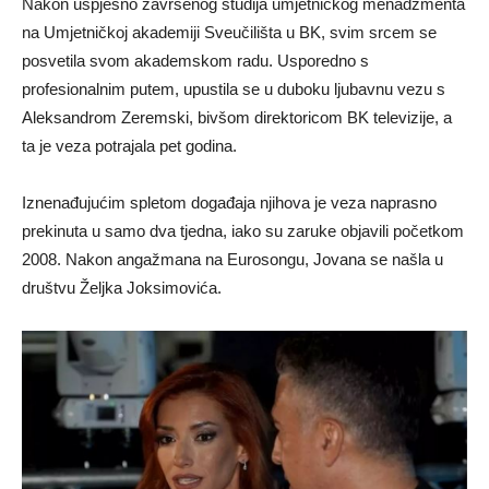
Nakon uspješno završenog studija umjetničkog menadžmenta
na Umjetničkoj akademiji Sveučilišta u BK, svim srcem se
posvetila svom akademskom radu. Usporedno s
profesionalnim putem, upustila se u duboku ljubavnu vezu s
Aleksandrom Zeremski, bivšom direktoricom BK televizije, a
ta je veza potrajala pet godina.
Iznenađujućim spletom događaja njihova je veza naprasno
prekinuta u samo dva tjedna, iako su zaruke objavili početkom
2008. Nakon angažmana na Eurosongu, Jovana se našla u
društvu Željka Joksimovića.