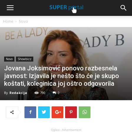
Home
Novo
Novo
Showbizz
Jovana Joksimović ponovo razbesnela
javnost: Izjavila je nešto što će je skupo
koštati, koleginica joj oštro odgovorila
By
Redakcija
790
0
Oglasi - Advertisement