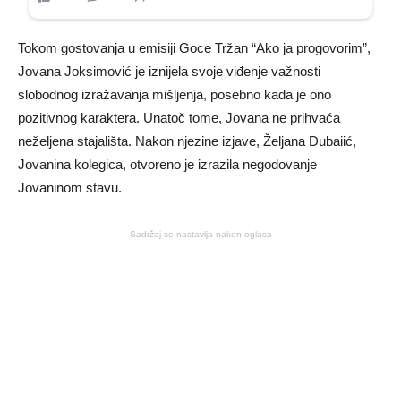
Tokom gostovanja u emisiji Goce Tržan “Ako ja progovorim”,
Jovana Joksimović je iznijela svoje viđenje važnosti
slobodnog izražavanja mišljenja, posebno kada je ono
pozitivnog karaktera. Unatoč tome, Jovana ne prihvaća
neželjena stajališta. Nakon njezine izjave, Željana Dubaiić,
Jovanina kolegica, otvoreno je izrazila negodovanje
Jovaninom stavu.
Sadržaj se nastavlja nakon oglasa