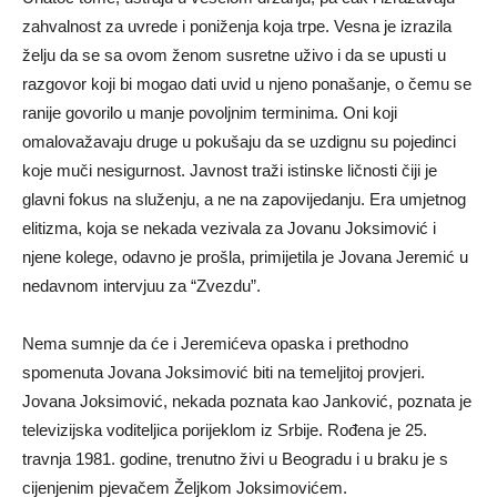
zahvalnost za uvrede i poniženja koja trpe. Vesna je izrazila
želju da se sa ovom ženom susretne uživo i da se upusti u
razgovor koji bi mogao dati uvid u njeno ponašanje, o čemu se
ranije govorilo u manje povoljnim terminima. Oni koji
omalovažavaju druge u pokušaju da se uzdignu su pojedinci
koje muči nesigurnost. Javnost traži istinske ličnosti čiji je
glavni fokus na služenju, a ne na zapovijedanju. Era umjetnog
elitizma, koja se nekada vezivala za Jovanu Joksimović i
njene kolege, odavno je prošla, primijetila je Jovana Jeremić u
nedavnom intervjuu za “Zvezdu”.
Nema sumnje da će i Jeremićeva opaska i prethodno
spomenuta Jovana Joksimović biti na temeljitoj provjeri.
Jovana Joksimović, nekada poznata kao Janković, poznata je
televizijska voditeljica porijeklom iz Srbije. Rođena je 25.
travnja 1981. godine, trenutno živi u Beogradu i u braku je s
cijenjenim pjevačem Željkom Joksimovićem.