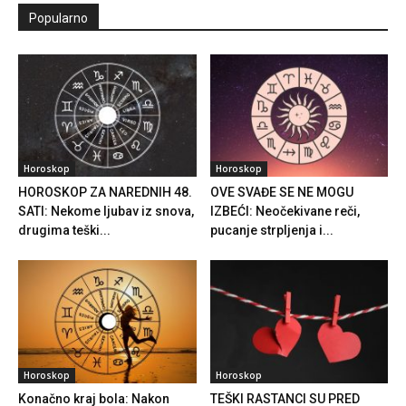
Popularno
Horoskop
Horoskop
HOROSKOP ZA NAREDNIH 48.
OVE SVAĐE SE NE MOGU
SATI: Nekome ljubav iz snova,
IZBEĆI: Neočekivane reči,
drugima teški...
pucanje strpljenja i...
Horoskop
Horoskop
Konačno kraj bola: Nakon
TEŠKI RASTANCI SU PRED