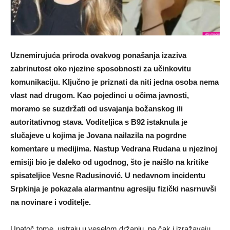
Uznemirujuća priroda ovakvog ponašanja izaziva
zabrinutost oko njezine sposobnosti za učinkovitu
komunikaciju. Ključno je priznati da niti jedna osoba nema
vlast nad drugom. Kao pojedinci u očima javnosti,
moramo se suzdržati od usvajanja božanskog ili
autoritativnog stava. Voditeljica s B92 istaknula je
slučajeve u kojima je Jovana nailazila na pogrdne
komentare u medijima. Nastup Vedrana Rudana u njezinoj
emisiji bio je daleko od ugodnog, što je naišlo na kritike
spisateljice Vesne Radusinović. U nedavnom incidentu
Srpkinja je pokazala alarmantnu agresiju fizički nasrnuvši
na novinare i voditelje.
Unatoč tome, ustraju u veselom držanju, pa čak i izražavaju