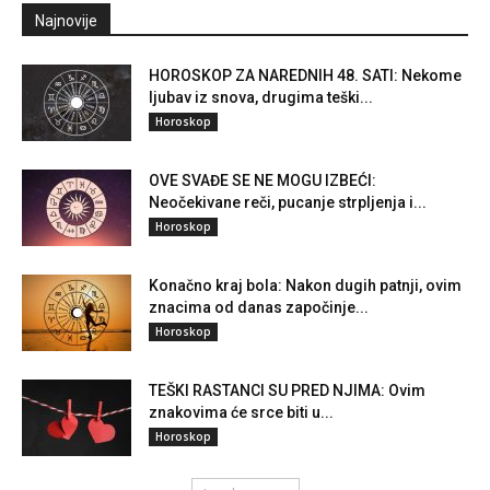
Najnovije
HOROSKOP ZA NAREDNIH 48. SATI: Nekome
ljubav iz snova, drugima teški...
Horoskop
OVE SVAĐE SE NE MOGU IZBEĆI:
Neočekivane reči, pucanje strpljenja i...
Horoskop
Konačno kraj bola: Nakon dugih patnji, ovim
znacima od danas započinje...
Horoskop
TEŠKI RASTANCI SU PRED NJIMA: Ovim
znakovima će srce biti u...
Horoskop