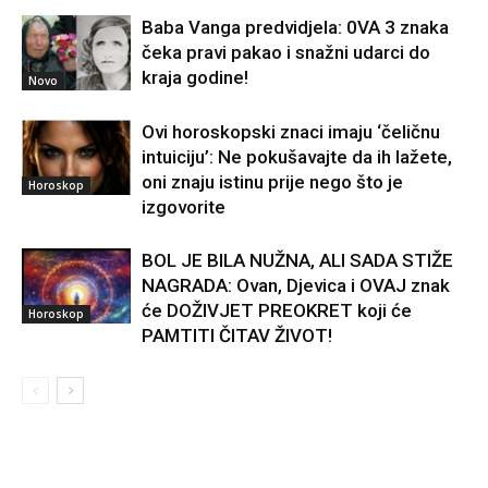
Baba Vanga predvidjela: 0VA 3 znaka
čeka pravi pakao i snažni udarci do
kraja godine!
Novo
Ovi horoskopski znaci imaju ‘čeličnu
intuiciju’: Ne pokušavajte da ih lažete,
oni znaju istinu prije nego što je
Horoskop
izgovorite
BOL JE BILA NUŽNA, ALI SADA STIŽE
NAGRADA: Ovan, Djevica i OVAJ znak
će DOŽIVJET PREOKRET koji će
Horoskop
PAMTITI ČITAV ŽIVOT!