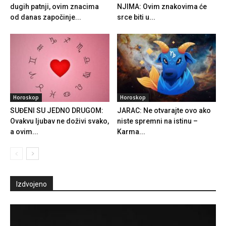
dugih patnji, ovim znacima
NJIMA: Ovim znakovima će
od danas započinje...
srce biti u...
Horoskop
Horoskop
SUĐENI SU JEDNO DRUGOM:
JARAC: Ne otvarajte ovo ako
Ovakvu ljubav ne doživi svako,
niste spremni na istinu –
a ovim...
Karma...
Izdvojeno