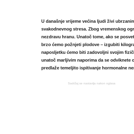
U današnje vrijeme većina ljudi živi ubrzani
svakodnevnog stresa. Zbog vremenskog ogra
nezdravu hranu. Unatoč tome, ako se posvet
brzo ćemo požnjeti plodove – izgubiti kilogra
naposljetku ćemo biti zadovoljni svojim fizi
unatoč marljivim naporima da se odviknete od
predlaže temeljito ispitivanje hormonalne n
Sadržaj se nastavlja nakon oglasa