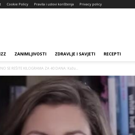
t
Cookie Policy
Pravila i uslovi korištenja
Privacy policy
IZZ
ZANIMLJIVOSTI
ZDRAVLJE I SAVJETI
RECEPTI
NO SE REŠITE KILOGRAMA ZA 40 DANA: Kažu...