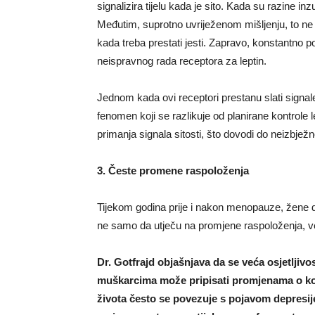
signalizira tijelu kada je sito. Kada su razine i
Međutim, suprotno uvriježenom mišljenju, to ne
kada treba prestati jesti. Zapravo, konstantno 
neispravnog rada receptora za leptin.
Jednom kada ovi receptori prestanu slati signal
fenomen koji se razlikuje od planirane kontrole 
primanja signala sitosti, što dovodi do neizbježn
3. Česte promene raspoloženja
Tijekom godina prije i nakon menopauze, žene d
ne samo da utječu na promjene raspoloženja, v
Dr. Gotfrajd objašnjava da se veća osjetljiv
muškarcima može pripisati promjenama o koj
života često se povezuje s pojavom depresij