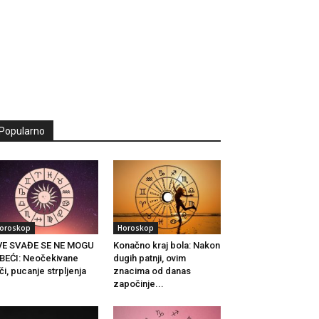
Popularno
oroskop
Horoskop
VE SVAĐE SE NE MOGU
Konačno kraj bola: Nakon
BEĆI: Neočekivane
dugih patnji, ovim
či, pucanje strpljenja
znacima od danas
.
započinje...