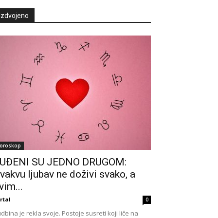
Izdvojeno
oroskop
UĐENI SU JEDNO DRUGOM:
vakvu ljubav ne doživi svako, a
vim...
rtal
0
dbina je rekla svoje. Postoje susreti koji liče na