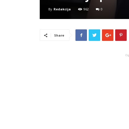
By
Redakcija
962
0
Share
Og