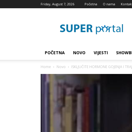
Friday, August 7, 2026
Početna
O nama
Kontak
Super
blog
POČETNA
NOVO
VIJESTI
SHOWB
Home
Novo
ISKLJUČITE HORMONE GOJENJA I TRAJ