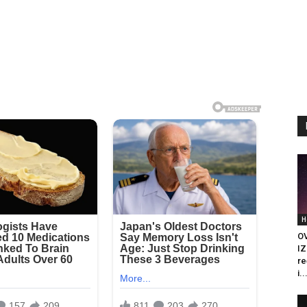
H
O
IZ
re
i..