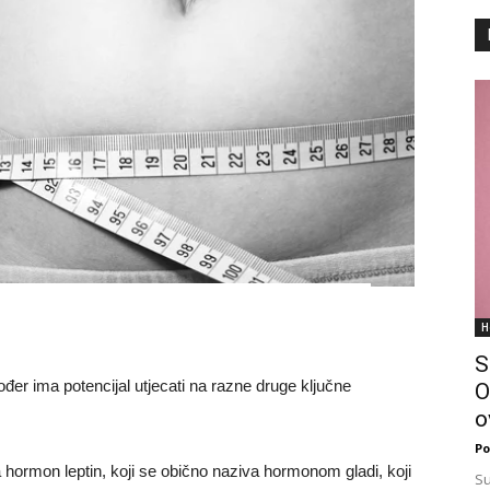
H
S
ođer ima potencijal utjecati na razne druge ključne
O
o
Po
a hormon leptin, koji se obično naziva hormonom gladi, koji
Su