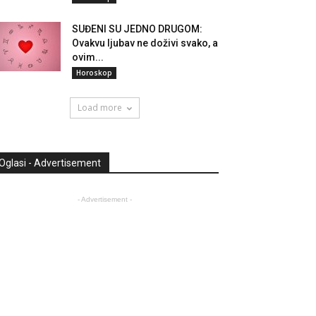
SUĐENI SU JEDNO DRUGOM:
Ovakvu ljubav ne doživi svako, a
ovim...
Horoskop
Load more
Oglasi - Advertisement
- Advertisement -