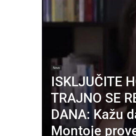
Novo
ISKLJUČITE 
TRAJNO SE R
DANA: Kažu d
Montoje prov