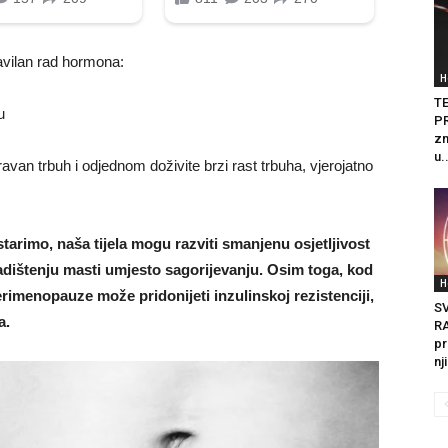
avilan rad hormona:
H
T
u
PR
zn
u.
ravan trbuh i odjednom doživite brzi rast trbuha, vjerojatno
starimo, naša tijela mogu razviti smanjenu osjetljivost
adištenju masti umjesto sagorijevanju. Osim toga, kod
H
rimenopauze može pridonijeti inzulinskoj rezistenciji,
S
a.
R
pr
nj