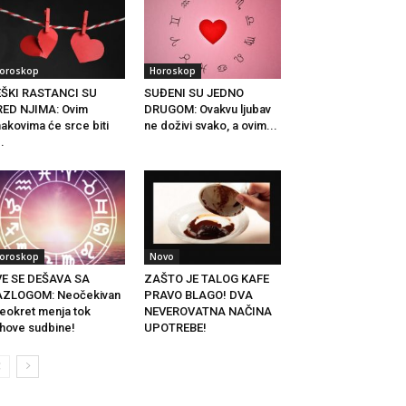
oroskop
Horoskop
EŠKI RASTANCI SU
SUĐENI SU JEDNO
ED NJIMA: Ovim
DRUGOM: Ovakvu ljubav
akovima će srce biti
ne doživi svako, a ovim...
..
oroskop
Novo
VE SE DEŠAVA SA
ZAŠTO JE TALOG KAFE
AZLOGOM: Neočekivan
PRAVO BLAGO! DVA
eokret menja tok
NEVEROVATNA NAČINA
ihove sudbine!
UPOTREBE!