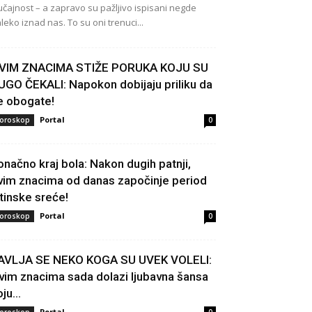
učajnost – a zapravo su pažljivo ispisani negde
leko iznad nas. To su oni trenuci...
VIM ZNACIMA STIŽE PORUKA KOJU SU
UGO ČEKALI: Napokon dobijaju priliku da
e obogate!
Portal
oroskop
0
onačno kraj bola: Nakon dugih patnji,
vim znacima od danas započinje period
stinske sreće!
Portal
oroskop
0
AVLJA SE NEKO KOGA SU UVEK VOLELI:
vim znacima sada dolazi ljubavna šansa
ju...
Portal
oroskop
0