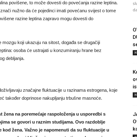
nzulina povišene, to može dovesti do povećanja razine leptina.
sl
da
 znači nužno da će pojedinci imati povećanu svijest o tome
povišene razine leptina zapravo mogu dovesti do
O
D
e mozgu koji ukazuju na sitost, događa se drugačiji
s
leptina: osoba će ustrajati u konzumiranju hrane bez
H
og debljanja.
K
o
i
oživljavaju značajne fluktuacije u razinama estrogena, koje
H
eć također doprinose nakupljanju trbušne masnoće.
J
ost žena na poremećaje raspoloženja u usporedbi s
O
ima se govori u raznim studijama. Ovo razdoblje
ko
e kod žena. Važno je napomenuti da su fluktuacije u
H