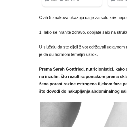
Ovih 5 znakova ukazuju da je za salo kriv nepr
1. Iako se hranite zdravo, dobijate salo na struk
U slučaju da ste cijeli život održavali uglavnom 
je da su hormoni temeljni uzrok.
Prema Sarah Gottfried, nutricionistici, kako 
na inzulin, što rezultira pomakom prema skl
žena porast razine estrogena tijekom faze pe
što dovodi do nakupljanja abdominalnog sal