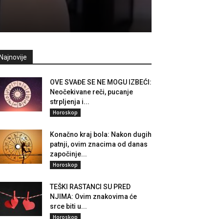
Najnovije
OVE SVAĐE SE NE MOGU IZBEĆI:
Neočekivane reči, pucanje
strpljenja i...
Horoskop
Konačno kraj bola: Nakon dugih
patnji, ovim znacima od danas
započinje...
Horoskop
TEŠKI RASTANCI SU PRED
NJIMA: Ovim znakovima će
srce biti u...
Horoskop