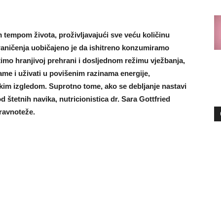
m tempom života, proživljavajući sve veću količinu
ničenja uobičajeno je da ishitreno konzumiramo
imo hranjivoj prehrani i dosljednom režimu vježbanja,
me i uživati ​​u povišenim razinama energije,
čkim izgledom. Suprotno tome, ako se debljanje nastavi
 štetnih navika, nutricionistica dr. Sara Gottfried
eravnoteže.