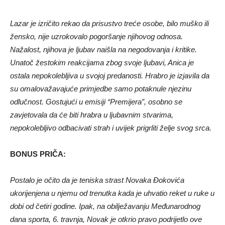
Lazar je izričito rekao da prisustvo treće osobe, bilo muško ili
žensko, nije uzrokovalo pogoršanje njihovog odnosa.
Nažalost, njihova je ljubav naišla na negodovanja i kritike.
Unatoč žestokim reakcijama zbog svoje ljubavi, Anica je
ostala nepokolebljiva u svojoj predanosti. Hrabro je izjavila da
su omalovažavajuće primjedbe samo potaknule njezinu
odlučnost. Gostujući u emisiji “Premijera”, osobno se
zavjetovala da će biti hrabra u ljubavnim stvarima,
nepokolebljivo odbacivati ​​strah i uvijek prigrliti želje svog srca.
BONUS PRIČA:
Postalo je očito da je teniska strast Novaka Đokovića
ukorijenjena u njemu od trenutka kada je uhvatio reket u ruke u
dobi od četiri godine. Ipak, na obilježavanju Međunarodnog
dana sporta, 6. travnja, Novak je otkrio pravo podrijetlo ove