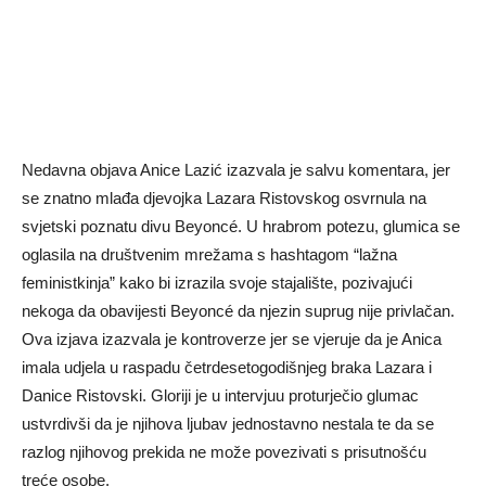
Nedavna objava Anice Lazić izazvala je salvu komentara, jer
se znatno mlađa djevojka Lazara Ristovskog osvrnula na
svjetski poznatu divu Beyoncé. U hrabrom potezu, glumica se
oglasila na društvenim mrežama s hashtagom “lažna
feministkinja” kako bi izrazila svoje stajalište, pozivajući
nekoga da obavijesti Beyoncé da njezin suprug nije privlačan.
Ova izjava izazvala je kontroverze jer se vjeruje da je Anica
imala udjela u raspadu četrdesetogodišnjeg braka Lazara i
Danice Ristovski. Gloriji je u intervjuu proturječio glumac
ustvrdivši da je njihova ljubav jednostavno nestala te da se
razlog njihovog prekida ne može povezivati ​​s prisutnošću
treće osobe.