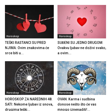
Horoskop
Horoskop
TEŠKI RASTANCI SU PRED
SUĐENI SU JEDNO DRUGOM:
NJIMA: Ovim znakovima će
Ovakvu ljubav ne doživi svako,
srce biti u...
a ovim...
Horoskop
Horoskop
HOROSKOP ZA NAREDNIH 48.
OVAN: Karma i sudbina
SATI: Nekome ljubav iz snova,
donose nešto što će vas
drugima teški...
mnogo iznenaditi!...