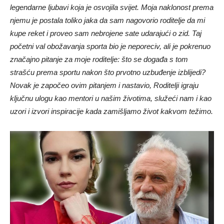
legendarne ljubavi koja je osvojila svijet. Moja naklonost prema
njemu je postala toliko jaka da sam nagovorio roditelje da mi
kupe reket i proveo sam nebrojene sate udarajući o zid. Taj
početni val obožavanja sporta bio je neporeciv, ali je pokrenuo
značajno pitanje za moje roditelje: što se događa s tom
strašću prema sportu nakon što prvotno uzbuđenje izblijedi?
Novak je započeo ovim pitanjem i nastavio, Roditelji igraju
ključnu ulogu kao mentori u našim životima, služeći nam i kao
uzori i izvori inspiracije kada zamišljamo život kakvom težimo.