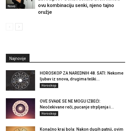
ovu kombinaciju senki, njeno tajno
Novo
oružje
Najnovije
HOROSKOP ZA NAREDNIH 48. SATI: Nekome
ljubav iz snova, drugima teški...
Horoskop
OVE SVAĐE SE NE MOGU IZBEĆI:
Neočekivane reči, pucanje strpljenja i...
Horoskop
Konačno kraj bola: Nakon dugih patnji, ovim