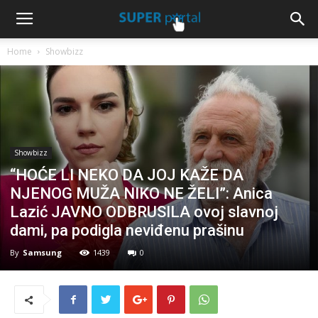
Home
Showbizz
Showbizz
“HOĆE LI NEKO DA JOJ KAŽE DA
NJENOG MUŽA NIKO NE ŽELI”: Anica
Lazić JAVNO ODBRUSILA ovoj slavnoj
dami, pa podigla neviđenu prašinu
By
Samsung
1439
0