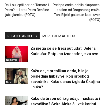
Da li su lepši par od Tamare i
Prelepa crnka dobila skupoceni
Petra? – I brat Petra Benčine
poklon od Draganinog muža:
ljubi glumicu (FOTO)
Toni Bijelić galantan kao i uvek
(FOTO)
RELATED ARTICLES
MORE FROM AUTHOR
Za njega će se treći put udati Jelena
Karleuša: Potpuno iznenađenje za sve
Najnovije
Kažu da je preslikan deda, bila je
poslednja ljubav velikog srpskog
zavodnika: Kako danas izgleda Čkaljina
Novo
unuka?
Kako da braon oči izgledaju mačkasto i
zavodljivo? Seka Aleksić uvek koristi