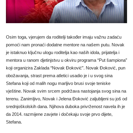
Osim toga, vjerujem da roditelji također imaju važnu zadaću
pomoći nam pronaći dodatne mentore na našem putu. Novak
je istaknuo ključnu ulogu roditelja kao naših idola, prijatelja i
mentora u ranom djetinjstvu u okviru programa “Put šampiona”
koji organizira Zaklada “Novak Đoković”. Novak Đoković, pun
obožavanja, strast prema atletici usadio je i u svog sina
Stefana koji od malih nogu marljivo brusi svoje teniske
vještine. Novak svim srcem podržava nastojanja svog sina na
terenu. Zanimljivo, Novak i Jelena Đoković zaljubljeni su još od
srednjoškolskih dana. Njihova duboka privrženost navela ih je
da 2014. razmijene zavjete i dočekaju svoje prvo dijete,
Stefana.