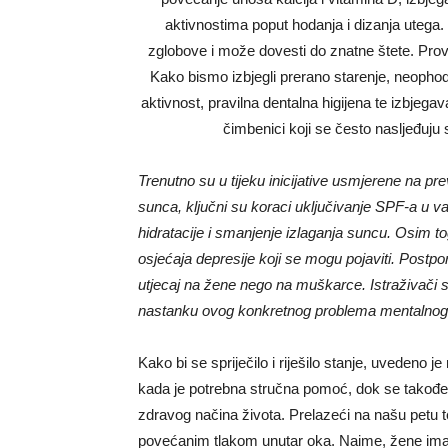
aktivnostima poput hodanja i dizanja utega.
zglobove i može dovesti do znatne štete. Prove
Kako bismo izbjegli prerano starenje, neophodn
aktivnost, pravilna dentalna higijena te izbjeg
čimbenici koji se često nasljeđuju
Trenutno su u tijeku inicijative usmjerene na prev
sunca, ključni su koraci uključivanje SPF-a u 
hidratacije i smanjenje izlaganja suncu. Osim to
osjećaja depresije koji se mogu pojaviti. Postpo
utjecaj na žene nego na muškarce. Istraživači 
nastanku ovog konkretnog problema mentalnog 
Kako bi se spriječilo i riješilo stanje, uvedeno je
kada je potrebna stručna pomoć, dok se također os
zdravog načina života. Prelazeći na našu petu t
povećanim tlakom unutar oka. Naime, žene imaju