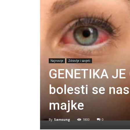
Najnovije
Zdravlje i savjeti
GENETIKA JE 
bolesti se nas
majke
By
Samsung
1800
0