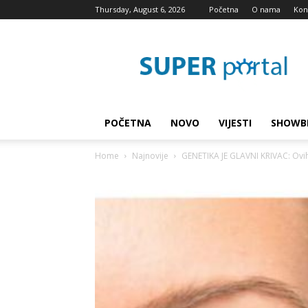
Thursday, August 6, 2026
Početna
O nama
Kon
Super
blog
POČETNA
NOVO
VIJESTI
SHOWB
Home
Najnovije
GENETIKA JE GLAVNI KRIVAC: Ovih 