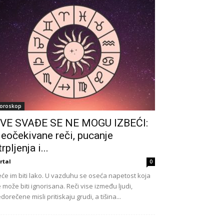
oroskop
VE SVAĐE SE NE MOGU IZBEĆI:
eočekivane reči, pucanje
trpljenja i...
rtal
0
će im biti lako. U vazduhu se oseća napetost koja
 može biti ignorisana. Reči vise između ljudi,
dorečene misli pritiskaju grudi, a tišina...