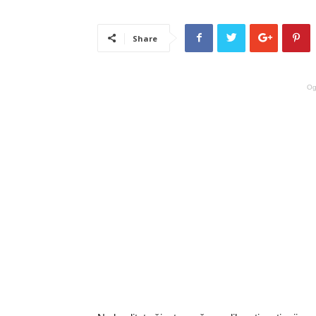
Share
Og