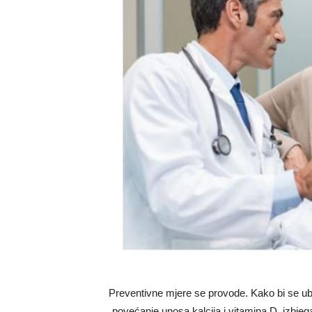
Preventivne mjere se provode. Kako bi se ubla
povećanje unosa kalcija i vitamina D, izbjega