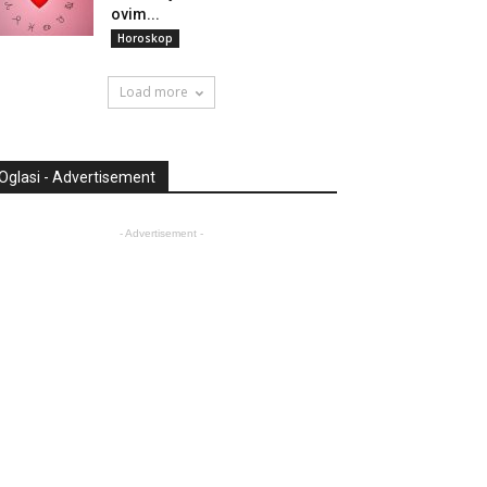
ovim...
Horoskop
Load more
Oglasi - Advertisement
- Advertisement -