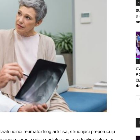
H
S
DR
ne
H
O
P
ČE
do
žili učinci reumatoidnog artritisa, stručnjaci preporučuju
vanje gaziranih pića i sudjelovanje u redovitim tjelesnim