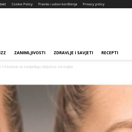
takt
Cookie Policy
Pravila i uslovi korištenja
Privacy policy
IZZ
ZANIMLJIVOSTI
ZDRAVLJE I SAVJETI
RECEPTI
10 bolesti se nasljeđuju isključivo od majke