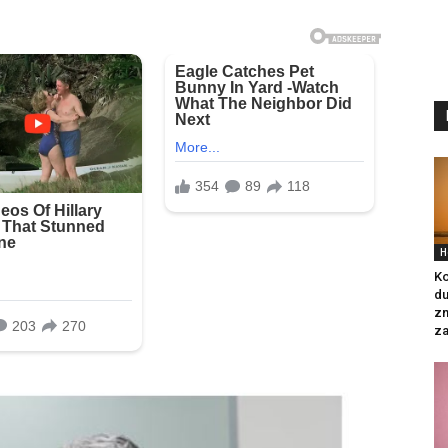
H
Ko
du
zn
za