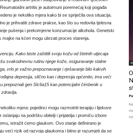
 Reumatoidni artritis je autoimuni poremećaj koji pogađa
deno je nekoliko mjera kako bi se spriječila ova situacija.
o je prihvatiti zdrave prakse, kao što su redovita tjelesna
avanje pušenja i prekomjerne konzumacije alkohola. Genetski
 s majke na kćeri mogu ubrzati proces starenja.
enciju. Kako biste zaštitili svoju kožu od štetnih utjecaja
vašu svakodnevnu rutinu njege kože, osiguravanje stalne
H
ga, vrlo je važno prepoznavanje i rješavanje bilo kakvih
O
rođajna depresija, slično kao i depresija općenito, ima veći
N
su prepoznali gen Slc6a15 kao potencijalni čimbenik u
s
zdravlja.
Po
Ne
 nekoliko mjera: pojedinci mogu razmotriti terapiju i lijekove
ne
lanjaju na podršku obitelji i prijatelja i promiču izbore
ne
emu, istražit ćemo glaukom. Ovo stanje definirano je
 veći rizik od razvoja glaukoma i bitno je razumjeti da se