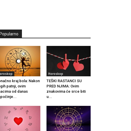
Popularno
oroskop
Horoskop
načno kraj bola: Nakon
TEŠKI RASTANCI SU
gih patnji, ovim
PRED NJIMA: Ovim
acima od danas
znakovima će srce biti
počinje...
u...