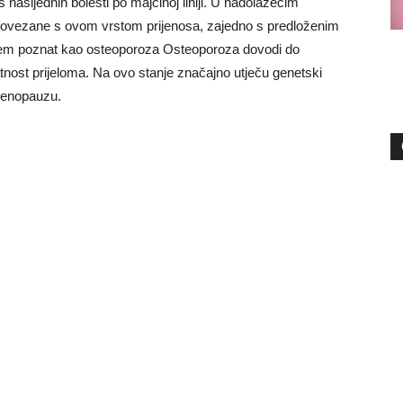
s nasljednih bolesti po majčinoj liniji. U nadolazećim
sti povezane s ovom vrstom prijenosa, zajedno s predloženim
blem poznat kao osteoporoza Osteoporoza dovodi do
jatnost prijeloma. Na ovo stanje značajno utječu genetski
 menopauzu.