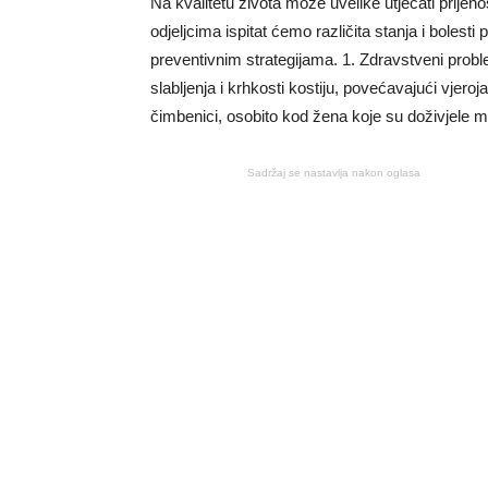
Na kvalitetu života može uvelike utjecati prijeno
odjeljcima ispitat ćemo različita stanja i bole
preventivnim strategijama. 1. Zdravstveni pro
slabljenja i krhkosti kostiju, povećavajući vjero
čimbenici, osobito kod žena koje su doživjele
Sadržaj se nastavlja nakon oglasa