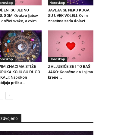
oroskop
Horoskop
UĐENI SU JEDNO
JAVLJA SE NEKO KOGA
UGOM: Ovakvu ljubav
SU UVEK VOLELI: Ovim
 doživi svako, a ovim...
znacima sada dolazi...
oroskop
Horoskop
VIM ZNACIMA STIŽE
ZALJUBIĆE SE I TO BAŠ
ORUKA KOJU SU DUGO
JAKO: Konačno da i njima
KALI: Napokon
krene...
bijaju priliku...
Izdvojeno