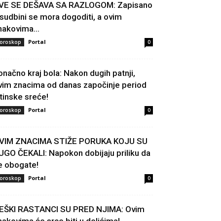
VE SE DEŠAVA SA RAZLOGOM: Zapisano
 sudbini se mora dogoditi, a ovim
nakovima...
Portal
oroskop
0
onačno kraj bola: Nakon dugih patnji,
vim znacima od danas započinje period
stinske sreće!
Portal
oroskop
0
VIM ZNACIMA STIŽE PORUKA KOJU SU
UGO ČEKALI: Napokon dobijaju priliku da
e obogate!
Portal
oroskop
0
EŠKI RASTANCI SU PRED NJIMA: Ovim