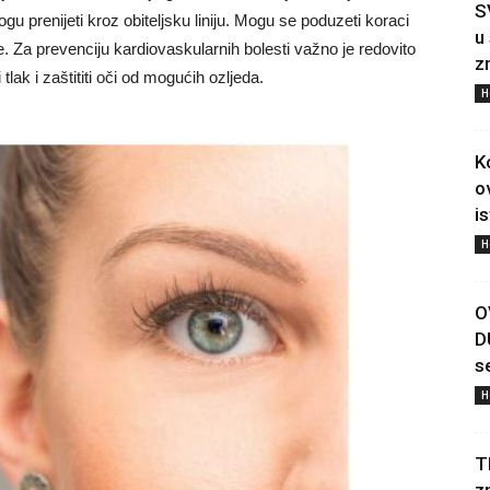
S
prenijeti kroz obiteljsku liniju. Mogu se poduzeti koraci
u
. Za prevenciju kardiovaskularnih bolesti važno je redovito
z
 tlak i zaštititi oči od mogućih ozljeda.
H
K
o
i
H
O
D
s
H
T