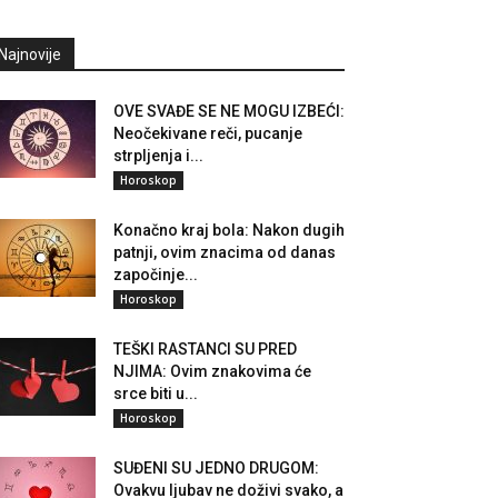
Najnovije
OVE SVAĐE SE NE MOGU IZBEĆI:
Neočekivane reči, pucanje
strpljenja i...
Horoskop
Konačno kraj bola: Nakon dugih
patnji, ovim znacima od danas
započinje...
Horoskop
TEŠKI RASTANCI SU PRED
NJIMA: Ovim znakovima će
srce biti u...
Horoskop
SUĐENI SU JEDNO DRUGOM:
Ovakvu ljubav ne doživi svako, a