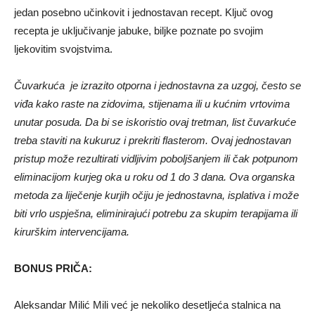
jedan posebno učinkovit i jednostavan recept. Ključ ovog
recepta je uključivanje jabuke, biljke poznate po svojim
ljekovitim svojstvima.
Čuvarkuća je izrazito otporna i jednostavna za uzgoj, često se
viđa kako raste na zidovima, stijenama ili u kućnim vrtovima
unutar posuda. Da bi se iskoristio ovaj tretman, list čuvarkuće
treba staviti na kukuruz i prekriti flasterom. Ovaj jednostavan
pristup može rezultirati vidljivim poboljšanjem ili čak potpunom
eliminacijom kurjeg oka u roku od 1 do 3 dana. Ova organska
metoda za liječenje kurjih očiju je jednostavna, isplativa i može
biti vrlo uspješna, eliminirajući potrebu za skupim terapijama ili
kirurškim intervencijama.
BONUS PRIČA:
Aleksandar Milić Mili već je nekoliko desetljeća stalnica na