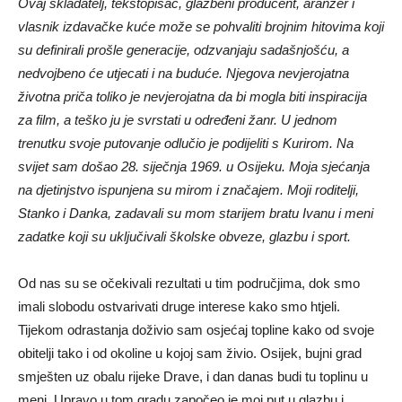
Ovaj skladatelj, tekstopisac, glazbeni producent, aranžer i
vlasnik izdavačke kuće može se pohvaliti brojnim hitovima koji
su definirali prošle generacije, odzvanjaju sadašnjošću, a
nedvojbeno će utjecati i na buduće. Njegova nevjerojatna
životna priča toliko je nevjerojatna da bi mogla biti inspiracija
za film, a teško ju je svrstati u određeni žanr. U jednom
trenutku svoje putovanje odlučio je podijeliti s Kurirom. Na
svijet sam došao 28. siječnja 1969. u Osijeku. Moja sjećanja
na djetinjstvo ispunjena su mirom i značajem. Moji roditelji,
Stanko i Danka, zadavali su mom starijem bratu Ivanu i meni
zadatke koji su uključivali školske obveze, glazbu i sport.
Od nas su se očekivali rezultati u tim područjima, dok smo
imali slobodu ostvarivati ​​druge interese kako smo htjeli.
Tijekom odrastanja doživio sam osjećaj topline kako od svoje
obitelji tako i od okoline u kojoj sam živio. Osijek, bujni grad
smješten uz obalu rijeke Drave, i dan danas budi tu toplinu u
meni. Upravo u tom gradu započeo je moj put u glazbu i