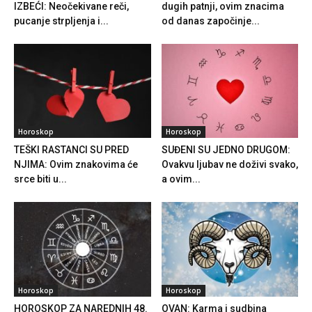
IZBEĆI: Neočekivane reči,
dugih patnji, ovim znacima
pucanje strpljenja i...
od danas započinje...
Horoskop
Horoskop
TEŠKI RASTANCI SU PRED
SUĐENI SU JEDNO DRUGOM:
NJIMA: Ovim znakovima će
Ovakvu ljubav ne doživi svako,
srce biti u...
a ovim...
Horoskop
Horoskop
HOROSKOP ZA NAREDNIH 48.
OVAN: Karma i sudbina