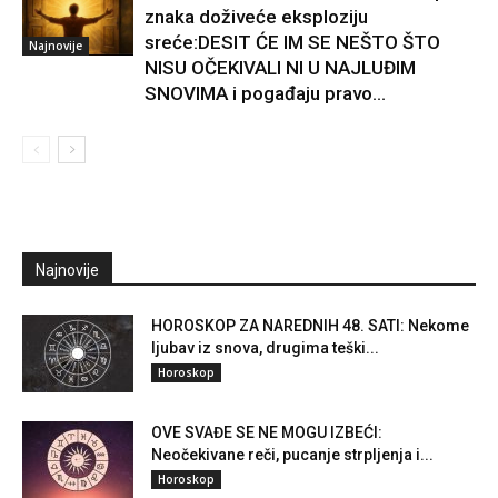
znaka doživeće eksploziju
sreće:DESIT ĆE IM SE NEŠTO ŠTO
Najnovije
NISU OČEKIVALI NI U NAJLUĐIM
SNOVIMA i pogađaju pravo...
Najnovije
HOROSKOP ZA NAREDNIH 48. SATI: Nekome
ljubav iz snova, drugima teški...
Horoskop
OVE SVAĐE SE NE MOGU IZBEĆI:
Neočekivane reči, pucanje strpljenja i...
Horoskop