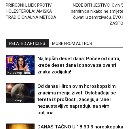
PRIRODNI LIJEK PROTIV
NEĆE BITI JESTIVO: Ovih 5
HOLESTEROLA: AMIŠKA
namirnica nikako ne smijete
TRADICIONALNA METODA
čuvati u zamrzivaču, EVO I
ZAŠTO
RELATED ARTICLES
MORE FROM AUTHOR
Najlepših deset dana: Počev od sutra,
kreće deset dana iz snova za ova tri
znaka zodijaka!
Horoskop
Od danas Hiron ovim horoskopskim
znacima menja život: Oslobađaju se
tereta iz prošlosti, zaceljuju rane i
Horoskop
nezaustavljivo napreduju na svim
poljima
DANAS TAČNO U 18:30 3 horoskopska