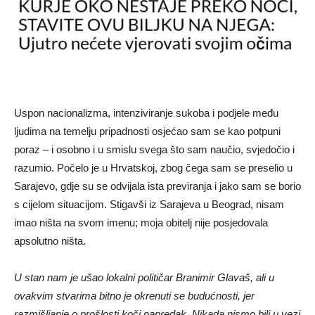
Uspon nacionalizma, intenziviranje sukoba i podjele među
ljudima na temelju pripadnosti osjećao sam se kao potpuni
poraz – i osobno i u smislu svega što sam naučio, svjedočio i
razumio. Počelo je u Hrvatskoj, zbog čega sam se preselio u
Sarajevo, gdje su se odvijala ista previranja i jako sam se borio
s cijelom situacijom. Stigavši ​​iz Sarajeva u Beograd, nisam
imao ništa na svom imenu; moja obitelj nije posjedovala
apsolutno ništa.
U stan nam je ušao lokalni političar Branimir Glavaš, ali u
ovakvim stvarima bitno je okrenuti se budućnosti, jer
razmišljanje o prošlosti koči napredak. Nikada nismo bili u vezi