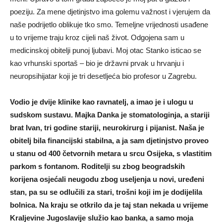
poeziju. Za mene djetinjstvo ima golemu važnost i vjerujem da
naše podrijetlo oblikuje tko smo. Temeljne vrijednosti usađene
u to vrijeme traju kroz cijeli naš život. Odgojena sam u
medicinskoj obitelji punoj ljubavi. Moj otac Stanko isticao se
kao vrhunski sportaš – bio je državni prvak u hrvanju i
neuropsihijatar koji je tri desetljeća bio profesor u Zagrebu.
Vodio je dvije klinike kao ravnatelj, a imao je i ulogu u
sudskom sustavu. Majka Danka je stomatologinja, a stariji
brat Ivan, tri godine stariji, neurokirurg i pijanist. Naša je
obitelj bila financijski stabilna, a ja sam djetinjstvo proveo
u stanu od 400 četvornih metara u srcu Osijeka, s vlastitim
parkom s fontanom. Roditelji su zbog beogradskih
korijena osjećali neugodu zbog useljenja u novi, uređeni
stan, pa su se odlučili za stari, trošni koji im je dodijelila
bolnica. Na kraju se otkrilo da je taj stan nekada u vrijeme
Kraljevine Jugoslavije služio kao banka, a samo moja