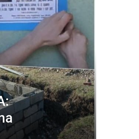
A:
ina