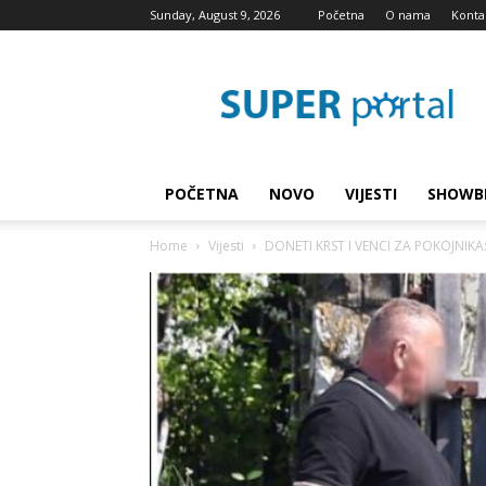
Sunday, August 9, 2026
Početna
O nama
Konta
Super
blog
POČETNA
NOVO
VIJESTI
SHOWB
Home
Vijesti
DONETI KRST I VENCI ZA POKOJNIKA: 