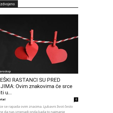
Izdvojeno
oroskop
EŠKI RASTANCI SU PRED
JIMA: Ovim znakovima će srce
ti u...
rtal
0
ce se rapada ovim znacima. Ljubavni život često
e da nas iznenadi onda kada to najmanje