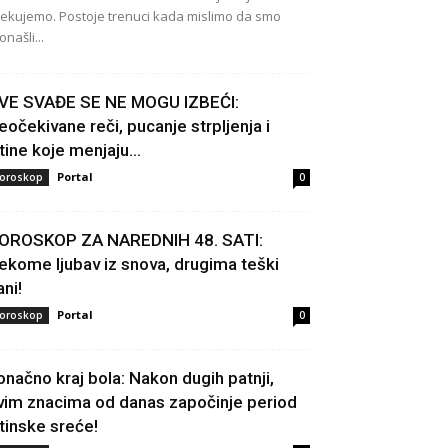
ekujemo. Postoje trenuci kada mislimo da smo
onašli...
VE SVAĐE SE NE MOGU IZBEĆI:
eočekivane reči, pucanje strpljenja i
stine koje menjaju...
Portal
oroskop
0
OROSKOP ZA NAREDNIH 48. SATI:
ekome ljubav iz snova, drugima teški
ani!
Portal
oroskop
0
onačno kraj bola: Nakon dugih patnji,
vim znacima od danas započinje period
stinske sreće!