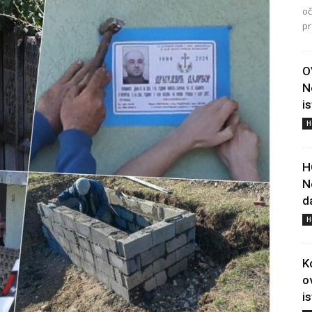
oč
pr
O
N
i
H
H
N
d
H
K
o
i