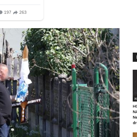
H
H
NA
Ne
dr