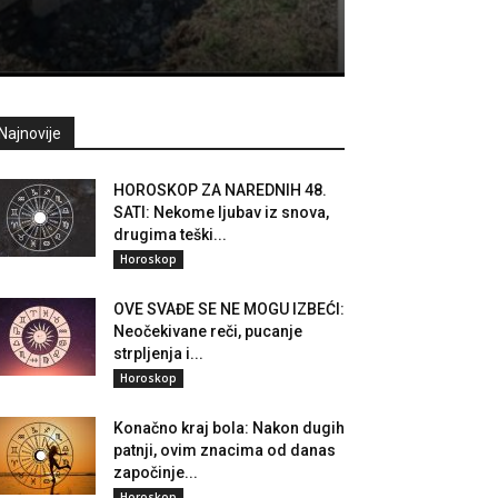
Najnovije
HOROSKOP ZA NAREDNIH 48.
SATI: Nekome ljubav iz snova,
drugima teški...
Horoskop
OVE SVAĐE SE NE MOGU IZBEĆI:
Neočekivane reči, pucanje
strpljenja i...
Horoskop
Konačno kraj bola: Nakon dugih
patnji, ovim znacima od danas
započinje...
Horoskop