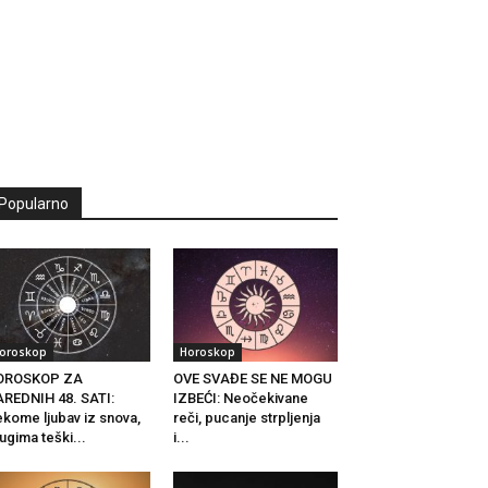
Popularno
oroskop
Horoskop
OROSKOP ZA
OVE SVAĐE SE NE MOGU
REDNIH 48. SATI:
IZBEĆI: Neočekivane
kome ljubav iz snova,
reči, pucanje strpljenja
ugima teški...
i...