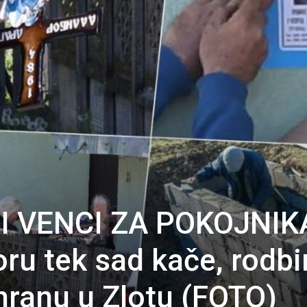
I VENCI ZA POKOJNIK
oru tek sad kače, rodb
ahranu u Zlotu (FOTO)