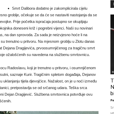
Smrt Dalibora dodatno je zakomplicirala cijelu
sno groblje, očekuje se da će se nastaviti nastojanja da se
jevojke. Prije početka ispraćaja postupno se okupljaju
pokojnika doneseni križ i pogrebni vijenci. Naši su novinari
nas, na dan sprovoda. Za sada je neizvjesno hoće li na
ji su trenutno u pritvoru. Na mjesnom groblju u Zlotu danas
brat Dejana Dragijevića, prvoosumnjičenog za tragičnu smrt
troje ožalošćenih su navedena na službenu smrtovnicu.
, ocu Radoslavu, koji je trenutno u pritvoru, i osumnjičenom
H
isutni, saznaje Kurir. Tragičnim spletom događaja, Dejanov
T
 uklanjanju tijela djevojčice. Nažalost, on je u noći između
N
stanici, pretpostavlja se od srčanog udara. Teška srca
bi
jeni Dejan Dragijević. Službena smrtovnica potvrđuje ovu
Po
ošćenih.
Sr
um