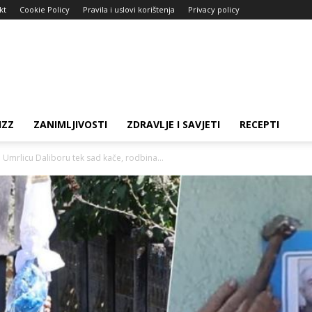
kt
Cookie Policy
Pravila i uslovi korištenja
Privacy policy
IZZ
ZANIMLJIVOSTI
ZDRAVLJE I SAVJETI
RECEPTI
Umrlicu Daliboru tek sad kače, rodbina...