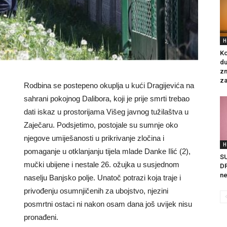
H
Ko
du
zn
za
Rodbina se postepeno okuplja u kući Dragijevića na
sahrani pokojnog Dalibora, koji je prije smrti trebao
dati iskaz u prostorijama Višeg javnog tužilaštva u
Zaječaru. Podsjetimo, postojale su sumnje oko
njegove umiješanosti u prikrivanje zločina i
H
pomaganje u otklanjanju tijela mlade Danke Ilić (2),
S
mučki ubijene i nestale 26. ožujka u susjednom
DR
ne
naselju Banjsko polje. Unatoč potrazi koja traje i
privođenju osumnjičenih za ubojstvo, njezini
posmrtni ostaci ni nakon osam dana još uvijek nisu
pronađeni.