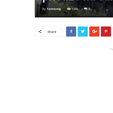
By
Samsung
1345
0
Share
Og