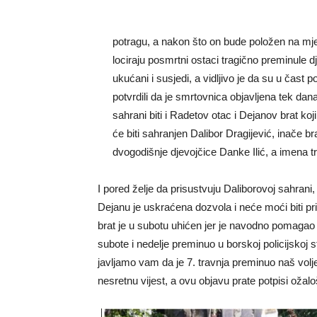
potragu, a nakon što on bude položen na mje
lociraju posmrtni ostaci tragično preminule d
ukućani i susjedi, a vidljivo je da su u čast 
potvrdili da je smrtovnica objavljena tek da
sahrani biti i Radetov otac i Dejanov brat ko
će biti sahranjen Dalibor Dragijević, inače 
dvogodišnje djevojčice Danke Ilić, a imena 
I pored želje da prisustvuju Daliborovoj sahrani
Dejanu je uskraćena dozvola i neće moći biti pr
brat je u subotu uhićen jer je navodno pomagao u
subote i nedelje preminuo u borskoj policijskoj 
javljamo vam da je 7. travnja preminuo naš vol
nesretnu vijest, a ovu objavu prate potpisi ožal