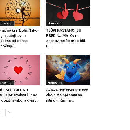
oroskop
Horoskop
načno kraj bola: Nakon
TEŠKI RASTANCI SU
gih patnji, ovim
PRED NJIMA: Ovim
acima od danas
znakovima će srce biti
počinje...
u...
oroskop
Horoskop
UĐENI SU JEDNO
JARAC: Ne otvarajte ovo
UGOM: Ovakvu ljubav
ako niste spremni na
 doživi svako, a ovim...
istinu – Karma...