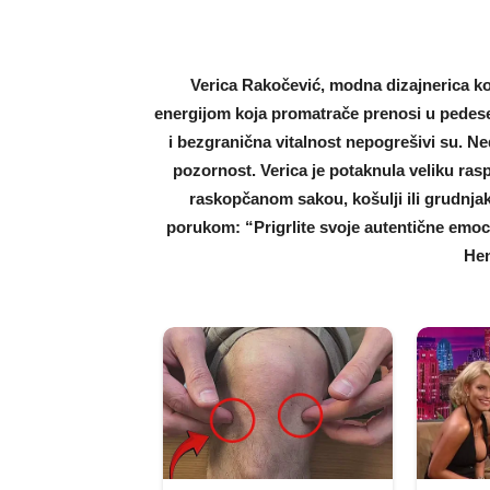
Verica Rakočević, modna dizajnerica ko
energijom koja promatrače prenosi u pedeset
i bezgranična vitalnost nepogrešivi su. Ned
pozornost. Verica je potaknula veliku raspr
raskopčanom sakou, košulji ili grudnja
porukom: “Prigrlite svoje autentične emocij
Hen