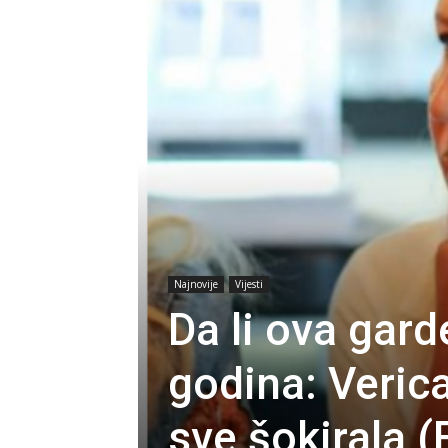
Najnovije
Vijesti
Da li ova gard
godina: Veric
sve šokirala 