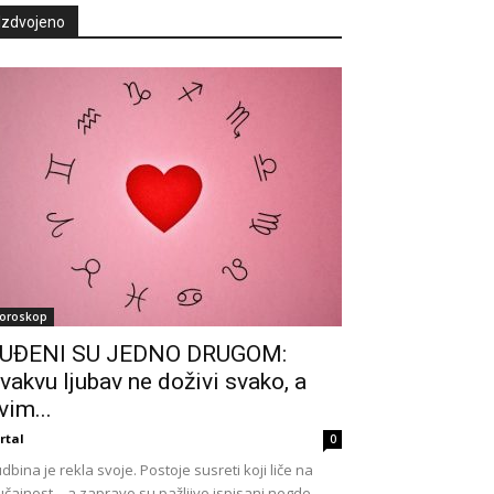
Izdvojeno
oroskop
UĐENI SU JEDNO DRUGOM:
vakvu ljubav ne doživi svako, a
vim...
rtal
0
dbina je rekla svoje. Postoje susreti koji liče na
učajnost – a zapravo su pažljivo ispisani negde