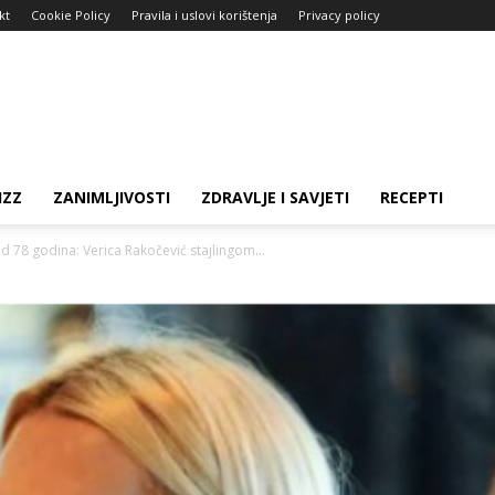
kt
Cookie Policy
Pravila i uslovi korištenja
Privacy policy
IZZ
ZANIMLJIVOSTI
ZDRAVLJE I SAVJETI
RECEPTI
od 78 godina: Verica Rakočević stajlingom...