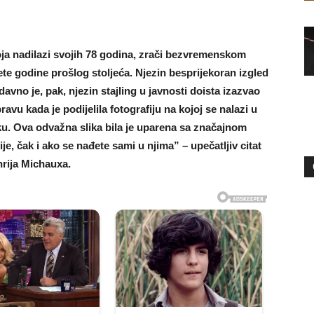
ja nadilazi svojih 78 godina, zrači bezvremenskom
e godine prošlog stoljeća. Njezin besprijekoran izgled
avno je, pak, njezin stajling u javnosti doista izazvao
avu kada je podijelila fotografiju na kojoj se nalazi u
ku. Ova odvažna slika bila je uparena sa značajnom
e, čak i ako se nađete sami u njima” – upečatljiv citat
rija Michauxa.