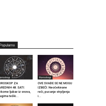
Popularno
oroskop
Horoskop
OROSKOP ZA
OVE SVAĐE SE NE MOGU
REDNIH 48. SATI:
IZBEĆI: Neočekivane
kome ljubav iz snova,
reči, pucanje strpljenja
ugima teški...
i...