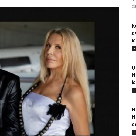
da
K
o
i
H
O
N
i
H
H
N
d
H