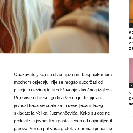
H
Ko
du
zn
za
Obožavatelj, koji se divio njezinom besprijekornom
modnom osjećaju, nije se mogao suzdržati od
H
pitanja o njezinoj tajni održavanja klasičnog izgleda.
S
Prije više od deset godina Verica je dospjela u
DR
ne
javnost kada se udala za tri desetljeća mlađeg
skladatelja Veljka Kuzmančevića. Kako su godine
prolazile, u javnosti su postali jedan od najomiljenijih
parova. Verica prihvaća protok vremena i ponosi se