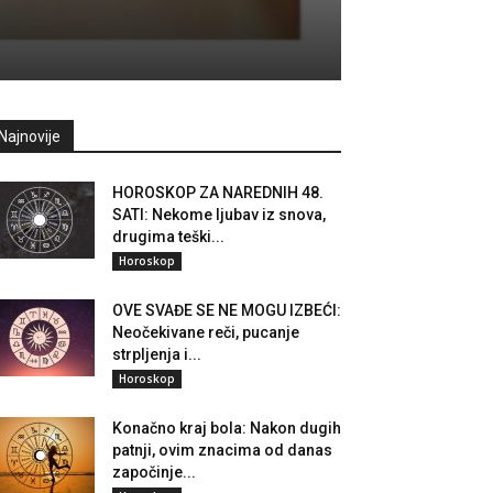
Najnovije
HOROSKOP ZA NAREDNIH 48.
SATI: Nekome ljubav iz snova,
drugima teški...
Horoskop
OVE SVAĐE SE NE MOGU IZBEĆI:
Neočekivane reči, pucanje
strpljenja i...
Horoskop
Konačno kraj bola: Nakon dugih
patnji, ovim znacima od danas
započinje...