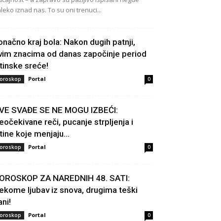
leko iznad nas. To su oni trenuci...
onačno kraj bola: Nakon dugih patnji,
vim znacima od danas započinje period
stinske sreće!
Portal
oroskop
0
VE SVAĐE SE NE MOGU IZBEĆI:
eočekivane reči, pucanje strpljenja i
stine koje menjaju...
Portal
oroskop
0
OROSKOP ZA NAREDNIH 48. SATI:
ekome ljubav iz snova, drugima teški
ani!
Portal
oroskop
0