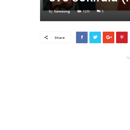
By
Samsung
1239
0
Share
Og