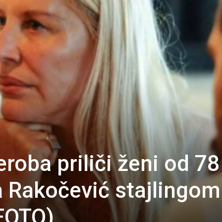
eroba priliči ženi od 78
a Rakočević stajlingom
(FOTO)