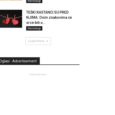
Horoskop
TEŠKI RASTANCI SU PRED
NJIMA: Ovim znakovima će
srce biti u...
Horoskop
Load more
Oglasi - Advertisement
- Advertisement -