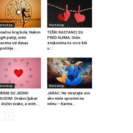
oroskop
Horoskop
načno kraj bola: Nakon
TEŠKI RASTANCI SU
gih patnji, ovim
PRED NJIMA: Ovim
acima od danas
znakovima će srce biti
počinje...
u...
oroskop
Horoskop
UĐENI SU JEDNO
JARAC: Ne otvarajte ovo
UGOM: Ovakvu ljubav
ako niste spremni na
 doživi svako, a ovim...
istinu – Karma...