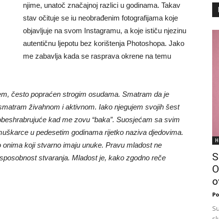
njime, unatoč značajnoj razlici u godinama. Takav
stav očituje se iu neobrađenim fotografijama koje
objavljuje na svom Instagramu, a koje ističu njezinu
autentičnu ljepotu bez korištenja Photoshopa. Jako
me zabavlja kada se rasprava okrene na temu
blem, često popraćen strogim osudama. Smatram da je
e smatram živahnom i aktivnom. Iako njegujem svojih šest
e obeshrabrujuće kad me zovu “baka”. Suosjećam sa svim
 muškarce u pedesetim godinama rijetko naziva djedovima.
H
samo onima koji stvarno imaju unuke. Pravu mladost ne
S
 i sposobnost stvaranja. Mladost je, kako zgodno reče
O
o
Po
Su
sl