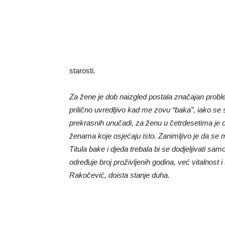
starosti.
Za žene je dob naizgled postala značajan pro
prilično uvredljivo kad me zovu “baka”, iako s
prekrasnih unučadi, za ženu u četrdesetima j
ženama koje osjećaju isto. Zanimljivo je da se
Titula bake i djeda trebala bi se dodjeljivati ​​
određuje broj proživljenih godina, već vitalnost
Rakočević, doista stanje duha.