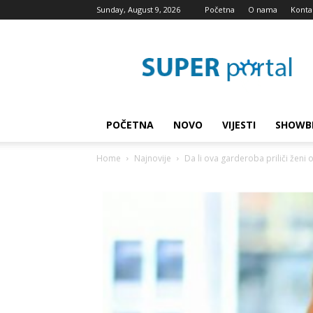
Sunday, August 9, 2026
Početna
O nama
Konta
Super
blog
POČETNA
NOVO
VIJESTI
SHOWB
Home
Najnovije
Da li ova garderoba priliči ženi 