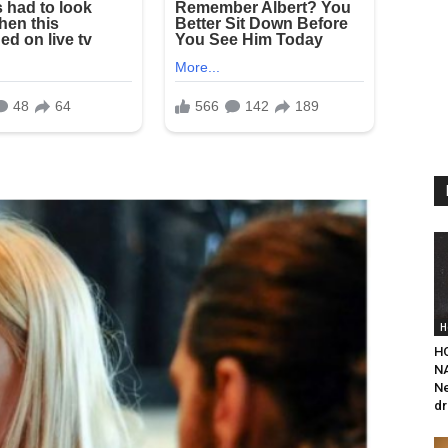
H
H
NA
Ne
dr