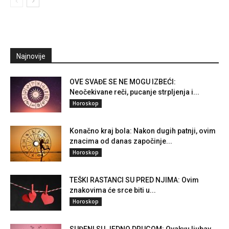
Najnovije
OVE SVAĐE SE NE MOGU IZBEĆI:
Neočekivane reči, pucanje strpljenja i...
Horoskop
Konačno kraj bola: Nakon dugih patnji, ovim
znacima od danas započinje...
Horoskop
TEŠKI RASTANCI SU PRED NJIMA: Ovim
znakovima će srce biti u...
Horoskop