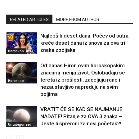
RELATED ARTICLES
MORE FROM AUTHOR
Najlepših deset dana: Počev od sutra,
kreće deset dana iz snova za ova tri
znaka zodijaka!
Horoskop
Od danas Hiron ovim horoskopskim
znacima menja život: Oslobađaju se
tereta iz prošlosti, zaceljuju rane i
Horoskop
nezaustavljivo napreduju na svim
poljima
VRATIT ĆE SE KAD SE NAJMANJE
NADATE! Pitanje za OVA 3 znaka –
Jeste li spremni za novi početak?!
Uncategorized