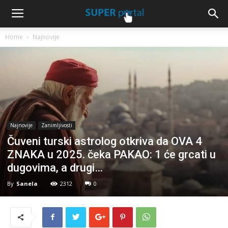
Home
Najnovije
Najnovije
Zanimljivosti
Čuveni turski astrolog otkriva da OVA 4
ZNAKA u 2025. čeka PAKAO: 1 će grcati u
dugovima, a drugi…
By
Sanela
2312
0