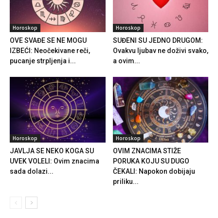
Horoskop
Horoskop
OVE SVAĐE SE NE MOGU
SUĐENI SU JEDNO DRUGOM:
IZBEĆI: Neočekivane reči,
Ovakvu ljubav ne doživi svako,
pucanje strpljenja i...
a ovim...
Horoskop
Horoskop
JAVLJA SE NEKO KOGA SU
OVIM ZNACIMA STIŽE
UVEK VOLELI: Ovim znacima
PORUKA KOJU SU DUGO
sada dolazi...
ČEKALI: Napokon dobijaju
priliku...