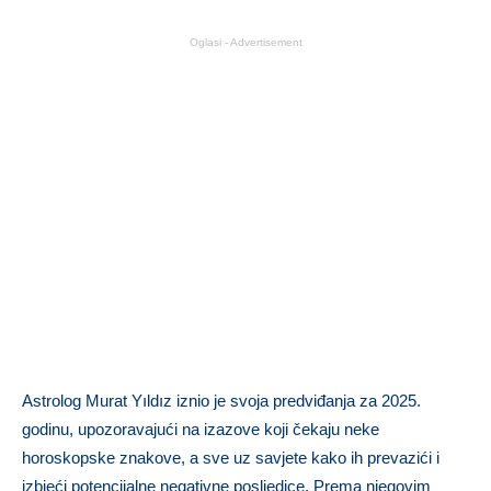
Oglasi - Advertisement
Astrolog Murat Yıldız iznio je svoja predviđanja za 2025.
godinu, upozoravajući na izazove koji čekaju neke
horoskopske znakove, a sve uz savjete kako ih prevazići i
izbjeći potencijalne negativne posljedice. Prema njegovim