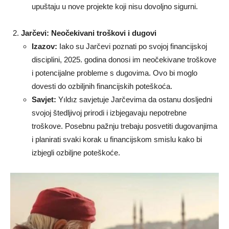
upuštaju u nove projekte koji nisu dovoljno sigurni.
Jarčevi: Neočekivani troškovi i dugovi
Izazov:
Iako su Jarčevi poznati po svojoj financijskoj
disciplini, 2025. godina donosi im neočekivane troškove
i potencijalne probleme s dugovima. Ovo bi moglo
dovesti do ozbiljnih financijskih poteškoća.
Savjet:
Yıldız savjetuje Jarčevima da ostanu dosljedni
svojoj štedljivoj prirodi i izbjegavaju nepotrebne
troškove. Posebnu pažnju trebaju posvetiti dugovanjima
i planirati svaki korak u financijskom smislu kako bi
izbjegli ozbiljne poteškoće.