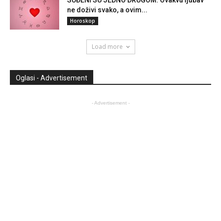
SUĐENI SU JEDNO DRUGOM: Ovakvu ljubav
ne doživi svako, a ovim...
Horoskop
Load more
Oglasi - Advertisement
- Advertisement -