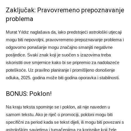
Zaključak: Pravovremeno prepoznavanje
problema
Murat Yıldız naglašava da, iako predstojeći astrološki utjecaji
mogu biti nepovoljni, pravovremeno prepoznavanje problema i
odgovorno ponašanje mogu značajno smanjiti negativne
posljedice. Svaki znak koji je suočen s izazovima treba
iskoristiti ove smjernice kako bi se pripremio za nadolazeće
poteškoće. Uz pravilno planiranje i promišljeno donošenje
odluka, 2025. godina može biti godina oporavka i stabilnosti.
BONUS: Poklon!
Na kraju teksta spominje se i poklon, ali nije naveden u
samom tekstu. Ako je riječ o promociji, pokloni mogu biti
specifični za period kada se tekst dijeli, ili mogu biti povezani s
astrološkim savjetima i tumačenjima za korisnike koji žele