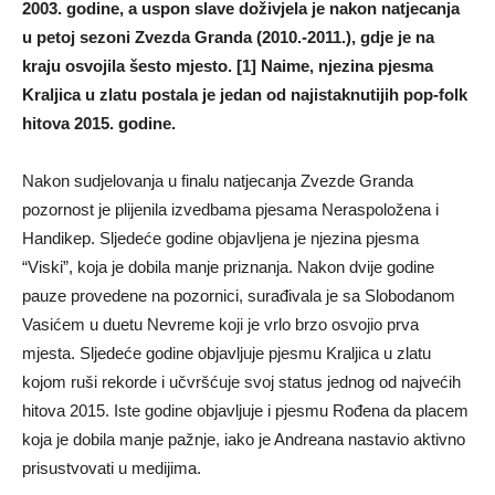
2003. godine, a uspon slave doživjela je nakon natjecanja
u petoj sezoni Zvezda Granda (2010.-2011.), gdje je na
kraju osvojila šesto mjesto. [1] Naime, njezina pjesma
Kraljica u zlatu postala je jedan od najistaknutijih pop-folk
hitova 2015. godine.
Nakon sudjelovanja u finalu natjecanja Zvezde Granda
pozornost je plijenila izvedbama pjesama Neraspoložena i
Handikep. Sljedeće godine objavljena je njezina pjesma
“Viski”, koja je dobila manje priznanja. Nakon dvije godine
pauze provedene na pozornici, surađivala je sa Slobodanom
Vasićem u duetu Nevreme koji je vrlo brzo osvojio prva
mjesta. Sljedeće godine objavljuje pjesmu Kraljica u zlatu
kojom ruši rekorde i učvršćuje svoj status jednog od najvećih
hitova 2015. Iste godine objavljuje i pjesmu Rođena da placem
koja je dobila manje pažnje, iako je Andreana nastavio aktivno
prisustvovati u medijima.