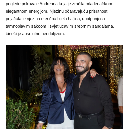
poglede prikovale Andreana koja je zračila mladenačkom i
elegantnom energijom. Njezinu očaravajuću prisutnost
pojačala je njezina eterična bijela haljina, upotpunjena
tamnoplavim sakoom i svjetlucavim srebrnim sandalama,
čineći je apsolutno neodoljivom.