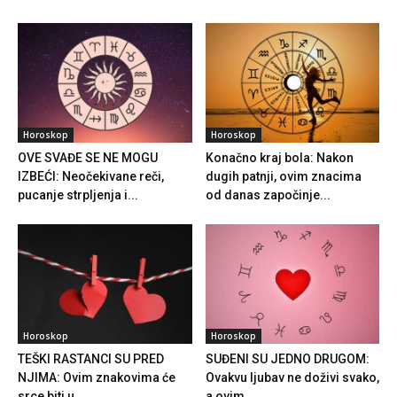
Horoskop
Horoskop
OVE SVAĐE SE NE MOGU
Konačno kraj bola: Nakon
IZBEĆI: Neočekivane reči,
dugih patnji, ovim znacima
pucanje strpljenja i...
od danas započinje...
Horoskop
Horoskop
TEŠKI RASTANCI SU PRED
SUĐENI SU JEDNO DRUGOM:
NJIMA: Ovim znakovima će
Ovakvu ljubav ne doživi svako,
srce biti u...
a ovim...