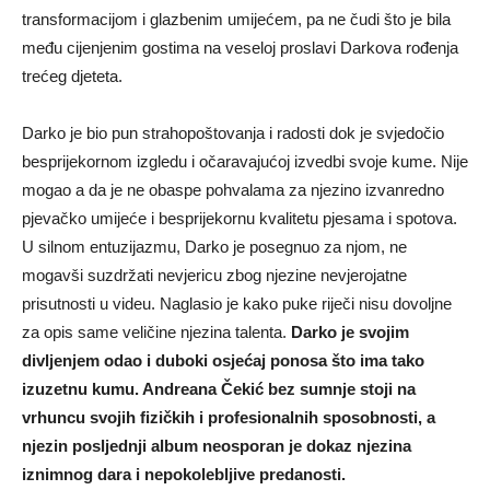
transformacijom i glazbenim umijećem, pa ne čudi što je bila
među cijenjenim gostima na veseloj proslavi Darkova rođenja
trećeg djeteta.
Darko je bio pun strahopoštovanja i radosti dok je svjedočio
besprijekornom izgledu i očaravajućoj izvedbi svoje kume. Nije
mogao a da je ne obaspe pohvalama za njezino izvanredno
pjevačko umijeće i besprijekornu kvalitetu pjesama i spotova.
U silnom entuzijazmu, Darko je posegnuo za njom, ne
mogavši ​​suzdržati nevjericu zbog njezine nevjerojatne
prisutnosti u videu. Naglasio je kako puke riječi nisu dovoljne
za opis same veličine njezina talenta.
Darko je svojim
divljenjem odao i duboki osjećaj ponosa što ima tako
izuzetnu kumu. Andreana Čekić bez sumnje stoji na
vrhuncu svojih fizičkih i profesionalnih sposobnosti, a
njezin posljednji album neosporan je dokaz njezina
iznimnog dara i nepokolebljive predanosti.