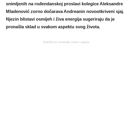
snimljenih na rođendanskoj proslavi kolegice Aleksandre
Mladenović zorno dočarava Andreanin novootkriveni sjaj.
Njezin blistavi osmijeh i živa energija sugeriraju da je
pronašla sklad u svakom aspektu svog života.
Sadržaj se nastavlja nakon oglasa