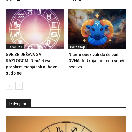
Horoskop
Horoskop
SVE SE DEŠAVA SA
Nismo očekivali da će baš
RAZLOGOM: Neočekivan
OVNA do kraja meseca snaći
preokret menja tok njihove
ovakva...
sudbine!
Izdvojeno