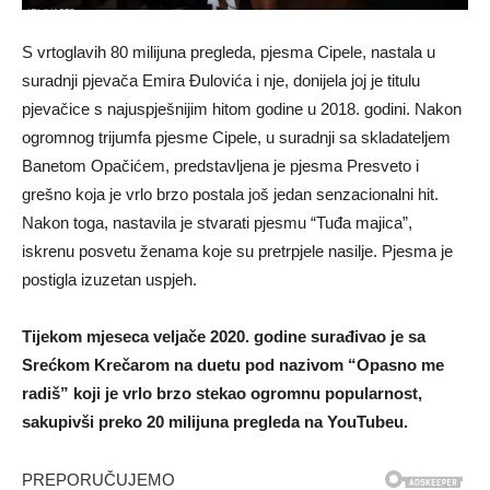
S vrtoglavih 80 milijuna pregleda, pjesma Cipele, nastala u
suradnji pjevača Emira Đulovića i nje, donijela joj je titulu
pjevačice s najuspješnijim hitom godine u 2018. godini. Nakon
ogromnog trijumfa pjesme Cipele, u suradnji sa skladateljem
Banetom Opačićem, predstavljena je pjesma Presveto i
grešno koja je vrlo brzo postala još jedan senzacionalni hit.
Nakon toga, nastavila je stvarati pjesmu “Tuđa majica”,
iskrenu posvetu ženama koje su pretrpjele nasilje. Pjesma je
postigla izuzetan uspjeh.
Tijekom mjeseca veljače 2020. godine surađivao je sa
Srećkom Krečarom na duetu pod nazivom “Opasno me
radiš” koji je vrlo brzo stekao ogromnu popularnost,
sakupivši preko 20 milijuna pregleda na YouTubeu.