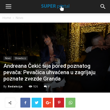
Home
Novo
Novo
Showbizz
Andreana Čekić sija pored poznatog
pevača: Pevačica uhvaćena u zagrljaju
poznate zvezde Granda
By
Redakcija
926
0