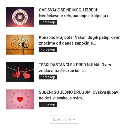
OVE SVAĐE SE NE MOGU IZBEĆI:
Neočekivane reči, pucanje strpljenja i...
Horoskop
Konačno kraj bola: Nakon dugih patnji, ovim
znacima od danas započinje...
Horoskop
TEŠKI RASTANCI SU PRED NJIMA: Ovim
znakovima će srce biti u...
Horoskop
SUĐENI SU JEDNO DRUGOM: Ovakvu ljubav
ne doživi svako, a ovim...
Horoskop
Load more