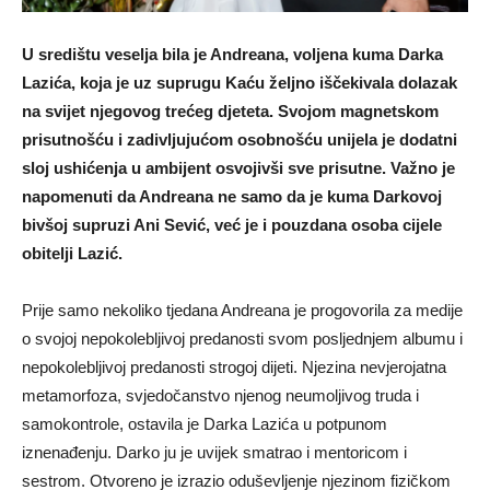
U središtu veselja bila je Andreana, voljena kuma Darka
Lazića, koja je uz suprugu Kaću željno iščekivala dolazak
na svijet njegovog trećeg djeteta. Svojom magnetskom
prisutnošću i zadivljujućom osobnošću unijela je dodatni
sloj ushićenja u ambijent osvojivši sve prisutne. Važno je
napomenuti da Andreana ne samo da je kuma Darkovoj
bivšoj supruzi Ani Sević, već je i pouzdana osoba cijele
obitelji Lazić.
Prije samo nekoliko tjedana Andreana je progovorila za medije
o svojoj nepokolebljivoj predanosti svom posljednjem albumu i
nepokolebljivoj predanosti strogoj dijeti. Njezina nevjerojatna
metamorfoza, svjedočanstvo njenog neumoljivog truda i
samokontrole, ostavila je Darka Lazića u potpunom
iznenađenju. Darko ju je uvijek smatrao i mentoricom i
sestrom. Otvoreno je izrazio oduševljenje njezinom fizičkom