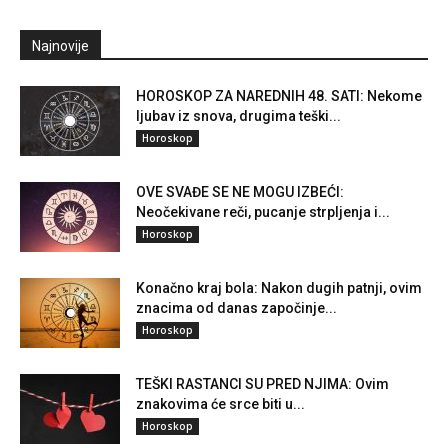
Najnovije
HOROSKOP ZA NAREDNIH 48. SATI: Nekome
ljubav iz snova, drugima teški...
Horoskop
OVE SVAĐE SE NE MOGU IZBEĆI:
Neočekivane reči, pucanje strpljenja i...
Horoskop
Konačno kraj bola: Nakon dugih patnji, ovim
znacima od danas započinje...
Horoskop
TEŠKI RASTANCI SU PRED NJIMA: Ovim
znakovima će srce biti u...
Horoskop