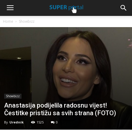
Home
Showbizz
Showbizz
Anastasija podijelila radosnu vijest!
Čestitke pristižu sa svih strana (FOTO)
By
Urednik
1525
0