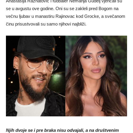
Anastasija Ražnatović i fudbaler Nemanja Gudelj vjenčali su
se u avgustu ove godine. Oni su se zakleli pred Bogom na
večnu ljubav u manastiru Rajinovac kod Grocke, a svečanom
činu prisustvovali su samo njihovi najbliži.
Njih dvoje se i pre braka nisu odvajali, a na društvenim