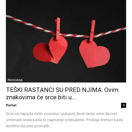
Horoskop
TEŠKI RASTANCI SU PRED NJIMA: Ovim
znakovima će srce biti u...
Portal
0
Srce se rapada ovim znacima. Ljubavni život često ume da nas
iznenadi onda kada to najmanje očekujemo. Postoje trenuci kada
mislimo da smo pronašli...