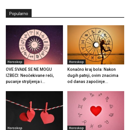
Popularno
Horoskop
Horoskop
OVE SVAĐE SE NE MOGU
Konačno kraj bola: Nakon
IZBEĆI: Neočekivane reči,
dugih patnji, ovim znacima
pucanje strpljenja i...
od danas započinje...
Horoskop
Horoskop