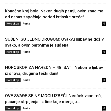
Konačno kraj bola: Nakon dugih patnji, ovim znacima
od danas započinje period istinske sreće!
Portal
Horoskop
0
SUĐENI SU JEDNO DRUGOM: Ovakvu ljubav ne doživi
svako, a ovim parovima je suđena!
Portal
Horoskop
0
HOROSKOP ZA NAREDNIH 48. SATI: Nekome ljubav
iz snova, drugima teški dani!
Portal
Horoskop
0
OVE SVAĐE SE NE MOGU IZBEĆI: Neočekivane reči,
pucanje strpljenja i istine koje menjaju...
Portal
Horoskop
0