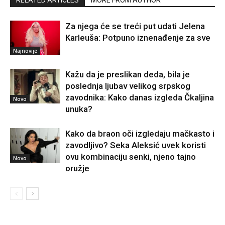
RELATED ARTICLES
MORE FROM AUTHOR
Za njega će se treći put udati Jelena
Karleuša: Potpuno iznenađenje za sve
Najnovije
Kažu da je preslikan deda, bila je
poslednja ljubav velikog srpskog
zavodnika: Kako danas izgleda Čkaljina
Novo
unuka?
Kako da braon oči izgledaju mačkasto i
zavodljivo? Seka Aleksić uvek koristi
ovu kombinaciju senki, njeno tajno
Novo
oružje