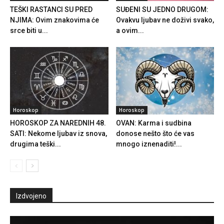
TEŠKI RASTANCI SU PRED
SUĐENI SU JEDNO DRUGOM:
NJIMA: Ovim znakovima će
Ovakvu ljubav ne doživi svako,
srce biti u...
a ovim...
Horoskop
Horoskop
HOROSKOP ZA NAREDNIH 48.
OVAN: Karma i sudbina
SATI: Nekome ljubav iz snova,
donose nešto što će vas
drugima teški...
mnogo iznenaditi!...
Izdvojeno