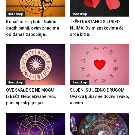
Horoskop
Horoskop
Konačno kraj bola: Nakon
TEŠKI RASTANCI SU PRED
dugih patnji, ovim znacima
NJIMA: Ovim znakovima će
od danas započinje...
srce biti u...
Horoskop
Horoskop
OVE SVAĐE SE NE MOGU
SUĐENI SU JEDNO DRUGOM:
IZBEĆI: Neočekivane reči,
Ovakvu ljubav ne doživi svako,
pucanje strpljenja i...
a ovim...