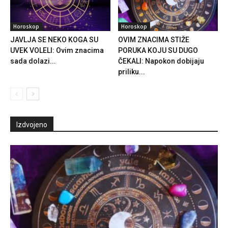
Horoskop
Horoskop
JAVLJA SE NEKO KOGA SU
OVIM ZNACIMA STIŽE
UVEK VOLELI: Ovim znacima
PORUKA KOJU SU DUGO
sada dolazi...
ČEKALI: Napokon dobijaju
priliku...
Izdvojeno