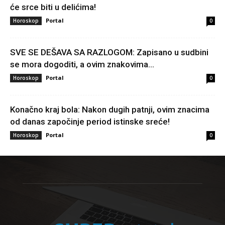
će srce biti u delićima!
Portal
Horoskop
0
SVE SE DEŠAVA SA RAZLOGOM: Zapisano u sudbini
se mora dogoditi, a ovim znakovima...
Portal
Horoskop
0
Konačno kraj bola: Nakon dugih patnji, ovim znacima
od danas započinje period istinske sreće!
Portal
Horoskop
0