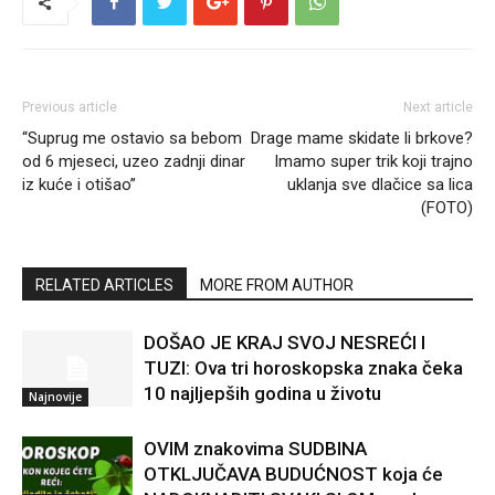
Previous article
Next article
“Suprug me ostavio sa bebom
Drage mame skidate li brkove?
od 6 mjeseci, uzeo zadnji dinar
Imamo super trik koji trajno
iz kuće i otišao”
uklanja sve dlačice sa lica
(FOTO)
RELATED ARTICLES
MORE FROM AUTHOR
DOŠAO JE KRAJ SVOJ NESREĆI I
TUZI: Ova tri horoskopska znaka čeka
10 najljepših godina u životu
Najnovije
OVIM znakovima SUDBINA
OTKLJUČAVA BUDUĆNOST koja će