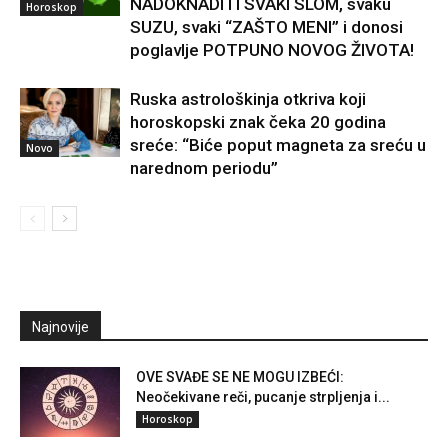
NADOKNADITI SVAKI SLOM, svaku
Horoskop
SUZU, svaki “ZAŠTO MENI” i donosi
poglavlje POTPUNO NOVOG ŽIVOTA!
Ruska astrološkinja otkriva koji
horoskopski znak čeka 20 godina
sreće: “Biće poput magneta za sreću u
Novo
narednom periodu”
Najnovije
OVE SVAĐE SE NE MOGU IZBEĆI:
Neočekivane reči, pucanje strpljenja i...
Horoskop