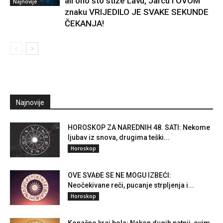
ali ono što stiže Lavu, Jarcu i OVOM
Najnovije
znaku VRIJEDILO JE SVAKE SEKUNDE
ČEKANJA!
Najnovije
HOROSKOP ZA NAREDNIH 48. SATI: Nekome
ljubav iz snova, drugima teški...
Horoskop
OVE SVAĐE SE NE MOGU IZBEĆI:
Neočekivane reči, pucanje strpljenja i...
Horoskop
Konačno kraj bola: Nakon dugih patnji, ovim