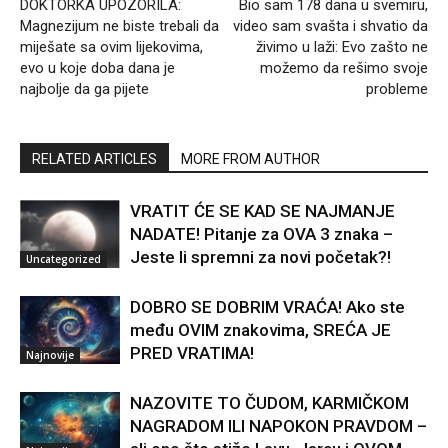
DOKTORKA UPOZORILA:
Bio sam 178 dana u svemiru,
Magnezijum ne biste trebali da
video sam svašta i shvatio da
miješate sa ovim lijekovima,
živimo u laži: Evo zašto ne
evo u koje doba dana je
možemo da rešimo svoje
najbolje da ga pijete
probleme
RELATED ARTICLES
MORE FROM AUTHOR
VRATIT ĆE SE KAD SE NAJMANJE
NADATE! Pitanje za OVA 3 znaka –
Jeste li spremni za novi početak?!
Uncategorized
DOBRO SE DOBRIM VRAĆA! Ako ste
među OVIM znakovima, SREĆA JE
PRED VRATIMA!
Najnovije
NAZOVITE TO ČUDOM, KARMIČKOM
NAGRADOM ILI NAPOKON PRAVDOM –