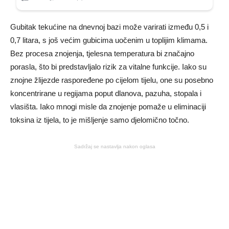
Gubitak tekućine na dnevnoj bazi može varirati između 0,5 i
0,7 litara, s još većim gubicima uočenim u toplijim klimama.
Bez procesa znojenja, tjelesna temperatura bi značajno
porasla, što bi predstavljalo rizik za vitalne funkcije. Iako su
znojne žlijezde raspoređene po cijelom tijelu, one su posebno
koncentrirane u regijama poput dlanova, pazuha, stopala i
vlasišta. Iako mnogi misle da znojenje pomaže u eliminaciji
toksina iz tijela, to je mišljenje samo djelomično točno.
Sadržaj se nastavlja nakon oglasa