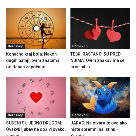
Horoskop
Horoskop
Konačno kraj bola: Nakon
TEŠKI RASTANCI SU PRED
dugih patnji, ovim znacima
NJIMA: Ovim znakovima će
od danas započinje...
srce biti u...
Horoskop
Horoskop
SUĐENI SU JEDNO DRUGOM:
JARAC: Ne otvarajte ovo ako
Ovakvu ljubav ne doživi svako,
niste spremni na istinu –
a ovim...
Karma...