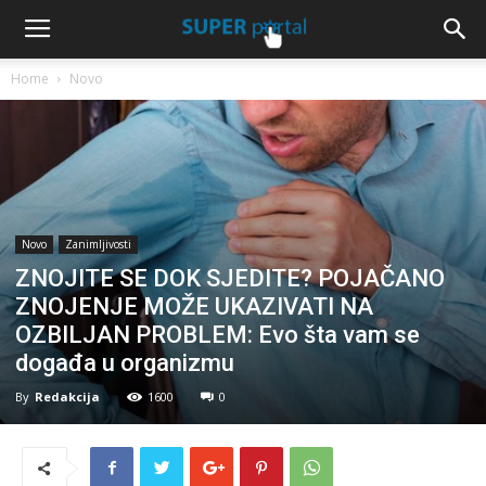
Home
Novo
Novo
Zanimljivosti
ZNOJITE SE DOK SJEDITE? POJAČANO
ZNOJENJE MOŽE UKAZIVATI NA
OZBILJAN PROBLEM: Evo šta vam se
događa u organizmu
By
Redakcija
1600
0