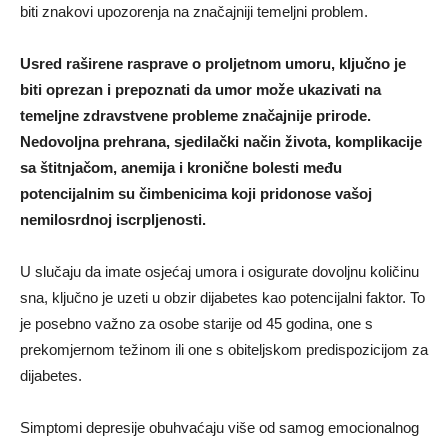
biti znakovi upozorenja na značajniji temeljni problem.
Usred raširene rasprave o proljetnom umoru, ključno je
biti oprezan i prepoznati da umor može ukazivati na
temeljne zdravstvene probleme značajnije prirode.
Nedovoljna prehrana, sjedilački način života, komplikacije
sa štitnjačom, anemija i kronične bolesti među
potencijalnim su čimbenicima koji pridonose vašoj
nemilosrdnoj iscrpljenosti.
U slučaju da imate osjećaj umora i osigurate dovoljnu količinu
sna, ključno je uzeti u obzir dijabetes kao potencijalni faktor. To
je posebno važno za osobe starije od 45 godina, one s
prekomjernom težinom ili one s obiteljskom predispozicijom za
dijabetes.
Simptomi depresije obuhvaćaju više od samog emocionalnog