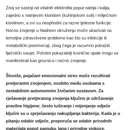
Znoj se sastoji od vitalnih elektrolita poput natrija i kalija,
zajedno s natrijevim kloridom (kuhinjskom soli) i mliječnom
kiselinom, a svi su neophodni za razne tjelesne funkcije.
Noćno znojenje u hladnom okruženju može ukazivati ​​na
temeljne zdravstvene probleme kao što su infekcije ili
metabolički poremećaji, zbog čega je razumno potražiti
liječnički savjet. Početni pokazatelji kronične upale mogu se
manifestirati kao groznica i noćno znojenje.
Štoviše, pojačani emocionalni stres može rezultirati
pretjeranim znojenjem, osobito među osobama s
nestabilnim autonomnim živčanim sustavom. Za
rješavanje pretjeranog znojenja ključno je održavanje
pravilne higijene; često tuširanje i mijenjanje odjeće
ključni su u sprječavanju nakupljanja bakterija. Kada je u
pitanju odabir odjeće, preporuča se odabir prirodnih
materijala poput pamuka, lana i prirodne viskoze.