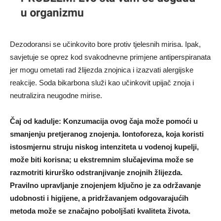
Dezodoransi se učinkovito bore protiv tjelesnih mirisa. Ipak,
savjetuje se oprez kod svakodnevne primjene antiperspiranata
jer mogu ometati rad žlijezda znojnica i izazvati alergijske
reakcije. Soda bikarbona služi kao učinkovit upijač znoja i
neutralizira neugodne mirise.
Čaj od kadulje: Konzumacija ovog čaja može pomoći u
smanjenju pretjeranog znojenja. Iontoforeza, koja koristi
istosmjernu struju niskog intenziteta u vodenoj kupelji,
može biti korisna; u ekstremnim slučajevima može se
razmotriti kirurško odstranjivanje znojnih žlijezda.
Pravilno upravljanje znojenjem ključno je za održavanje
udobnosti i higijene, a pridržavanjem odgovarajućih
metoda može se značajno poboljšati kvaliteta života.