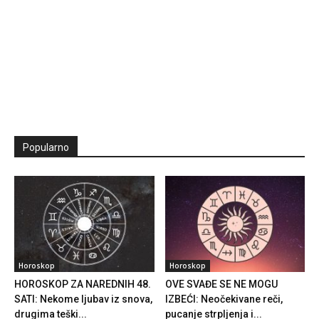
Popularno
Horoskop
Horoskop
HOROSKOP ZA NAREDNIH 48.
OVE SVAĐE SE NE MOGU
SATI: Nekome ljubav iz snova,
IZBEĆI: Neočekivane reči,
drugima teški...
pucanje strpljenja i...