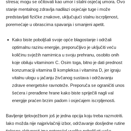
stresa; mogu se očitovati kao umor i stalni osjećaj umora. Ovo
stanje mentalnog zdravlja nadilazi osjećaje tuge i može
predstavljati fizičke znakove, uključujući stalnu iscrpljenost,
poremećaje u obrascima spavanja i smanjeni apetit.
Kako biste poboljšali svoje opće blagostanje i održali
optimalnu razinu energije, preporučljivo je uključiti veću
količinu svježih namirnica u svoju prehranu, osobito onih
koje obiluju vitaminom C. Osim toga, bitno je dati prednost
konzumaciji vitamina B kompleksa i vitamina D, jer igraju
vitalnu ulogu u jačanju živčanog sustava i održavanju
zdrave energetske ravnoteže. Preporuča se ograničiti unos
šećera i prerađene hrane kako biste spriječili nagli val
energije praćen brzim padom i osjećajem iscrpljenosti.
Bavljenje tjelovježbom još je jedna opcija koju treba razmotriti.
Iako možda nije najprivlačniji izbor, održavanje dosljedne rutine
tjelesne aktivnosti ima potencijal uvelike poboljšati vaše