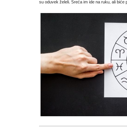
su oduvek želeli. Sreća im ide na ruku, ali biće