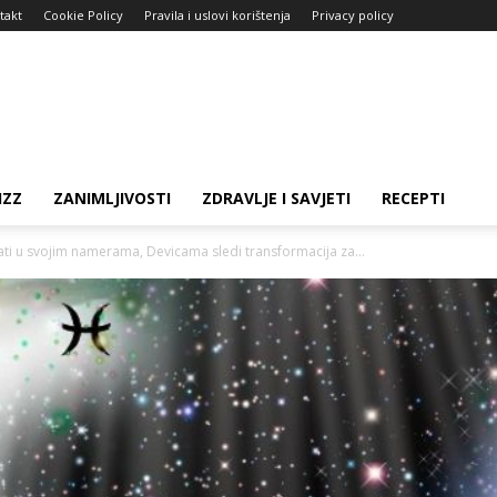
takt
Cookie Policy
Pravila i uslovi korištenja
Privacy policy
IZZ
ZANIMLJIVOSTI
ZDRAVLJE I SAVJETI
RECEPTI
ati u svojim namerama, Devicama sledi transformacija za...