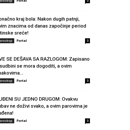
Portal
oroskop
0
onačno kraj bola: Nakon dugih patnji,
vim znacima od danas započinje period
stinske sreće!
Portal
oroskop
0
VE SE DEŠAVA SA RAZLOGOM: Zapisano
 sudbini se mora dogoditi, a ovim
nakovima...
Portal
oroskop
0
UĐENI SU JEDNO DRUGOM: Ovakvu
jubav ne doživi svako, a ovim parovima je
uđena!
Portal
oroskop
0