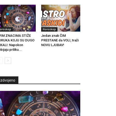
oroskop
Horoskop
VIM ZNACIMA STIŽE
Jedan znak ČIM
ORUKA KOJU SU DUGO
PRESTANE da VOLI, traži
KALI: Napokon
NOVU LJUBAV!
bijaju priliku...
Izdvojeno