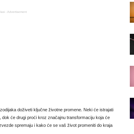
lasi - Advertisement
dijaka doživeti ključne životne promene. Neki će istrajati
, dok će drugi proći kroz značajnu transformaciju koja će
 zvezde spremaju i kako će se vaš život promeniti do kraja