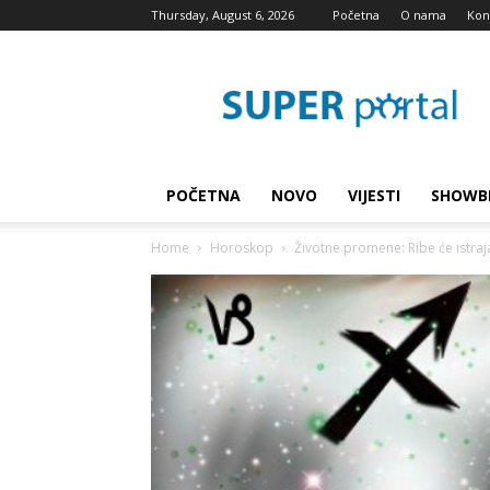
Thursday, August 6, 2026
Početna
O nama
Kon
Super
blog
POČETNA
NOVO
VIJESTI
SHOWB
Home
Horoskop
Životne promene: Ribe će istraj