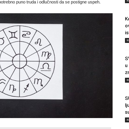
H
 potrebno puno truda i odlučnosti da se postigne uspeh.
K
o
i
H
S
u
z
H
S
l
s
H