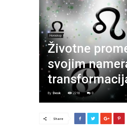
Horoskop
Životne promen
svojim namer
transformaci
By
Desk
2218
0
Share