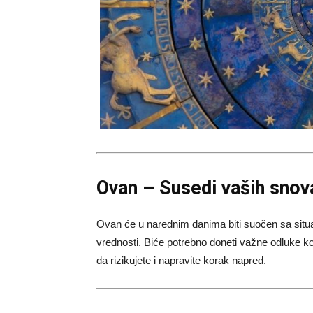
Ovan – Susedi vaših snov
Ovan će u narednim danima biti suočen sa situaci
vrednosti. Biće potrebno doneti važne odluke ko
da rizikujete i napravite korak napred.