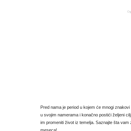
Og
Pred nama je period u kojem će mnogi znakovi zo
u svojim namerama i konačno postići željeni cilj
im promeniti život iz temelja. Saznajte šta vam
meseca!