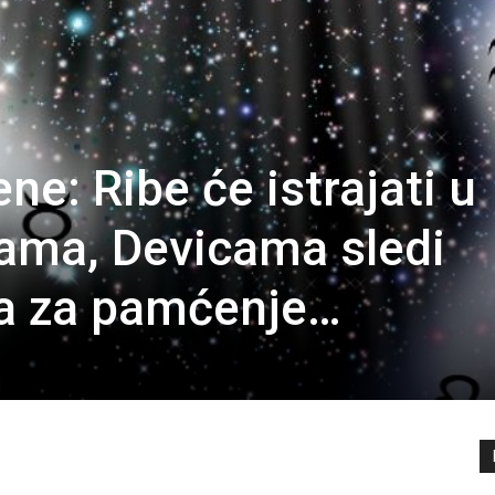
e: Ribe će istrajati u
ama, Devicama sledi
ja za pamćenje…