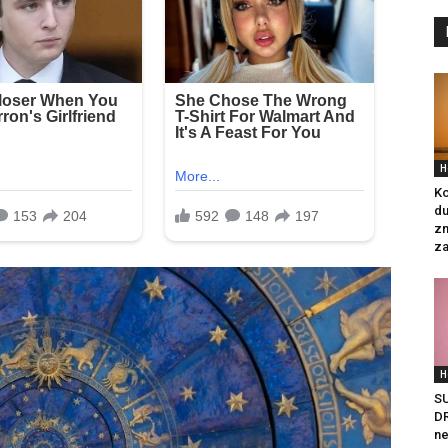
H
Ko
du
zn
za
H
S
DR
ne