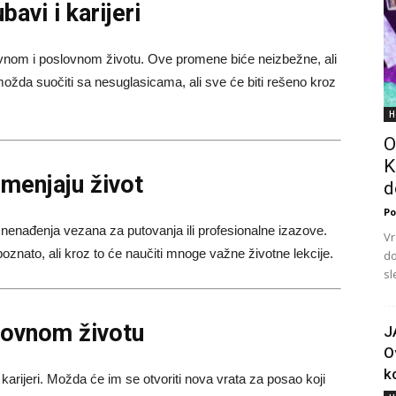
avi i karijeri
bavnom i poslovnom životu. Ove promene biće neizbežne, ali
možda suočiti sa nesuglasicama, ali sve će biti rešeno kroz
H
O
K
 menjaju život
d
Po
znenađenja vezana za putovanja ili profesionalne izazove.
Vr
oznato, ali kroz to će naučiti mnoge važne životne lekcije.
do
sl
lovnom životu
J
O
ko
arijeri. Možda će im se otvoriti nova vrata za posao koji