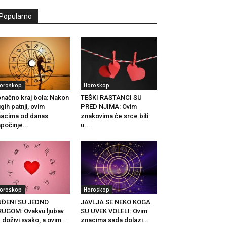
Popularno
oroskop
Horoskop
načno kraj bola: Nakon
TEŠKI RASTANCI SU
gih patnji, ovim
PRED NJIMA: Ovim
acima od danas
znakovima će srce biti
počinje...
u...
oroskop
Horoskop
UĐENI SU JEDNO
JAVLJA SE NEKO KOGA
UGOM: Ovakvu ljubav
SU UVEK VOLELI: Ovim
 doživi svako, a ovim...
znacima sada dolazi...