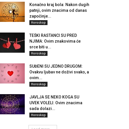
Konačno kraj bola: Nakon dugih
patnji, ovim znacima od danas
započinje...
Horoskop
TEŠKI RASTANCI SU PRED
NJIMA: Ovim znakovima će
srce biti u...
Horoskop
SUĐENI SU JEDNO DRUGOM:
Ovakvu ljubav ne doživi svako, a
ovim...
Horoskop
JAVLJA SE NEKO KOGA SU
UVEK VOLELI: Ovim znacima
sada dolazi...
Horoskop