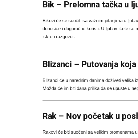
Bik – Prelomna tačka u ljub
Bikovi će se suočiti sa važnim pitanjima u lju
donosiće i dugoročne koristi. U ljubavi ćete se 
iskren razgovor.
Blizanci – Putovanja koja
Blizanci će u narednim danima doživeti velika i
Možda će im biti dana prilika da se upuste u nep
Rak – Nov početak u pos
Rakovi će biti suočeni sa velikim promenama u k