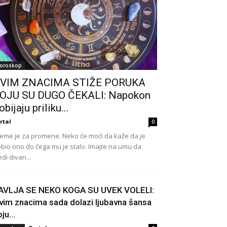
oroskop
VIM ZNACIMA STIŽE PORUKA
OJU SU DUGO ČEKALI: Napokon
obijaju priliku...
rtal
0
eme je za promene. Neko će moći da kaže da je
bio ono do čega mu je stalo. Imajte na umu da
edi divan...
AVLJA SE NEKO KOGA SU UVEK VOLELI:
vim znacima sada dolazi ljubavna šansa
ju...