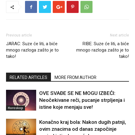
Previous article
Next article
JARAC: Suze će liti, a biće
RIBE: Suze će liti, a biće
mnogo razloga zašto je to
mnogo razloga zašto je to
tako!
tako!
RELATED ARTICLES
MORE FROM AUTHOR
OVE SVAĐE SE NE MOGU IZBEĆI:
Neočekivane reči, pucanje strpljenja i
istine koje menjaju sve!
Horoskop
Konačno kraj bola: Nakon dugih patnji,
ovim znacima od danas započinje