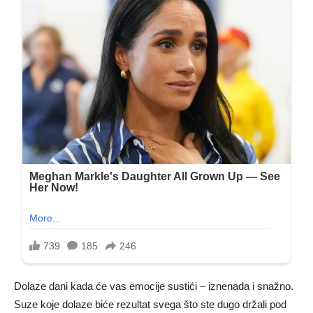
Dolaze dani kada će vas emocije sustići – iznenada i snažno.
Suze koje dolaze biće rezultat svega što ste dugo držali pod