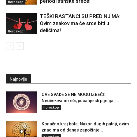
period istinske sreće!
Horoskop
TEŠKI RASTANCI SU PRED NJIMA:
Ovim znakovima će srce biti u
delićima!
Horoskop
Najnovije
OVE SVAĐE SE NE MOGU IZBEĆI:
Neočekivane reči, pucanje strpljenja i...
Horoskop
Konačno kraj bola: Nakon dugih patnji, ovim
znacima od danas započinje...
Horoskop