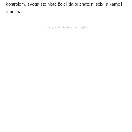
kontrolom, svega što niste želeli da priznate ni sebi, a kamoli
drugima.
Sadržaj se nastavlja nakon oglasa