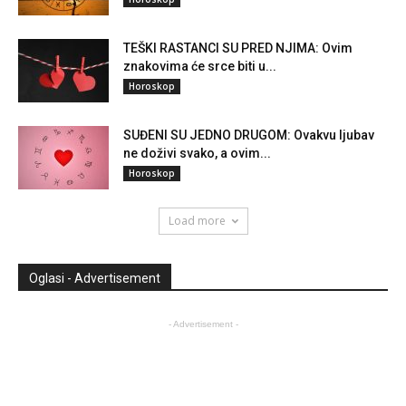
TEŠKI RASTANCI SU PRED NJIMA: Ovim
znakovima će srce biti u...
Horoskop
SUĐENI SU JEDNO DRUGOM: Ovakvu ljubav
ne doživi svako, a ovim...
Horoskop
Load more
Oglasi - Advertisement
- Advertisement -