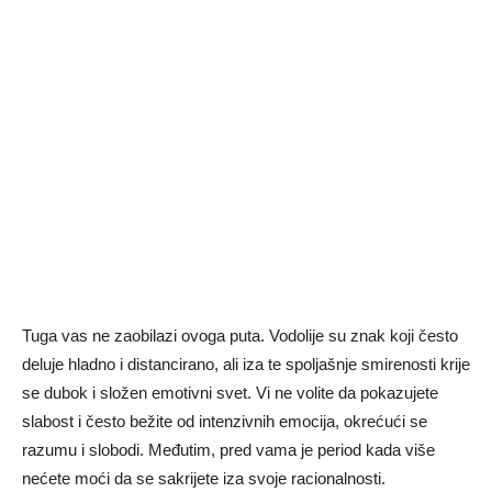
Tuga vas ne zaobilazi ovoga puta. Vodolije su znak koji često
deluje hladno i distancirano, ali iza te spoljašnje smirenosti krije
se dubok i složen emotivni svet. Vi ne volite da pokazujete
slabost i često bežite od intenzivnih emocija, okrećući se
razumu i slobodi. Međutim, pred vama je period kada više
nećete moći da se sakrijete iza svoje racionalnosti.