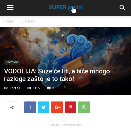
Home
Horoskop
Horoskop
VODOLIJA: Suze će liti, a biće mnogo
razloga zašto je to tako!
By
Portal
1155
0
Oglasi - Advertisement