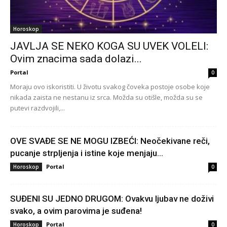
Horoskop
JAVLJA SE NEKO KOGA SU UVEK VOLELI:
Ovim znacima sada dolazi...
Portal
0
Moraju ovo iskoristiti. U životu svakog čoveka postoje osobe koje
nikada zaista ne nestanu iz srca. Možda su otišle, možda su se
putevi razdvojili,...
OVE SVAĐE SE NE MOGU IZBEĆI: Neočekivane reči,
pucanje strpljenja i istine koje menjaju...
Portal
Horoskop
0
SUĐENI SU JEDNO DRUGOM: Ovakvu ljubav ne doživi
svako, a ovim parovima je suđena!
Portal
Horoskop
0