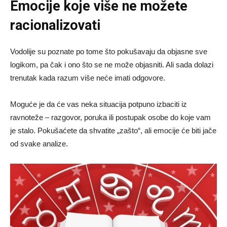
Emocije koje više ne možete
racionalizovati
Vodolije su poznate po tome što pokušavaju da objasne sve
logikom, pa čak i ono što se ne može objasniti. Ali sada dolazi
trenutak kada razum više neće imati odgovore.
Moguće je da će vas neka situacija potpuno izbaciti iz
ravnoteže – razgovor, poruka ili postupak osobe do koje vam
je stalo. Pokušaćete da shvatite „zašto“, ali emocije će biti jače
od svake analize.