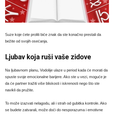
Suze koje ćete proliti biće znak da ste konačno prestali da
bežite od svojih osećanja.
Ljubav koja ruši vaše zidove
Na ljubavnom planu, Vodolije ulaze u period kada će morati da
spuste svoje emocionalne barijere. Ako ste u vezi, moguće je
da će partner tražiti više bliskosti i iskrenosti nego što ste
navikli da pružite.
To može izazvati nelagodu, ali i strah od gubitka kontrole. Ako
se budete zatvarali, može doći do nesporazuma i emotivne