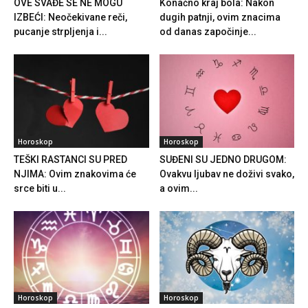
OVE SVAĐE SE NE MOGU
Konačno kraj bola: Nakon
IZBEĆI: Neočekivane reči,
dugih patnji, ovim znacima
pucanje strpljenja i...
od danas započinje...
Horoskop
Horoskop
TEŠKI RASTANCI SU PRED
SUĐENI SU JEDNO DRUGOM:
NJIMA: Ovim znakovima će
Ovakvu ljubav ne doživi svako,
srce biti u...
a ovim...
Horoskop
Horoskop