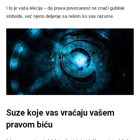
I to je vaša lekcija – da prava povezanost ne znači gubitak
slobode, već njeno deljenje sa nekim ko vas razume.
Suze koje vas vraćaju vašem
pravom biću