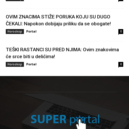
OVIM ZNACIMA STIŽE PORUKA KOJU SU DUGO
ČEKALI: Napokon dobijaju priliku da se obogate!
Portal
Horoskop
0
TEŠKI RASTANCI SU PRED NJIMA: Ovim znakovima
će srce biti u delićima!
Portal
Horoskop
0