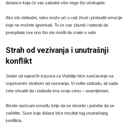
distance koja će vas zaboleti više nego što očekujete.
Ako ste slobodni, neko može ući u vaš život i probuditi emocije
koje ne možete ignorisati. To će vas zbuniti i naterati da
preispitate sve ono što ste mislili da znate o sebi.
Strah od vezivanja i unutrašnji
konflikt
Jedan od najvećih izazova za Vodolije biće suočavanje sa
sopstvenim strahom od vezivanja. Vi volite slobodu, ali sada
ćete shvatiti da i sloboda ima svoju cenu – usamljenost.
Bićete rastrzani između želje da se otvorite i potrebe da se
zaštitite. Suze koje dolaze biće rezultat tog unutrašnjeg
konflikta.