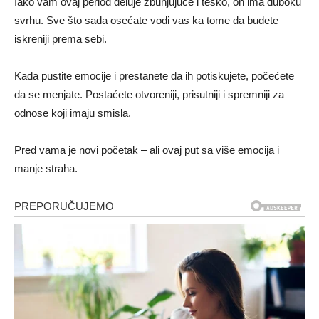
Iako vam ovaj period deluje zbunjujuće i teško, on ima duboku
svrhu. Sve što sada osećate vodi vas ka tome da budete
iskreniji prema sebi.
Kada pustite emocije i prestanete da ih potiskujete, počećete
da se menjate. Postaćete otvoreniji, prisutniji i spremniji za
odnose koji imaju smisla.
Pred vama je novi početak – ali ovaj put sa više emocija i
manje straha.