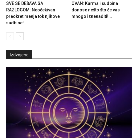
SVE SE DEŠAVA SA
OVAN: Karma i sudbina
RAZLOGOM: Neočekivan
donose nešto što će vas
preokret menja tok njihove
mnogo iznenaditi!...
sudbine!
Izdvojeno