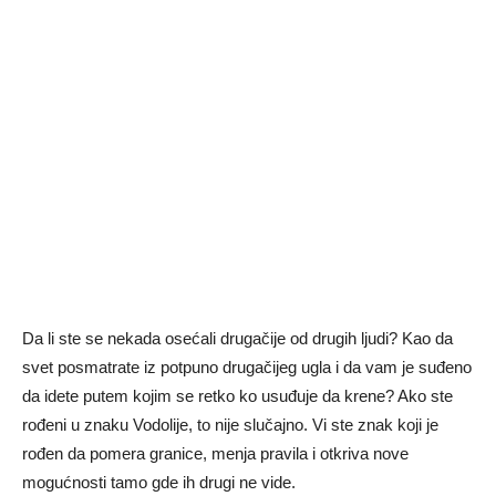
Da li ste se nekada osećali drugačije od drugih ljudi? Kao da
svet posmatrate iz potpuno drugačijeg ugla i da vam je suđeno
da idete putem kojim se retko ko usuđuje da krene? Ako ste
rođeni u znaku Vodolije, to nije slučajno. Vi ste znak koji je
rođen da pomera granice, menja pravila i otkriva nove
mogućnosti tamo gde ih drugi ne vide.