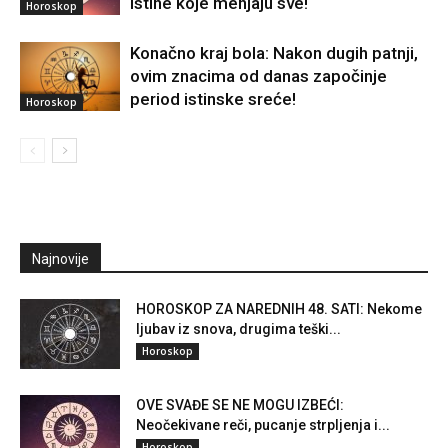
istine koje menjaju sve!
Horoskop
Konačno kraj bola: Nakon dugih patnji,
ovim znacima od danas započinje
period istinske sreće!
Horoskop
Najnovije
HOROSKOP ZA NAREDNIH 48. SATI: Nekome
ljubav iz snova, drugima teški...
Horoskop
OVE SVAĐE SE NE MOGU IZBEĆI:
Neočekivane reči, pucanje strpljenja i...
Horoskop