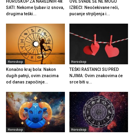
HOROSKOP ZA NAREDNIH 48.
OVE SVAĐE SE NE MOGU
SATI: Nekome ljubav iz snova,
IZBEĆI: Neočekivane reči,
drugima teški...
pucanje strpljenja i...
Horoskop
Horoskop
Konačno kraj bola: Nakon
TEŠKI RASTANCI SU PRED
dugih patnji, ovim znacima
NJIMA: Ovim znakovima će
od danas započinje...
srce biti u...
Horoskop
Horoskop