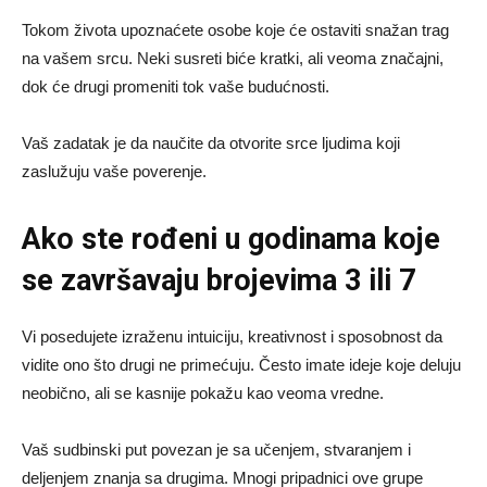
Tokom života upoznaćete osobe koje će ostaviti snažan trag
na vašem srcu. Neki susreti biće kratki, ali veoma značajni,
dok će drugi promeniti tok vaše budućnosti.
Vaš zadatak je da naučite da otvorite srce ljudima koji
zaslužuju vaše poverenje.
Ako ste rođeni u godinama koje
se završavaju brojevima 3 ili 7
Vi posedujete izraženu intuiciju, kreativnost i sposobnost da
vidite ono što drugi ne primećuju. Često imate ideje koje deluju
neobično, ali se kasnije pokažu kao veoma vredne.
Vaš sudbinski put povezan je sa učenjem, stvaranjem i
deljenjem znanja sa drugima. Mnogi pripadnici ove grupe