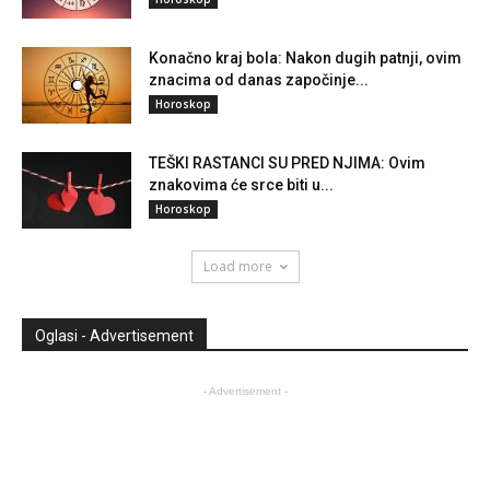
Konačno kraj bola: Nakon dugih patnji, ovim
znacima od danas započinje...
Horoskop
TEŠKI RASTANCI SU PRED NJIMA: Ovim
znakovima će srce biti u...
Horoskop
Load more
Oglasi - Advertisement
- Advertisement -