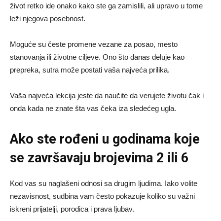
život retko ide onako kako ste ga zamislili, ali upravo u tome
leži njegova posebnost.
Moguće su česte promene vezane za posao, mesto
stanovanja ili životne ciljeve. Ono što danas deluje kao
prepreka, sutra može postati vaša najveća prilika.
Vaša najveća lekcija jeste da naučite da verujete životu čak i
onda kada ne znate šta vas čeka iza sledećeg ugla.
Ako ste rođeni u godinama koje
se završavaju brojevima 2 ili 6
Kod vas su naglašeni odnosi sa drugim ljudima. Iako volite
nezavisnost, sudbina vam često pokazuje koliko su važni
iskreni prijatelji, porodica i prava ljubav.