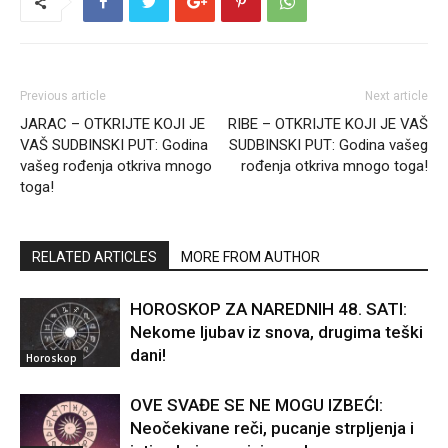
Previous article
Next article
JARAC – OTKRIJTE KOJI JE
RIBE – OTKRIJTE KOJI JE VAŠ
VAŠ SUDBINSKI PUT: Godina
SUDBINSKI PUT: Godina vašeg
vašeg rođenja otkriva mnogo
rođenja otkriva mnogo toga!
toga!
RELATED ARTICLES
MORE FROM AUTHOR
HOROSKOP ZA NAREDNIH 48. SATI:
Nekome ljubav iz snova, drugima teški
dani!
Horoskop
OVE SVAĐE SE NE MOGU IZBEĆI:
Neočekivane reči, pucanje strpljenja i