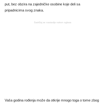
put, bez obzira na zajedničke osobine koje deli sa
pripadnicima svog znaka.
Sadržaj se nastavlja nakon oglasa
Vaša godina rođenja može da otkrije mnogo toga o tome zbog