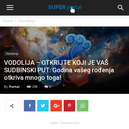
Home
Horoskop
Horoskop
VODOLIJA – OTKRIJTE KOJI JE VAŠ
SUDBINSKI PUT: Godina vašeg rođenja
otkriva mnogo toga!
By
Portal
298
0
Oglasi - Advertisement