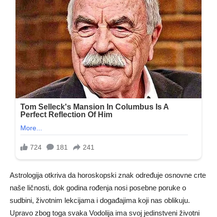
Astrologija otkriva da horoskopski znak određuje osnovne crte
naše ličnosti, dok godina rođenja nosi posebne poruke o
sudbini, životnim lekcijama i događajima koji nas oblikuju.
Upravo zbog toga svaka Vodolija ima svoj jedinstveni životni