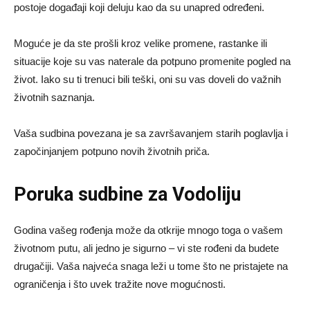
postoje događaji koji deluju kao da su unapred određeni.
Moguće je da ste prošli kroz velike promene, rastanke ili
situacije koje su vas naterale da potpuno promenite pogled na
život. Iako su ti trenuci bili teški, oni su vas doveli do važnih
životnih saznanja.
Vaša sudbina povezana je sa završavanjem starih poglavlja i
započinjanjem potpuno novih životnih priča.
Poruka sudbine za Vodoliju
Godina vašeg rođenja može da otkrije mnogo toga o vašem
životnom putu, ali jedno je sigurno – vi ste rođeni da budete
drugačiji. Vaša najveća snaga leži u tome što ne pristajete na
ograničenja i što uvek tražite nove mogućnosti.