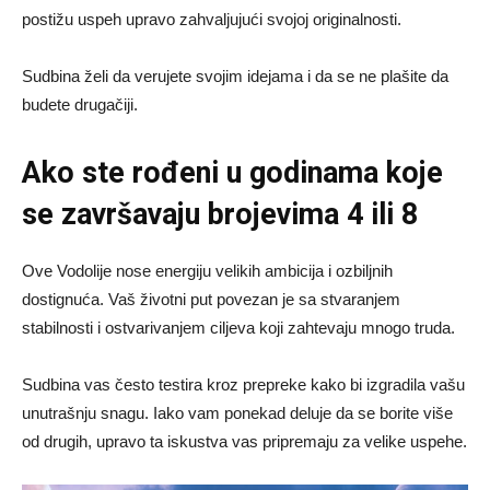
postižu uspeh upravo zahvaljujući svojoj originalnosti.
Sudbina želi da verujete svojim idejama i da se ne plašite da
budete drugačiji.
Ako ste rođeni u godinama koje
se završavaju brojevima 4 ili 8
Ove Vodolije nose energiju velikih ambicija i ozbiljnih
dostignuća. Vaš životni put povezan je sa stvaranjem
stabilnosti i ostvarivanjem ciljeva koji zahtevaju mnogo truda.
Sudbina vas često testira kroz prepreke kako bi izgradila vašu
unutrašnju snagu. Iako vam ponekad deluje da se borite više
od drugih, upravo ta iskustva vas pripremaju za velike uspehe.