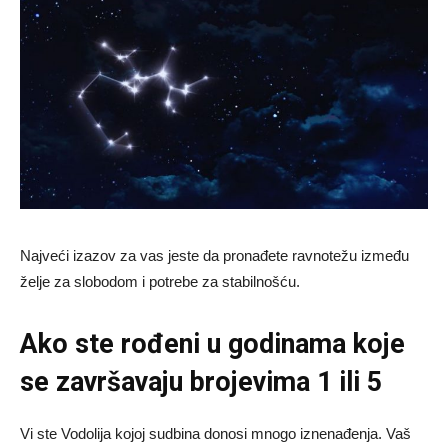
Najveći izazov za vas jeste da pronađete ravnotežu između
želje za slobodom i potrebe za stabilnošću.
Ako ste rođeni u godinama koje
se završavaju brojevima 1 ili 5
Vi ste Vodolija kojoj sudbina donosi mnogo iznenađenja. Vaš