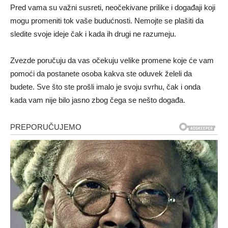
Pred vama su važni susreti, neočekivane prilike i događaji koji
mogu promeniti tok vaše budućnosti. Nemojte se plašiti da
sledite svoje ideje čak i kada ih drugi ne razumeju.
Zvezde poručuju da vas očekuju velike promene koje će vam
pomoći da postanete osoba kakva ste oduvek želeli da
budete. Sve što ste prošli imalo je svoju svrhu, čak i onda
kada vam nije bilo jasno zbog čega se nešto događa.