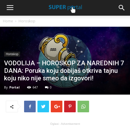
Home
Horoskop
Horoskop
VODOLIJA – HOROSKOP ZA NAREDNIH 7
DANA: Poruka koju dobijaš otkriva tajnu
koju niko nije smeo da izgovori!
By
Portal
647
0
Oglasi - Advertisement