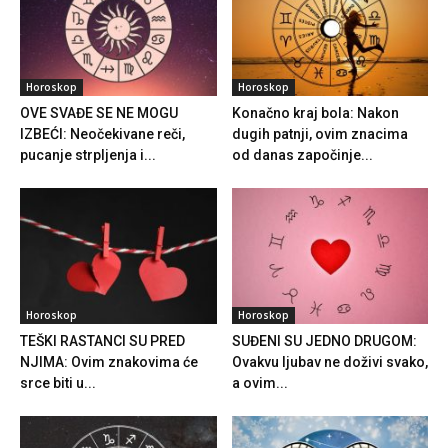
Horoskop
Horoskop
OVE SVAĐE SE NE MOGU
Konačno kraj bola: Nakon
IZBEĆI: Neočekivane reči,
dugih patnji, ovim znacima
pucanje strpljenja i...
od danas započinje...
Horoskop
Horoskop
TEŠKI RASTANCI SU PRED
SUĐENI SU JEDNO DRUGOM:
NJIMA: Ovim znakovima će
Ovakvu ljubav ne doživi svako,
srce biti u...
a ovim...