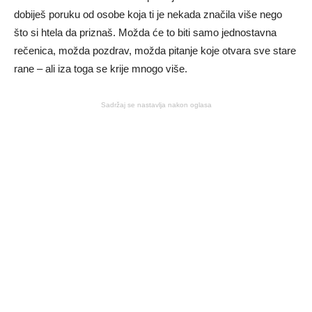
dobiješ poruku od osobe koja ti je nekada značila više nego
što si htela da priznaš. Možda će to biti samo jednostavna
rečenica, možda pozdrav, možda pitanje koje otvara sve stare
rane – ali iza toga se krije mnogo više.
Sadržaj se nastavlja nakon oglasa