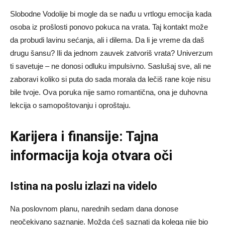
Slobodne Vodolije bi mogle da se nađu u vrtlogu emocija kada
osoba iz prošlosti ponovo pokuca na vrata. Taj kontakt može
da probudi lavinu sećanja, ali i dilema. Da li je vreme da daš
drugu šansu? Ili da jednom zauvek zatvoriš vrata? Univerzum
ti savetuje – ne donosi odluku impulsivno. Saslušaj sve, ali ne
zaboravi koliko si puta do sada morala da lečiš rane koje nisu
bile tvoje. Ova poruka nije samo romantična, ona je duhovna
lekcija o samopoštovanju i oproštaju.
Karijera i finansije: Tajna
informacija koja otvara oči
Istina na poslu izlazi na videlo
Na poslovnom planu, narednih sedam dana donose
neočekivano saznanje. Možda ćeš saznati da kolega nije bio