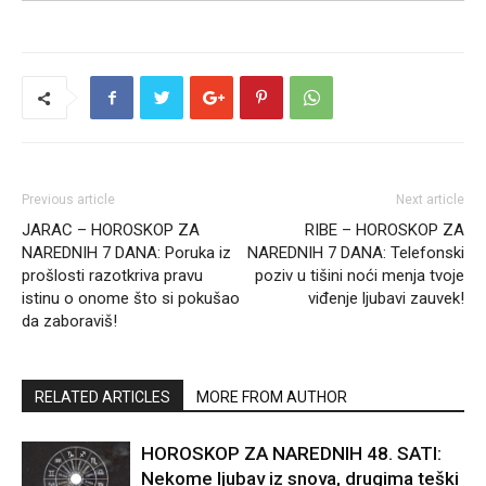
Previous article
Next article
JARAC – HOROSKOP ZA
RIBE – HOROSKOP ZA
NAREDNIH 7 DANA: Poruka iz
NAREDNIH 7 DANA: Telefonski
prošlosti razotkriva pravu
poziv u tišini noći menja tvoje
istinu o onome što si pokušao
viđenje ljubavi zauvek!
da zaboraviš!
RELATED ARTICLES
MORE FROM AUTHOR
HOROSKOP ZA NAREDNIH 48. SATI:
Nekome ljubav iz snova, drugima teški