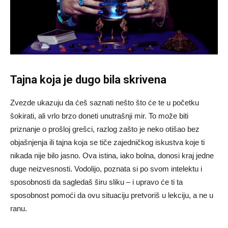
Tajna koja je dugo bila skrivena
Zvezde ukazuju da ćeš saznati nešto što će te u početku
šokirati, ali vrlo brzo doneti unutrašnji mir. To može biti
priznanje o prošloj grešci, razlog zašto je neko otišao bez
objašnjenja ili tajna koja se tiče zajedničkog iskustva koje ti
nikada nije bilo jasno. Ova istina, iako bolna, donosi kraj jedne
duge neizvesnosti. Vodolijo, poznata si po svom intelektu i
sposobnosti da sagledaš širu sliku – i upravo će ti ta
sposobnost pomoći da ovu situaciju pretvoriš u lekciju, a ne u
ranu.