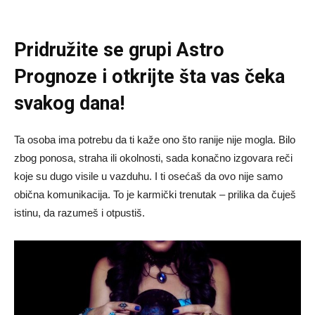
Pridružite se grupi
Astro
Prognoze
i otkrijte šta vas čeka
svakog dana!
Ta osoba ima potrebu da ti kaže ono što ranije nije mogla. Bilo
zbog ponosa, straha ili okolnosti, sada konačno izgovara reči
koje su dugo visile u vazduhu. I ti osećaš da ovo nije samo
obična komunikacija. To je karmički trenutak – prilika da čuješ
istinu, da razumeš i otpustiš.