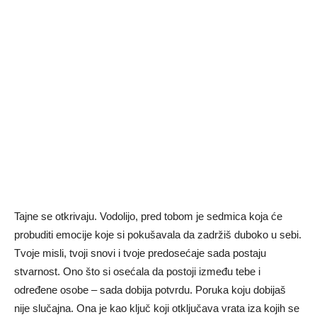
Tajne se otkrivaju. Vodolijo, pred tobom je sedmica koja će
probuditi emocije koje si pokušavala da zadržiš duboko u sebi.
Tvoje misli, tvoji snovi i tvoje predosećaje sada postaju
stvarnost. Ono što si osećala da postoji između tebe i
određene osobe – sada dobija potvrdu. Poruka koju dobijaš
nije slučajna. Ona je kao ključ koji otključava vrata iza kojih se