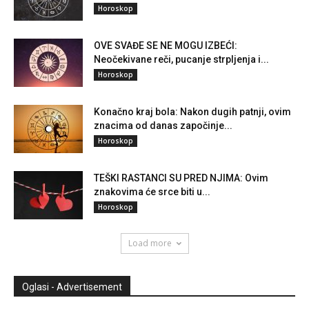
Horoskop
OVE SVAĐE SE NE MOGU IZBEĆI:
Neočekivane reči, pucanje strpljenja i...
Horoskop
Konačno kraj bola: Nakon dugih patnji, ovim
znacima od danas započinje...
Horoskop
TEŠKI RASTANCI SU PRED NJIMA: Ovim
znakovima će srce biti u...
Horoskop
Load more
Oglasi - Advertisement