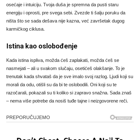
osećaje i intuiciju. Tvoja duša je spremna da pusti staru
energiju i oprosti, pre svega sebi. Zvezde ti šalju poruku da
ništa što se sada dešava nije kazna, već završetak dugog
karmičkog ciklusa.
Istina kao oslobođenje
Kada istina ispliva, možda ćeš zaplakati, možda ćeš se
nasmejati – ali u svakom slučaju, osetićeš olakšanje. To je
trenutak kada shvataš da je sve imalo svoj razlog. Ljudi koji su
morali da odu, otišli su da bi te oslobodili. Oni koji su te
razočarali, pokazali su ti koliko si zapravo snažna. Sada znaš
– nema više potrebe da nosiš tuđe tajne i neizgovorene reči.