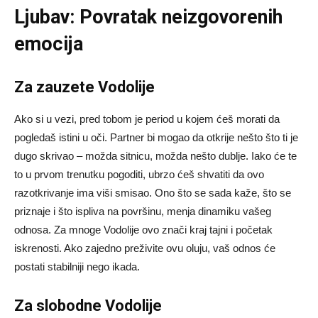
Ljubav: Povratak neizgovorenih
emocija
Za zauzete Vodolije
Ako si u vezi, pred tobom je period u kojem ćeš morati da
pogledaš istini u oči. Partner bi mogao da otkrije nešto što ti je
dugo skrivao – možda sitnicu, možda nešto dublje. Iako će te
to u prvom trenutku pogoditi, ubrzo ćeš shvatiti da ovo
razotkrivanje ima viši smisao. Ono što se sada kaže, što se
priznaje i što ispliva na površinu, menja dinamiku vašeg
odnosa. Za mnoge Vodolije ovo znači kraj tajni i početak
iskrenosti. Ako zajedno preživite ovu oluju, vaš odnos će
postati stabilniji nego ikada.
Za slobodne Vodolije