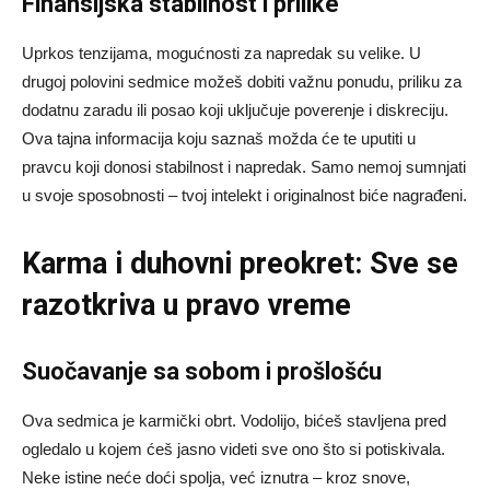
Finansijska stabilnost i prilike
Uprkos tenzijama, mogućnosti za napredak su velike. U
drugoj polovini sedmice možeš dobiti važnu ponudu, priliku za
dodatnu zaradu ili posao koji uključuje poverenje i diskreciju.
Ova tajna informacija koju saznaš možda će te uputiti u
pravcu koji donosi stabilnost i napredak. Samo nemoj sumnjati
u svoje sposobnosti – tvoj intelekt i originalnost biće nagrađeni.
Karma i duhovni preokret: Sve se
razotkriva u pravo vreme
Suočavanje sa sobom i prošlošću
Ova sedmica je karmički obrt. Vodolijo, bićeš stavljena pred
ogledalo u kojem ćeš jasno videti sve ono što si potiskivala.
Neke istine neće doći spolja, već iznutra – kroz snove,