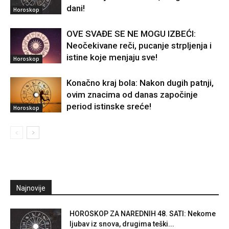
dani!
Horoskop
OVE SVAĐE SE NE MOGU IZBEĆI:
Neočekivane reči, pucanje strpljenja i
istine koje menjaju sve!
Horoskop
Konačno kraj bola: Nakon dugih patnji,
ovim znacima od danas započinje
period istinske sreće!
Horoskop
Najnovije
HOROSKOP ZA NAREDNIH 48. SATI: Nekome
ljubav iz snova, drugima teški...