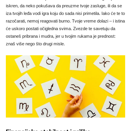
iskren, da neko pokušava da preuzme tvoje zasluge, ili da se
iza tvojih leđa vodi igra koju do sada nisi primetila. Iako će te to
razočarati, nemoj reagovati burno. Tvoje vreme dolazi – i istina
će uskoro postati očigledna svima. Zvezde te savetuju da
ostaneš pribrana i mudra, jer u tvojim rukama je prednost:
znaš više nego što drugi misle.