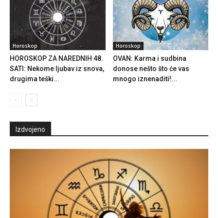
Horoskop
Horoskop
HOROSKOP ZA NAREDNIH 48.
OVAN: Karma i sudbina
SATI: Nekome ljubav iz snova,
donose nešto što će vas
drugima teški...
mnogo iznenaditi!...
Izdvojeno