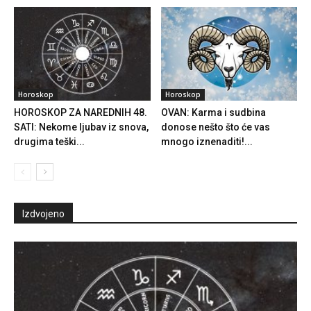
Horoskop
Horoskop
HOROSKOP ZA NAREDNIH 48.
OVAN: Karma i sudbina
SATI: Nekome ljubav iz snova,
donose nešto što će vas
drugima teški...
mnogo iznenaditi!...
Izdvojeno