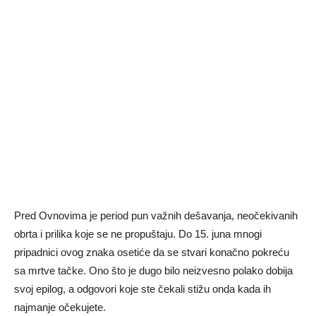
Pred Ovnovima je period pun važnih dešavanja, neočekivanih
obrta i prilika koje se ne propuštaju. Do 15. juna mnogi
pripadnici ovog znaka osetiće da se stvari konačno pokreću
sa mrtve tačke. Ono što je dugo bilo neizvesno polako dobija
svoj epilog, a odgovori koje ste čekali stižu onda kada ih
najmanje očekujete.