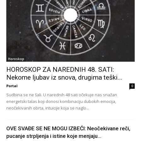
Horoskop
HOROSKOP ZA NAREDNIH 48. SATI:
Nekome ljubav iz snova, drugima teški...
Portal
0
Sudbina se ne šali. U narednih 48 sati očekuje nas snažan
energetski talas koji donosi kombinaciju dubokih emocija,
neočekivanih obrta, intuicije koja se naglo...
OVE SVAĐE SE NE MOGU IZBEĆI: Neočekivane reči,
pucanje strpljenja i istine koje menjaju...