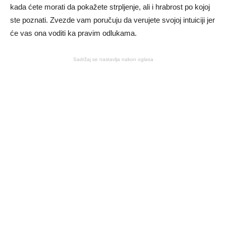
kada ćete morati da pokažete strpljenje, ali i hrabrost po kojoj
ste poznati. Zvezde vam poručuju da verujete svojoj intuiciji jer
će vas ona voditi ka pravim odlukama.
Sadržaj se nastavlja nakon oglasa