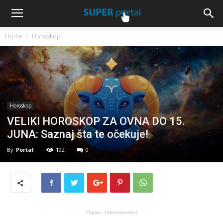
Home
Horoskop
Horoskop
VELIKI HOROSKOP ZA OVNA DO 15.
JUNA: Saznaj šta te očekuje!
By
Portal
192
0
Oglasi - Advertisement