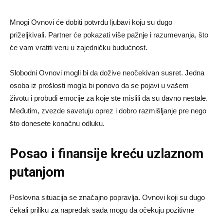
Mnogi Ovnovi će dobiti potvrdu ljubavi koju su dugo
priželjkivali. Partner će pokazati više pažnje i razumevanja, što
će vam vratiti veru u zajedničku budućnost.
Slobodni Ovnovi mogli bi da dožive neočekivan susret. Jedna
osoba iz prošlosti mogla bi ponovo da se pojavi u vašem
životu i probudi emocije za koje ste mislili da su davno nestale.
Međutim, zvezde savetuju oprez i dobro razmišljanje pre nego
što donesete konačnu odluku.
Posao i finansije kreću uzlaznom
putanjom
Poslovna situacija se značajno popravlja. Ovnovi koji su dugo
čekali priliku za napredak sada mogu da očekuju pozitivne