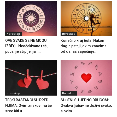
Horoskop
Horoskop
OVE SVAĐE SE NE MOGU
Konačno kraj bola: Nakon
IZBEĆI: Neočekivane reči,
dugih patnji, ovim znacima
pucanje strpljenja i...
od danas započinje...
Horoskop
Horoskop
TEŠKI RASTANCI SU PRED
SUĐENI SU JEDNO DRUGOM:
NJIMA: Ovim znakovima će
Ovakvu ljubav ne doživi svako,
srce biti u...
a ovim...