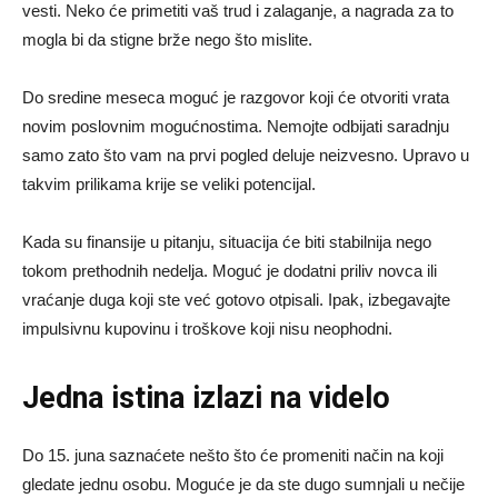
vesti. Neko će primetiti vaš trud i zalaganje, a nagrada za to
mogla bi da stigne brže nego što mislite.
Do sredine meseca moguć je razgovor koji će otvoriti vrata
novim poslovnim mogućnostima. Nemojte odbijati saradnju
samo zato što vam na prvi pogled deluje neizvesno. Upravo u
takvim prilikama krije se veliki potencijal.
Kada su finansije u pitanju, situacija će biti stabilnija nego
tokom prethodnih nedelja. Moguć je dodatni priliv novca ili
vraćanje duga koji ste već gotovo otpisali. Ipak, izbegavajte
impulsivnu kupovinu i troškove koji nisu neophodni.
Jedna istina izlazi na videlo
Do 15. juna saznaćete nešto što će promeniti način na koji
gledate jednu osobu. Moguće je da ste dugo sumnjali u nečije