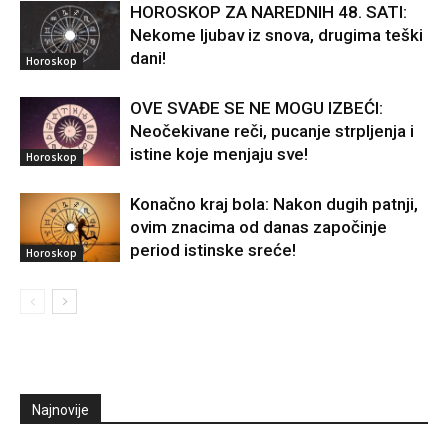
HOROSKOP ZA NAREDNIH 48. SATI:
Nekome ljubav iz snova, drugima teški
dani!
Horoskop
OVE SVAĐE SE NE MOGU IZBEĆI:
Neočekivane reči, pucanje strpljenja i
istine koje menjaju sve!
Horoskop
Konačno kraj bola: Nakon dugih patnji,
ovim znacima od danas započinje
period istinske sreće!
Horoskop
Najnovije