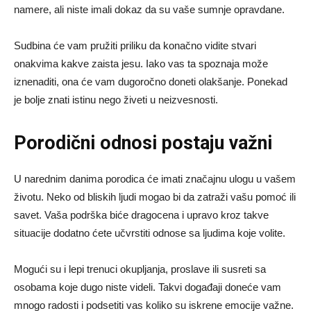
namere, ali niste imali dokaz da su vaše sumnje opravdane.
Sudbina će vam pružiti priliku da konačno vidite stvari
onakvima kakve zaista jesu. Iako vas ta spoznaja može
iznenaditi, ona će vam dugoročno doneti olakšanje. Ponekad
je bolje znati istinu nego živeti u neizvesnosti.
Porodični odnosi postaju važni
U narednim danima porodica će imati značajnu ulogu u vašem
životu. Neko od bliskih ljudi mogao bi da zatraži vašu pomoć ili
savet. Vaša podrška biće dragocena i upravo kroz takve
situacije dodatno ćete učvrstiti odnose sa ljudima koje volite.
Mogući su i lepi trenuci okupljanja, proslave ili susreti sa
osobama koje dugo niste videli. Takvi događaji doneće vam
mnogo radosti i podsetiti vas koliko su iskrene emocije važne.