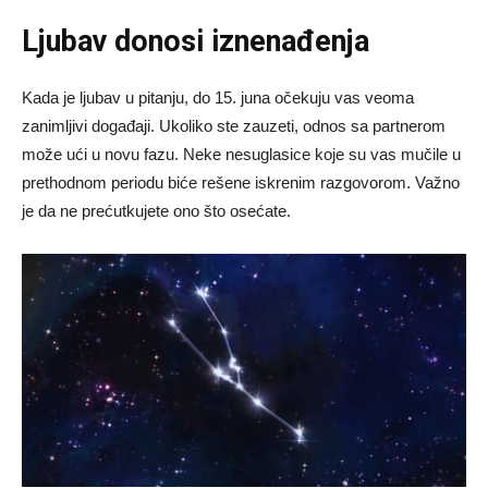
Ljubav donosi iznenađenja
Kada je ljubav u pitanju, do 15. juna očekuju vas veoma
zanimljivi događaji. Ukoliko ste zauzeti, odnos sa partnerom
može ući u novu fazu. Neke nesuglasice koje su vas mučile u
prethodnom periodu biće rešene iskrenim razgovorom. Važno
je da ne prećutkujete ono što osećate.