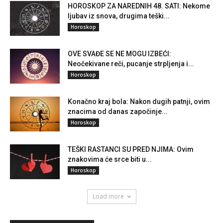
HOROSKOP ZA NAREDNIH 48. SATI: Nekome
ljubav iz snova, drugima teški...
Horoskop
OVE SVAĐE SE NE MOGU IZBEĆI:
Neočekivane reči, pucanje strpljenja i...
Horoskop
Konačno kraj bola: Nakon dugih patnji, ovim
znacima od danas započinje...
Horoskop
TEŠKI RASTANCI SU PRED NJIMA: Ovim
znakovima će srce biti u...
Horoskop
Load more