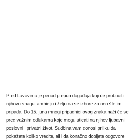
Pred Lavovima je period prepun događaja koji će probuditi
njihovu snagu, ambiciju i želju da se izbore za ono što im
pripada. Do 15. juna mnogi pripadnici ovog znaka naći će se
pred važnim odlukama koje mogu uticati na njihov ljubavni,
poslovni i privatni život. Sudbina vam donosi priliku da
pokažete koliko vredite, ali i da konačno dobijete odgovore