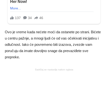
Ovo je vreme kada nećete moći da ostanete po strani. Bićete
u centru pažnje, a mnogi ljudi će od vas očekivati inicijativu i
odlučnost. Iako će povremeno biti izazova, zvezde vam
poručuju da imate dovoljno snage da prevaziđete sve
prepreke.
Sadržaj se nastavlja nakon oglasa