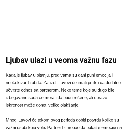
Ljubav ulazi u veoma važnu fazu
Kada je ljubav u pitanju, pred vama su dani puni emocija i
neočekivanih obrta. Zauzeti Lavovi će imati priliku da dodatno
učvrste odnos sa partnerom. Neke teme koje su dugo bile
izbegavane sada će morati da budu rešene, ali upravo
iskrenost može doneti veliko olakšanje.
Mnogi Lavovi će tokom ovog perioda dobiti potvrdu koliko su
važni osobi koju vole. Partner bi mogao da pokaže emocije na