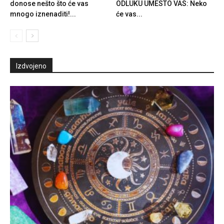
donose nešto što će vas
ODLUKU UMESTO VAS: Neko
mnogo iznenaditi!...
će vas...
Izdvojeno