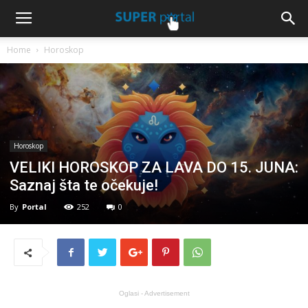
Home
Horoskop
Horoskop
VELIKI HOROSKOP ZA LAVA DO 15. JUNA:
Saznaj šta te očekuje!
By
Portal
252
0
Oglasi - Advertisement