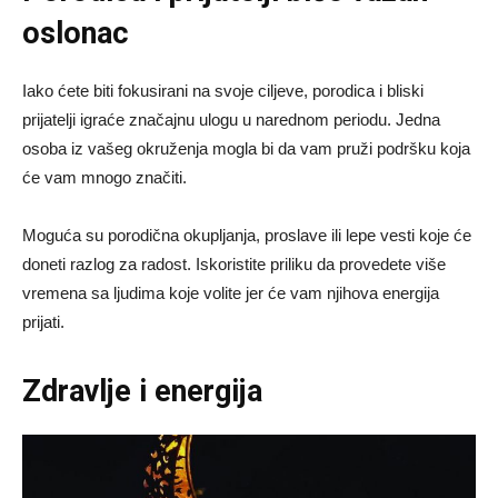
oslonac
Iako ćete biti fokusirani na svoje ciljeve, porodica i bliski
prijatelji igraće značajnu ulogu u narednom periodu. Jedna
osoba iz vašeg okruženja mogla bi da vam pruži podršku koja
će vam mnogo značiti.
Moguća su porodična okupljanja, proslave ili lepe vesti koje će
doneti razlog za radost. Iskoristite priliku da provedete više
vremena sa ljudima koje volite jer će vam njihova energija
prijati.
Zdravlje i energija