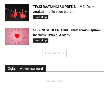
TEŠKI RASTANCI SU PRED NJIMA: Ovim
znakovima će srce biti u...
Horoskop
SUĐENI SU JEDNO DRUGOM: Ovakvu ljubav
ne doživi svako, a ovim...
Horoskop
Load more
Oglasi - Advertisement
- Advertisement -