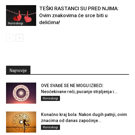
TEŠKI RASTANCI SU PRED NJIMA:
Ovim znakovima će srce biti u
delićima!
Horoskop
Najnovije
OVE SVAĐE SE NE MOGU IZBEĆI:
Neočekivane reči, pucanje strpljenja i...
Horoskop
Konačno kraj bola: Nakon dugih patnji, ovim
znacima od danas započinje...
Horoskop