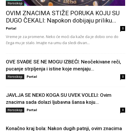
Horoskop
OVIM ZNACIMA STIŽE PORUKA KOJU SU
DUGO ČEKALI: Napokon dobijaju priliku...
Portal
0
Vreme je za promene. Neko će moći da kaže da je dobio ono do
čega mu je stalo. Imajte na umu da sledi divan...
OVE SVAĐE SE NE MOGU IZBEĆI: Neočekivane reči,
pucanje strpljenja i istine koje menjaju...
Portal
Horoskop
0
JAVLJA SE NEKO KOGA SU UVEK VOLELI: Ovim
znacima sada dolazi ljubavna šansa koju...
Portal
Horoskop
0
Konačno kraj bola: Nakon dugih patnji, ovim znacima