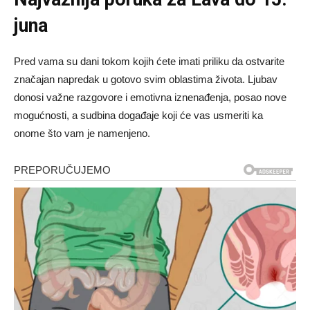
juna
Pred vama su dani tokom kojih ćete imati priliku da ostvarite
značajan napredak u gotovo svim oblastima života. Ljubav
donosi važne razgovore i emotivna iznenađenja, posao nove
mogućnosti, a sudbina događaje koji će vas usmeriti ka
onome što vam je namenjeno.