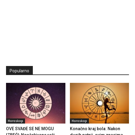
Popularno
Horoskop
Horoskop
OVE SVAĐE SE NE MOGU
Konačno kraj bola: Nakon