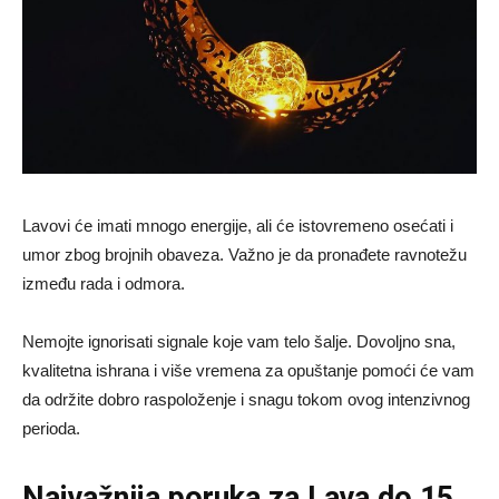
Lavovi će imati mnogo energije, ali će istovremeno osećati i
umor zbog brojnih obaveza. Važno je da pronađete ravnotežu
između rada i odmora.
Nemojte ignorisati signale koje vam telo šalje. Dovoljno sna,
kvalitetna ishrana i više vremena za opuštanje pomoći će vam
da održite dobro raspoloženje i snagu tokom ovog intenzivnog
perioda.
Najvažnija poruka za Lava do 15.