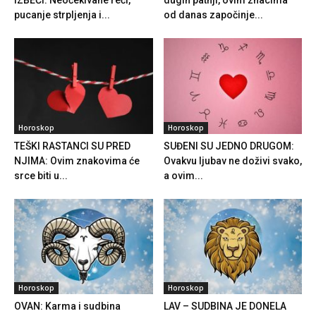
IZBEĆI: Neočekivane reči,
dugih patnji, ovim znacima
pucanje strpljenja i...
od danas započinje...
Horoskop
Horoskop
TEŠKI RASTANCI SU PRED
SUĐENI SU JEDNO DRUGOM:
NJIMA: Ovim znakovima će
Ovakvu ljubav ne doživi svako,
srce biti u...
a ovim...
Horoskop
Horoskop
OVAN: Karma i sudbina
LAV – SUDBINA JE DONELA