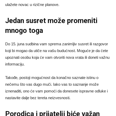
ulažete novac u rizične planove.
Jedan susret može promeniti
mnogo toga
Do 15. juna sudbina vam sprema zanimljiv susret ili razgovor
koji bi mogao da utiče na vašu budućnost. Moguće je da ćete
upoznati osobu koja će vam otvoriti nova vrata ili doneti važnu
informaciju.
Takođe, postoji mogućnost da konačno saznate istinu o
nečemu što vas dugo muči. Iako vas to saznanje može
iznenaditi, ono će vam pomoći da donesete ispravne odluke i
nastavite dalje bez tereta neizvesnosti.
Porodica i prijatelji biće važan