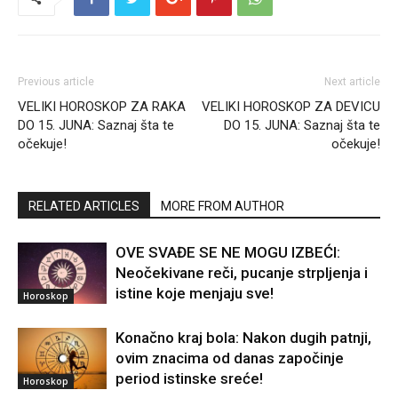
Previous article
Next article
VELIKI HOROSKOP ZA RAKA
VELIKI HOROSKOP ZA DEVICU
DO 15. JUNA: Saznaj šta te
DO 15. JUNA: Saznaj šta te
očekuje!
očekuje!
RELATED ARTICLES
MORE FROM AUTHOR
OVE SVAĐE SE NE MOGU IZBEĆI:
Neočekivane reči, pucanje strpljenja i
istine koje menjaju sve!
Horoskop
Konačno kraj bola: Nakon dugih patnji,
ovim znacima od danas započinje
period istinske sreće!
Horoskop