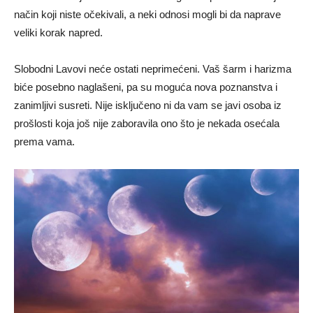
način koji niste očekivali, a neki odnosi mogli bi da naprave
veliki korak napred.
Slobodni Lavovi neće ostati neprimećeni. Vaš šarm i harizma
biće posebno naglašeni, pa su moguća nova poznanstva i
zanimljivi susreti. Nije isključeno ni da vam se javi osoba iz
prošlosti koja još nije zaboravila ono što je nekada osećala
prema vama.