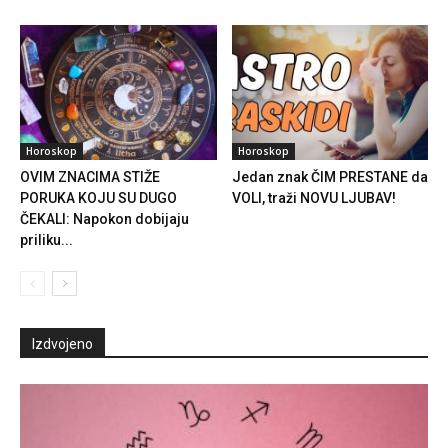
Horoskop
Horoskop
OVIM ZNACIMA STIŽE
Jedan znak ČIM PRESTANE da
PORUKA KOJU SU DUGO
VOLI, traži NOVU LJUBAV!
ČEKALI: Napokon dobijaju
priliku...
Izdvojeno