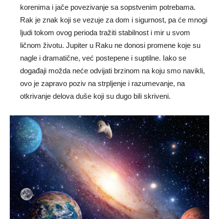
korenima i jače povezivanje sa sopstvenim potrebama.
Rak je znak koji se vezuje za dom i sigurnost, pa će mnogi
ljudi tokom ovog perioda tražiti stabilnost i mir u svom
ličnom životu. Jupiter u Raku ne donosi promene koje su
nagle i dramatične, već postepene i suptilne. Iako se
događaji možda neće odvijati brzinom na koju smo navikli,
ovo je zapravo poziv na strpljenje i razumevanje, na
otkrivanje delova duše koji su dugo bili skriveni.