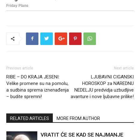
Previous article
Next article
RIBE – DO KRAJA JESENI:
LJUBAVNI CIGANSKI
Velike promene su na pomolu,
HOROSKOP za NAREDNU
a sudbina sprema iznenađenja
NEDELJU predvidja uzbudljive
– budite spremni!
avanture i nove ljubavne prilike!
RELATED ARTICLES
MORE FROM AUTHOR
VRATIT ĆE SE KAD SE NAJMANJE