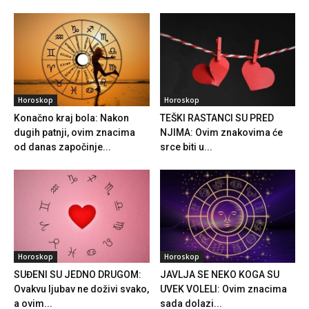
Horoskop
Horoskop
Konačno kraj bola: Nakon
TEŠKI RASTANCI SU PRED
dugih patnji, ovim znacima
NJIMA: Ovim znakovima će
od danas započinje...
srce biti u...
Horoskop
Horoskop
SUĐENI SU JEDNO DRUGOM:
JAVLJA SE NEKO KOGA SU
Ovakvu ljubav ne doživi svako,
UVEK VOLELI: Ovim znacima
a ovim...
sada dolazi...