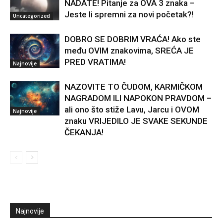
NADATE! Pitanje za OVA 3 znaka –
Jeste li spremni za novi početak?!
Uncategorized
DOBRO SE DOBRIM VRAĆA! Ako ste
među OVIM znakovima, SREĆA JE
PRED VRATIMA!
Najnovije
NAZOVITE TO ČUDOM, KARMIČKOM
NAGRADOM ILI NAPOKON PRAVDOM –
ali ono što stiže Lavu, Jarcu i OVOM
Najnovije
znaku VRIJEDILO JE SVAKE SEKUNDE
ČEKANJA!
Najnovije