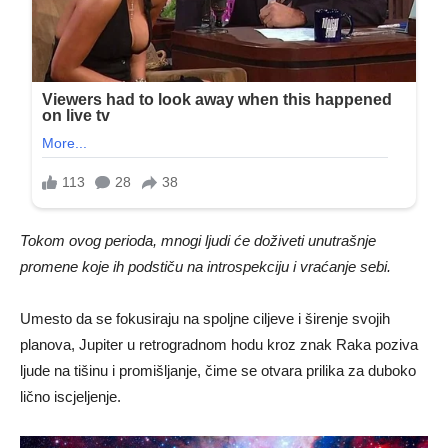
Tokom ovog perioda, mnogi ljudi će doživeti unutrašnje
promene koje ih podstiču na introspekciju i vraćanje sebi.
Umesto da se fokusiraju na spoljne ciljeve i širenje svojih
planova, Jupiter u retrogradnom hodu kroz znak Raka poziva
ljude na tišinu i promišljanje, čime se otvara prilika za duboko
lično iscjeljenje.