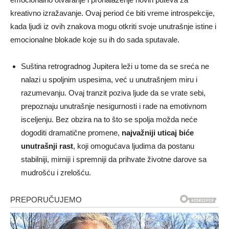
kreativno izražavanje. Ovaj period će biti vreme introspekcije,
kada ljudi iz ovih znakova mogu otkriti svoje unutrašnje istine i
emocionalne blokade koje su ih do sada sputavale.
Suština retrogradnog Jupitera leži u tome da se sreća ne
nalazi u spoljnim uspesima, već u unutrašnjem miru i
razumevanju. Ovaj tranzit poziva ljude da se vrate sebi,
prepoznaju unutrašnje nesigurnosti i rade na emotivnom
isceljenju. Bez obzira na to što se spolja možda neće
dogoditi dramatične promene,
najvažniji uticaj biće
unutrašnji rast
, koji omogućava ljudima da postanu
stabilniji, mirniji i spremniji da prihvate životne darove sa
mudrošću i zrelošću.