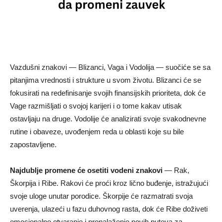
Vazdušni znakovi — Blizanci, Vaga i Vodolija — suočiće se sa
pitanjima vrednosti i strukture u svom životu. Blizanci će se
fokusirati na redefinisanje svojih finansijskih prioriteta, dok će
Vage razmišljati o svojoj karijeri i o tome kakav utisak
ostavljaju na druge. Vodolije će analizirati svoje svakodnevne
rutine i obaveze, uvođenjem reda u oblasti koje su bile
zapostavljene.
Najdublje promene će osetiti vodeni znakovi
— Rak,
Škorpija i Ribe. Rakovi će proći kroz lično buđenje, istražujući
svoje uloge unutar porodice. Škorpije će razmatrati svoja
uverenja, ulazeći u fazu duhovnog rasta, dok će Ribe doživeti
emocionalno otvaranje i pronalaženje novih puteva za