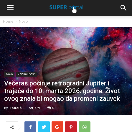
Home
Novo
Novo
Zanimljivosti
Večeras počinje retrogradni Jupiter i
trajaće do 10. marta 2026. godine: Život
ovog znala bi mogao da promeni zauvek
By
Sanela
469
0