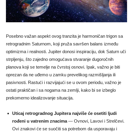
Posebno važan aspekt ovog tranzita je harmoničan trigon sa
retrogradnim Saturnom, koji pruža savršen balans između
optimizma i realnosti. Jupiter donosi inspiraciju, dok Saturn uči
strpljenju, što zajedno omogućava stvaranje dugoročnih
planova koji se temelje na čvrstoj osnovi. Ipak, važno je biti
oprezan da ne uđemo u zamku prevelikog razmišljanja ili
pasivnosti. Rastući i razvijajući se u ovom periodu, važno je
ostati praktičan i sa nogama na zemlji, kako bi se izbeglo
prekomerno idealizovanje situacija.
Uticaj retrogradnog Jupitera najviše će osetiti ljudi
rođeni u vatrenim znacima
— Ovnovi, Lavovi i Strelčevi.
Ovi znakovi će se suočiti sa potrebom da usporavaju i