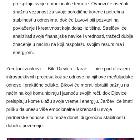
preispituju svoje emocionalne temelje. Ovnovi će osećati
snažnu vezanost za svoje porodične korene i potrebnu
stabilnost u odnosima, dok će Lavovi biti pozvani na
povlačenje i kreativnost koja dolazi iz tišine. Strelčevi će
analizirati svoje finansijske navike i vrednosti, tražeći dublje
značenje u načinu na koji raspolažu svojim resursima i
energijom.
Zemljani znakovi — Bik, Djevica i Jarac — biće pod uticajem
introspektivnih procesa koji se odnose na njihove međuljudske
odnose i praktične odluke. Bikovi će morati obratiti pažnju na
način na koji komuniciraju i jasnoću svojih reči, dok Djevice
preispituju kome ulažu svoje vreme i energiju. Jarčevi će imati
priliku da unesu više emocionalne iskrenosti u svoje
partnerske odnose, što može doneti dugoročnu stabilnost i
duboko poverenje.