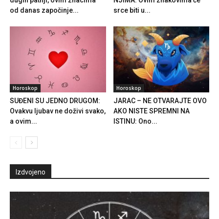
od danas započinje...
srce biti u...
Horoskop
Horoskop
SUĐENI SU JEDNO DRUGOM:
JARAC – NE OTVARAJTE OVO
Ovakvu ljubav ne doživi svako,
AKO NISTE SPREMNI NA
a ovim...
ISTINU: Ono...
Izdvojeno