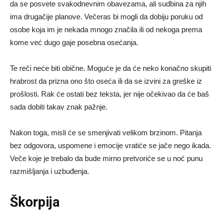
da se posvete svakodnevnim obavezama, ali sudbina za njih
ima drugačije planove. Večeras bi mogli da dobiju poruku od
osobe koja im je nekada mnogo značila ili od nekoga prema
kome već dugo gaje posebna osećanja.
Te reči neće biti obične. Moguće je da će neko konačno skupiti
hrabrost da prizna ono što oseća ili da se izvini za greške iz
prošlosti. Rak će ostati bez teksta, jer nije očekivao da će baš
sada dobiti takav znak pažnje.
Nakon toga, misli će se smenjivati velikom brzinom. Pitanja
bez odgovora, uspomene i emocije vratiće se jače nego ikada.
Veče koje je trebalo da bude mirno pretvoriće se u noć punu
razmišljanja i uzbuđenja.
Škorpija