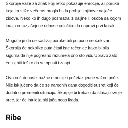
Škorpije važe za znak koji retko pokazuje emocije, ali poruka
koja im stiže večeras mogla bi da probije i njihove najjače
zidove. Neko ko ih dugo posmatra iz daljine ili osoba sa kojom
imaju nerazjašnjene odnose odlučiće da napravi prvi korak.
Moguće je da će sadržaj poruke biti potpuno neočekivan.
Škorpija će nekoliko puta čitati iste rečenice kako bi bila
sigurna da nije pogrešno razumela ono što vidi. Upravo zato
će joj biti teško da se opusti i zaspi.
Ova noć donosi snažne emocije i početak jedne važne priče.
Nije isključeno da će se narednih dana dogoditi susret koji će
dodatno promeniti situaciju. Škorpije bi trebalo da slušaju svoje
srce, jer će intuicija biti jača nego ikada.
Ribe