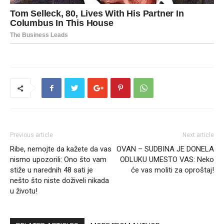
Previous article
Next article
Ribe, nemojte da kažete da vas
OVAN – SUDBINA JE DONELA
nismo upozorili: Ono što vam
ODLUKU UMESTO VAS: Neko
stiže u narednih 48 sati je
će vas moliti za oproštaj!
nešto što niste doživeli nikada
u životu!