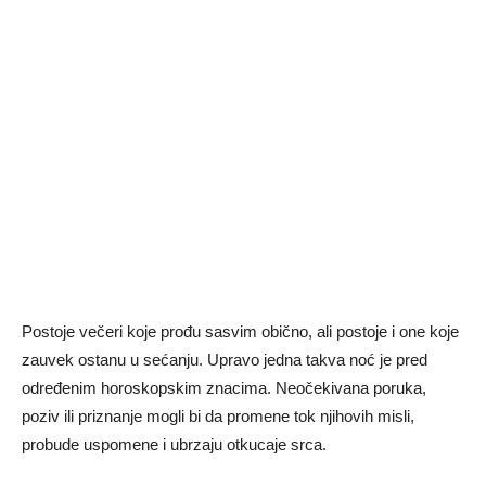
Postoje večeri koje prođu sasvim obično, ali postoje i one koje
zauvek ostanu u sećanju. Upravo jedna takva noć je pred
određenim horoskopskim znacima. Neočekivana poruka,
poziv ili priznanje mogli bi da promene tok njihovih misli,
probude uspomene i ubrzaju otkucaje srca.