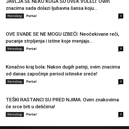
JAVLJA SE NEKO KOGA SU UVEK VOLELI: Ovim
znacima sada dolazi ljubavna šansa koju...
Portal
Horoskop
0
OVE SVAĐE SE NE MOGU IZBEĆI: Neočekivane reči,
pucanje strpljenja i istine koje menjaju...
Portal
Horoskop
0
Konačno kraj bola: Nakon dugih patnji, ovim znacima
od danas započinje period istinske sreće!
Portal
Horoskop
0
TEŠKI RASTANCI SU PRED NJIMA: Ovim znakovima
će srce biti u delićima!
Portal
Horoskop
0