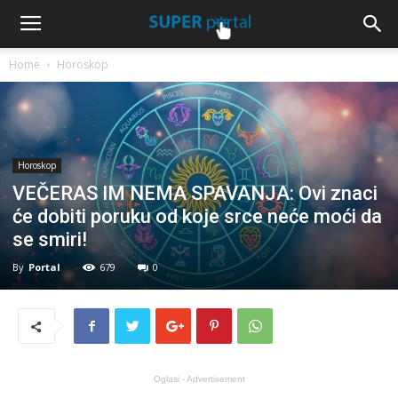
Home
Horoskop
Horoskop
VEČERAS IM NEMA SPAVANJA: Ovi znaci
će dobiti poruku od koje srce neće moći da
se smiri!
By
Portal
679
0
Oglasi - Advertisement