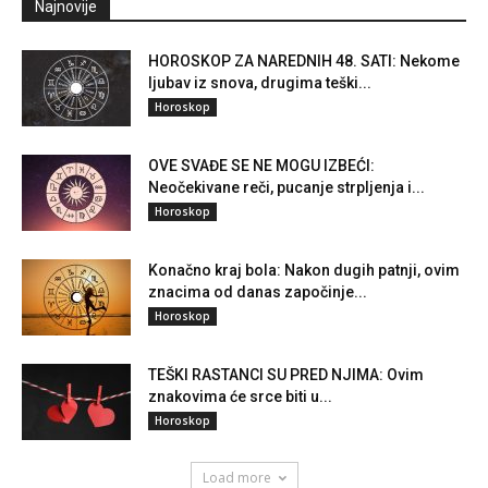
Najnovije
HOROSKOP ZA NAREDNIH 48. SATI: Nekome
ljubav iz snova, drugima teški...
Horoskop
OVE SVAĐE SE NE MOGU IZBEĆI:
Neočekivane reči, pucanje strpljenja i...
Horoskop
Konačno kraj bola: Nakon dugih patnji, ovim
znacima od danas započinje...
Horoskop
TEŠKI RASTANCI SU PRED NJIMA: Ovim
znakovima će srce biti u...
Horoskop
Load more