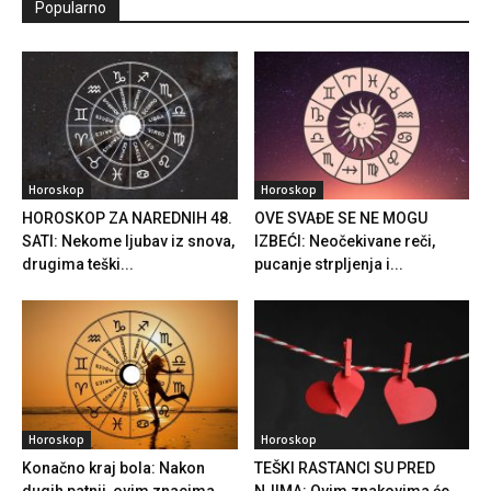
Popularno
Horoskop
Horoskop
HOROSKOP ZA NAREDNIH 48.
OVE SVAĐE SE NE MOGU
SATI: Nekome ljubav iz snova,
IZBEĆI: Neočekivane reči,
drugima teški...
pucanje strpljenja i...
Horoskop
Horoskop
Konačno kraj bola: Nakon
TEŠKI RASTANCI SU PRED
dugih patnji, ovim znacima
NJIMA: Ovim znakovima će