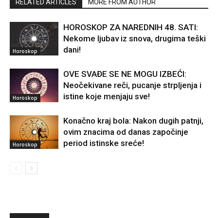
RELATED ARTICLES
MORE FROM AUTHOR
HOROSKOP ZA NAREDNIH 48. SATI:
Nekome ljubav iz snova, drugima teški
dani!
Horoskop
OVE SVAĐE SE NE MOGU IZBEĆI:
Neočekivane reči, pucanje strpljenja i
istine koje menjaju sve!
Horoskop
Konačno kraj bola: Nakon dugih patnji,
ovim znacima od danas započinje
period istinske sreće!
Horoskop