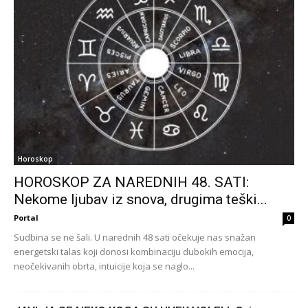
Horoskop
HOROSKOP ZA NAREDNIH 48. SATI:
Nekome ljubav iz snova, drugima teški...
Portal
0
Sudbina se ne šali. U narednih 48 sati očekuje nas snažan
energetski talas koji donosi kombinaciju dubokih emocija,
neočekivanih obrta, intuicije koja se naglo...