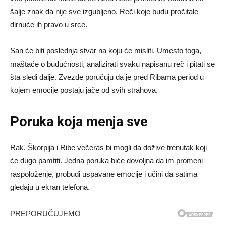
šalje znak da nije sve izgubljeno. Reči koje budu pročitale
dirnuće ih pravo u srce.
San će biti poslednja stvar na koju će misliti. Umesto toga,
maštaće o budućnosti, analizirati svaku napisanu reč i pitati se
šta sledi dalje. Zvezde poručuju da je pred Ribama period u
kojem emocije postaju jače od svih strahova.
Poruka koja menja sve
Rak, Škorpija i Ribe večeras bi mogli da dožive trenutak koji
će dugo pamtiti. Jedna poruka biće dovoljna da im promeni
raspoloženje, probudi uspavane emocije i učini da satima
gledaju u ekran telefona.