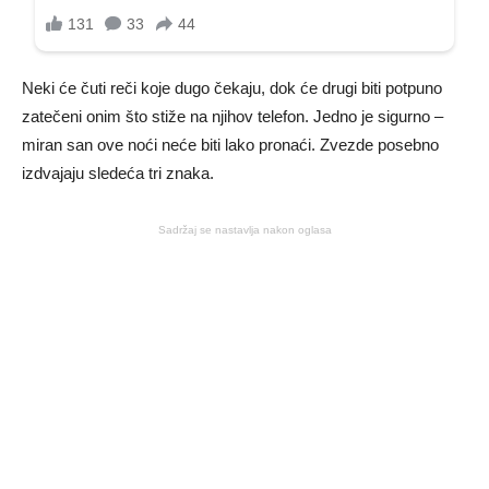
Neki će čuti reči koje dugo čekaju, dok će drugi biti potpuno
zatečeni onim što stiže na njihov telefon. Jedno je sigurno –
miran san ove noći neće biti lako pronaći. Zvezde posebno
izdvajaju sledeća tri znaka.
Sadržaj se nastavlja nakon oglasa