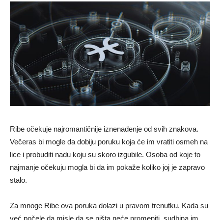
Ribe očekuje najromantičnije iznenađenje od svih znakova.
Večeras bi mogle da dobiju poruku koja će im vratiti osmeh na
lice i probuditi nadu koju su skoro izgubile. Osoba od koje to
najmanje očekuju mogla bi da im pokaže koliko joj je zapravo
stalo.
Za mnoge Ribe ova poruka dolazi u pravom trenutku. Kada su
već počele da misle da se ništa neće promeniti, sudbina im