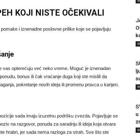
H
PEH KOJI NISTE OČEKIVALI
J
O
omake i iznenadne poslovne prilike koje se pojavljuju
ko
H
šanje
S
je vas opterećuju već neko vreme. Moguć je iznenadan
l
onudu, bonus ili čak vraćanje duga koji ste mislili da
s
aganja, pokretanje novih ideja ili promenu pravca u karijeri.
H
S
u
 pozicije sada imaju izuzetnu podršku zvezda. Pojavljuje se
z
oziv na razgovor, ponuda za saradnju ili ideja koja otvara
H
e hrabri, jer sada nema razloga za strah. Sve što ste