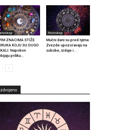
oroskop
Horoskop
VIM ZNACIMA STIŽE
Mučni dani su pred njima:
ORUKA KOJU SU DUGO
Zvezde upozoravaju na
KALI: Napokon
sukobe, izdaje i...
bijaju priliku...
Izdvojeno