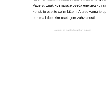
Vage su znak koji najjače oseća energetsku r
korist, to osetite celim bićem. A pred vama je 
obrtima i dubokim osećajem zahvalnosti.
Sadržaj se nastavlja nakon oglasa