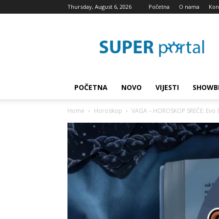
Thursday, August 6, 2026
Početna
O nama
Kon
Super
blog
POČETNA
NOVO
VIJESTI
SHOWB
Home
Horoskop
VAGA – HOROSKOP SREĆE: Evo š