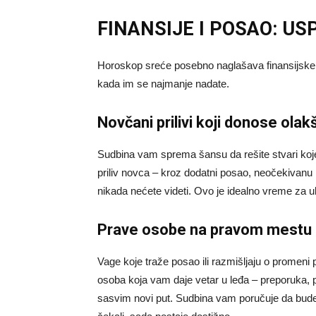
FINANSIJE I POSAO: US
Horoskop sreće posebno naglašava finansijske p
kada im se najmanje nadate.
Novčani prilivi koji donose olak
Sudbina vam sprema šansu da rešite stvari ko
priliv novca – kroz dodatni posao, neočekivanu p
nikada nećete videti. Ovo je idealno vreme za ul
Prave osobe na pravom mestu
Vage koje traže posao ili razmišljaju o promeni
osoba koja vam daje vetar u leđa – preporuka, p
sasvim novi put. Sudbina vam poručuje da budet