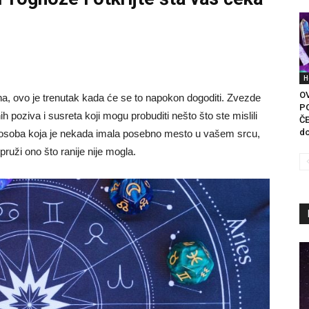
H
O
ina, ovo je trenutak kada će se to napokon dogoditi. Zvezde
P
poziva i susreta koji mogu probuditi nešto što ste mislili
ČE
do
e osoba koja je nekada imala posebno mesto u vašem srcu,
pruži ono što ranije nije mogla.