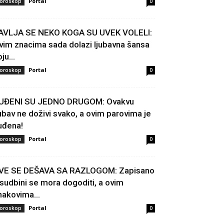
Portal
oroskop
0
AVLJA SE NEKO KOGA SU UVEK VOLELI:
vim znacima sada dolazi ljubavna šansa
ju...
Portal
oroskop
0
UĐENI SU JEDNO DRUGOM: Ovakvu
jubav ne doživi svako, a ovim parovima je
uđena!
Portal
oroskop
0
VE SE DEŠAVA SA RAZLOGOM: Zapisano
 sudbini se mora dogoditi, a ovim
nakovima...
Portal
oroskop
0