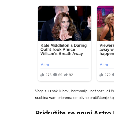
Vage su znak ljubavi, harmonije i nežnosti, ali 
sudbina vam priprema emotivno pročišćenje koj
Pridružite se grupi
Astro