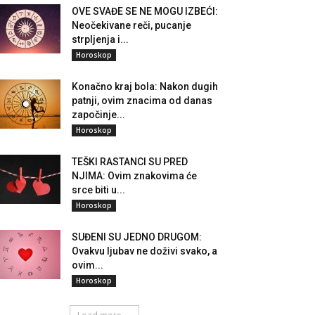
OVE SVAĐE SE NE MOGU IZBEĆI:
Neočekivane reči, pucanje
strpljenja i...
Horoskop
Konačno kraj bola: Nakon dugih
patnji, ovim znacima od danas
započinje...
Horoskop
TEŠKI RASTANCI SU PRED
NJIMA: Ovim znakovima će
srce biti u...
Horoskop
SUĐENI SU JEDNO DRUGOM:
Ovakvu ljubav ne doživi svako, a
ovim...
Horoskop