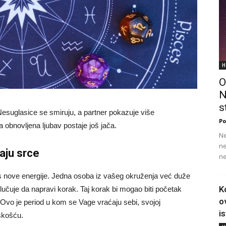
H
O
N
s
 Nesuglasice se smiruju, a partner pokazuje više
Po
obnovljena ljubav postaje još jača.
Ne
ne
aju srce
ne
las nove energije. Jedna osoba iz vašeg okruženja već duže
K
čuje da napravi korak. Taj korak bi mogao biti početak
o
Ovo je period u kom se Vage vraćaju sebi, svojoj
i
iskošću.