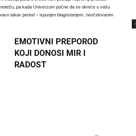
avnotežu, pa kada Univerzum počne da se okreće u vašu
upravo takav period – ispunjen blagostanjem, neočekivanim
EMOTIVNI PREPOROD
KOJI DONOSI MIR I
RADOST