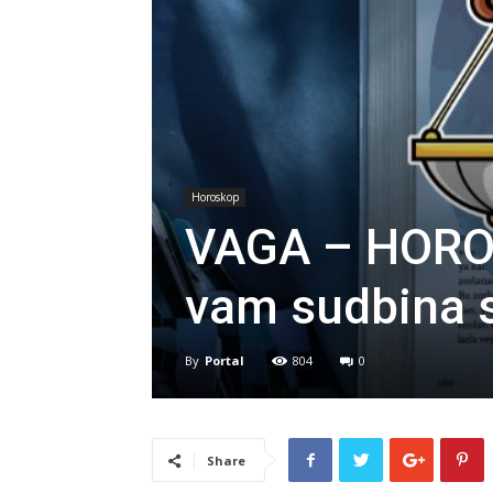
Horoskop
VAGA – HORO
vam sudbina 
By
Portal
804
0
Share