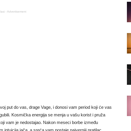
lasi - Advertisement
oj put do vas, drage Vage, i donosi vam period koji će vas
izgubili. Kosmička energija se menja u vašu korist i pruža
ad koji vam je nedostajao. Nakon meseci borbe između
 intuicija jača, a sreća vam postaje najverniji pratilac.