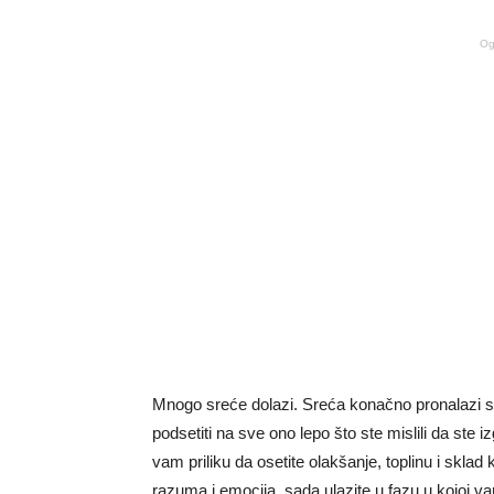
Og
Mnogo sreće dolazi. Sreća konačno pronalazi sv
podsetiti na sve ono lepo što ste mislili da ste 
vam priliku da osetite olakšanje, toplinu i skl
razuma i emocija, sada ulazite u fazu u kojoj vam