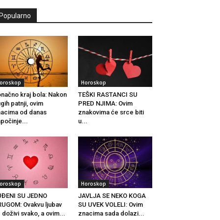
Popularno
oroskop
Horoskop
načno kraj bola: Nakon
TEŠKI RASTANCI SU
gih patnji, ovim
PRED NJIMA: Ovim
acima od danas
znakovima će srce biti
počinje...
u...
oroskop
Horoskop
UĐENI SU JEDNO
JAVLJA SE NEKO KOGA
UGOM: Ovakvu ljubav
SU UVEK VOLELI: Ovim
 doživi svako, a ovim...
znacima sada dolazi...