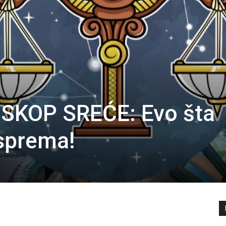
SKOP SREĆE: Evo šta
sprema!