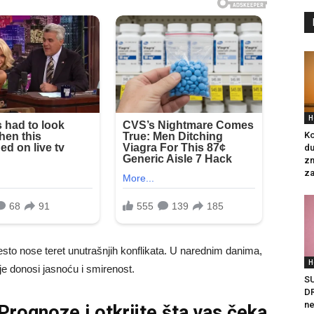
H
Ko
du
zn
za
često nose teret unutrašnjih konflikata. U narednim danima,
H
e donosi jasnoću i smirenost.
S
DR
ne
 Prognoze
i otkrijte šta vas čeka