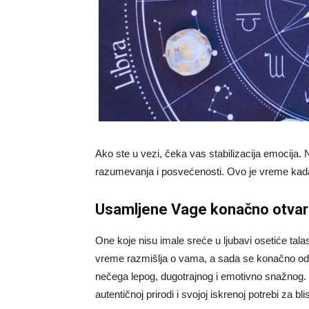
Ako ste u vezi, čeka vas stabilizacija emocija.
razumevanja i posvećenosti. Ovo je vreme kada 
Usamljene Vage konačno otvar
One koje nisu imale sreće u ljubavi osetiće ta
vreme razmišlja o vama, a sada se konačno odlu
nečega lepog, dugotrajnog i emotivno snažnog. 
autentičnoj prirodi i svojoj iskrenoj potrebi za bl