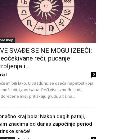
oroskop
VE SVAĐE SE NE MOGU IZBEĆI:
eočekivane reči, pucanje
trpljenja i...
rtal
0
će im biti lako. U vazduhu se oseća napetost koja
 može biti ignorisana. Reči vise između ljudi,
dorečene misli pritiskaju grudi, a tišina...
onačno kraj bola: Nakon dugih patnji,
vim znacima od danas započinje period
stinske sreće!