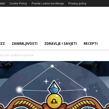
takt
Cookie Policy
Pravila i uslovi korištenja
Privacy policy
IZZ
ZANIMLJIVOSTI
ZDRAVLJE I SAVJETI
RECEPTI
ta vam sudbina sprema!