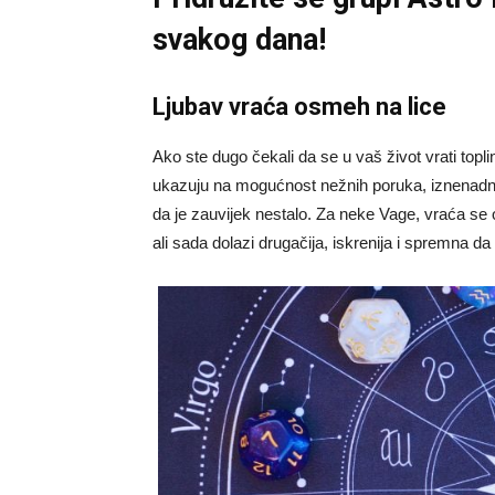
svakog dana!
Ljubav vraća osmeh na lice
Ako ste dugo čekali da se u vaš život vrati topl
ukazuju na mogućnost nežnih poruka, iznenadnih 
da je zauvijek nestalo. Za neke Vage, vraća s
ali sada dolazi drugačija, iskrenija i spremna da 