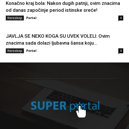
Konačno kraj bola: Nakon dugih patnji, ovim znacima
od danas započinje period istinske sreće!
Portal
Horoskop
0
JAVLJA SE NEKO KOGA SU UVEK VOLELI: Ovim
znacima sada dolazi ljubavna šansa koju...
Portal
Horoskop
0