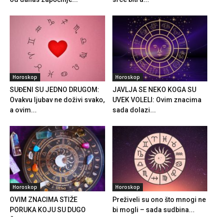
Horoskop
Horoskop
SUĐENI SU JEDNO DRUGOM:
JAVLJA SE NEKO KOGA SU
Ovakvu ljubav ne doživi svako,
UVEK VOLELI: Ovim znacima
a ovim...
sada dolazi...
Horoskop
Horoskop
OVIM ZNACIMA STIŽE
Preživeli su ono što mnogi ne
PORUKA KOJU SU DUGO
bi mogli – sada sudbina...