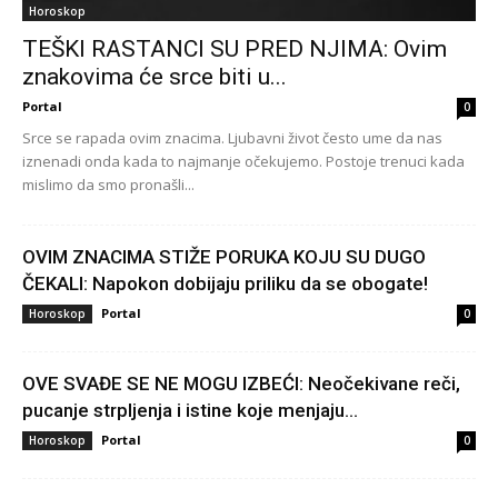
Horoskop
TEŠKI RASTANCI SU PRED NJIMA: Ovim
znakovima će srce biti u...
Portal
0
Srce se rapada ovim znacima. Ljubavni život često ume da nas
iznenadi onda kada to najmanje očekujemo. Postoje trenuci kada
mislimo da smo pronašli...
OVIM ZNACIMA STIŽE PORUKA KOJU SU DUGO
ČEKALI: Napokon dobijaju priliku da se obogate!
Portal
Horoskop
0
OVE SVAĐE SE NE MOGU IZBEĆI: Neočekivane reči,
pucanje strpljenja i istine koje menjaju...
Portal
Horoskop
0