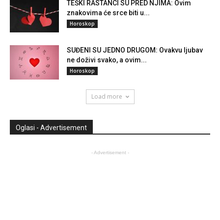
TEŠKI RASTANCI SU PRED NJIMA: Ovim
znakovima će srce biti u...
Horoskop
SUĐENI SU JEDNO DRUGOM: Ovakvu ljubav
ne doživi svako, a ovim...
Horoskop
Load more
Oglasi - Advertisement
- Advertisement -