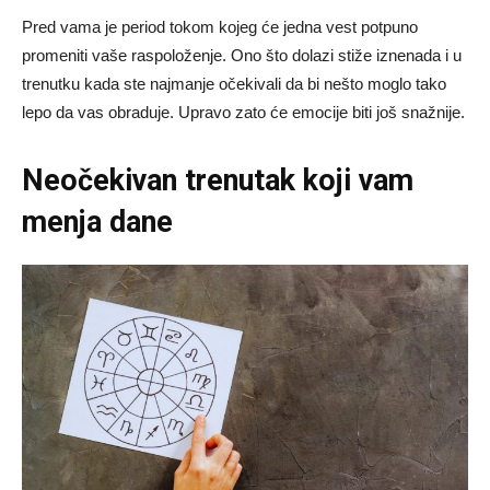
Pred vama je period tokom kojeg će jedna vest potpuno
promeniti vaše raspoloženje. Ono što dolazi stiže iznenada i u
trenutku kada ste najmanje očekivali da bi nešto moglo tako
lepo da vas obraduje. Upravo zato će emocije biti još snažnije.
Neočekivan trenutak koji vam
menja dane