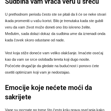
Sudbina vam vraća veru u sreću
U prethodnom periodu često ste se pitali da li će se neke stvari
ikada promeniti u vašu korist. Bilo je trenutaka kada ste gubili
veru da vam život može doneti ono što iskreno želite.
Međutim, sada dolazi dokaz da sudbina ume da iznenadi onda
kada čovek skoro odustane od nade.
Vest koja stiže doneće vam veliko olakšanje. Imaćete osećaj
kao da vam se srce oslobađa tereta koji dugo nosite.
Počećete drugačije da gledate na budućnost i ponovo ćete
osetiti optimizam koji vam je nedostajao.
Emocije koje nećete moći da
sakrijete
Vage su poznate po tome što često kriju prava osećanja kako