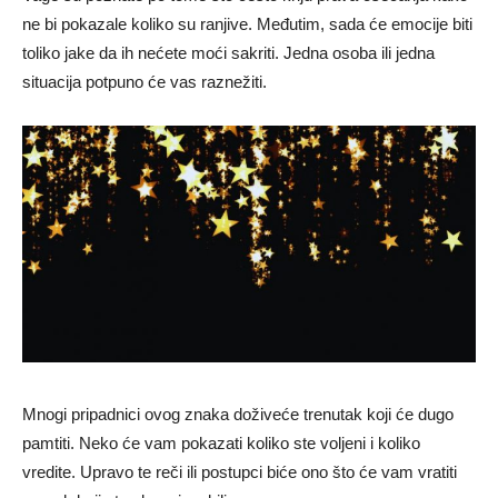
ne bi pokazale koliko su ranjive. Međutim, sada će emocije biti
toliko jake da ih nećete moći sakriti. Jedna osoba ili jedna
situacija potpuno će vas raznežiti.
Mnogi pripadnici ovog znaka doživeće trenutak koji će dugo
pamtiti. Neko će vam pokazati koliko ste voljeni i koliko
vredite. Upravo te reči ili postupci biće ono što će vam vratiti