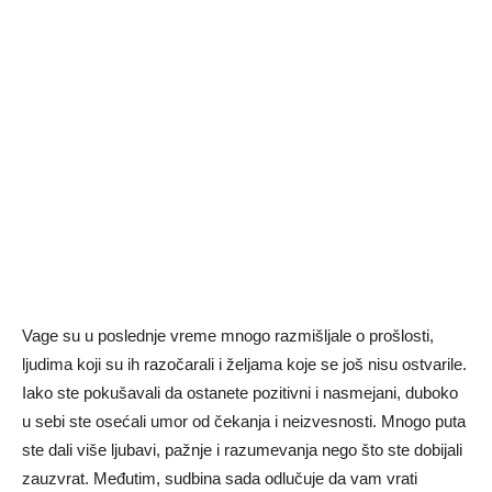
Vage su u poslednje vreme mnogo razmišljale o prošlosti,
ljudima koji su ih razočarali i željama koje se još nisu ostvarile.
Iako ste pokušavali da ostanete pozitivni i nasmejani, duboko
u sebi ste osećali umor od čekanja i neizvesnosti. Mnogo puta
ste dali više ljubavi, pažnje i razumevanja nego što ste dobijali
zauzvrat. Međutim, sudbina sada odlučuje da vam vrati