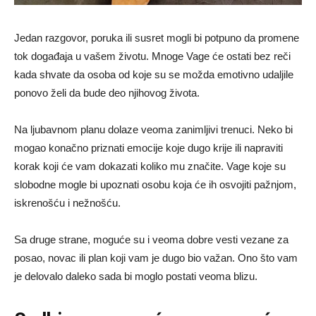
Jedan razgovor, poruka ili susret mogli bi potpuno da promene
tok događaja u vašem životu. Mnoge Vage će ostati bez reči
kada shvate da osoba od koje su se možda emotivno udaljile
ponovo želi da bude deo njihovog života.
Na ljubavnom planu dolaze veoma zanimljivi trenuci. Neko bi
mogao konačno priznati emocije koje dugo krije ili napraviti
korak koji će vam dokazati koliko mu značite. Vage koje su
slobodne mogle bi upoznati osobu koja će ih osvojiti pažnjom,
iskrenošću i nežnošću.
Sa druge strane, moguće su i veoma dobre vesti vezane za
posao, novac ili plan koji vam je dugo bio važan. Ono što vam
je delovalo daleko sada bi moglo postati veoma blizu.