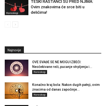
TEŠKI RASTANCI SU PRED NJIMA:
Ovim znakovima će srce biti u
delićima!
Horoskop
Najnovije
OVE SVAĐE SE NE MOGU IZBEĆI:
Neočekivane reči, pucanje strpljenja i...
Horoskop
Konačno kraj bola: Nakon dugih patnji, ovim
znacima od danas započinje...
Horoskop