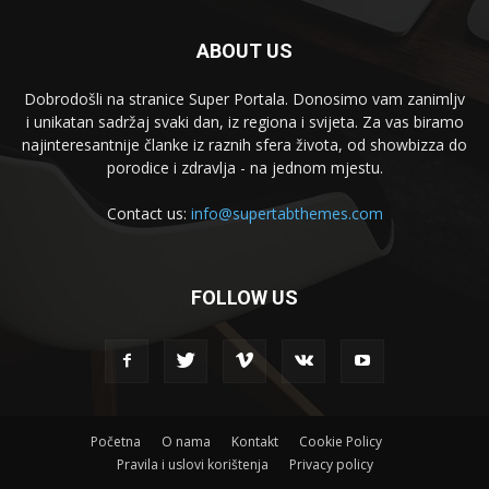
ABOUT US
Dobrodošli na stranice Super Portala. Donosimo vam zanimljv
i unikatan sadržaj svaki dan, iz regiona i svijeta. Za vas biramo
najinteresantnije članke iz raznih sfera života, od showbizza do
porodice i zdravlja - na jednom mjestu.
Contact us:
info@supertabthemes.com
FOLLOW US
Početna
O nama
Kontakt
Cookie Policy
Pravila i uslovi korištenja
Privacy policy