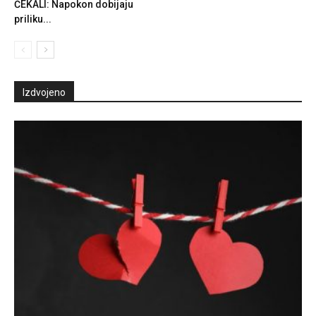
ČEKALI: Napokon dobijaju
priliku...
Izdvojeno