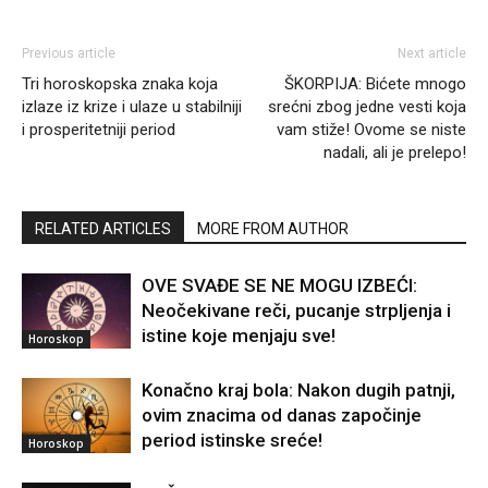
Previous article
Next article
Tri horoskopska znaka koja
ŠKORPIJA: Bićete mnogo
izlaze iz krize i ulaze u stabilniji
srećni zbog jedne vesti koja
i prosperitetniji period
vam stiže! Ovome se niste
nadali, ali je prelepo!
RELATED ARTICLES
MORE FROM AUTHOR
OVE SVAĐE SE NE MOGU IZBEĆI:
Neočekivane reči, pucanje strpljenja i
istine koje menjaju sve!
Horoskop
Konačno kraj bola: Nakon dugih patnji,
ovim znacima od danas započinje
period istinske sreće!
Horoskop