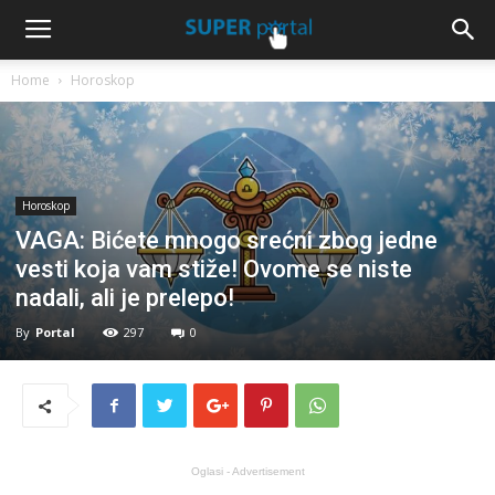
Home
Horoskop
Horoskop
VAGA: Bićete mnogo srećni zbog jedne
vesti koja vam stiže! Ovome se niste
nadali, ali je prelepo!
By
Portal
297
0
Oglasi - Advertisement