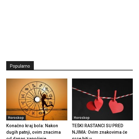
Popularno
Horoskop
Horoskop
Konačno kraj bola: Nakon
TEŠKI RASTANCI SU PRED
dugih patnji, ovim znacima
NJIMA: Ovim znakovima će
od danas započinje...
srce biti u...