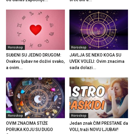
Horoskop
Horoskop
SUĐENI SU JEDNO DRUGOM:
JAVLJA SE NEKO KOGA SU
Ovakvu ljubav ne doživi svako,
UVEK VOLELI: Ovim znacima
a ovim...
sada dolazi...
Horoskop
Horoskop
OVIM ZNACIMA STIŽE
Jedan znak ČIM PRESTANE da
PORUKA KOJU SU DUGO
VOLI, traži NOVU LJUBAV!