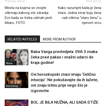
Previous article
Next article
Mesta na kojima se znojite
Kako razumjeti kada je žena
otkrivaju kakvog ste zdravlja:
stara: Jedna stvar koju žena
Evo kada se treba odmah javiti
radi otkriva “staru ženu” u
lekaru…FOTO
njenom srcu
RELATED ARTICLES
MORE FROM AUTHOR
Baba Vanga predvidjela: 0VA 3 znaka
čeka pravi pakao i snažni udarci do
kraja godine!
Novo
Ovi horoskopski znaci imaju ‘čeličnu
intuiciju’: Ne pokušavajte da ih lažete,
oni znaju istinu prije nego što je
Horoskop
izgovorite
BOL JE BILA NUŽNA, ALI SADA STIŽE