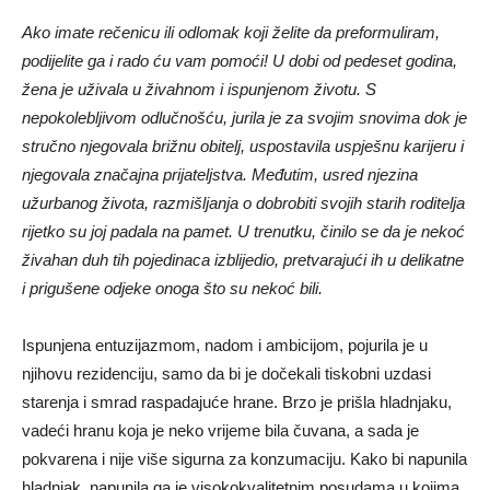
Ako imate rečenicu ili odlomak koji želite da preformuliram,
podijelite ga i rado ću vam pomoći! U dobi od pedeset godina,
žena je uživala u živahnom i ispunjenom životu. S
nepokolebljivom odlučnošću, jurila je za svojim snovima dok je
stručno njegovala brižnu obitelj, uspostavila uspješnu karijeru i
njegovala značajna prijateljstva. Međutim, usred njezina
užurbanog života, razmišljanja o dobrobiti svojih starih roditelja
rijetko su joj padala na pamet. U trenutku, činilo se da je nekoć
živahan duh tih pojedinaca izblijedio, pretvarajući ih u delikatne
i prigušene odjeke onoga što su nekoć bili.
Ispunjena entuzijazmom, nadom i ambicijom, pojurila je u
njihovu rezidenciju, samo da bi je dočekali tiskobni uzdasi
starenja i smrad raspadajuće hrane. Brzo je prišla hladnjaku,
vadeći hranu koja je neko vrijeme bila čuvana, a sada je
pokvarena i nije više sigurna za konzumaciju. Kako bi napunila
hladnjak, napunila ga je visokokvalitetnim posudama u kojima