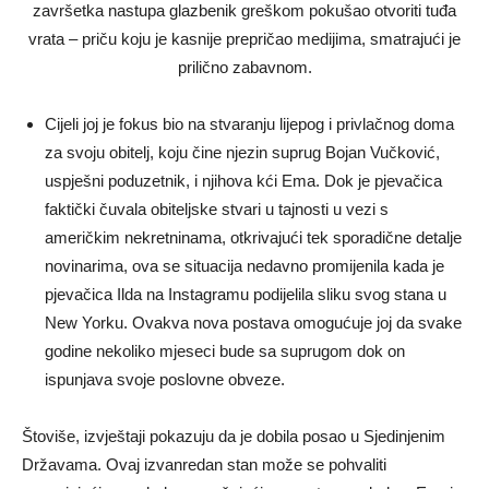
završetka nastupa glazbenik greškom pokušao otvoriti tuđa
vrata – priču koju je kasnije prepričao medijima, smatrajući je
prilično zabavnom.
Cijeli joj je fokus bio na stvaranju lijepog i privlačnog doma
za svoju obitelj, koju čine njezin suprug Bojan Vučković,
uspješni poduzetnik, i njihova kći Ema. Dok je pjevačica
faktički čuvala obiteljske stvari u tajnosti u vezi s
američkim nekretninama, otkrivajući tek sporadične detalje
novinarima, ova se situacija nedavno promijenila kada je
pjevačica Ilda na Instagramu podijelila sliku svog stana u
New Yorku. Ovakva nova postava omogućuje joj da svake
godine nekoliko mjeseci bude sa suprugom dok on
ispunjava svoje poslovne obveze.
Štoviše, izvještaji pokazuju da je dobila posao u Sjedinjenim
Državama. Ovaj izvanredan stan može se pohvaliti