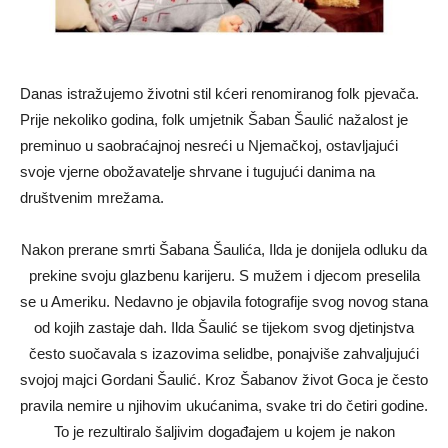
Danas istražujemo životni stil kćeri renomiranog folk pjevača.
Prije nekoliko godina, folk umjetnik Šaban Šaulić nažalost je
preminuo u saobraćajnoj nesreći u Njemačkoj, ostavljajući
svoje vjerne obožavatelje shrvane i tugujući danima na
društvenim mrežama.
Nakon prerane smrti Šabana Šaulića, Ilda je donijela odluku da
prekine svoju glazbenu karijeru. S mužem i djecom preselila
se u Ameriku. Nedavno je objavila fotografije svog novog stana
od kojih zastaje dah. Ilda Šaulić se tijekom svog djetinjstva
često suočavala s izazovima selidbe, ponajviše zahvaljujući
svojoj majci Gordani Šaulić. Kroz Šabanov život Goca je često
pravila nemire u njihovim ukućanima, svake tri do četiri godine.
To je rezultiralo šaljivim događajem u kojem je nakon