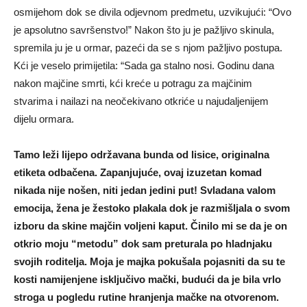
osmijehom dok se divila odjevnom predmetu, uzvikujući: “Ovo
je apsolutno savršenstvo!” Nakon što ju je pažljivo skinula,
spremila ju je u ormar, pazeći da se s njom pažljivo postupa.
Kći je veselo primijetila: “Sada ga stalno nosi. Godinu dana
nakon majčine smrti, kći kreće u potragu za majčinim
stvarima i nailazi na neočekivano otkriće u najudaljenijem
dijelu ormara.
Tamo leži lijepo održavana bunda od lisice, originalna
etiketa odbačena. Zapanjujuće, ovaj izuzetan komad
nikada nije nošen, niti jedan jedini put! Svladana valom
emocija, žena je žestoko plakala dok je razmišljala o svom
izboru da skine majčin voljeni kaput. Činilo mi se da je on
otkrio moju “metodu” dok sam preturala po hladnjaku
svojih roditelja. Moja je majka pokušala pojasniti da su te
kosti namijenjene isključivo mački, budući da je bila vrlo
stroga u pogledu rutine hranjenja mačke na otvorenom.