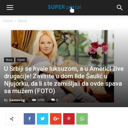
Home
Novo
Novo
Vijesti
U Srbiji se hvale luksuzom, a u Americi žive
drugačije! Zavirite u dom Ilde Šaulić u
Njujorku, da li ste zamišljali da ovde spava
sa mužem (FOTO)
By
Samsung
2255
0