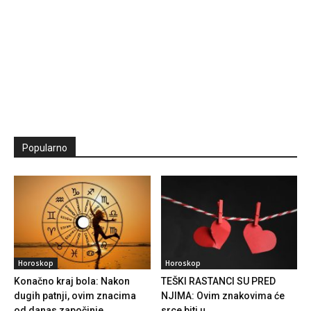
Popularno
Horoskop
Horoskop
Konačno kraj bola: Nakon
TEŠKI RASTANCI SU PRED
dugih patnji, ovim znacima
NJIMA: Ovim znakovima će
od danas započinje...
srce biti u...