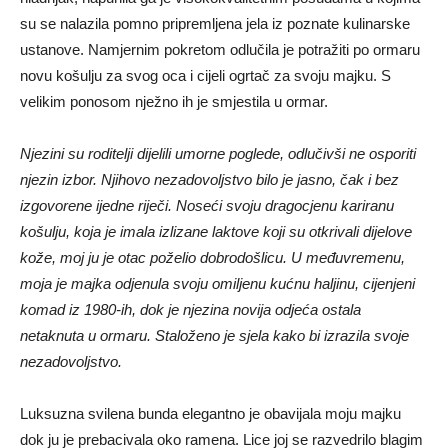
su se nalazila pomno pripremljena jela iz poznate kulinarske
ustanove. Namjernim pokretom odlučila je potražiti po ormaru
novu košulju za svog oca i cijeli ogrtač za svoju majku. S
velikim ponosom nježno ih je smjestila u ormar.
Njezini su roditelji dijelili umorne poglede, odlučivši ne osporiti
njezin izbor. Njihovo nezadovoljstvo bilo je jasno, čak i bez
izgovorene ijedne riječi. Noseći svoju dragocjenu kariranu
košulju, koja je imala izlizane laktove koji su otkrivali dijelove
kože, moj ju je otac poželio dobrodošlicu. U međuvremenu,
moja je majka odjenula svoju omiljenu kućnu haljinu, cijenjeni
komad iz 1980-ih, dok je njezina novija odjeća ostala
netaknuta u ormaru. Staloženo je sjela kako bi izrazila svoje
nezadovoljstvo.
Luksuzna svilena bunda elegantno je obavijala moju majku
dok ju je prebacivala oko ramena. Lice joj se razvedrilo blagim