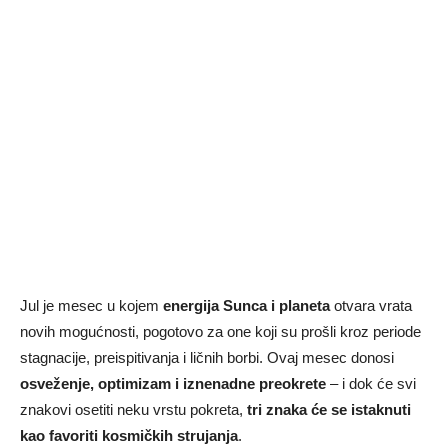
Jul je mesec u kojem
energija Sunca i planeta
otvara vrata
novih mogućnosti, pogotovo za one koji su prošli kroz periode
stagnacije, preispitivanja i ličnih borbi. Ovaj mesec donosi
osveženje, optimizam i iznenadne preokrete
– i dok će svi
znakovi osetiti neku vrstu pokreta,
tri znaka će se istaknuti
kao favoriti kosmičkih strujanja
.