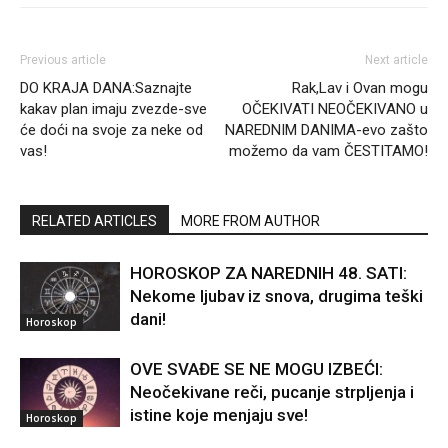
Previous article
Next article
DO KRAJA DANA:Saznajte
Rak,Lav i Ovan mogu
kakav plan imaju zvezde-sve
OČEKIVATI NEOČEKIVANO u
će doći na svoje za neke od
NAREDNIM DANIMA-evo zašto
vas!
možemo da vam ČESTITAMO!
RELATED ARTICLES
MORE FROM AUTHOR
HOROSKOP ZA NAREDNIH 48. SATI:
Nekome ljubav iz snova, drugima teški
dani!
Horoskop
OVE SVAĐE SE NE MOGU IZBEĆI:
Neočekivane reči, pucanje strpljenja i
istine koje menjaju sve!
Horoskop