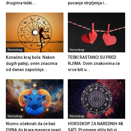
drugima teški...
pucanje strpljenja i...
Horoskop
Horoskop
Konačno kraj bola: Nakon
TEŠKI RASTANCI SU PRED
dugih patnji, ovim znacima
NJIMA: Ovim znakovima će
od danas započinje...
srce biti u...
Horoskop
Horoskop
Nismo očekivali da će baš
HOROSKOP ZA NAREDNIH 48.
OVNA do kraja meseca snaći
SATI: Promene stižu bili vi