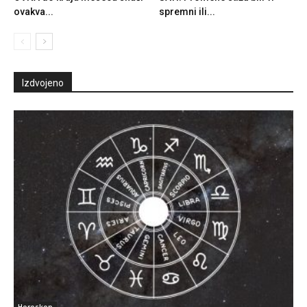
ovakva...
spremni ili...
Izdvojeno
Horoskop