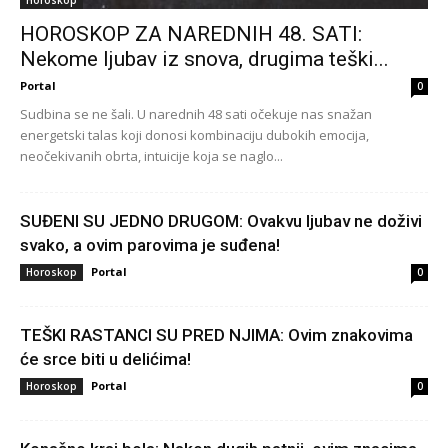
HOROSKOP ZA NAREDNIH 48. SATI:
Nekome ljubav iz snova, drugima teški...
Portal
0
Sudbina se ne šali. U narednih 48 sati očekuje nas snažan
energetski talas koji donosi kombinaciju dubokih emocija,
neočekivanih obrta, intuicije koja se naglo...
SUĐENI SU JEDNO DRUGOM: Ovakvu ljubav ne doživi
svako, a ovim parovima je suđena!
Portal
Horoskop
0
TEŠKI RASTANCI SU PRED NJIMA: Ovim znakovima
će srce biti u delićima!
Portal
Horoskop
0