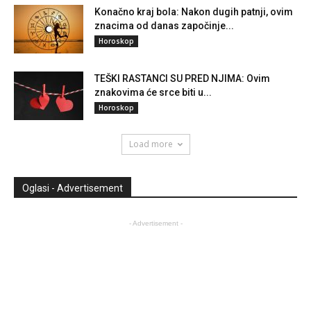
Konačno kraj bola: Nakon dugih patnji, ovim
znacima od danas započinje...
Horoskop
TEŠKI RASTANCI SU PRED NJIMA: Ovim
znakovima će srce biti u...
Horoskop
Load more
Oglasi - Advertisement
- Advertisement -