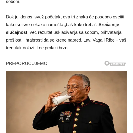
sobom.
Dok jul donosi svež početak, ova tri znaka će posebno osetiti
kako se sve nekako namešta „baš kako treba“.
Sreća nije
slučajnost
, već rezultat usklađivanja sa sobom, prihvatanja
prošlosti i hrabrosti da se krene napred. Lav, Vaga i Ribe – vaš
trenutak dolazi. I ne prolazi brzo.