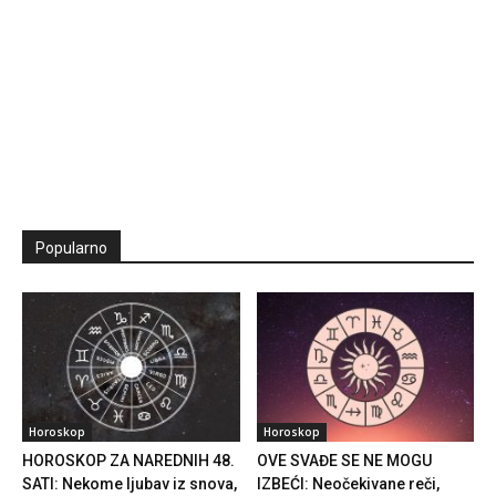
Popularno
Horoskop
Horoskop
HOROSKOP ZA NAREDNIH 48.
OVE SVAĐE SE NE MOGU
SATI: Nekome ljubav iz snova,
IZBEĆI: Neočekivane reči,