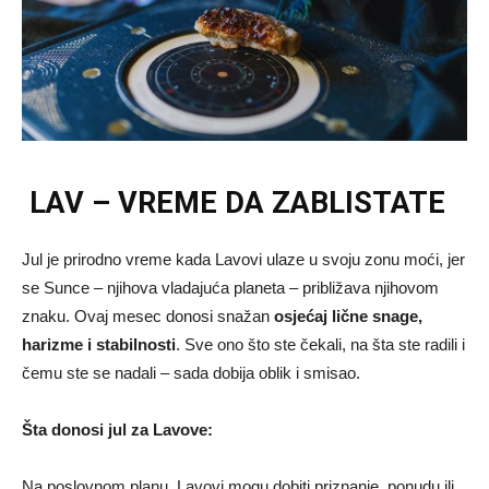
LAV – VREME DA ZABLISTATE
Jul je prirodno vreme kada Lavovi ulaze u svoju zonu moći, jer
se Sunce – njihova vladajuća planeta – približava njihovom
znaku. Ovaj mesec donosi snažan
osjećaj lične snage,
harizme i stabilnosti
. Sve ono što ste čekali, na šta ste radili i
čemu ste se nadali – sada dobija oblik i smisao.
Šta donosi jul za Lavove:
Na poslovnom planu, Lavovi mogu dobiti priznanje, ponudu ili