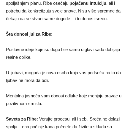
spoljašnjem planu. Ribe osećaju
pojačanu intuiciju
, ali i
potrebu da konkretizuju svoje snove. Nisu više spremne da
čekaju da se stvari same dogode – i to donosi sreću.
Šta donosi jul za Ribe:
Poslovne ideje koje su dugo bile samo u glavi sada dobijaju
realne oblike.
U ljubavi, moguća je nova osoba koja vas podseća na to da
ljubav ne mora da boli.
Mentalna jasnoća vam donosi odluke koje menjaju pravac u
pozitivnom smislu.
Saveta za Ribe:
Verujte procesu, ali i sebi. Sreća ne dolazi
spolja – ona počinje kada počnete da živite u skladu sa