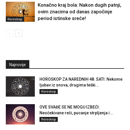
Konačno kraj bola: Nakon dugih patnji,
ovim znacima od danas započinje
period istinske sreće!
Horoskop
Najnovije
HOROSKOP ZA NAREDNIH 48. SATI: Nekome
ljubav iz snova, drugima teški...
Horoskop
OVE SVAĐE SE NE MOGU IZBEĆI:
Neočekivane reči, pucanje strpljenja i...
Horoskop