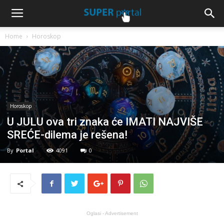
Home
Horoskop
Horoskop
U JULU ova tri znaka će IMATI NAJVIŠE
SREĆE-dilema je rešena!
By
Portal
4091
0
Oglasi - Advertisement