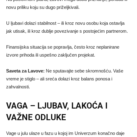
novu priliku koju su dugo priželjkivali.
U ljubavi dolazi stabilnost – ili kroz novu osobu koja ostavlja
jak utisak, ili kroz dublje povezivanje s postojećim partnerom.
Finansijska situacija se popravlja, često kroz neplanirane
izvore prihoda ili uspešno zaključen projekat.
Saveta za Lavove:
Ne sputavajte sebe skromnošću. Vaše
vreme je stiglo – ali sreća dolazi kroz balans ponosa i
zahvalnosti.
VAGA – LJUBAV, LAKOĆA I
VAŽNE ODLUKE
Vage u julu ulaze u fazu u kojoj im Univerzum konačno daje