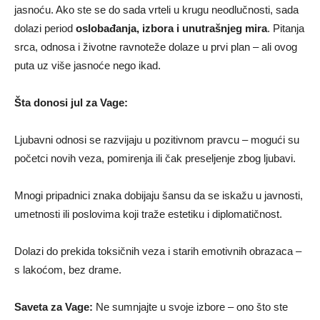
jasnoću. Ako ste se do sada vrteli u krugu neodlučnosti, sada
dolazi period
oslobađanja, izbora i unutrašnjeg mira
. Pitanja
srca, odnosa i životne ravnoteže dolaze u prvi plan – ali ovog
puta uz više jasnoće nego ikad.
Šta donosi jul za Vage:
Ljubavni odnosi se razvijaju u pozitivnom pravcu – mogući su
početci novih veza, pomirenja ili čak preseljenje zbog ljubavi.
Mnogi pripadnici znaka dobijaju šansu da se iskažu u javnosti,
umetnosti ili poslovima koji traže estetiku i diplomatičnost.
Dolazi do prekida toksičnih veza i starih emotivnih obrazaca –
s lakoćom, bez drame.
Saveta za Vage:
Ne sumnjajte u svoje izbore – ono što ste