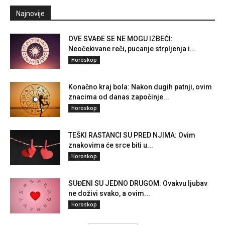
Najnovije
OVE SVAĐE SE NE MOGU IZBEĆI:
Neočekivane reči, pucanje strpljenja i...
Horoskop
Konačno kraj bola: Nakon dugih patnji, ovim
znacima od danas započinje...
Horoskop
TEŠKI RASTANCI SU PRED NJIMA: Ovim
znakovima će srce biti u...
Horoskop
SUĐENI SU JEDNO DRUGOM: Ovakvu ljubav
ne doživi svako, a ovim...
Horoskop