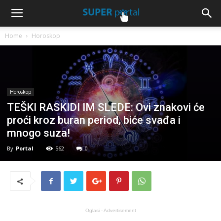
Home
Horoskop
Horoskop
TEŠKI RASKIDI IM SLEDE: Ovi znakovi će
proći kroz buran period, biće svađa i
mnogo suza!
By
Portal
562
0
Oglasi - Advertisement