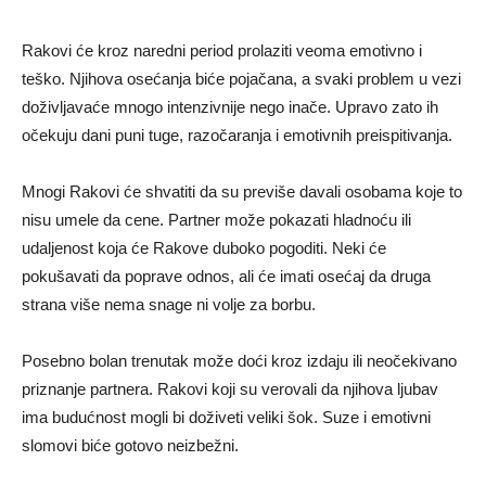
Rakovi će kroz naredni period prolaziti veoma emotivno i
teško. Njihova osećanja biće pojačana, a svaki problem u vezi
doživljavaće mnogo intenzivnije nego inače. Upravo zato ih
očekuju dani puni tuge, razočaranja i emotivnih preispitivanja.
Mnogi Rakovi će shvatiti da su previše davali osobama koje to
nisu umele da cene. Partner može pokazati hladnoću ili
udaljenost koja će Rakove duboko pogoditi. Neki će
pokušavati da poprave odnos, ali će imati osećaj da druga
strana više nema snage ni volje za borbu.
Posebno bolan trenutak može doći kroz izdaju ili neočekivano
priznanje partnera. Rakovi koji su verovali da njihova ljubav
ima budućnost mogli bi doživeti veliki šok. Suze i emotivni
slomovi biće gotovo neizbežni.