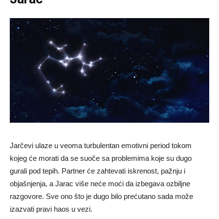
Jarčevi ulaze u veoma turbulentan emotivni period tokom
kojeg će morati da se suoče sa problemima koje su dugo
gurali pod tepih. Partner će zahtevati iskrenost, pažnju i
objašnjenja, a Jarac više neće moći da izbegava ozbiljne
razgovore. Sve ono što je dugo bilo prećutano sada može
izazvati pravi haos u vezi.