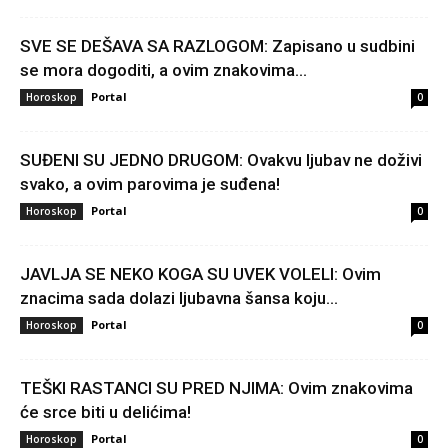
SVE SE DEŠAVA SA RAZLOGOM: Zapisano u sudbini
se mora dogoditi, a ovim znakovima...
Portal
Horoskop
0
SUĐENI SU JEDNO DRUGOM: Ovakvu ljubav ne doživi
svako, a ovim parovima je suđena!
Portal
Horoskop
0
JAVLJA SE NEKO KOGA SU UVEK VOLELI: Ovim
znacima sada dolazi ljubavna šansa koju...
Portal
Horoskop
0
TEŠKI RASTANCI SU PRED NJIMA: Ovim znakovima
će srce biti u delićima!
Portal
Horoskop
0