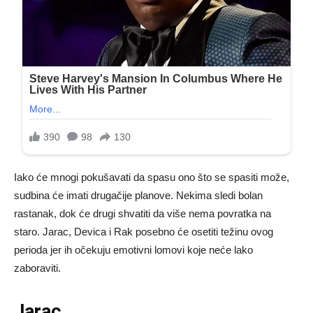
Iako će mnogi pokušavati da spasu ono što se spasiti može,
sudbina će imati drugačije planove. Nekima sledi bolan
rastanak, dok će drugi shvatiti da više nema povratka na
staro. Jarac, Devica i Rak posebno će osetiti težinu ovog
perioda jer ih očekuju emotivni lomovi koje neće lako
zaboraviti.
Jarac