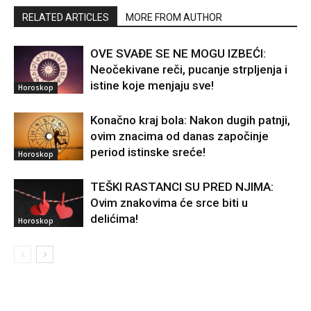
RELATED ARTICLES
MORE FROM AUTHOR
OVE SVAĐE SE NE MOGU IZBEĆI:
Neočekivane reči, pucanje strpljenja i
istine koje menjaju sve!
Horoskop
Konačno kraj bola: Nakon dugih patnji,
ovim znacima od danas započinje
period istinske sreće!
Horoskop
TEŠKI RASTANCI SU PRED NJIMA:
Ovim znakovima će srce biti u
delićima!
Horoskop