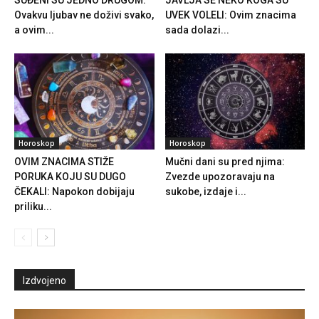
Ovakvu ljubav ne doživi svako,
UVEK VOLELI: Ovim znacima
a ovim...
sada dolazi...
Horoskop
Horoskop
OVIM ZNACIMA STIŽE
Mučni dani su pred njima:
PORUKA KOJU SU DUGO
Zvezde upozoravaju na
ČEKALI: Napokon dobijaju
sukobe, izdaje i...
priliku...
Izdvojeno