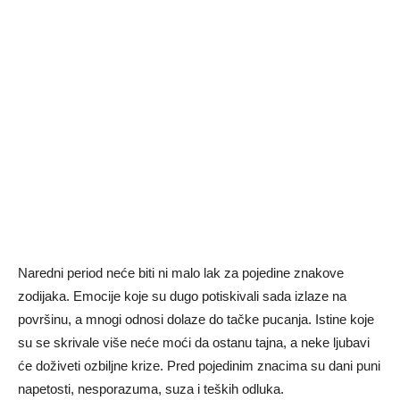
Naredni period neće biti ni malo lak za pojedine znakove
zodijaka. Emocije koje su dugo potiskivali sada izlaze na
površinu, a mnogi odnosi dolaze do tačke pucanja. Istine koje
su se skrivale više neće moći da ostanu tajna, a neke ljubavi
će doživeti ozbiljne krize. Pred pojedinim znacima su dani puni
napetosti, nesporazuma, suza i teških odluka.