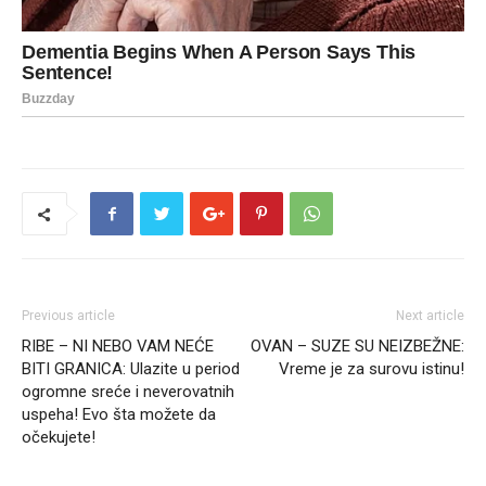
Previous article
Next article
RIBE – NI NEBO VAM NEĆE
OVAN – SUZE SU NEIZBEŽNE:
BITI GRANICA: Ulazite u period
Vreme je za surovu istinu!
ogromne sreće i neverovatnih
uspeha! Evo šta možete da
očekujete!