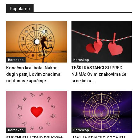
Popularno
Horoskop
Horoskop
Konačno kraj bola: Nakon
TEŠKI RASTANCI SU PRED
dugih patnji, ovim znacima
NJIMA: Ovim znakovima će
od danas započinje...
srce biti u...
Horoskop
Horoskop
SUĐENI SU JEDNO DRUGOM:
JAVLJA SE NEKO KOGA SU