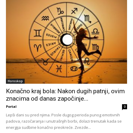
Horoskop
Konačno kraj bola: Nakon dugih patnji, ovim
znacima od danas započinje...
Portal
0
Lepši dani su pred njima. Posle dugog perioda punog emotivnih
padova, razočaranja i unutrašnjih borbi, dolazi trenutak kada se
energija sudbine konačno preokreće. Zvezde...