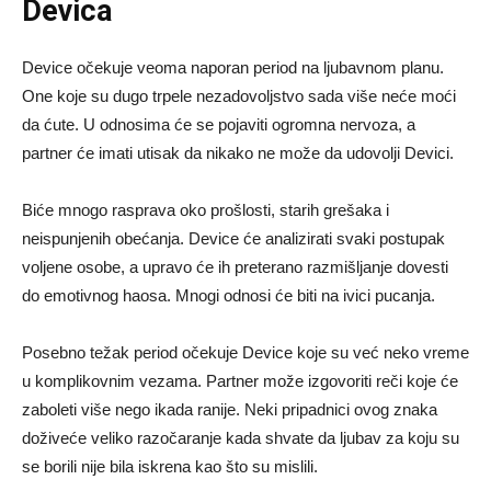
Devica
Device očekuje veoma naporan period na ljubavnom planu.
One koje su dugo trpele nezadovoljstvo sada više neće moći
da ćute. U odnosima će se pojaviti ogromna nervoza, a
partner će imati utisak da nikako ne može da udovolji Devici.
Biće mnogo rasprava oko prošlosti, starih grešaka i
neispunjenih obećanja. Device će analizirati svaki postupak
voljene osobe, a upravo će ih preterano razmišljanje dovesti
do emotivnog haosa. Mnogi odnosi će biti na ivici pucanja.
Posebno težak period očekuje Device koje su već neko vreme
u komplikovnim vezama. Partner može izgovoriti reči koje će
zaboleti više nego ikada ranije. Neki pripadnici ovog znaka
doživeće veliko razočaranje kada shvate da ljubav za koju su
se borili nije bila iskrena kao što su mislili.