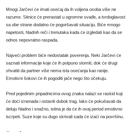
Mnogi Jarčevi će imati osećaj da ih voljena osoba više ne
razume. Sitnice će prerastati u ogromne svađe, a tvrdoglavost
sa obe strane dodatno će pogoršavati situaciju. Biće mnogo
napetosti, hladnih reči i trenutaka kada će izgledati kao da se
odnos nepovratno raspada.
Najveći problem biće nedostatak poverenja. Neki Jarčevi će
saznati informacije koje će ih potpuno slomiti, dok će drugi
shvatiti da partner više nema ista osećanja kao ranije.
Emotivni šokovi će ih pogoditi jače nego što očekuju.
Pred pojedinim pripadnicima ovog znaka nalazi se raskid koji
će doći iznenada i ostaviti dubok trag. Iako će pokušavati da
deluju hladno i snažno, istina je da će ih ovaj period emotivno
iscrpeti. Suze koje su dugo skrivali sada će izaći na površinu.