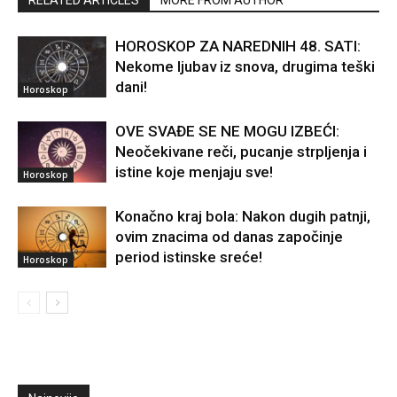
RELATED ARTICLES
MORE FROM AUTHOR
HOROSKOP ZA NAREDNIH 48. SATI:
Nekome ljubav iz snova, drugima teški
dani!
Horoskop
OVE SVAĐE SE NE MOGU IZBEĆI:
Neočekivane reči, pucanje strpljenja i
istine koje menjaju sve!
Horoskop
Konačno kraj bola: Nakon dugih patnji,
ovim znacima od danas započinje
period istinske sreće!
Horoskop