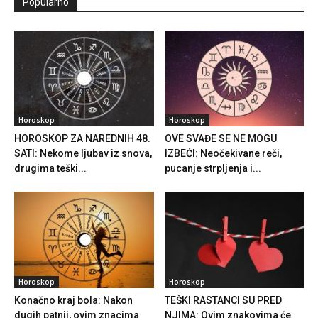
Popularno
Horoskop
Horoskop
HOROSKOP ZA NAREDNIH 48.
OVE SVAĐE SE NE MOGU
SATI: Nekome ljubav iz snova,
IZBEĆI: Neočekivane reči,
drugima teški...
pucanje strpljenja i...
Horoskop
Horoskop
Konačno kraj bola: Nakon
TEŠKI RASTANCI SU PRED
dugih patnji, ovim znacima
NJIMA: Ovim znakovima će