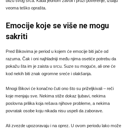
blizu svog srca. Kada jednom zavoli i pruži poverenje, izdaju
veoma teško oprašta.
Emocije koje se više ne mogu
sakriti
Pred Bikovima je period u kojem će emocije biti jače od
razuma. Čak i oni najhladniji među njima osetiće potrebu da
pokažu šta im je zaista u srcu. Suze su moguće, ali one će
kod nekih biti znak ogromne sreće i olakšanja.
Mnogi Bikovi će konačno čuti ono što su priželjkivali – reči
koje menjaju sve. Nekima stiže dokaz ljubavi, nekima
poslovna prilika koja rešava njihove probleme, a nekima
povratak osobe koju nikada nisu uspeli da zaborave.
Ali zvezde upozoravaju i na oprez. U ovom periodu lako može