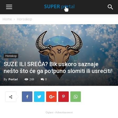
Home
Horoskop
Horoskop
SUZE ILI SREĆA? Bik uskoro saznaje
nešto što će ga potpuno slomiti ili usrećiti!
By
Portal
269
0
Oglasi - Advertisement