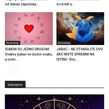
od danas započinje...
srce biti u...
Horoskop
Horoskop
SUĐENI SU JEDNO DRUGOM:
JARAC – NE OTVARAJTE OVO
Ovakvu ljubav ne doživi svako,
AKO NISTE SPREMNI NA
a ovim...
ISTINU: Ono...
Izdvojeno