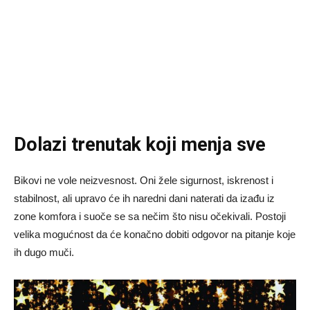
Dolazi trenutak koji menja sve
Bikovi ne vole neizvesnost. Oni žele sigurnost, iskrenost i
stabilnost, ali upravo će ih naredni dani naterati da izađu iz
zone komfora i suoče se sa nečim što nisu očekivali. Postoji
velika mogućnost da će konačno dobiti odgovor na pitanje koje
ih dugo muči.