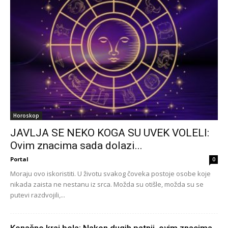
Horoskop
JAVLJA SE NEKO KOGA SU UVEK VOLELI:
Ovim znacima sada dolazi...
Portal
0
Moraju ovo iskoristiti. U životu svakog čoveka postoje osobe koje
nikada zaista ne nestanu iz srca. Možda su otišle, možda su se
putevi razdvojili,...
Konačno kraj bola: Nakon dugih patnji, ovim znacima