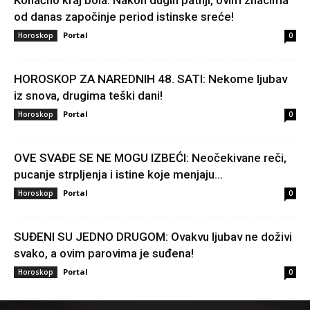
od danas započinje period istinske sreće!
Portal
Horoskop
0
HOROSKOP ZA NAREDNIH 48. SATI: Nekome ljubav
iz snova, drugima teški dani!
Portal
Horoskop
0
OVE SVAĐE SE NE MOGU IZBEĆI: Neočekivane reči,
pucanje strpljenja i istine koje menjaju...
Portal
Horoskop
0
SUĐENI SU JEDNO DRUGOM: Ovakvu ljubav ne doživi
svako, a ovim parovima je suđena!
Portal
Horoskop
0