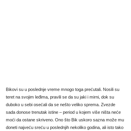
Bikovi su u poslednje vreme mnogo toga prećutali. Nosili su
teret na svojim leđima, pravili se da su jaki i mirni, dok su
duboko u sebi osećali da se nešto veliko sprema. Zvezde
sada donose trenutak istine – period u kojem više ništa neće
moći da ostane skriveno. Ono što Bik uskoro sazna može mu
doneti najveću sreću u poslednjih nekoliko godina, ali isto tako