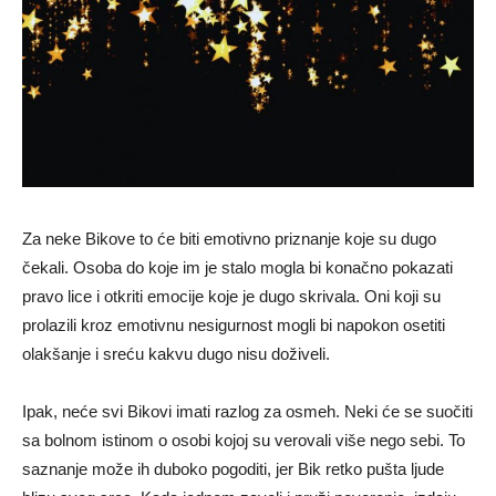
Za neke Bikove to će biti emotivno priznanje koje su dugo
čekali. Osoba do koje im je stalo mogla bi konačno pokazati
pravo lice i otkriti emocije koje je dugo skrivala. Oni koji su
prolazili kroz emotivnu nesigurnost mogli bi napokon osetiti
olakšanje i sreću kakvu dugo nisu doživeli.
Ipak, neće svi Bikovi imati razlog za osmeh. Neki će se suočiti
sa bolnom istinom o osobi kojoj su verovali više nego sebi. To
saznanje može ih duboko pogoditi, jer Bik retko pušta ljude