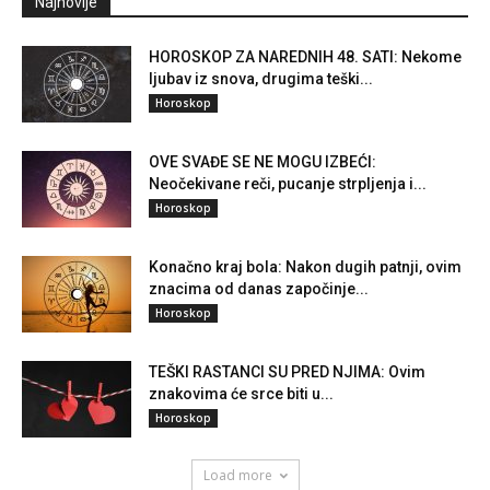
Najnovije
HOROSKOP ZA NAREDNIH 48. SATI: Nekome
ljubav iz snova, drugima teški...
Horoskop
OVE SVAĐE SE NE MOGU IZBEĆI:
Neočekivane reči, pucanje strpljenja i...
Horoskop
Konačno kraj bola: Nakon dugih patnji, ovim
znacima od danas započinje...
Horoskop
TEŠKI RASTANCI SU PRED NJIMA: Ovim
znakovima će srce biti u...
Horoskop
Load more