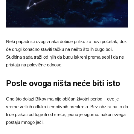
Neki pripadnici ovog znaka dobiće priliku za novi početak, dok
će drugi konačno staviti tačku na nešto što ih dugo boli.
Sudbina sada traži od njih da budu iskreni prema sebi i da ne
pristaju na polovične odnose.
Posle ovoga ništa neće biti isto
Ono što dolazi Bikovima nije običan životni period – ovo je
vreme velikih odluka i emotivnih preokreta. Bez obzira na to da
li će plakati od tuge ili od sreće, jedno je sigurno: nakon svega
postaju mnogo jači.