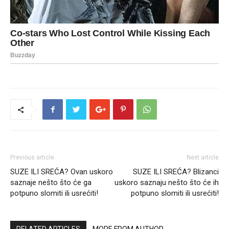
Previous article
Next article
SUZE ILI SREĆA? Ovan uskoro
SUZE ILI SREĆA? Blizanci
saznaje nešto što će ga
uskoro saznaju nešto što će ih
potpuno slomiti ili usrećiti!
potpuno slomiti ili usrećiti!