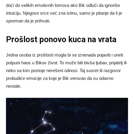
doći do velikih emotivnih lomova ako Bik odluči da ignoriše
intuiciju. Njegovo srce već zna istinu, samo je pitanje da li je
spreman da je prihvati.
Prošlost ponovo kuca na vrata
Jedna osoba iz prošlosti mogla bi se iznenada pojaviti i uneti
potpuni haos u Bikov život. To može biti bivša ljubav, prijatelj ili
neko sa kim postoje nerešeni odnosi. Taj susret ili razgovor
probudiće emocije za koje je Bik verovao da su odavno
nestale.