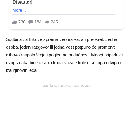
Sudbina za Bikove sprema veoma važan preokret. Jedna
osoba, jedan razgovor ili jedna vest potpuno će promeniti
njihovo raspoloženje i pogled na budućnost. Mnogi pripadnici
ovog znaka biće u šoku kada shvate koliko se toga odvijalo
iza njihovih leđa.
Sadržaj se nastavlja nakon oglasa