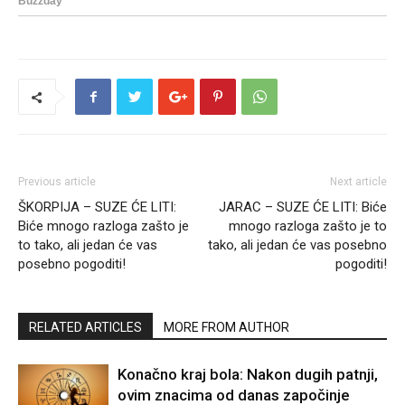
Previous article
Next article
ŠKORPIJA – SUZE ĆE LITI:
JARAC – SUZE ĆE LITI: Biće
Biće mnogo razloga zašto je
mnogo razloga zašto je to
to tako, ali jedan će vas
tako, ali jedan će vas posebno
posebno pogoditi!
pogoditi!
RELATED ARTICLES
MORE FROM AUTHOR
Konačno kraj bola: Nakon dugih patnji,
ovim znacima od danas započinje