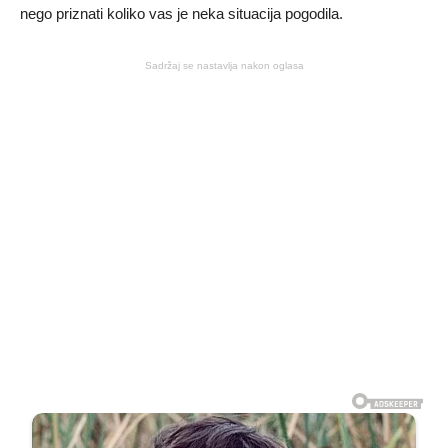
nego priznati koliko vas je neka situacija pogodila.
Sadržaj se nastavlja nakon oglasa