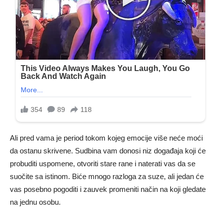
Ali pred vama je period tokom kojeg emocije više neće moći
da ostanu skrivene. Sudbina vam donosi niz događaja koji će
probuditi uspomene, otvoriti stare rane i naterati vas da se
suočite sa istinom. Biće mnogo razloga za suze, ali jedan će
vas posebno pogoditi i zauvek promeniti način na koji gledate
na jednu osobu.