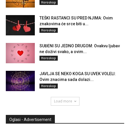
Horoskop
TEŠKI RASTANCI SU PRED NJIMA: Ovim
znakovima će srce biti u...
Horoskop
SUĐENI SU JEDNO DRUGOM: Ovakvu ljubav
ne doživi svako, a ovim...
Horoskop
JAVLJA SE NEKO KOGA SU UVEK VOLELI:
Ovim znacima sada dolazi...
Horoskop
Load more
Oglasi - Advertisement