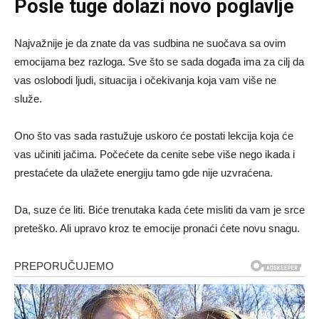
Posle tuge dolazi novo poglavlje
Najvažnije je da znate da vas sudbina ne suočava sa ovim
emocijama bez razloga. Sve što se sada događa ima za cilj da
vas oslobodi ljudi, situacija i očekivanja koja vam više ne
služe.
Ono što vas sada rastužuje uskoro će postati lekcija koja će
vas učiniti jačima. Počećete da cenite sebe više nego ikada i
prestaćete da ulažete energiju tamo gde nije uzvraćena.
Da, suze će liti. Biće trenutaka kada ćete misliti da vam je srce
preteško. Ali upravo kroz te emocije pronaći ćete novu snagu.