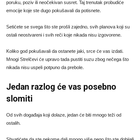
poruku, poziv ili neočekivan susret. Taj trenutak probudiće
emocije koje ste dugo pokušavali da potisnete.
Setićete se svega što ste prošli zajedno, svih planova koji su
ostali neostvareni i svih reči koje nikada nisu izgovorene.
Koliko god pokušavali da ostanete jaki, srce će vas izdati.
Mnogi Strelčevi će upravo tada pustiti suzu zbog nečega što
nikada nisu uspeli potpuno da prebole.
Jedan razlog će vas posebno
slomiti
Od svih događaja koji dolaze, jedan će biti mnogo teži od
ostalih.
Shvatićete da ste nekome dali mnogo više nego što ste dobijali