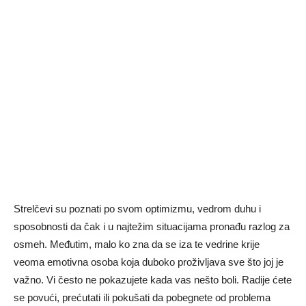
Strelčevi su poznati po svom optimizmu, vedrom duhu i
sposobnosti da čak i u najtežim situacijama pronađu razlog za
osmeh. Međutim, malo ko zna da se iza te vedrine krije
veoma emotivna osoba koja duboko proživljava sve što joj je
važno. Vi često ne pokazujete kada vas nešto boli. Radije ćete
se povući, prećutati ili pokušati da pobegnete od problema