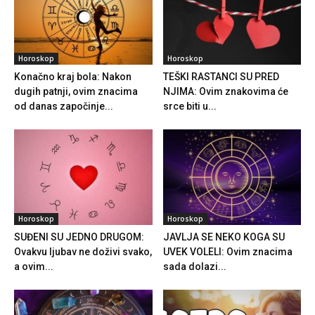
Horoskop
Horoskop
Konačno kraj bola: Nakon
TEŠKI RASTANCI SU PRED
dugih patnji, ovim znacima
NJIMA: Ovim znakovima će
od danas započinje...
srce biti u...
Horoskop
Horoskop
SUĐENI SU JEDNO DRUGOM:
JAVLJA SE NEKO KOGA SU
Ovakvu ljubav ne doživi svako,
UVEK VOLELI: Ovim znacima
a ovim...
sada dolazi...