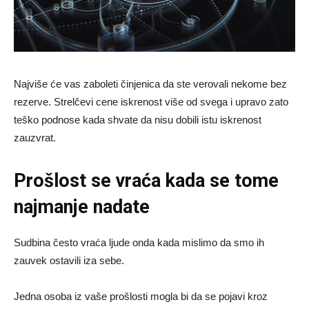
Najviše će vas zaboleti činjenica da ste verovali nekome bez
rezerve. Strelčevi cene iskrenost više od svega i upravo zato
teško podnose kada shvate da nisu dobili istu iskrenost
zauzvrat.
Prošlost se vraća kada se tome
najmanje nadate
Sudbina često vraća ljude onda kada mislimo da smo ih
zauvek ostavili iza sebe.
Jedna osoba iz vaše prošlosti mogla bi da se pojavi kroz