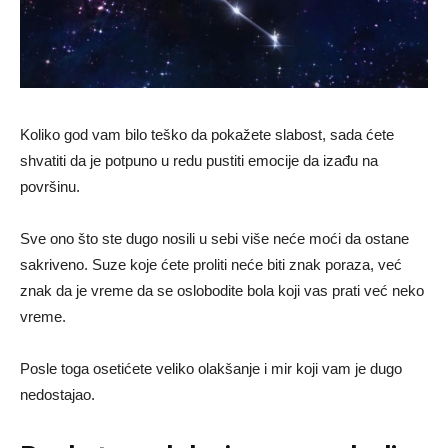
Koliko god vam bilo teško da pokažete slabost, sada ćete
shvatiti da je potpuno u redu pustiti emocije da izađu na
površinu.
Sve ono što ste dugo nosili u sebi više neće moći da ostane
sakriveno. Suze koje ćete proliti neće biti znak poraza, već
znak da je vreme da se oslobodite bola koji vas prati već neko
vreme.
Posle toga osetićete veliko olakšanje i mir koji vam je dugo
nedostajao.