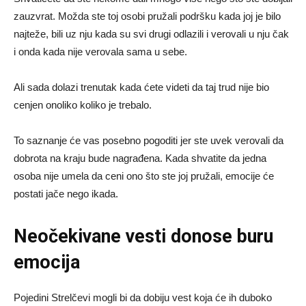
zauzvrat. Možda ste toj osobi pružali podršku kada joj je bilo
najteže, bili uz nju kada su svi drugi odlazili i verovali u nju čak
i onda kada nije verovala sama u sebe.
Ali sada dolazi trenutak kada ćete videti da taj trud nije bio
cenjen onoliko koliko je trebalo.
To saznanje će vas posebno pogoditi jer ste uvek verovali da
dobrota na kraju bude nagrađena. Kada shvatite da jedna
osoba nije umela da ceni ono što ste joj pružali, emocije će
postati jače nego ikada.
Neočekivane vesti donose buru
emocija
Pojedini Strelčevi mogli bi da dobiju vest koja će ih duboko