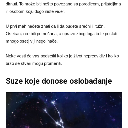
dirnuti. To može biti nešto povezano sa porodicom, prijateljima
ili osobom koju dugo niste videli.
U prvi mah nećete znati da li da budete srećni ili tužni.
Osećanja će biti pomešana, a upravo zbog toga ćete postati
mnogo osetljiviji nego inače.
Neke vesti će vas podsetiti koliko je život nepredvidiv i koliko
brzo se stvari mogu promeniti.
Suze koje donose oslobađanje