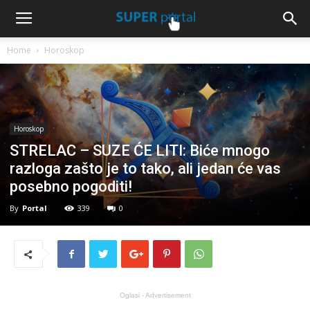
Home
Horoskop
Horoskop
STRELAC – SUZE ĆE LITI: Biće mnogo
razloga zašto je to tako, ali jedan će vas
posebno pogoditi!
By
Portal
339
0
Oglasi - Advertisement