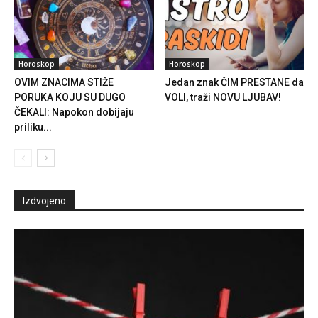
Horoskop
Horoskop
OVIM ZNACIMA STIŽE
Jedan znak ČIM PRESTANE da
PORUKA KOJU SU DUGO
VOLI, traži NOVU LJUBAV!
ČEKALI: Napokon dobijaju
priliku...
Izdvojeno