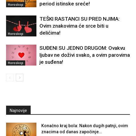
period istinske sreće!
Horoskop
TEŠKI RASTANCI SU PRED NJIMA:
Ovim znakovima će srce biti u
delićima!
Horoskop
SUĐENI SU JEDNO DRUGOM: Ovakvu
ljubav ne doživi svako, a ovim parovima
je suđena!
Horoskop
Najnovije
Konačno kraj bola: Nakon dugih patnji, ovim
znacima od danas započinje...