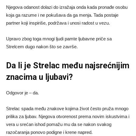
Njegova odanost dolazi do izražaja onda kada pronađe osobu
koja ga razume i ne pokušava da ga menja. Tada postaje
partner koji inspiriše, podržava i unosi radost u vezu.
Upravo zbog toga mnogi ljudi pamte ljubavne priče sa
Strelcem dugo nakon što se završe.
Da li je Strelac među najsrećnijim
znacima u ljubavi?
Odgovor je – da.
Strelac spada među znakove kojima život često pruža mnogo
prilika za ljubav. Njegova otvorenost prema novim iskustvima i
vera u srećan ishod pomažu mu da se nakon svakog
razočaranja ponovo podigne i krene napred.