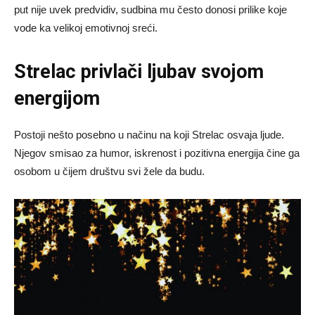
put nije uvek predvidiv, sudbina mu često donosi prilike koje
vode ka velikoj emotivnoj sreći.
Strelac privlači ljubav svojom
energijom
Postoji nešto posebno u načinu na koji Strelac osvaja ljude.
Njegov smisao za humor, iskrenost i pozitivna energija čine ga
osobom u čijem društvu svi žele da budu.