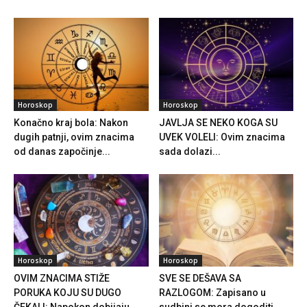
Horoskop
Horoskop
Konačno kraj bola: Nakon
JAVLJA SE NEKO KOGA SU
dugih patnji, ovim znacima
UVEK VOLELI: Ovim znacima
od danas započinje...
sada dolazi...
Horoskop
Horoskop
OVIM ZNACIMA STIŽE
SVE SE DEŠAVA SA
PORUKA KOJU SU DUGO
RAZLOGOM: Zapisano u
ČEKALI: Napokon dobijaju
sudbini se mora dogoditi,...