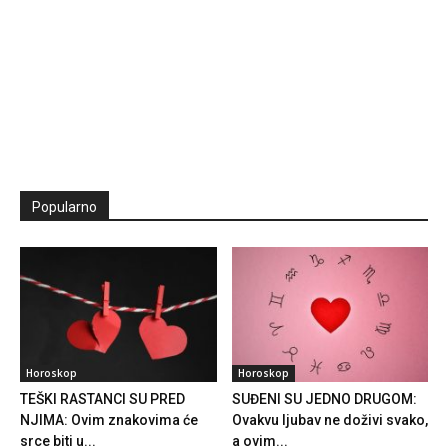
Popularno
Horoskop
Horoskop
TEŠKI RASTANCI SU PRED
SUĐENI SU JEDNO DRUGOM:
NJIMA: Ovim znakovima će
Ovakvu ljubav ne doživi svako,
srce biti u...
a ovim...