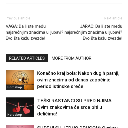
Previous article
Next article
VAGA: Da li ste među
JARAC: Da li ste među
najsrećnijim znacima u ljubavi?
najsrećnijim znacima u ljubavi?
Evo šta kažu zvezde!
Evo šta kažu zvezde!
RELATED ARTICLES
MORE FROM AUTHOR
Konačno kraj bola: Nakon dugih patnji,
ovim znacima od danas započinje
period istinske sreće!
Horoskop
TEŠKI RASTANCI SU PRED NJIMA:
Ovim znakovima će srce biti u
delićima!
Horoskop