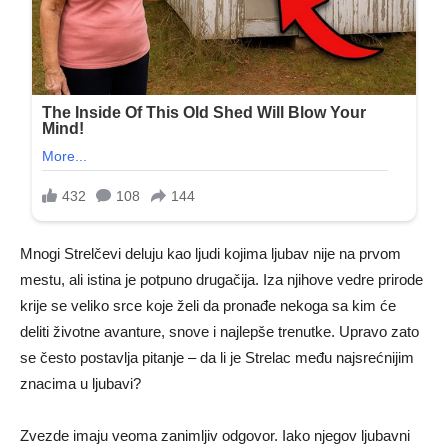
Mnogi Strelčevi deluju kao ljudi kojima ljubav nije na prvom
mestu, ali istina je potpuno drugačija. Iza njihove vedre prirode
krije se veliko srce koje želi da pronađe nekoga sa kim će
deliti životne avanture, snove i najlepše trenutke. Upravo zato
se često postavlja pitanje – da li je Strelac među najsrećnijim
znacima u ljubavi?
Zvezde imaju veoma zanimljiv odgovor. Iako njegov ljubavni