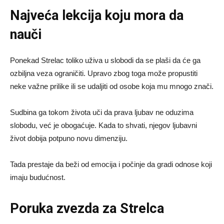
Najveća lekcija koju mora da
nauči
Ponekad Strelac toliko uživa u slobodi da se plaši da će ga
ozbiljna veza ograničiti. Upravo zbog toga može propustiti
neke važne prilike ili se udaljiti od osobe koja mu mnogo znači.
Sudbina ga tokom života uči da prava ljubav ne oduzima
slobodu, već je obogaćuje. Kada to shvati, njegov ljubavni
život dobija potpuno novu dimenziju.
Tada prestaje da beži od emocija i počinje da gradi odnose koji
imaju budućnost.
Poruka zvezda za Strelca