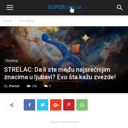
Home
Horoskop
Horoskop
STRELAC: Da li ste među najsrećnijim
znacima u ljubavi? Evo šta kažu zvezde!
By
Portal
260
0
Oglasi - Advertisement