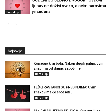
SUĐENI SU JEDNO DRUGOM: Ovakvu
ljubav ne doživi svako, a ovim parovima
je suđena!
Horoskop
Najnovije
Konačno kraj bola: Nakon dugih patnji, ovim
znacima od danas započinje...
Horoskop
TEŠKI RASTANCI SU PRED NJIMA: Ovim
znakovima će srce biti u...
Horoskop