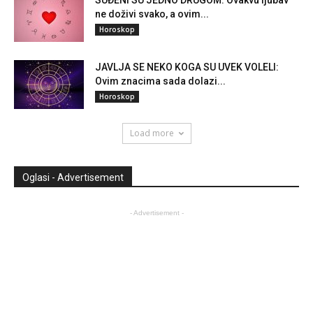
SUĐENI SU JEDNO DRUGOM: Ovakvu ljubav
ne doživi svako, a ovim...
Horoskop
JAVLJA SE NEKO KOGA SU UVEK VOLELI:
Ovim znacima sada dolazi...
Horoskop
Load more
Oglasi - Advertisement
- Advertisement -