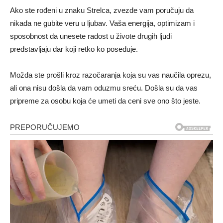
Ako ste rođeni u znaku Strelca, zvezde vam poručuju da
nikada ne gubite veru u ljubav. Vaša energija, optimizam i
sposobnost da unesete radost u živote drugih ljudi
predstavljaju dar koji retko ko poseduje.
Možda ste prošli kroz razočaranja koja su vas naučila oprezu,
ali ona nisu došla da vam oduzmu sreću. Došla su da vas
pripreme za osobu koja će umeti da ceni sve ono što jeste.