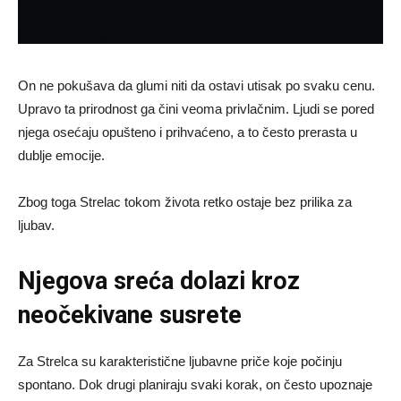
On ne pokušava da glumi niti da ostavi utisak po svaku cenu.
Upravo ta prirodnost ga čini veoma privlačnim. Ljudi se pored
njega osećaju opušteno i prihvaćeno, a to često prerasta u
dublje emocije.
Zbog toga Strelac tokom života retko ostaje bez prilika za
ljubav.
Njegova sreća dolazi kroz
neočekivane susrete
Za Strelca su karakteristične ljubavne priče koje počinju
spontano. Dok drugi planiraju svaki korak, on često upoznaje