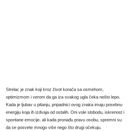
Strelac je znak koji kroz život korača sa osmehom,
optimizmom i verom da ga iza svakog ugla čeka nešto lepo.
Kada je ljubav u pitanju, pripadnici ovog znaka imaju posebnu
energiju koja ih izdvaja od ostalih. Oni vole slobodu, iskrenost i
spontane emocije, ali kada pronađu pravu osobu, spremni su
da se posvete mnogo više nego što drugi očekuju.