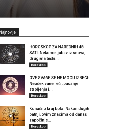
Najnovije
HOROSKOP ZA NAREDNIH 48.
SATI: Nekome ljubav iz snova,
drugima teški...
Horoskop
OVE SVAĐE SE NE MOGU IZBEĆI:
Neočekivane reči, pucanje
strpljenja i...
Horoskop
Konačno kraj bola: Nakon dugih
patnji, ovim znacima od danas
započinje...
Horoskop