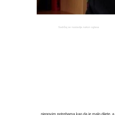
Sadržaj se nastavlja nakon oglasa
njegovim potrebama kao da je malo dijete, a