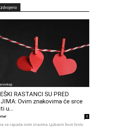
Izdvojeno
oroskop
EŠKI RASTANCI SU PRED
JIMA: Ovim znakovima će srce
ti u...
rtal
0
ce se rapada ovim znacima. Ljubavni život često