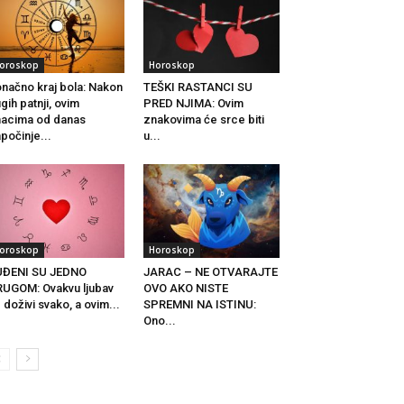
oroskop
Horoskop
načno kraj bola: Nakon
TEŠKI RASTANCI SU
gih patnji, ovim
PRED NJIMA: Ovim
acima od danas
znakovima će srce biti
počinje...
u...
oroskop
Horoskop
UĐENI SU JEDNO
JARAC – NE OTVARAJTE
UGOM: Ovakvu ljubav
OVO AKO NISTE
 doživi svako, a ovim...
SPREMNI NA ISTINU:
Ono...