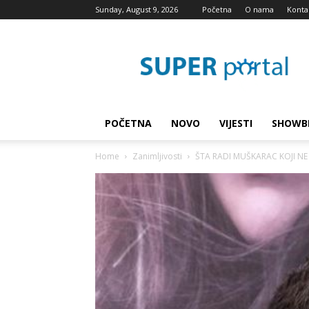
Sunday, August 9, 2026
Početna
O nama
Konta
Super
blog
POČETNA
NOVO
VIJESTI
SHOWB
Home
Zanimljivosti
ŠTA RADI MUŠKARAC KOJI NE V