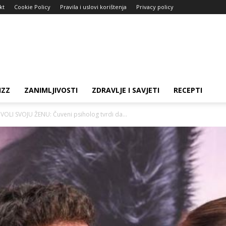
kt
Cookie Policy
Pravila i uslovi korištenja
Privacy policy
IZZ
ZANIMLJIVOSTI
ZDRAVLJE I SAVJETI
RECEPTI
OLI SVOJU ŽENU: Čuveni psiholog tvrdi da...