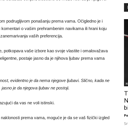
ovom podrugljivom ponašanju prema vama. Očigledno je i
ovi komentari o vašim prehrambenim navikama ili hrani koju
zanemarivanja vaših preferencija.
, potkopava vaše izbore kao svoje vlastite i omalovažava
teligentne, postaje jasno da je njihova ljubav prema vama
rnost, evidentno je da nema njegove ljubavi. Slično, kada ne
H
 jasno je da njegova ljubav ne postoji.
T
N
zujući da vas ne voli istinski.
bi
Po
aklonosti prema vama, moguće je da se vaš fizički izgled
Sr