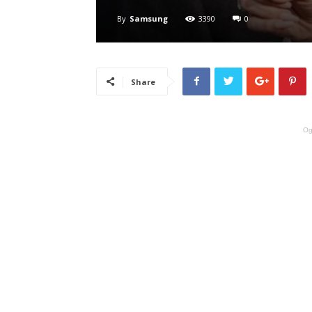
By
Samsung
3390
0
Share
Og