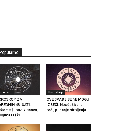
Popularno
oroskop
Horoskop
OROSKOP ZA
OVE SVAĐE SE NE MOGU
REDNIH 48. SATI:
IZBEĆI: Neočekivane
kome ljubav iz snova,
reči, pucanje strpljenja
ugima teški...
i...