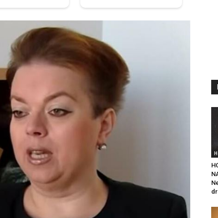
H
H
NA
Ne
dr