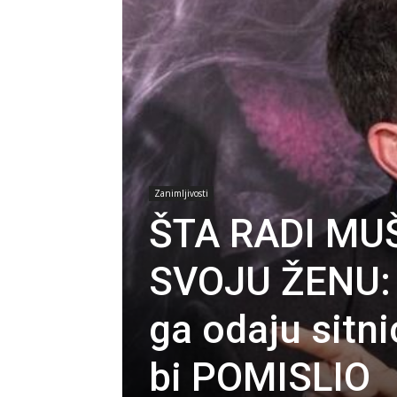
Zanimljivosti
ŠTA RADI MU
SVOJU ŽENU: Č
ga odaju sitni
bi POMISLIO