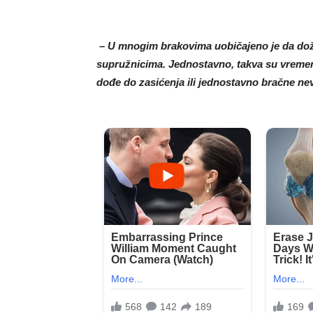
– U mnogim brakovima uobičajeno je da doži
supružnicima. Jednostavno, takva su vremena 
dođe do zasićenja ili jednostavno bračne ne