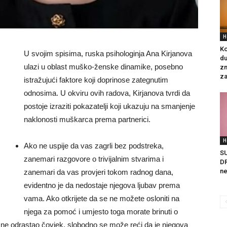
H
Ko
U svojim spisima, ruska psihologinja Ana Kirjanova
du
ulazi u oblast muško-ženske dinamike, posebno
zn
za
istražujući faktore koji doprinose zategnutim
odnosima. U okviru ovih radova, Kirjanova tvrdi da
postoje izraziti pokazatelji koji ukazuju na smanjenje
naklonosti muškarca prema partnerici.
H
Ako ne uspije da vas zagrli bez podstreka,
S
zanemari razgovore o trivijalnim stvarima i
DR
ne
zanemari da vas provjeri tokom radnog dana,
evidentno je da nedostaje njegova ljubav prema
vama. Ako otkrijete da se ne možete osloniti na
njega za pomoć i umjesto toga morate brinuti o
 ne odrastao čovjek, slobodno se može reći da je njegova