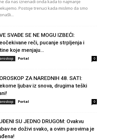
e da nas iznenadi onda kada to najmanje
ekujemo. Postoje trenuci kada mislimo da smo
onašli...
VE SVAĐE SE NE MOGU IZBEĆI:
eočekivane reči, pucanje strpljenja i
stine koje menjaju...
Portal
oroskop
0
OROSKOP ZA NAREDNIH 48. SATI:
ekome ljubav iz snova, drugima teški
ani!
Portal
oroskop
0
UĐENI SU JEDNO DRUGOM: Ovakvu
jubav ne doživi svako, a ovim parovima je
uđena!