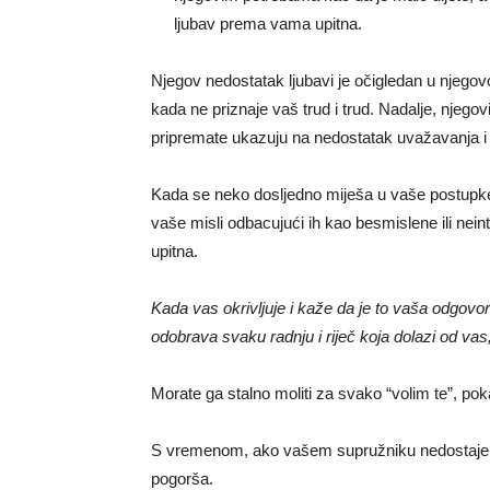
ljubav prema vama upitna.
Njegov nedostatak ljubavi je očigledan u njeg
kada ne priznaje vaš trud i trud. Nadalje, njeg
pripremate ukazuju na nedostatak uvažavanja i 
Kada se neko dosljedno miješa u vaše postupke
vaše misli odbacujući ih kao besmislene ili nein
upitna.
Kada vas okrivljuje i kaže da je to vaša odgovo
odobrava svaku radnju i riječ koja dolazi od vas,
Morate ga stalno moliti za svako “volim te”, poka
S vremenom, ako vašem supružniku nedostaje n
pogorša.