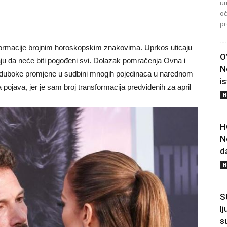
um
oč
pr
sformacije brojnim horoskopskim znakovima. Uprkos uticaju
O
ju da neće biti pogođeni svi. Dolazak pomračenja Ovna i
N
i duboke promjene u sudbini mnogih pojedinaca u narednom
i
pojava, jer je sam broj transformacija predviđenih za april
H
H
N
d
H
S
l
s