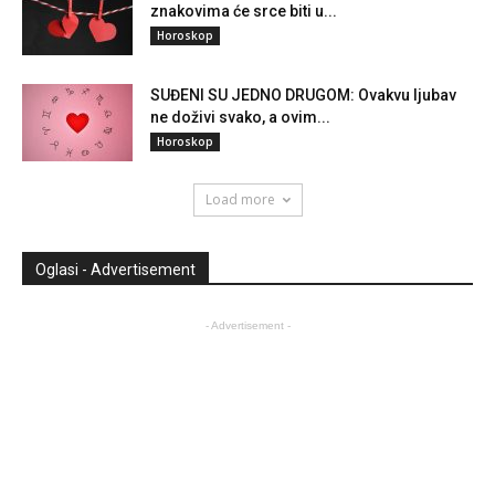
znakovima će srce biti u...
Horoskop
SUĐENI SU JEDNO DRUGOM: Ovakvu ljubav
ne doživi svako, a ovim...
Horoskop
Load more
Oglasi - Advertisement
- Advertisement -