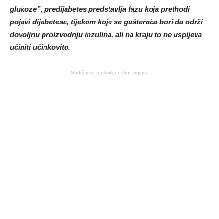
glukoze”, predijabetes predstavlja fazu koja prethodi
pojavi dijabetesa, tijekom koje se gušterača bori da održi
dovoljnu proizvodnju inzulina, ali na kraju to ne uspijeva
učiniti učinkovito.
Sadržaj se nastavlja nakon oglasa