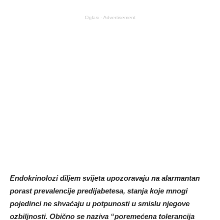
Oglasi - Advertisement
Endokrinolozi diljem svijeta upozoravaju na alarmantan
porast prevalencije predijabetesa, stanja koje mnogi
pojedinci ne shvaćaju u potpunosti u smislu njegove
ozbiljnosti. Obično se naziva “poremećena tolerancija