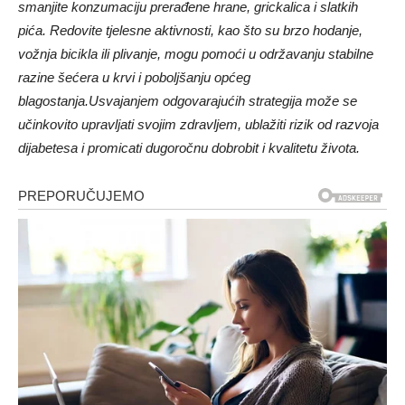
smanjite konzumaciju prerađene hrane, grickalica i slatkih
pića. Redovite tjelesne aktivnosti, kao što su brzo hodanje,
vožnja bicikla ili plivanje, mogu pomoći u održavanju stabilne
razine šećera u krvi i poboljšanju općeg
blagostanja.
Usvajanjem odgovarajućih strategija može se
učinkovito upravljati svojim zdravljem, ublažiti rizik od razvoja
dijabetesa i promicati dugoročnu dobrobit i kvalitetu života.