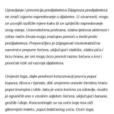
Upravljanje i prevencija predijabetesa Dijagnoza predijabetesa
ne znači sigurno napredovanje u dijabetes. U stvarnosti, mogu
se usvojiti različite mjere kako bi se spriječilo napredovanje
ovog stanja. Uravnotežena prehrana, stalna tjelesna aktivnost i
zdrav način života mogu značajno pomoći u borbi protiv
predijabetesa. Preporučljivo je izbjegavati visokokalorične
namirnice prepune šećera, uključujući slatkiše, slatka pića i
brzu hranu, jer oni mogu brzo povisiti razinu šećera u krvi i
povećati rizik od razvoja dijabetesa.
Umjesto toga, dajte prednost konzumaciji povrća poput
kupusa, tikvica i špinata, dok umjereno unosite škrobnu hranu
poput krumpira i cikle. Iako je voće korisno za zdravlje, mudro
je ograničiti ono s visokim udjelom šećera, uključujući banane,
grožđe i dinje. Koncentrirajte se na voće koje ima niži
glikemijski indeks, poput bobičastog voća. Osim toga,