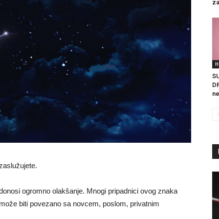
za
H
S
DR
ne
zaslužujete.
donosi ogromno olakšanje. Mnogi pripadnici ovog znaka
o može biti povezano sa novcem, poslom, privatnim