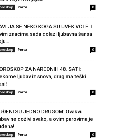
Portal
oroskop
0
AVLJA SE NEKO KOGA SU UVEK VOLELI:
vim znacima sada dolazi ljubavna šansa
ju...
Portal
oroskop
0
OROSKOP ZA NAREDNIH 48. SATI:
ekome ljubav iz snova, drugima teški
ani!
Portal
oroskop
0
UĐENI SU JEDNO DRUGOM: Ovakvu
jubav ne doživi svako, a ovim parovima je
uđena!
Portal
oroskop
0