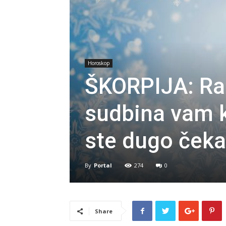
Horoskop
ŠKORPIJA: Rad
sudbina vam 
ste dugo čekal
By
Portal
274
0
Share