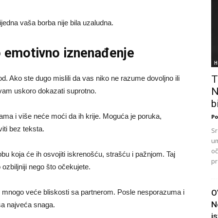
ijedna vaša borba nije bila uzaludna.
o emotivno iznenađenje
H
T
 Ako ste dugo mislili da vas niko ne razume dovoljno ili
N
e vam uskoro dokazati suprotno.
bi
a i više neće moći da ih krije. Moguća je poruka,
Po
iti bez teksta.
Sr
um
oč
u koja će ih osvojiti iskrenošću, strašću i pažnjom. Taj
pr
biljniji nego što očekujete.
O
d mnogo veće bliskosti sa partnerom. Posle nesporazuma i
N
ša najveća snaga.
i