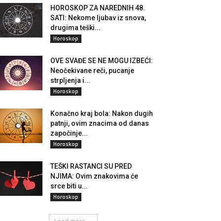
HOROSKOP ZA NAREDNIH 48.
SATI: Nekome ljubav iz snova,
drugima teški...
Horoskop
OVE SVAĐE SE NE MOGU IZBEĆI:
Neočekivane reči, pucanje
strpljenja i...
Horoskop
Konačno kraj bola: Nakon dugih
patnji, ovim znacima od danas
započinje...
Horoskop
TEŠKI RASTANCI SU PRED
NJIMA: Ovim znakovima će
srce biti u...
Horoskop