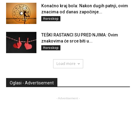
Konačno kraj bola: Nakon dugih patnji, ovim
znacima od danas započinje...
Horoskop
TEŠKI RASTANCI SU PRED NJIMA: Ovim
znakovima će srce biti u...
Horoskop
Load more
Oglasi - Advertisement
- Advertisement -