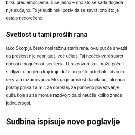
bitku pred emocijama. Biće jasno – ono što se sada događa
nije slučajno. To je sudbinski poziv da se završi ono što je
ostalo nedorečeno.
Svetlost u tami prošlih rana
Iako Škorpija često nosi težinu starih rana, ovaj put će shvatiti
da prošlost nije neprijatelj, već učitelj. Taj neočekivani susret
donosi i mogućnost isceljenja. U razgovoru koji može početi
stidljivo, u pogledu koji traje duže nego što bi trebalo, otvoriće
se vrata razumevanja. Možda je prošlost donela bol, ali sada
postoji prilika za mir, za oproštaj, za ponovno povezivanje
duša koje su se morale razdvojiti da bi naučile koliko znače
jedna drugoj.
Sudbina ispisuje novo poglavlje