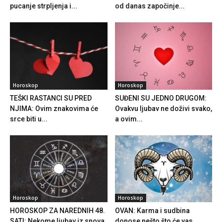
pucanje strpljenja i...
od danas započinje...
Horoskop
Horoskop
TEŠKI RASTANCI SU PRED
SUĐENI SU JEDNO DRUGOM:
NJIMA: Ovim znakovima će
Ovakvu ljubav ne doživi svako,
srce biti u...
a ovim...
Horoskop
Horoskop
HOROSKOP ZA NAREDNIH 48.
OVAN: Karma i sudbina
SATI: Nekome ljubav iz snova,
donose nešto što će vas