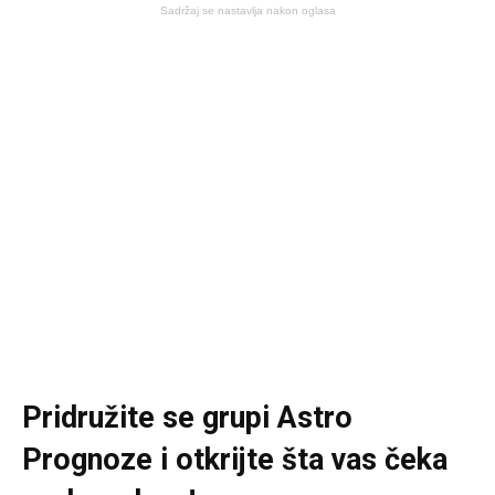
Sadržaj se nastavlja nakon oglasa
Pridružite se grupi
Astro
Prognoze
i otkrijte šta vas čeka