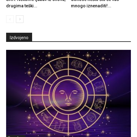
drugima teški...
mnogo iznenaditi!...
Izdvojeno