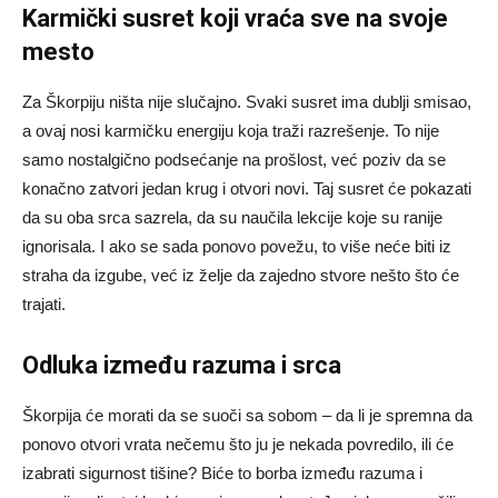
Karmički susret koji vraća sve na svoje
mesto
Za Škorpiju ništa nije slučajno. Svaki susret ima dublji smisao,
a ovaj nosi karmičku energiju koja traži razrešenje. To nije
samo nostalgično podsećanje na prošlost, već poziv da se
konačno zatvori jedan krug i otvori novi. Taj susret će pokazati
da su oba srca sazrela, da su naučila lekcije koje su ranije
ignorisala. I ako se sada ponovo povežu, to više neće biti iz
straha da izgube, već iz želje da zajedno stvore nešto što će
trajati.
Odluka između razuma i srca
Škorpija će morati da se suoči sa sobom – da li je spremna da
ponovo otvori vrata nečemu što ju je nekada povredilo, ili će
izabrati sigurnost tišine? Biće to borba između razuma i