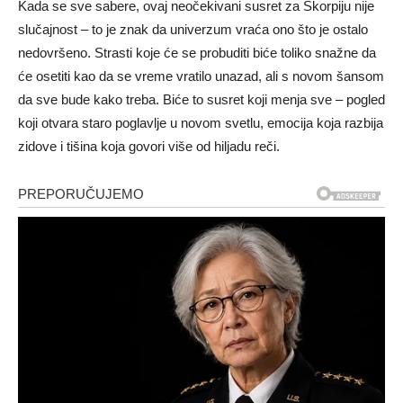
Kada se sve sabere, ovaj neočekivani susret za Škorpiju nije
slučajnost – to je znak da univerzum vraća ono što je ostalo
nedovršeno. Strasti koje će se probuditi biće toliko snažne da
će osetiti kao da se vreme vratilo unazad, ali s novom šansom
da sve bude kako treba. Biće to susret koji menja sve – pogled
koji otvara staro poglavlje u novom svetlu, emocija koja razbija
zidove i tišina koja govori više od hiljadu reči.