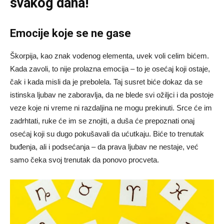
svakog dana!
Emocije koje se ne gase
Škorpija, kao znak vodenog elementa, uvek voli celim bićem.
Kada zavoli, to nije prolazna emocija – to je osećaj koji ostaje,
čak i kada misli da je prebolela. Taj susret biće dokaz da se
istinska ljubav ne zaboravlja, da ne blede svi ožiljci i da postoje
veze koje ni vreme ni razdaljina ne mogu prekinuti. Srce će im
zadrhtati, ruke će im se znojiti, a duša će prepoznati onaj
osećaj koji su dugo pokušavali da ućutkaju. Biće to trenutak
buđenja, ali i podsećanja – da prava ljubav ne nestaje, već
samo čeka svoj trenutak da ponovo procveta.