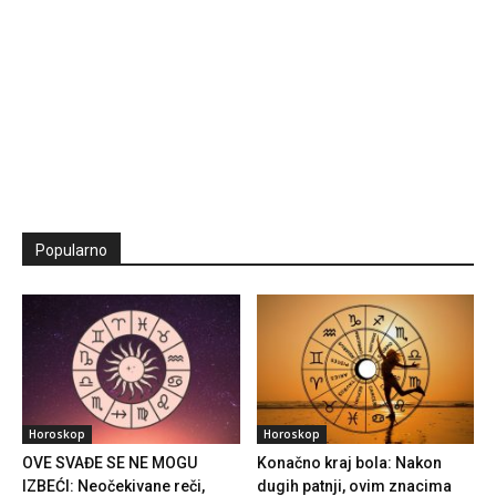
Popularno
Horoskop
Horoskop
OVE SVAĐE SE NE MOGU
Konačno kraj bola: Nakon
IZBEĆI: Neočekivane reči,
dugih patnji, ovim znacima