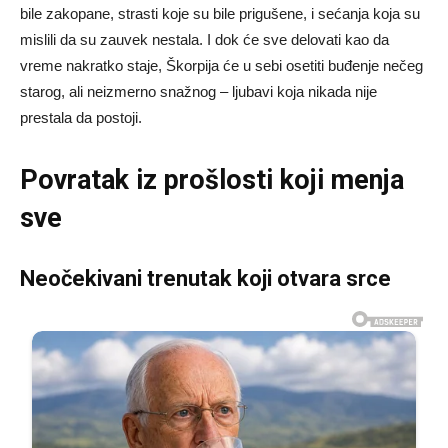
bile zakopane, strasti koje su bile prigušene, i sećanja koja su
mislili da su zauvek nestala. I dok će sve delovati kao da
vreme nakratko staje, Škorpija će u sebi osetiti buđenje nečeg
starog, ali neizmerno snažnog – ljubavi koja nikada nije
prestala da postoji.
Povratak iz prošlosti koji menja
sve
Neočekivani trenutak koji otvara srce