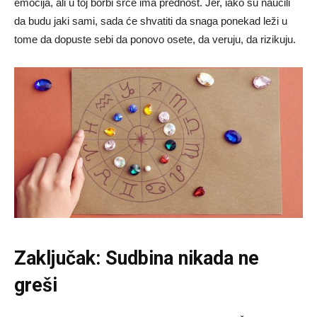
emocija, ali u toj borbi srce ima prednost. Jer, iako su naučili
da budu jaki sami, sada će shvatiti da snaga ponekad leži u
tome da dopuste sebi da ponovo osete, da veruju, da rizikuju.
Zaključak: Sudbina nikada ne
greši