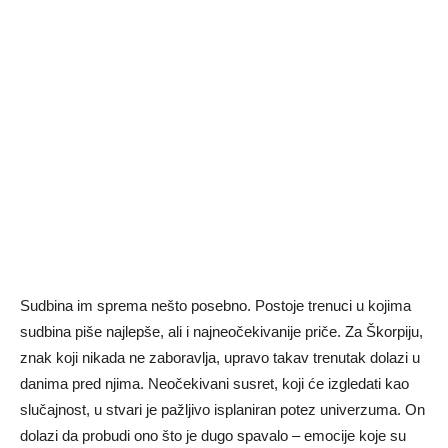
Sudbina im sprema nešto posebno. Postoje trenuci u kojima
sudbina piše najlepše, ali i najneočekivanije priče. Za Škorpiju,
znak koji nikada ne zaboravlja, upravo takav trenutak dolazi u
danima pred njima. Neočekivani susret, koji će izgledati kao
slučajnost, u stvari je pažljivo isplaniran potez univerzuma. On
dolazi da probudi ono što je dugo spavalo – emocije koje su