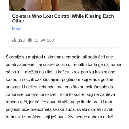
Škorpije su majstori u skrivanju emocija, ali sada će i one
ostati zatečene. Taj susret dolazi u trenutku kada ga najmanje
očekuju – možda na ulici, u kafiću, kroz poruku koja stigne
kasno u noć, ili čak slučajnim pogledom koji vraća godine
unazad. U deliću sekunde, sve ono što su pokušavale da
zaborave ponovo će oživeti. Biće to susret koji ne zahteva
mnogo reči, jer oči će govoriti više nego ikada pre. U tom
pogledu biće prepoznata svaka suza, svaki osmeh i svaki
trenutak iz prošlosti koji još uvek živi negde duboko u duši.