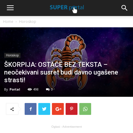
Home
Horoskop
Horoskop
ŠKORPIJA: OSTAĆE BEZ TEKSTA –
neočekivani susret budi davno ugašene
strasti!
By
Portal
498
0
Oglasi - Advertisement