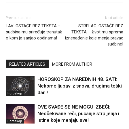
Previous article
Next article
LAV: OSTAĆE BEZ TEKSTA –
STRELAC: OSTAĆE BEZ
sudbina mu priređuje trenutak
TEKSTA – život mu sprema
o kom je sanjao godinama!
iznenađenje koje menja pravac
sudbine!
RELATED ARTICLES
MORE FROM AUTHOR
HOROSKOP ZA NAREDNIH 48. SATI:
Nekome ljubav iz snova, drugima teški
dani!
Horoskop
OVE SVAĐE SE NE MOGU IZBEĆI:
Neočekivane reči, pucanje strpljenja i
istine koje menjaju sve!
Horoskop