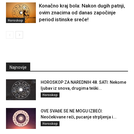
Konačno kraj bola: Nakon dugih patnji,
ovim znacima od danas započinje
period istinske sreće!
Horoskop
Najnovije
HOROSKOP ZA NAREDNIH 48. SATI: Nekome
ljubav iz snova, drugima teški...
Horoskop
OVE SVAĐE SE NE MOGU IZBEĆI:
Neočekivane reči, pucanje strpljenja i...
Horoskop