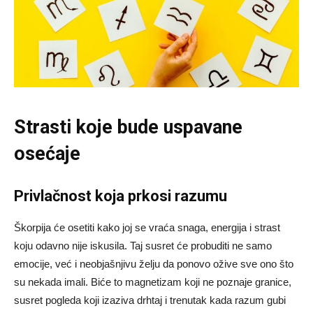
Strasti koje bude uspavane
osećaje
Privlačnost koja prkosi razumu
Škorpija će osetiti kako joj se vraća snaga, energija i strast
koju odavno nije iskusila. Taj susret će probuditi ne samo
emocije, već i neobjašnjivu želju da ponovo ožive sve ono što
su nekada imali. Biće to magnetizam koji ne poznaje granice,
susret pogleda koji izaziva drhtaj i trenutak kada razum gubi