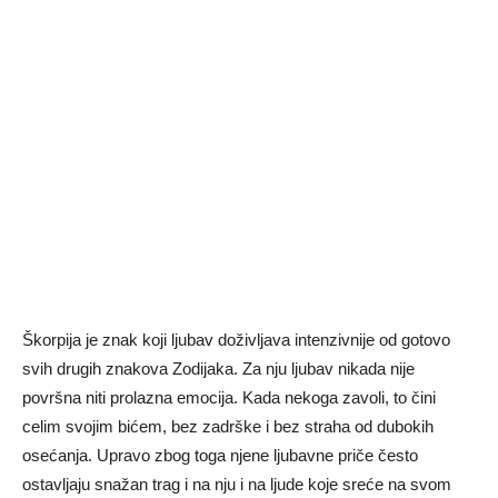
Škorpija je znak koji ljubav doživljava intenzivnije od gotovo
svih drugih znakova Zodijaka. Za nju ljubav nikada nije
površna niti prolazna emocija. Kada nekoga zavoli, to čini
celim svojim bićem, bez zadrške i bez straha od dubokih
osećanja. Upravo zbog toga njene ljubavne priče često
ostavljaju snažan trag i na nju i na ljude koje sreće na svom