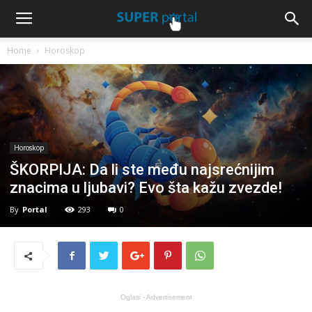
Home
Horoskop
Horoskop
ŠKORPIJA: Da li ste među najsrećnijim
znacima u ljubavi? Evo šta kažu zvezde!
By
Portal
293
0
Oglasi - Advertisement