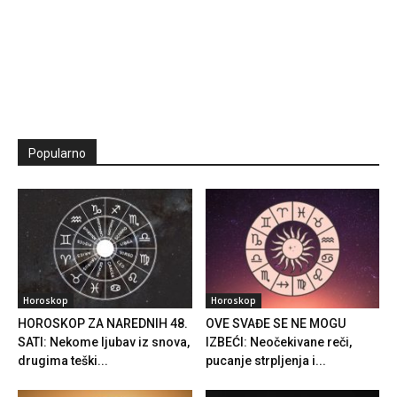
Popularno
Horoskop
Horoskop
HOROSKOP ZA NAREDNIH 48.
OVE SVAĐE SE NE MOGU
SATI: Nekome ljubav iz snova,
IZBEĆI: Neočekivane reči,
drugima teški...
pucanje strpljenja i...