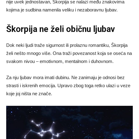
nije uvek jednostavan, Škorpija se nalazi među znakovima
kojima je sudbina namenila veliku i nezaboravnu ljubav.
Škorpija ne želi običnu ljubav
Dok neki ljudi traže sigurnost ili prolaznu romantiku, Škorpija
želi nešto mnogo više. Ona traži povezanost koja se oseća na
svakom nivou – emotivnom, mentalnom i duhovnom.
Za nju ljubav mora imati dubinu. Ne zanimaju je odnosi bez
strasti i iskrenih emocija. Upravo zbog toga retko ulazi u veze
koje joj ništa ne znače.