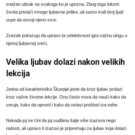
snažan utisak na svakoga ko je upozna. Zbog toga tokom
života privlači mnoge ljubavne prilike, ali samo mali broj ljudi
uspe da osvoji njeno srce.
Zvezde pokazuju da upravo ta selektivnost igra važnu ulogu u
njenoj ljubavnoj sreći.
Velika ljubav dolazi nakon velikih
lekcija
Jedna od karakteristika Škorpije jeste da kroz ljubav prolazi
kroz važne životne lekcije. Ona često mora da nauči kako da
veruje, kako da oprosti i kako da ostavi prošlost iza sebe.
Nekada joj se čini da joj sudbina šalje više izazova nego
radosti, ali upravo ti izazovi je pripremaju za ljubav koja dolazi