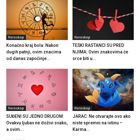
Horoskop
Horoskop
Konačno kraj bola: Nakon
TEŠKI RASTANCI SU PRED
dugih patnji, ovim znacima
NJIMA: Ovim znakovima će
od danas započinje...
srce biti u...
Horoskop
Horoskop
SUĐENI SU JEDNO DRUGOM:
JARAC: Ne otvarajte ovo ako
Ovakvu ljubav ne doživi svako,
niste spremni na istinu –
a ovim...
Karma...