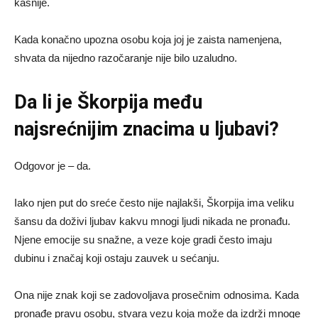
kasnije.
Kada konačno upozna osobu koja joj je zaista namenjena,
shvata da nijedno razočaranje nije bilo uzaludno.
Da li je Škorpija među
najsrećnijim znacima u ljubavi?
Odgovor je – da.
Iako njen put do sreće često nije najlakši, Škorpija ima veliku
šansu da doživi ljubav kakvu mnogi ljudi nikada ne pronađu.
Njene emocije su snažne, a veze koje gradi često imaju
dubinu i značaj koji ostaju zauvek u sećanju.
Ona nije znak koji se zadovoljava prosečnim odnosima. Kada
pronađe pravu osobu, stvara vezu koja može da izdrži mnoge