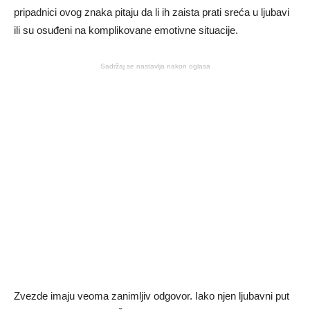
pripadnici ovog znaka pitaju da li ih zaista prati sreća u ljubavi
ili su osuđeni na komplikovane emotivne situacije.
Sadržaj se nastavlja nakon oglasa
Zvezde imaju veoma zanimljiv odgovor. Iako njen ljubavni put