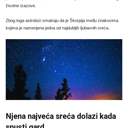
životne izazove.
Zbog toga astrolozi smatraju da je Škorpija među znakovima
kojima je namenjena jedna od najdubljih ljubavnih sreća.
Njena najveća sreća dolazi kada
spusti gard