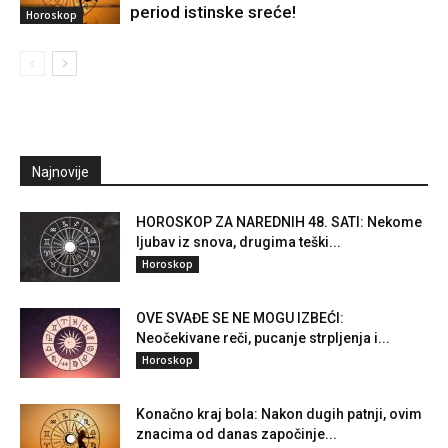
period istinske sreće!
Horoskop
Najnovije
HOROSKOP ZA NAREDNIH 48. SATI: Nekome
ljubav iz snova, drugima teški...
Horoskop
OVE SVAĐE SE NE MOGU IZBEĆI:
Neočekivane reči, pucanje strpljenja i...
Horoskop
Konačno kraj bola: Nakon dugih patnji, ovim
znacima od danas započinje...