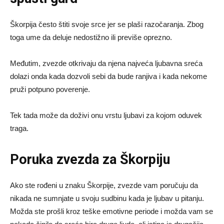
Škorpija često štiti svoje srce jer se plaši razočaranja. Zbog
toga ume da deluje nedostižno ili previše oprezno.
Međutim, zvezde otkrivaju da njena najveća ljubavna sreća
dolazi onda kada dozvoli sebi da bude ranjiva i kada nekome
pruži potpuno poverenje.
Tek tada može da doživi onu vrstu ljubavi za kojom oduvek
traga.
Poruka zvezda za Škorpiju
Ako ste rođeni u znaku Škorpije, zvezde vam poručuju da
nikada ne sumnjate u svoju sudbinu kada je ljubav u pitanju.
Možda ste prošli kroz teške emotivne periode i možda vam se