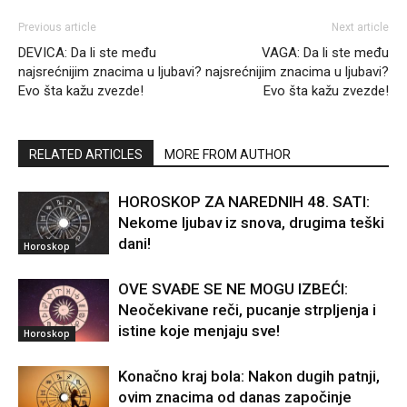
Previous article
Next article
DEVICA: Da li ste među
VAGA: Da li ste među
najsrećnijim znacima u ljubavi?
najsrećnijim znacima u ljubavi?
Evo šta kažu zvezde!
Evo šta kažu zvezde!
RELATED ARTICLES
MORE FROM AUTHOR
HOROSKOP ZA NAREDNIH 48. SATI:
Nekome ljubav iz snova, drugima teški
dani!
Horoskop
OVE SVAĐE SE NE MOGU IZBEĆI:
Neočekivane reči, pucanje strpljenja i
istine koje menjaju sve!
Horoskop
Konačno kraj bola: Nakon dugih patnji,
ovim znacima od danas započinje