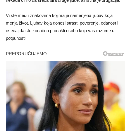
nekada činilo da sreća bira druge ljude, ali istina je drugačija.
Vi ste među znakovima kojima je namenjena ljubav koja
menja život. Ljubav koja donosi strast, poverenje, odanost i
osećaj da ste konačno pronašli osobu koja vas razume u
potpunosti.