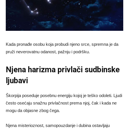
Kada pronađe osobu koja probudi njeno srce, spremna je da
pruži neverovatnu odanost, pažnju i podršku.
Njena harizma privlači sudbinske
ljubavi
Škorpija poseduje posebnu energiju kojoj je teško odoleti. Ljudi
često osećaju snažnu privlačnost prema njoj, čak i kada ne
mogu da objasne zbog čega.
Njena misterioznost, samopouzdanje i dubina ostavljaju