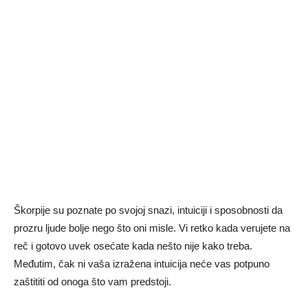
Škorpije su poznate po svojoj snazi, intuiciji i sposobnosti da
prozru ljude bolje nego što oni misle. Vi retko kada verujete na
reč i gotovo uvek osećate kada nešto nije kako treba.
Međutim, čak ni vaša izražena intuicija neće vas potpuno
zaštititi od onoga što vam predstoji.