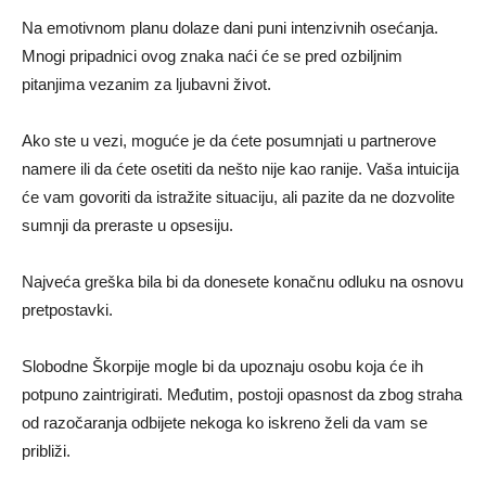
Na emotivnom planu dolaze dani puni intenzivnih osećanja.
Mnogi pripadnici ovog znaka naći će se pred ozbiljnim
pitanjima vezanim za ljubavni život.
Ako ste u vezi, moguće je da ćete posumnjati u partnerove
namere ili da ćete osetiti da nešto nije kao ranije. Vaša intuicija
će vam govoriti da istražite situaciju, ali pazite da ne dozvolite
sumnji da preraste u opsesiju.
Najveća greška bila bi da donesete konačnu odluku na osnovu
pretpostavki.
Slobodne Škorpije mogle bi da upoznaju osobu koja će ih
potpuno zaintrigirati. Međutim, postoji opasnost da zbog straha
od razočaranja odbijete nekoga ko iskreno želi da vam se
približi.