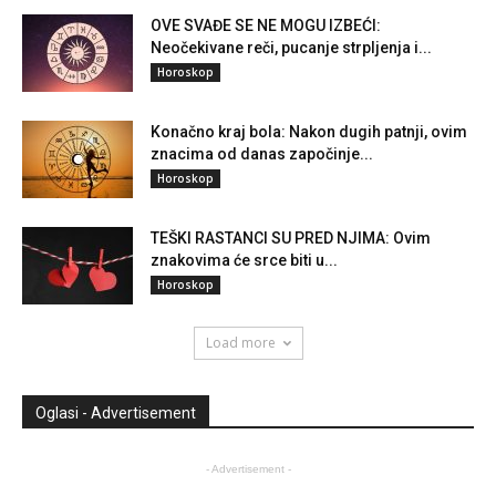
OVE SVAĐE SE NE MOGU IZBEĆI:
Neočekivane reči, pucanje strpljenja i...
Horoskop
Konačno kraj bola: Nakon dugih patnji, ovim
znacima od danas započinje...
Horoskop
TEŠKI RASTANCI SU PRED NJIMA: Ovim
znakovima će srce biti u...
Horoskop
Load more
Oglasi - Advertisement
- Advertisement -