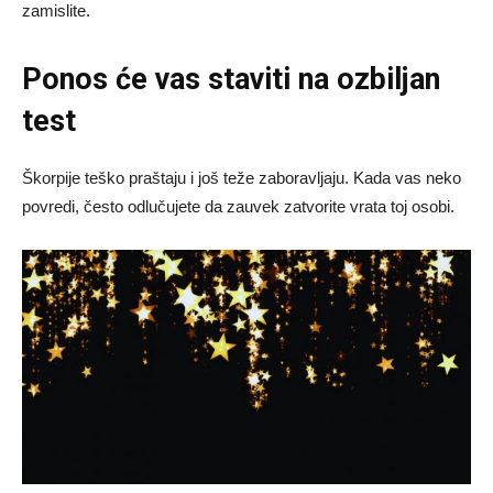
zamislite.
Ponos će vas staviti na ozbiljan
test
Škorpije teško praštaju i još teže zaboravljaju. Kada vas neko
povredi, često odlučujete da zauvek zatvorite vrata toj osobi.