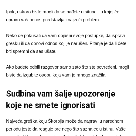
Ipak, uskoro biste mogli da se nađete u situaciji u kojoj će
upravo vaš ponos predstavljati najveći problem.
Neko će pokušati da vam objasni svoje postupke, da ispravi
grešku ili da obnovi odnos koji je narušen. Pitanje je da li ćete
biti spremni da saslušate.
Ako budete odbili razgovor samo zato što ste povređeni, mogli
biste da izgubite osobu koja vam je mnogo značila.
Sudbina vam šalje upozorenje
koje ne smete ignorisati
Najveća greška koju Škorpija može da napravi u narednom
periodu jeste da reaguje pre nego što sazna celu istinu. Vaše