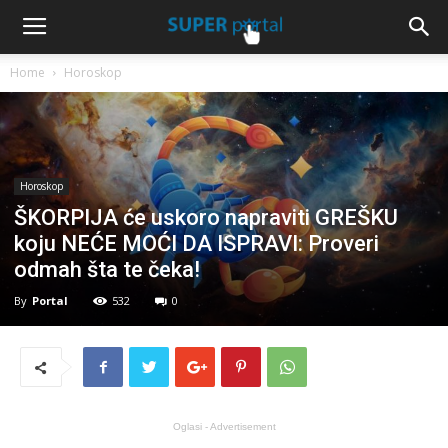
Home
Horoskop
Horoskop
ŠKORPIJA će uskoro napraviti GREŠKU
koju NEĆE MOĆI DA ISPRAVI: Proveri
odmah šta te čeka!
By
Portal
532
0
Oglasi - Advertisement