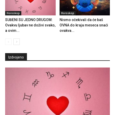
Horoskop
Horoskop
SUĐENI SU JEDNO DRUGOM:
Nismo očekivali da će baš
Ovakvu ljubav ne doživi svako,
OVNA do kraja meseca snaći
a ovim...
ovakva...
Izdvojeno