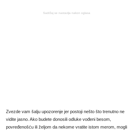
Sadržaj se nastavlja nakon oglasa
Zvezde vam šalju upozorenje jer postoji nešto što trenutno ne
vidite jasno. Ako budete donosili odluke vođeni besom,
povređenošću ili željom da nekome vratite istom merom, mogli