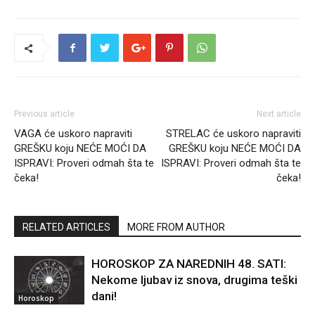
Previous article
Next article
VAGA će uskoro napraviti
STRELAC će uskoro napraviti
GREŠKU koju NEĆE MOĆI DA
GREŠKU koju NEĆE MOĆI DA
ISPRAVI: Proveri odmah šta te
ISPRAVI: Proveri odmah šta te
čeka!
čeka!
RELATED ARTICLES
MORE FROM AUTHOR
HOROSKOP ZA NAREDNIH 48. SATI:
Nekome ljubav iz snova, drugima teški
dani!
Horoskop