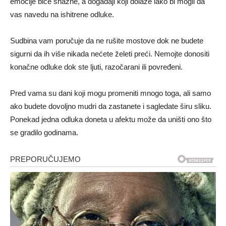
emocije biće snažne, a događaji koji dolaze lako bi mogli da
vas navedu na ishitrene odluke.
Sudbina vam poručuje da ne rušite mostove dok ne budete
sigurni da ih više nikada nećete želeti preći. Nemojte donositi
konačne odluke dok ste ljuti, razočarani ili povređeni.
Pred vama su dani koji mogu promeniti mnogo toga, ali samo
ako budete dovoljno mudri da zastanete i sagledate širu sliku.
Ponekad jedna odluka doneta u afektu može da uništi ono što
se gradilo godinama.