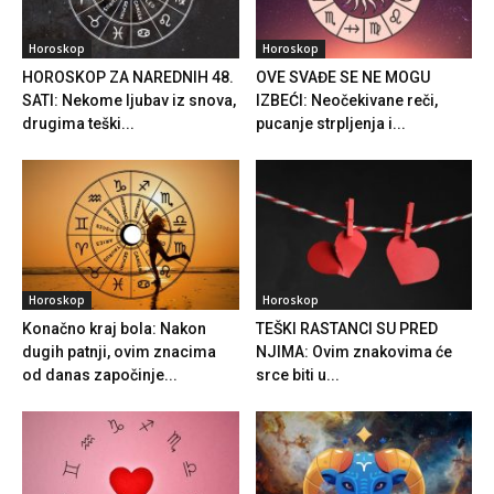
Horoskop
Horoskop
HOROSKOP ZA NAREDNIH 48.
OVE SVAĐE SE NE MOGU
SATI: Nekome ljubav iz snova,
IZBEĆI: Neočekivane reči,
drugima teški...
pucanje strpljenja i...
Horoskop
Horoskop
Konačno kraj bola: Nakon
TEŠKI RASTANCI SU PRED
dugih patnji, ovim znacima
NJIMA: Ovim znakovima će
od danas započinje...
srce biti u...