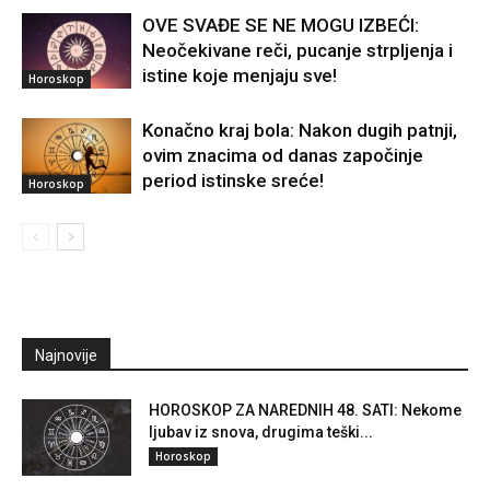
OVE SVAĐE SE NE MOGU IZBEĆI:
Neočekivane reči, pucanje strpljenja i
istine koje menjaju sve!
Horoskop
Konačno kraj bola: Nakon dugih patnji,
ovim znacima od danas započinje
period istinske sreće!
Horoskop
Najnovije
HOROSKOP ZA NAREDNIH 48. SATI: Nekome
ljubav iz snova, drugima teški...
Horoskop