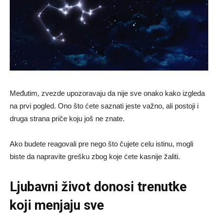
Međutim, zvezde upozoravaju da nije sve onako kako izgleda
na prvi pogled. Ono što ćete saznati jeste važno, ali postoji i
druga strana priče koju još ne znate.
Ako budete reagovali pre nego što čujete celu istinu, mogli
biste da napravite grešku zbog koje ćete kasnije žaliti.
Ljubavni život donosi trenutke
koji menjaju sve