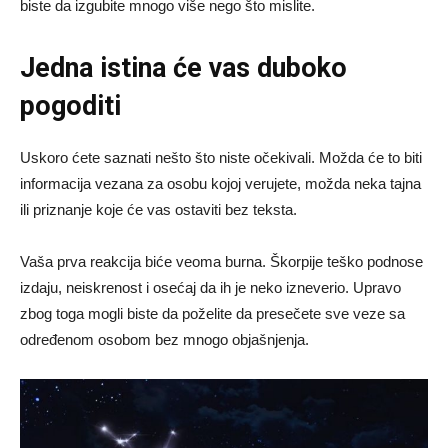
biste da izgubite mnogo više nego što mislite.
Jedna istina će vas duboko
pogoditi
Uskoro ćete saznati nešto što niste očekivali. Možda će to biti
informacija vezana za osobu kojoj verujete, možda neka tajna
ili priznanje koje će vas ostaviti bez teksta.
Vaša prva reakcija biće veoma burna. Škorpije teško podnose
izdaju, neiskrenost i osećaj da ih je neko izneverio. Upravo
zbog toga mogli biste da poželite da presečete sve veze sa
određenom osobom bez mnogo objašnjenja.