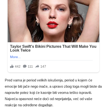
Pred vama je period velikih iskušenja, period u kojem će
emocije biti jače nego inače, a upravo zbog toga mogli biste da
napravite potez koji će kasnije biti veoma teško ispraviti.
Najveća opasnost neće doći od neprijatelja, već od vaše
reakcije na određene događaje.