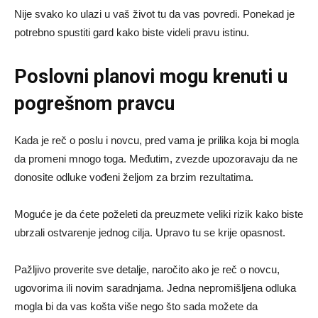
Nije svako ko ulazi u vaš život tu da vas povredi. Ponekad je
potrebno spustiti gard kako biste videli pravu istinu.
Poslovni planovi mogu krenuti u
pogrešnom pravcu
Kada je reč o poslu i novcu, pred vama je prilika koja bi mogla
da promeni mnogo toga. Međutim, zvezde upozoravaju da ne
donosite odluke vođeni željom za brzim rezultatima.
Moguće je da ćete poželeti da preuzmete veliki rizik kako biste
ubrzali ostvarenje jednog cilja. Upravo tu se krije opasnost.
Pažljivo proverite sve detalje, naročito ako je reč o novcu,
ugovorima ili novim saradnjama. Jedna nepromišljena odluka
mogla bi da vas košta više nego što sada možete da