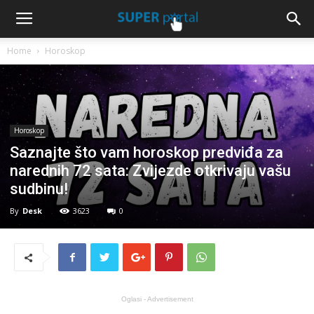
Home
Horoskop
Horoskop
Saznajte što vam horoskop predviđa za
narednih 72 sata: Zvijezde otkrivaju vašu
sudbinu!
By
Desk
3623
0
Oglasi - Advertisement