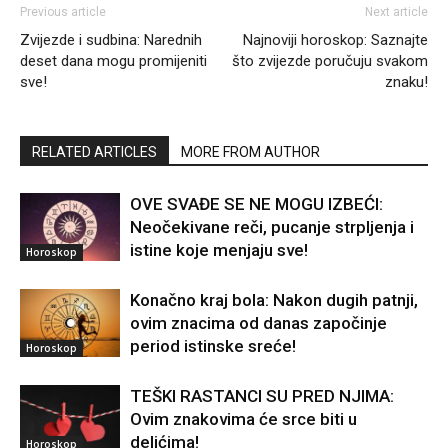
Previous article
Next article
Zvijezde i sudbina: Narednih
Najnoviji horoskop: Saznajte
deset dana mogu promijeniti
što zvijezde poručuju svakom
sve!
znaku!
RELATED ARTICLES
MORE FROM AUTHOR
OVE SVAĐE SE NE MOGU IZBEĆI:
Neočekivane reči, pucanje strpljenja i
istine koje menjaju sve!
Horoskop
Konačno kraj bola: Nakon dugih patnji,
ovim znacima od danas započinje
period istinske sreće!
Horoskop
TEŠKI RASTANCI SU PRED NJIMA:
Ovim znakovima će srce biti u
delićima!
Horoskop