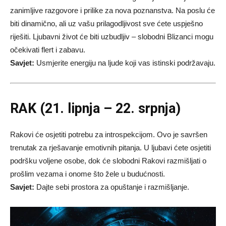
zanimljive razgovore i prilike za nova poznanstva. Na poslu će
biti dinamično, ali uz vašu prilagodljivost sve ćete uspješno
riješiti. Ljubavni život će biti uzbudljiv – slobodni Blizanci mogu
očekivati flert i zabavu.
Savjet:
Usmjerite energiju na ljude koji vas istinski podržavaju.
RAK (21. lipnja – 22. srpnja)
Rakovi će osjetiti potrebu za introspekcijom. Ovo je savršen
trenutak za rješavanje emotivnih pitanja. U ljubavi ćete osjetiti
podršku voljene osobe, dok će slobodni Rakovi razmišljati o
prošlim vezama i onome što žele u budućnosti.
Savjet:
Dajte sebi prostora za opuštanje i razmišljanje.