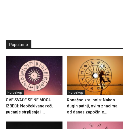
Popularno
Horoskop
Horoskop
OVE SVAĐE SE NE MOGU
Konačno kraj bola: Nakon
IZBEĆI: Neočekivane reči,
dugih patnji, ovim znacima
pucanje strpljenja i...
od danas započinje...