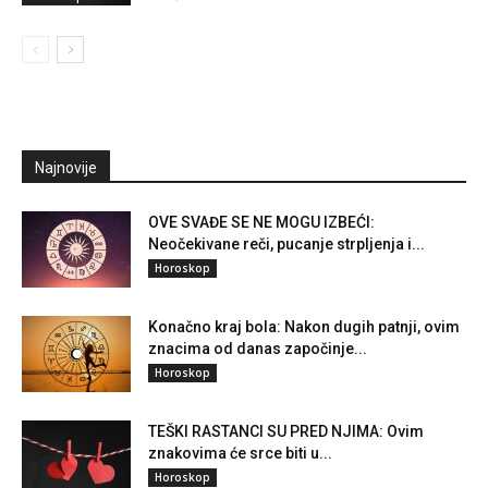
Najnovije
OVE SVAĐE SE NE MOGU IZBEĆI:
Neočekivane reči, pucanje strpljenja i...
Horoskop
Konačno kraj bola: Nakon dugih patnji, ovim
znacima od danas započinje...
Horoskop
TEŠKI RASTANCI SU PRED NJIMA: Ovim
znakovima će srce biti u...
Horoskop