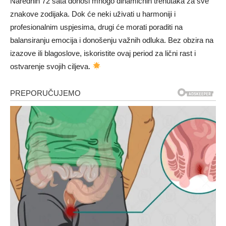
Narednih 72 sata donosi mnogo dinamičnih trenutaka za sve
znakove zodijaka. Dok će neki uživati u harmoniji i
profesionalnim uspjesima, drugi će morati poraditi na
balansiranju emocija i donošenju važnih odluka. Bez obzira na
izazove ili blagoslove, iskoristite ovaj period za lični rast i
ostvarenje svojih ciljeva.