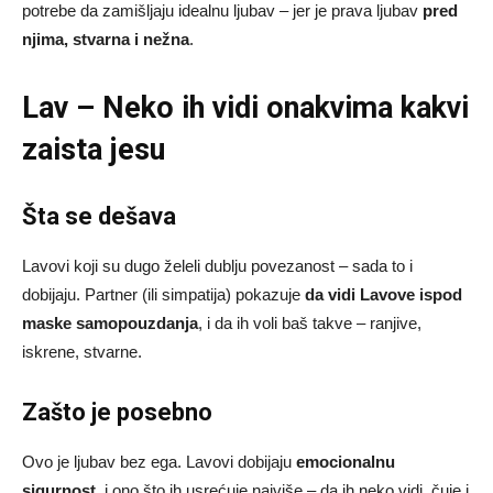
potrebe da zamišljaju idealnu ljubav – jer je prava ljubav
pred
njima, stvarna i nežna
.
Lav – Neko ih vidi onakvima kakvi
zaista jesu
Šta se dešava
Lavovi koji su dugo želeli dublju povezanost – sada to i
dobijaju. Partner (ili simpatija) pokazuje
da vidi Lavove ispod
maske samopouzdanja
, i da ih voli baš takve – ranjive,
iskrene, stvarne.
Zašto je posebno
Ovo je ljubav bez ega. Lavovi dobijaju
emocionalnu
sigurnost
, i ono što ih usrećuje najviše – da ih neko vidi, čuje i