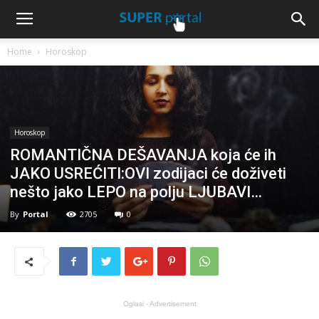
Home
Horoskop
Horoskop
ROMANTIČNA DEŠAVANJA koja će ih
JAKO USREĆITI:OVI zodijaci će doživeti
nešto jako LEPO na polju LJUBAVI…
By
Portal
2705
0
Oglasi - Advertisement