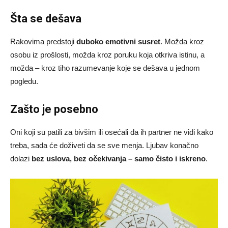
Šta se dešava
Rakovima predstoji
duboko emotivni susret
. Možda kroz
osobu iz prošlosti, možda kroz poruku koja otkriva istinu, a
možda – kroz tiho razumevanje koje se dešava u jednom
pogledu.
Zašto je posebno
Oni koji su patili za bivšim ili osećali da ih partner ne vidi kako
treba, sada će doživeti da se sve menja. Ljubav konačno
dolazi
bez uslova, bez očekivanja – samo čisto i iskreno
.