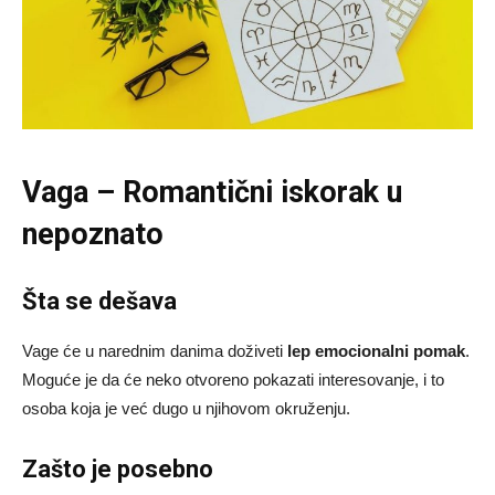
Vaga – Romantični iskorak u
nepoznato
Šta se dešava
Vage će u narednim danima doživeti
lep emocionalni pomak
.
Moguće je da će neko otvoreno pokazati interesovanje, i to
osoba koja je već dugo u njihovom okruženju.
Zašto je posebno