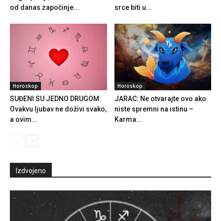
od danas započinje...
srce biti u...
Horoskop
Horoskop
SUĐENI SU JEDNO DRUGOM:
JARAC: Ne otvarajte ovo ako
Ovakvu ljubav ne doživi svako,
niste spremni na istinu –
a ovim...
Karma...
Izdvojeno