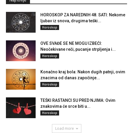
Najnovije
HOROSKOP ZA NAREDNIH 48. SATI: Nekome
ljubav iz snova, drugima teški...
Horoskop
OVE SVAĐE SE NE MOGU IZBEĆI:
Neočekivane reči, pucanje strpljenja i...
Horoskop
Konačno kraj bola: Nakon dugih patnji, ovim
znacima od danas započinje...
Horoskop
TEŠKI RASTANCI SU PRED NJIMA: Ovim
znakovima će srce biti u...
Horoskop
Load more