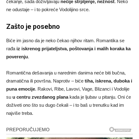
čekanje, sada doživljavaju
nečije strpljenje, nežnost
. Neko
ne odustaje – i to pokreće Vodolijino srce.
Zašto je posebno
Biće im jasno da je neko čekao njihov ritam. Romantika se
rađa
iz iskrenog prijateljstva, poštovanja i malih koraka ka
poverenju
.
Romantična dešavanja u narednim danima neće biti bučna,
dramatična ili površna. Naprotiv – biće
tiha, iskrena, duboka i
puna emocije
. Rakovi, Ribe, Lavovi, Vage, Blizanci i Vodolije
su
u centru zvezdanog plana
kada je ljubav u pitanju. Oni će
doživeti ono što su dugo čekali – i to baš u trenutku kad im
najviše treba.