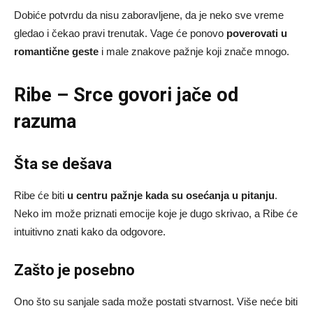
Dobiće potvrdu da nisu zaboravljene, da je neko sve vreme
gledao i čekao pravi trenutak. Vage će ponovo
poverovati u
romantične geste
i male znakove pažnje koji znače mnogo.
Ribe – Srce govori jače od
razuma
Šta se dešava
Ribe će biti
u centru pažnje kada su osećanja u pitanju
.
Neko im može priznati emocije koje je dugo skrivao, a Ribe će
intuitivno znati kako da odgovore.
Zašto je posebno
Ono što su sanjale sada može postati stvarnost. Više neće biti