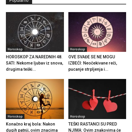
Popularno
Horoskop
Horoskop
HOROSKOP ZA NAREDNIH 48.
OVE SVAĐE SE NE MOGU
SATI: Nekome ljubav iz snova,
IZBEĆI: Neočekivane reči,
drugima teški...
pucanje strpljenja i...
Horoskop
Horoskop
Konačno kraj bola: Nakon
TEŠKI RASTANCI SU PRED
dugih patnji, ovim znacima
NJIMA: Ovim znakovima će