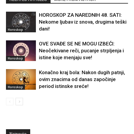
HOROSKOP ZA NAREDNIH 48. SATI:
Nekome ljubav iz snova, drugima teški
dani!
Horoskop
OVE SVAĐE SE NE MOGU IZBEĆI:
Neočekivane reči, pucanje strpljenja i
istine koje menjaju sve!
Horoskop
Konačno kraj bola: Nakon dugih patnji,
ovim znacima od danas započinje
period istinske sreće!
Horoskop