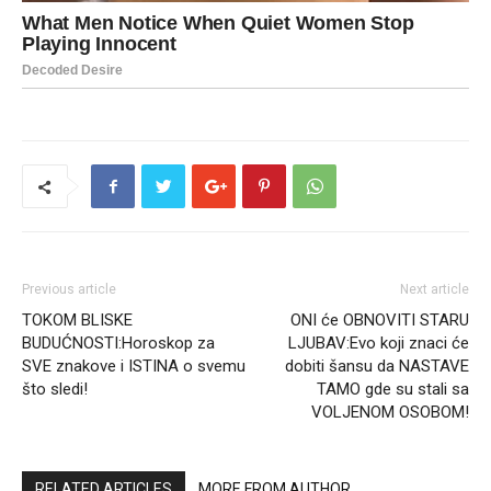
Previous article
Next article
TOKOM BLISKE
ONI će OBNOVITI STARU
BUDUĆNOSTI:Horoskop za
LJUBAV:Evo koji znaci će
SVE znakove i ISTINA o svemu
dobiti šansu da NASTAVE
što sledi!
TAMO gde su stali sa
VOLJENOM OSOBOM!
RELATED ARTICLES
MORE FROM AUTHOR