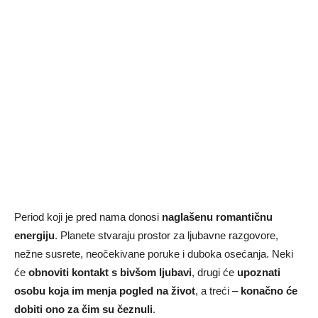
Period koji je pred nama donosi
naglašenu romantičnu
energiju
. Planete stvaraju prostor za ljubavne razgovore,
nežne susrete, neočekivane poruke i duboka osećanja. Neki
će
obnoviti kontakt s bivšom ljubavi
, drugi će
upoznati
osobu koja im menja pogled na život
, a treći –
konačno će
dobiti ono za čim su čeznuli
.