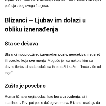
poštuje zbog svega što jesu.
Blizanci – Ljubav im dolazi u
obliku iznenađenja
Šta se dešava
Blizanci mogu doživeti
iznenadan poziv, neočekivani susret
ili poruku koja sve menja
. Moguće je i da neko s kim su
davno flertovali sada odluči da ih potraži i kaže – “hoću više od
toga”.
Zašto je posebno
Romantična energija dolazi kao
bura uzbuđenja
, ali i
stabilnosti. Prvi put posle dužeg vremena, Blizanci osećaju da