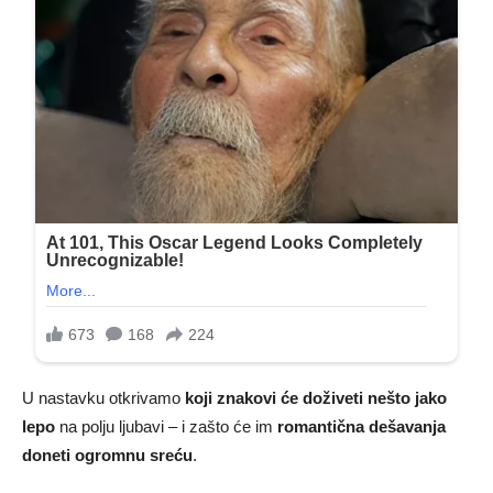
U nastavku otkrivamo
koji znakovi će doživeti nešto jako
lepo
na polju ljubavi – i zašto će im
romantična dešavanja
doneti ogromnu sreću
.