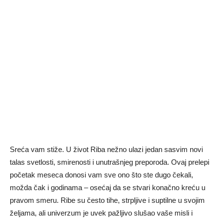
Sreća vam stiže. U život Riba nežno ulazi jedan sasvim novi
talas svetlosti, smirenosti i unutrašnjeg preporoda. Ovaj prelepi
početak meseca donosi vam sve ono što ste dugo čekali,
možda čak i godinama – osećaj da se stvari konačno kreću u
pravom smeru. Ribe su često tihe, strpljive i suptilne u svojim
željama, ali univerzum je uvek pažljivo slušao vaše misli i