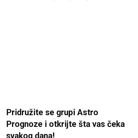
Pridružite se grupi
Astro
Prognoze
i otkrijte šta vas čeka
svakog dana!