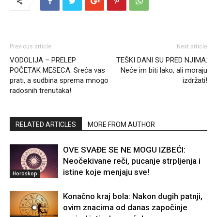
Previous article
Next article
VODOLIJA – PRELEP
TEŠKI DANI SU PRED NJIMA:
POČETAK MESECA: Sreća vas
Neće im biti lako, ali moraju
prati, a sudbina sprema mnogo
izdržati!
radosnih trenutaka!
RELATED ARTICLES
MORE FROM AUTHOR
OVE SVAĐE SE NE MOGU IZBEĆI:
Neočekivane reči, pucanje strpljenja i
istine koje menjaju sve!
Horoskop
Konačno kraj bola: Nakon dugih patnji,
ovim znacima od danas započinje