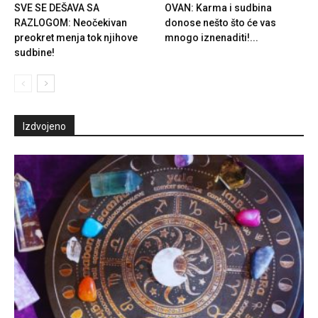
SVE SE DEŠAVA SA
OVAN: Karma i sudbina
RAZLOGOM: Neočekivan
donose nešto što će vas
preokret menja tok njihove
mnogo iznenaditi!...
sudbine!
Izdvojeno