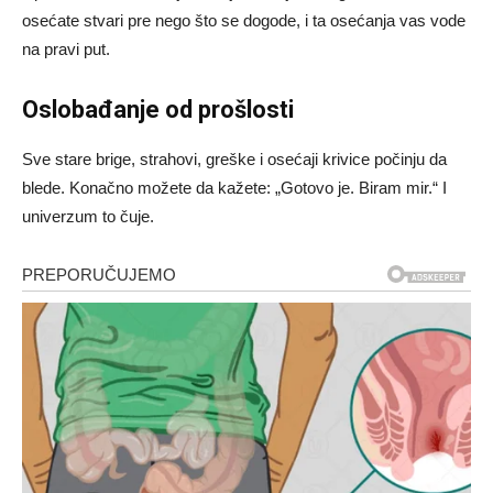
osećate stvari pre nego što se dogode, i ta osećanja vas vode
na pravi put.
Oslobađanje od prošlosti
Sve stare brige, strahovi, greške i osećaji krivice počinju da
blede. Konačno možete da kažete: „Gotovo je. Biram mir.“ I
univerzum to čuje.