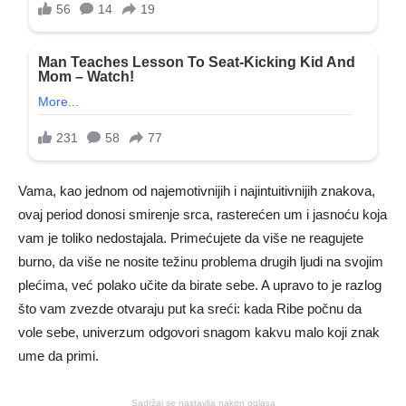
Vama, kao jednom od najemotivnijih i najintuitivnijih znakova,
ovaj period donosi smirenje srca, rasterećen um i jasnoću koja
vam je toliko nedostajala. Primećujete da više ne reagujete
burno, da više ne nosite težinu problema drugih ljudi na svojim
plećima, već polako učite da birate sebe. A upravo to je razlog
što vam zvezde otvaraju put ka sreći: kada Ribe počnu da
vole sebe, univerzum odgovori snagom kakvu malo koji znak
ume da primi.
Sadržaj se nastavlja nakon oglasa