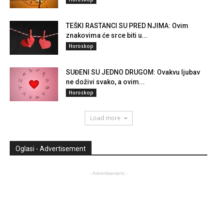
TEŠKI RASTANCI SU PRED NJIMA: Ovim
znakovima će srce biti u...
Horoskop
SUĐENI SU JEDNO DRUGOM: Ovakvu ljubav
ne doživi svako, a ovim...
Horoskop
Load more
Oglasi - Advertisement
- Advertisement -