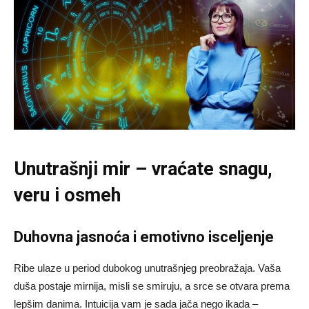
Unutrašnji mir – vraćate snagu,
veru i osmeh
Duhovna jasnoća i emotivno isceljenje
Ribe ulaze u period dubokog unutrašnjeg preobražaja. Vaša
duša postaje mirnija, misli se smiruju, a srce se otvara prema
lepšim danima. Intuicija vam je sada jača nego ikada –