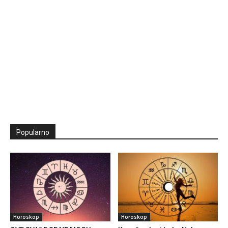
Popularno
Horoskop
Horoskop