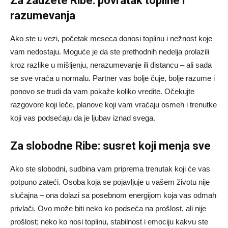
Za zauzete Ribe: povratak topline i
razumevanja
Ako ste u vezi, početak meseca donosi toplinu i nežnost koje
vam nedostaju. Moguće je da ste prethodnih nedelja prolazili
kroz razlike u mišljenju, nerazumevanje ili distancu – ali sada
se sve vraća u normalu. Partner vas bolje čuje, bolje razume i
ponovo se trudi da vam pokaže koliko vredite. Očekujte
razgovore koji leče, planove koji vam vraćaju osmeh i trenutke
koji vas podsećaju da je ljubav iznad svega.
Za slobodne Ribe: susret koji menja sve
Ako ste slobodni, sudbina vam priprema trenutak koji će vas
potpuno zateći. Osoba koja se pojavljuje u vašem životu nije
slučajna – ona dolazi sa posebnom energijom koja vas odmah
privlači. Ovo može biti neko ko podseća na prošlost, ali nije
prošlost; neko ko nosi toplinu, stabilnost i emociju kakvu ste