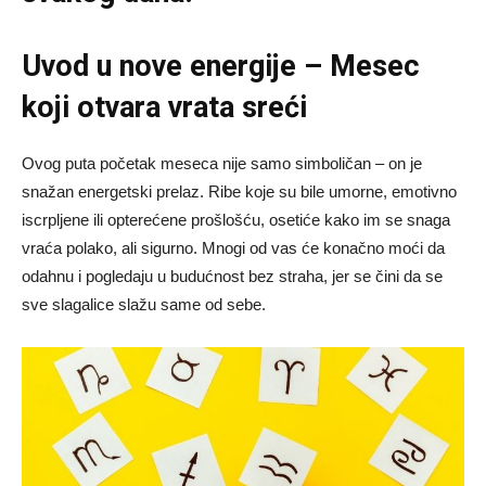
Uvod u nove energije – Mesec
koji otvara vrata sreći
Ovog puta početak meseca nije samo simboličan – on je
snažan energetski prelaz. Ribe koje su bile umorne, emotivno
iscrpljene ili opterećene prošlošću, osetiće kako im se snaga
vraća polako, ali sigurno. Mnogi od vas će konačno moći da
odahnu i pogledaju u budućnost bez straha, jer se čini da se
sve slagalice slažu same od sebe.