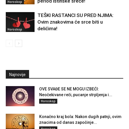
period istinske sreće!
Horoskop
TEŠKI RASTANCI SU PRED NJIMA:
Ovim znakovima će srce biti u
delićima!
Horoskop
Najnovije
OVE SVAĐE SE NE MOGU IZBEĆI:
Neočekivane reči, pucanje strpljenja i...
Horoskop
Konačno kraj bola: Nakon dugih patnji, ovim
znacima od danas započinje...
Horoskop