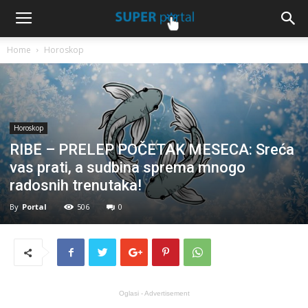
Home
Horoskop
Horoskop
RIBE – PRELEP POČETAK MESECA: Sreća
vas prati, a sudbina sprema mnogo
radosnih trenutaka!
By
Portal
506
0
Oglasi - Advertisement