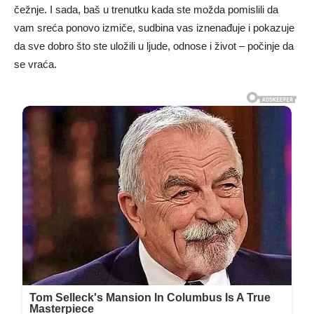
čežnje. I sada, baš u trenutku kada ste možda pomislili da
vam sreća ponovo izmiče, sudbina vas iznenađuje i pokazuje
da sve dobro što ste uložili u ljude, odnose i život – počinje da
se vraća.