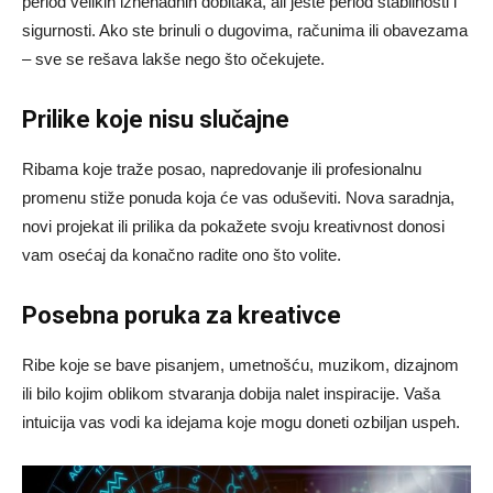
period velikih iznenadnih dobitaka, ali jeste period stabilnosti i
sigurnosti. Ako ste brinuli o dugovima, računima ili obavezama
– sve se rešava lakše nego što očekujete.
Prilike koje nisu slučajne
Ribama koje traže posao, napredovanje ili profesionalnu
promenu stiže ponuda koja će vas oduševiti. Nova saradnja,
novi projekat ili prilika da pokažete svoju kreativnost donosi
vam osećaj da konačno radite ono što volite.
Posebna poruka za kreativce
Ribe koje se bave pisanjem, umetnošću, muzikom, dizajnom
ili bilo kojim oblikom stvaranja dobija nalet inspiracije. Vaša
intuicija vas vodi ka idejama koje mogu doneti ozbiljan uspeh.