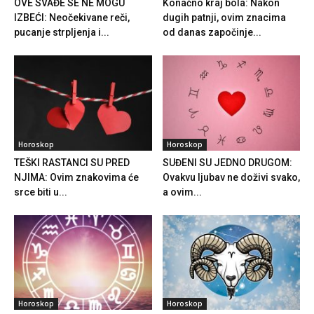
OVE SVAĐE SE NE MOGU
Konačno kraj bola: Nakon
IZBEĆI: Neočekivane reči,
dugih patnji, ovim znacima
pucanje strpljenja i...
od danas započinje...
Horoskop
Horoskop
TEŠKI RASTANCI SU PRED
SUĐENI SU JEDNO DRUGOM:
NJIMA: Ovim znakovima će
Ovakvu ljubav ne doživi svako,
srce biti u...
a ovim...
Horoskop
Horoskop