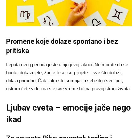
Promene koje dolaze spontano i bez
pritiska
Lepota ovog perioda jeste u njegovoj lakoći. Ne morate da se
borite, dokazujete, žurite ili se iscrpljujete – sve što dolazi,
dolazi prirodno. Čak i ako ste sumnjali u sebe ili u svoj put,
uskoro ćete videti da ste sve vreme bili na pravoj strani života.
Ljubav cveta – emocije jače nego
ikad