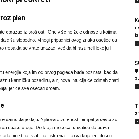
H
kroz plan
K
o
rate obrazac iz prošlosti. One više ne žele odnose u kojima
i
da dišu slobodno. Mnogi pripadnici ovog znaka osetiće da
H
o treba da se vrate unazad, već da bi razumeli lekciju i
S
l
stu energije koja im od prvog pogleda bude poznata, kao da
s
ažnu karmičku pozadinu, a njihova intuicija će odmah znati
H
jenja, jer će sve osećati srcem.
je
T
z
ne samo da je daju. Njihova otvorenost i empatija često su
H
ući da spasu druge. Do kraja meseca, shvatiće da prava
 sada biće tiha, stabilna i iskrena – takva koja leči dušu i