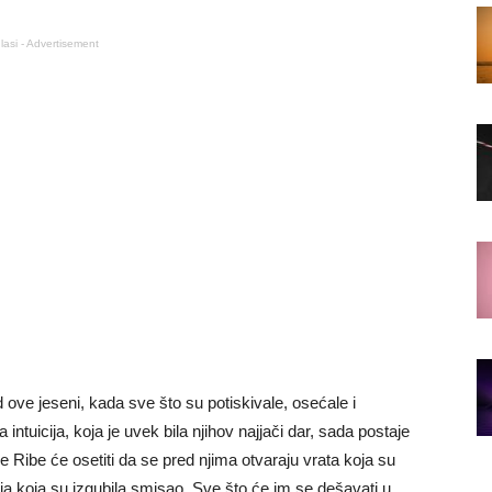
lasi - Advertisement
d ove jeseni, kada sve što su potiskivale, osećale i
 intuicija, koja je uvek bila njihov najjači dar, sada postaje
 Ribe će osetiti da se pred njima otvaraju vrata koja su
vlja koja su izgubila smisao. Sve što će im se dešavati u