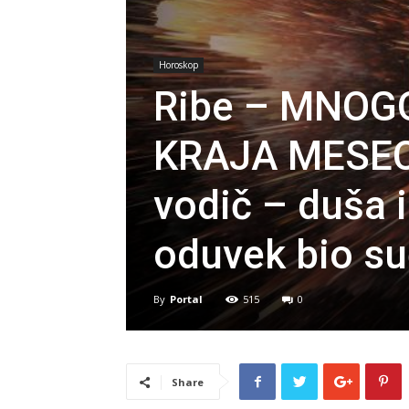
Horoskop
Ribe – MNOG
KRAJA MESECA:
vodič – duša i
oduvek bio su
By
Portal
515
0
Share