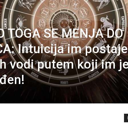
O TOGA SE MENJA DO
 Intuicija im postaje
h vodi putem koji im j
đen!