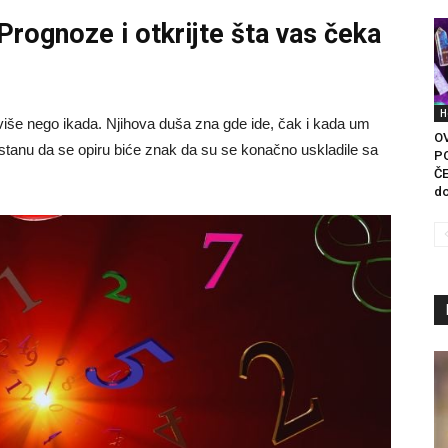
 Prognoze
i otkrijte šta vas čeka
H
 više nego ikada. Njihova duša zna gde ide, čak i kada um
O
estanu da se opiru biće znak da su se konačno uskladile sa
P
ČE
do