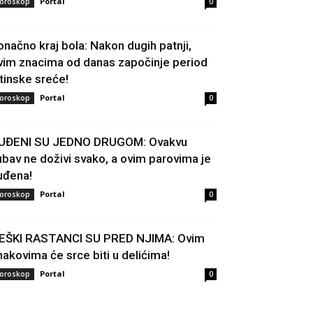
Portal
oroskop
0
onačno kraj bola: Nakon dugih patnji,
vim znacima od danas započinje period
stinske sreće!
Portal
oroskop
0
UĐENI SU JEDNO DRUGOM: Ovakvu
jubav ne doživi svako, a ovim parovima je
uđena!
Portal
oroskop
0
EŠKI RASTANCI SU PRED NJIMA: Ovim
nakovima će srce biti u delićima!
Portal
oroskop
0