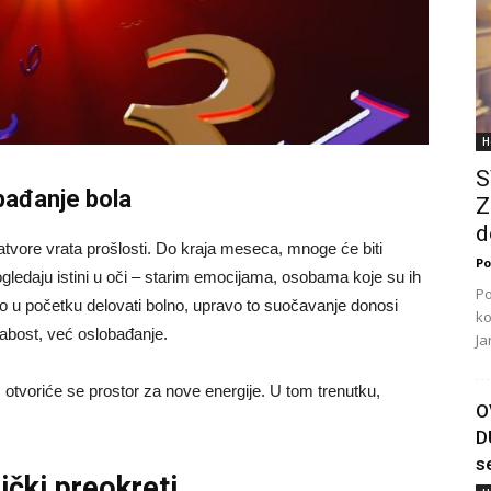
H
S
bađanje bola
Z
d
tvore vrata prošlosti. Do kraja meseca, mnoge će biti
Po
ogledaju istini u oči – starim emocijama, osobama koje su ih
Po
 to u početku delovati bolno, upravo to suočavanje donosi
ko
labost, već oslobađanje.
Ja
 otvoriće se prostor za nove energije. U tom trenutku,
O
D
s
čki preokreti