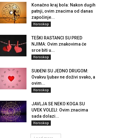
Konačno kraj bola: Nakon dugih
patnji, ovim znacima od danas
započinje...
Horoskop
TEŠKI RASTANCI SU PRED
NJIMA: Ovim znakovima će
srce biti u...
Horoskop
SUĐENI SU JEDNO DRUGOM:
Ovakvu ljubav ne doživi svako, a
ovim...
Horoskop
JAVLJA SE NEKO KOGA SU
UVEK VOLELI: Ovim znacima
sada dolazi...
Horoskop