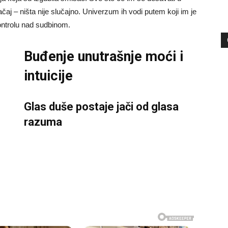
aj – ništa nije slučajno. Univerzum ih vodi putem koji im je
ntrolu nad sudbinom.
Buđenje unutrašnje moći i
intuicije
Glas duše postaje jači od glasa
razuma