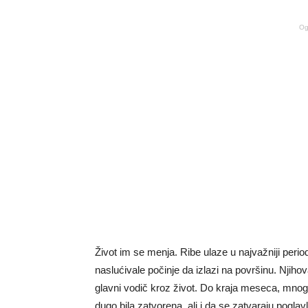
Og
Život im se menja. Ribe ulaze u najvažniji perio
naslućivale počinje da izlazi na površinu. Njihova
glavni vodič kroz život. Do kraja meseca, mnoge
dugo bila zatvorena, ali i da se zatvaraju pogla