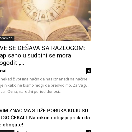
oroskop
VE SE DEŠAVA SA RAZLOGOM:
apisano u sudbini se mora
ogoditi,...
rtal
0
nekad život ima način da nas iznenadi na načine
je nikako ne bismo mogli da predvidimo. Za Vagu,
rca i Ovna, naredni period donosi...
VIM ZNACIMA STIŽE PORUKA KOJU SU
UGO ČEKALI: Napokon dobijaju priliku da
e obogate!