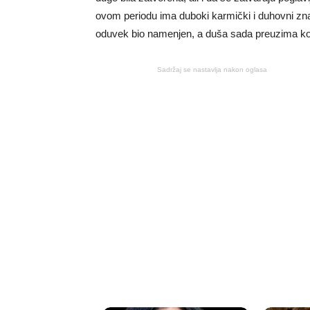
ovom periodu ima duboki karmički i duhovni znač
oduvek bio namenjen, a duša sada preuzima ko
Sadržaj se nastavlja nakon oglasa