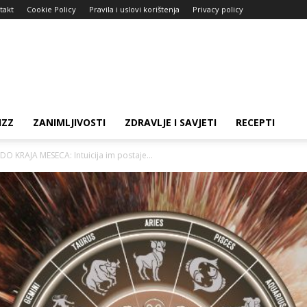
takt
Cookie Policy
Pravila i uslovi korištenja
Privacy policy
IZZ
ZANIMLJIVOSTI
ZDRAVLJE I SAVJETI
RECEPTI
 KRAJA MESECA: Intuicija im postaje...