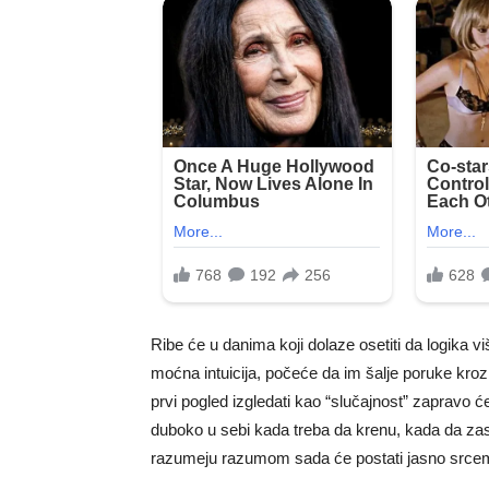
Ribe će u danima koji dolaze osetiti da logika vi
moćna intuicija, počeće da im šalje poruke kroz
prvi pogled izgledati kao “slučajnost” zapravo 
duboko u sebi kada treba da krenu, kada da zas
razumeju razumom sada će postati jasno srce