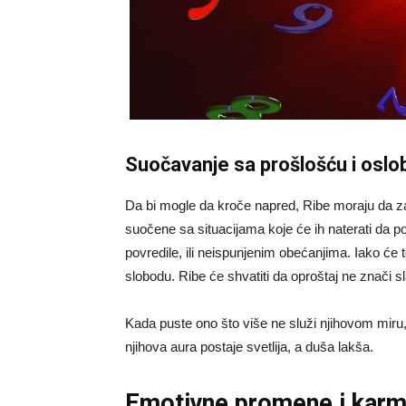
Suočavanje sa prošlošću i oslo
Da bi mogle da kroče napred, Ribe moraju da za
suočene sa situacijama koje će ih naterati da p
povredile, ili neispunjenim obećanjima. Iako će
slobodu. Ribe će shvatiti da oproštaj ne znači s
Kada puste ono što više ne služi njihovom miru,
njihova aura postaje svetlija, a duša lakša.
Emotivne promene i karmi