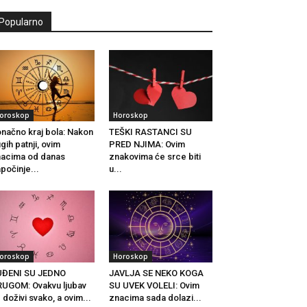
Popularno
oroskop
Horoskop
načno kraj bola: Nakon
TEŠKI RASTANCI SU
gih patnji, ovim
PRED NJIMA: Ovim
acima od danas
znakovima će srce biti
počinje...
u...
oroskop
Horoskop
UĐENI SU JEDNO
JAVLJA SE NEKO KOGA
UGOM: Ovakvu ljubav
SU UVEK VOLELI: Ovim
 doživi svako, a ovim...
znacima sada dolazi...