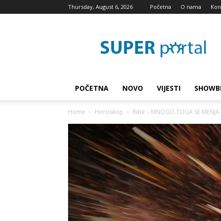
Thursday, August 6, 2026
Početna
O nama
Kon
Super
blog
POČETNA
NOVO
VIJESTI
SHOWB
Home
Horoskop
Ribe – MNOGO TOGA SE MENJA DO