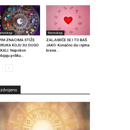
oroskop
Horoskop
VIM ZNACIMA STIŽE
ZALJUBIĆE SE I TO BAŠ
ORUKA KOJU SU DUGO
JAKO: Konačno da i njima
KALI: Napokon
krene...
bijaju priliku...
Izdvojeno