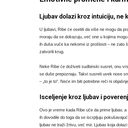
Ljubav dolazi kroz intuiciju, ne 
U ljubavi, Ribe će osetiti da više ne mogu da p
moraju da se dokazuju, već one u kojima mogu 
ih duša vuče ka nekome iz prošlosti – ne zato št
zatvorili krug.
Neke Ribe će doživeti sudbinski susret, onu vr
se duše prepoznaju. Takvi susreti uvek nose sn
– „to je to“. Neće im biti potrebne reči ni objašn
Isceljenje kroz ljubav i poveren
Ovo je vreme kada Ribe uče da prime ljubav, a 
ih dovodile do toga da se iscrpljuju pokušavaj
ljubav ne traži žrtvu, već mir. Ljubav koja dolazi