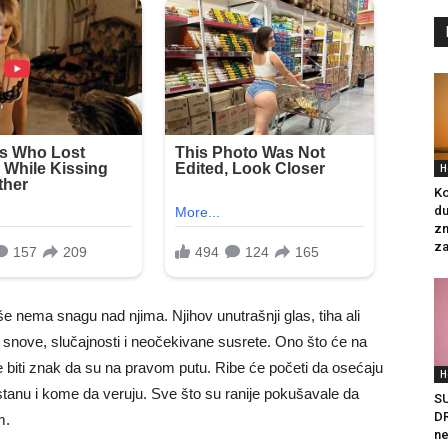
H
Ko
du
zn
za
še nema snagu nad njima. Njihov unutrašnji glas, tiha ali
 snove, slučajnosti i neočekivane susrete. Ono što će na
će biti znak da su na pravom putu. Ribe će početi da osećaju
H
tanu i kome da veruju. Sve što su ranije pokušavale da
S
DR
m.
ne