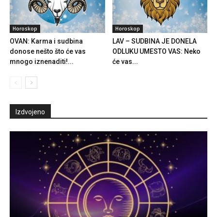
Horoskop
Horoskop
OVAN: Karma i sudbina
LAV – SUDBINA JE DONELA
donose nešto što će vas
ODLUKU UMESTO VAS: Neko
mnogo iznenaditi!...
će vas...
Izdvojeno