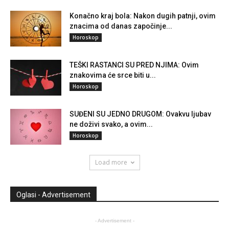
Konačno kraj bola: Nakon dugih patnji, ovim
znacima od danas započinje...
Horoskop
TEŠKI RASTANCI SU PRED NJIMA: Ovim
znakovima će srce biti u...
Horoskop
SUĐENI SU JEDNO DRUGOM: Ovakvu ljubav
ne doživi svako, a ovim...
Horoskop
Load more
Oglasi - Advertisement
- Advertisement -