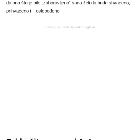
da ono što je bilo „zaboravljeno“ sada želi da bude shvaćeno,
prihvaćeno i – oslobođeno.
Sadržaj se nastavlja nakon oglasa