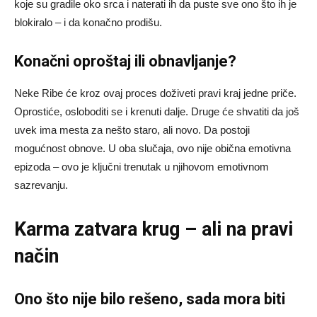
koje su gradile oko srca i naterati ih da puste sve ono što ih je
blokiralo – i da konačno prodišu.
Konačni oproštaj ili obnavljanje?
Neke Ribe će kroz ovaj proces doživeti pravi kraj jedne priče.
Oprostiće, osloboditi se i krenuti dalje. Druge će shvatiti da još
uvek ima mesta za nešto staro, ali novo. Da postoji
mogućnost obnove. U oba slučaja, ovo nije obična emotivna
epizoda – ovo je ključni trenutak u njihovom emotivnom
sazrevanju.
Karma zatvara krug – ali na pravi
način
Ono što nije bilo rešeno, sada mora biti