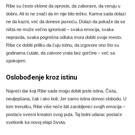
Ribe su često sklone da oproste, da zaborave, da veruju u
dobro. Ali to ne znači da im nije bilo teško. Karma sada dolazi
ne da kazni, već da donese jasnoću. Dolazi da pokaže da se
ništa ne može večno ignorisati – svaka emocija, svaka
nepravda, svaka pogrešna odluka mora dobiti svoje mesto.
Ribe će dobiti priliku da čuju istinu, da izgovore ono što su
godinama ćutale, da zatvore vrata bez gorčine – već sa
spokojem.
Oslobođenje kroz istinu
Najveći dar koji Ribe sada mogu dobiti jeste istina. Čista,
neuljepšana, čak i ako boli. Jer samo istina donosi slobodu. U
tom trenutku, Ribe više neće biti zarobljenici svojih emocija –
postaće svesni kreatori svog puta. Taj bolni udarac postaće
svetionik ka novoj etapi života.