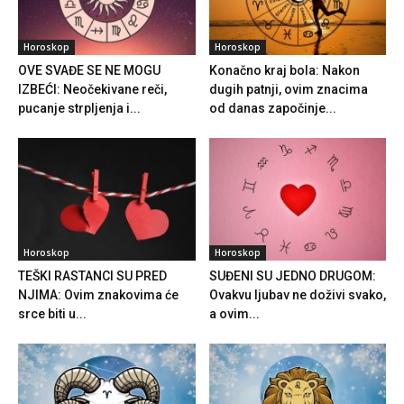
Horoskop
Horoskop
OVE SVAĐE SE NE MOGU
Konačno kraj bola: Nakon
IZBEĆI: Neočekivane reči,
dugih patnji, ovim znacima
pucanje strpljenja i...
od danas započinje...
Horoskop
Horoskop
TEŠKI RASTANCI SU PRED
SUĐENI SU JEDNO DRUGOM:
NJIMA: Ovim znakovima će
Ovakvu ljubav ne doživi svako,
srce biti u...
a ovim...