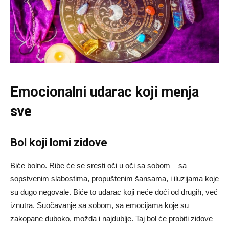
Emocionalni udarac koji menja
sve
Bol koji lomi zidove
Biće bolno. Ribe će se sresti oči u oči sa sobom – sa
sopstvenim slabostima, propuštenim šansama, i iluzijama koje
su dugo negovale. Biće to udarac koji neće doći od drugih, već
iznutra. Suočavanje sa sobom, sa emocijama koje su
zakopane duboko, možda i najdublje. Taj bol će probiti zidove