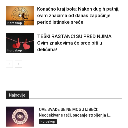
Konačno kraj bola: Nakon dugih patnji,
ovim znacima od danas započinje
period istinske sreće!
Horoskop
TEŠKI RASTANCI SU PRED NJIMA:
Ovim znakovima će srce biti u
delićima!
Horoskop
Najnovije
OVE SVAĐE SE NE MOGU IZBEĆI:
Neočekivane reči, pucanje strpljenja i...
Horoskop