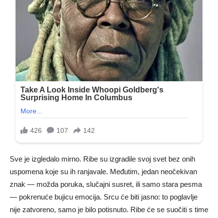
Sve je izgledalo mirno. Ribe su izgradile svoj svet bez onih
uspomena koje su ih ranjavale. Međutim, jedan neočekivan
znak — možda poruka, slučajni susret, ili samo stara pesma
— pokrenuće bujicu emocija. Srcu će biti jasno: to poglavlje
nije zatvoreno, samo je bilo potisnuto. Ribe će se suočiti s time