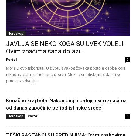
Horoskop
JAVLJA SE NEKO KOGA SU UVEK VOLELI:
Ovim znacima sada dolazi...
Portal
0
Moraju ovo iskoristiti. U životu svakog čoveka postoje osobe koje
nikada zaista ne nestanu iz srca. Možda su otišle, možda su se
putevi razdvojili,...
Konačno kraj bola: Nakon dugih patnji, ovim znacima
od danas započinje period istinske sreće!
Portal
Horoskop
0
TEŠKI RASTANCI SU PRED NJIMA: Ovim znakovima