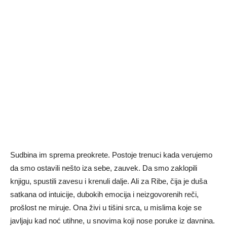
Sudbina im sprema preokrete. Postoje trenuci kada verujemo
da smo ostavili nešto iza sebe, zauvek. Da smo zaklopili
knjigu, spustili zavesu i krenuli dalje. Ali za Ribe, čija je duša
satkana od intuicije, dubokih emocija i neizgovorenih reči,
prošlost ne miruje. Ona živi u tišini srca, u mislima koje se
javljaju kad noć utihne, u snovima koji nose poruke iz davnina.