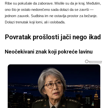
Ribe su pokušale da zaborave. Mislile su da je kraj. Međutim,
ono što je ostalo nedorečeno sada dolazi da se završi —
jednom zauvek. Sudbina im ne ostavlja prostor za bežanje.
Dolazi trenutak koji lomi, ali i oslobađa.
Povratak prošlosti jači nego ikad
Neočekivani znak koji pokreće lavinu