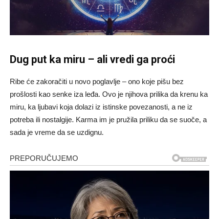
Dug put ka miru – ali vredi ga proći
Ribe će zakoračiti u novo poglavlje – ono koje pišu bez
prošlosti kao senke iza leđa. Ovo je njihova prilika da krenu ka
miru, ka ljubavi koja dolazi iz istinske povezanosti, a ne iz
potreba ili nostalgije. Karma im je pružila priliku da se suoče, a
sada je vreme da se uzdignu.