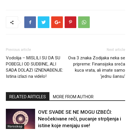
Previous article
Next article
Vodolija – MISLILI SU DA SU
Ova 3 znaka Zodijaka neka se
POBEGLI OD SUDBINE, ALI
pripreme: Finansijska sreća
SADA DOLAZI IZNENAĐENJE:
kuca vrata, ali imate samo
Istina izlazi na videlo!
‘jednu šansu’
RELATED ARTICLES
MORE FROM AUTHOR
OVE SVAĐE SE NE MOGU IZBEĆI:
Neočekivane reči, pucanje strpljenja i
istine koje menjaju sve!
Horoskop