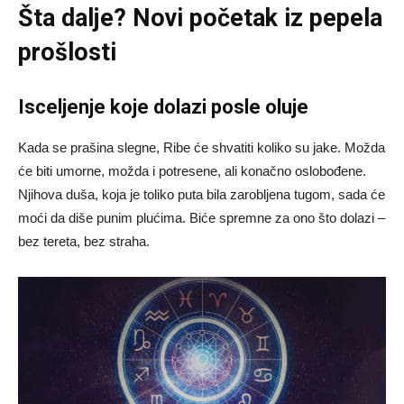
Šta dalje? Novi početak iz pepela
prošlosti
Isceljenje koje dolazi posle oluje
Kada se prašina slegne, Ribe će shvatiti koliko su jake. Možda
će biti umorne, možda i potresene, ali konačno oslobođene.
Njihova duša, koja je toliko puta bila zarobljena tugom, sada će
moći da diše punim plućima. Biće spremne za ono što dolazi –
bez tereta, bez straha.