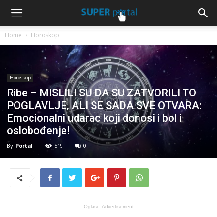
Home
Horoskop
Horoskop
Ribe – MISLILI SU DA SU ZATVORILI TO
POGLAVLJE, ALI SE SADA SVE OTVARA:
Emocionalni udarac koji donosi i bol i
oslobođenje!
By
Portal
519
0
Oglasi - Advertisement