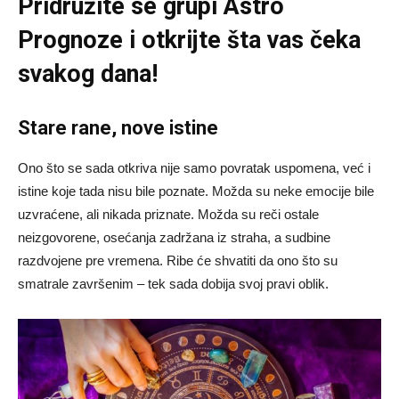
Pridružite se grupi
Astro
Prognoze
i otkrijte šta vas čeka
svakog dana!
Stare rane, nove istine
Ono što se sada otkriva nije samo povratak uspomena, već i
istine koje tada nisu bile poznate. Možda su neke emocije bile
uzvraćene, ali nikada priznate. Možda su reči ostale
neizgovorene, osećanja zadržana iz straha, a sudbine
razdvojene pre vremena. Ribe će shvatiti da ono što su
smatrale završenim – tek sada dobija svoj pravi oblik.