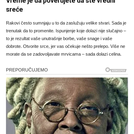
Vreme je da poverujete da ste vredni
sreće
Rakovi često sumnjaju u to da zaslužuju velike stvari. Sada je
trenutak da to promenite. Ispunjenje koje dolazi nije slučajno –
to je rezultat vaše unutrašnje borbe, vaše snage i vaše
dobrote. Otvorite srce, jer vas očekuje nešto prelepo. Više ne
morate da se zadovoljavate mrvicama – sada dolazi celina.