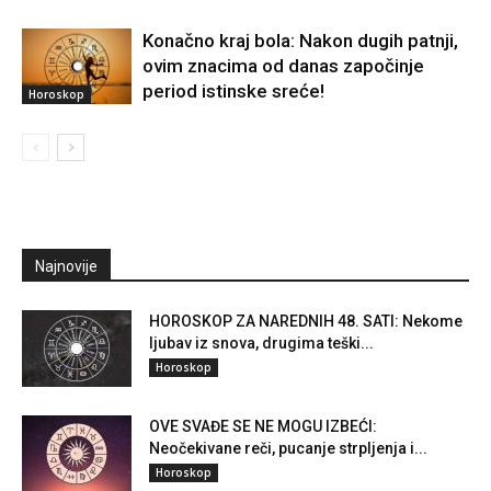
Konačno kraj bola: Nakon dugih patnji,
ovim znacima od danas započinje
period istinske sreće!
Horoskop
Najnovije
HOROSKOP ZA NAREDNIH 48. SATI: Nekome
ljubav iz snova, drugima teški...
Horoskop
OVE SVAĐE SE NE MOGU IZBEĆI:
Neočekivane reči, pucanje strpljenja i...
Horoskop