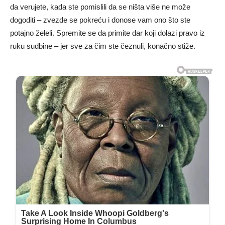
da verujete, kada ste pomislili da se ništa više ne može
dogoditi – zvezde se pokreću i donose vam ono što ste
potajno želeli. Spremite se da primite dar koji dolazi pravo iz
ruku sudbine – jer sve za čim ste čeznuli, konačno stiže.