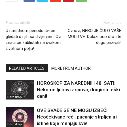
Previous article
Next article
U narednom periodu svi će
Ovnovi, NEBO JE ČULO VAŠE
gledati u njih sa divljenjem: Ovi
MOLITVE: Dolazi ono što ste
znaci će zablistati na svakom
dugo prizivali!
životnom polju!
RELATED ARTICLES
MORE FROM AUTHOR
HOROSKOP ZA NAREDNIH 48. SATI:
Nekome ljubav iz snova, drugima teški
dani!
Horoskop
OVE SVAĐE SE NE MOGU IZBEĆI:
Neočekivane reči, pucanje strpljenja i
istine koje menjaju sve!
Horoskop