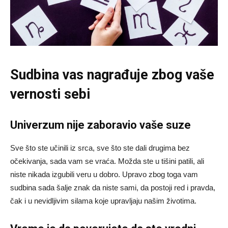
Sudbina vas nagrađuje zbog vaše
vernosti sebi
Univerzum nije zaboravio vaše suze
Sve što ste učinili iz srca, sve što ste dali drugima bez
očekivanja, sada vam se vraća. Možda ste u tišini patili, ali
niste nikada izgubili veru u dobro. Upravo zbog toga vam
sudbina sada šalje znak da niste sami, da postoji red i pravda,
čak i u nevidljivim silama koje upravljaju našim životima.