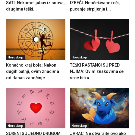
SATI: Nekome ljubav iz snova,
IZBEĆI: Neočekivane reči,
drugima teški...
pucanje strpljenja i...
Horoskop
Horoskop
Konačno kraj bola: Nakon
TEŠKI RASTANCI SU PRED
dugih patnji, ovim znacima
NJIMA: Ovim znakovima će
od danas započinje...
srce biti u...
Horoskop
Horoskop
SUĐENI SU JEDNO DRUGOM:
JARAC: Ne otvarajte ovo ako