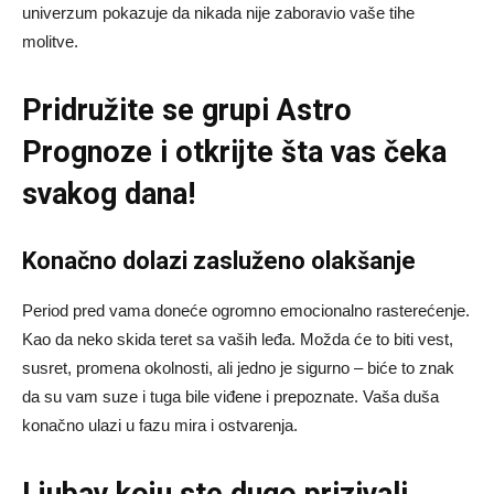
univerzum pokazuje da nikada nije zaboravio vaše tihe
molitve.
Pridružite se grupi
Astro
Prognoze
i otkrijte šta vas čeka
svakog dana!
Konačno dolazi zasluženo olakšanje
Period pred vama doneće ogromno emocionalno rasterećenje.
Kao da neko skida teret sa vaših leđa. Možda će to biti vest,
susret, promena okolnosti, ali jedno je sigurno – biće to znak
da su vam suze i tuga bile viđene i prepoznate. Vaša duša
konačno ulazi u fazu mira i ostvarenja.
Ljubav koju ste dugo prizivali