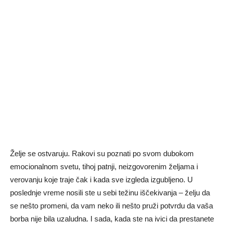
Želje se ostvaruju. Rakovi su poznati po svom dubokom
emocionalnom svetu, tihoj patnji, neizgovorenim željama i
verovanju koje traje čak i kada sve izgleda izgubljeno. U
poslednje vreme nosili ste u sebi težinu iščekivanja – želju da
se nešto promeni, da vam neko ili nešto pruži potvrdu da vaša
borba nije bila uzaludna. I sada, kada ste na ivici da prestanete