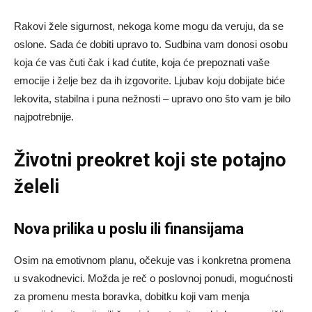
Rakovi žele sigurnost, nekoga kome mogu da veruju, da se
oslone. Sada će dobiti upravo to. Sudbina vam donosi osobu
koja će vas čuti čak i kad ćutite, koja će prepoznati vaše
emocije i želje bez da ih izgovorite. Ljubav koju dobijate biće
lekovita, stabilna i puna nežnosti – upravo ono što vam je bilo
najpotrebnije.
Životni preokret koji ste potajno
želeli
Nova prilika u poslu ili finansijama
Osim na emotivnom planu, očekuje vas i konkretna promena
u svakodnevici. Možda je reč o poslovnoj ponudi, mogućnosti
za promenu mesta boravka, dobitku koji vam menja