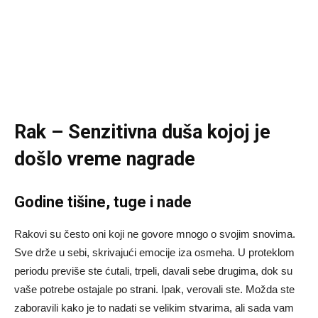
Rak – Senzitivna duša kojoj je
došlo vreme nagrade
Godine tišine, tuge i nade
Rakovi su često oni koji ne govore mnogo o svojim snovima.
Sve drže u sebi, skrivajući emocije iza osmeha. U proteklom
periodu previše ste ćutali, trpeli, davali sebe drugima, dok su
vaše potrebe ostajale po strani. Ipak, verovali ste. Možda ste
zaboravili kako je to nadati se velikim stvarima, ali sada vam