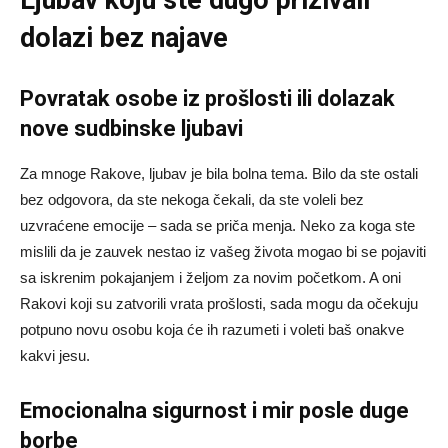
dolazi bez najave
Povratak osobe iz prošlosti ili dolazak
nove sudbinske ljubavi
Za mnoge Rakove, ljubav je bila bolna tema. Bilo da ste ostali
bez odgovora, da ste nekoga čekali, da ste voleli bez
uzvraćene emocije – sada se priča menja. Neko za koga ste
mislili da je zauvek nestao iz vašeg života mogao bi se pojaviti
sa iskrenim pokajanjem i željom za novim početkom. A oni
Rakovi koji su zatvorili vrata prošlosti, sada mogu da očekuju
potpuno novu osobu koja će ih razumeti i voleti baš onakve
kakvi jesu.
Emocionalna sigurnost i mir posle duge
borbe