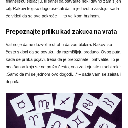
finansijsku situaciju, ili šansi da ostvarite neki davno zamišljen
cilj. Rakovi koji su dugo osećali da im je život u zastoju, sada
će videti da se sve pokreće – i to velikom brzinom.
Prepoznajte priliku kad zakuca na vrata
Važno je da ne dozvolite strahu da vas blokira. Rakovi su
često skloni da se povuku, da razmišljaju predugo. Ovog puta,
kada se prilika pojavi, treba da je prepoznate i prihvatite. To je
ona šansa koja se ne pruža često, ona za koju ste u sebi rekli:
„Samo da mi se jednom ovo dogodi…“ – sada vam se zaista i
događa.