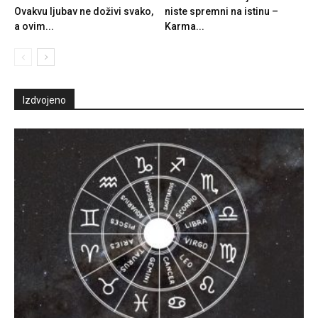
Ovakvu ljubav ne doživi svako,
niste spremni na istinu –
a ovim...
Karma...
Izdvojeno