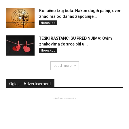
Konačno kraj bola: Nakon dugih patnji, ovim
znacima od danas započinje...
Horoskop
TEŠKI RASTANCI SU PRED NJIMA: Ovim
znakovima će srce biti u...
Horoskop
Load more
Oglasi - Advertisement
- Advertisement -