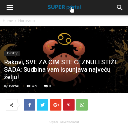
Home
Horoskop
Horoskop
Rakovi, SVE ZA ČIM STE ČEZNULI STIŽE
SADA: Sudbina vam ispunjava najveću
želju!
By
Portal
499
0
Oglasi - Advertisement