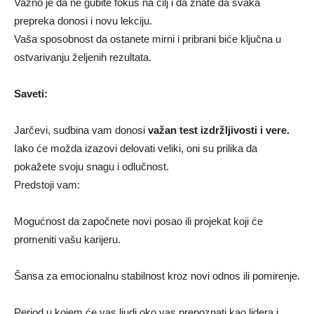
Važno je da ne gubite fokus na cilj i da znate da svaka
prepreka donosi i novu lekciju.
Vaša sposobnost da ostanete mirni i pribrani biće ključna u
ostvarivanju željenih rezultata.
Saveti:
Jarčevi, sudbina vam donosi
važan test izdržljivosti i vere.
Iako će možda izazovi delovati veliki, oni su prilika da
pokažete svoju snagu i odlučnost.
Predstoji vam:
Mogućnost da započnete novi posao ili projekat koji će
promeniti vašu karijeru.
Šansa za emocionalnu stabilnost kroz novi odnos ili pomirenje.
Period u kojem će vas ljudi oko vas prepoznati kao lidera i