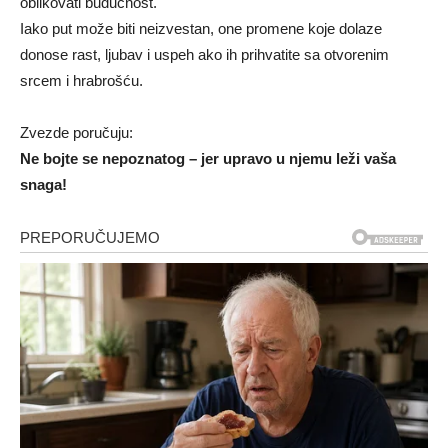
oblikovati budućnost.
Iako put može biti neizvestan, one promene koje dolaze
donose rast, ljubav i uspeh ako ih prihvatite sa otvorenim
srcem i hrabrošću.
Zvezde poručuju:
Ne bojte se nepoznatog – jer upravo u njemu leži vaša
snaga!