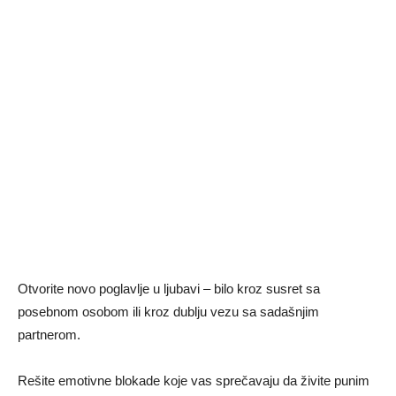
Otvorite novo poglavlje u ljubavi – bilo kroz susret sa
posebnom osobom ili kroz dublju vezu sa sadašnjim
partnerom.
Rešite emotivne blokade koje vas sprečavaju da živite punim