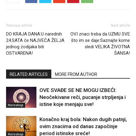
Previous article
Next article
DO KRAJA DANA:U narednih
OVI znaci treba da UZMU SVE
24.SATA će NAJVEĆA ŽELJA
što im se daje:Saznajte kome
jednog zodijaka biti
sledi VELIKA ŽIVOTNA
OSTVARENA!
ŠANSA!
RELATED ARTICLES
MORE FROM AUTHOR
OVE SVAĐE SE NE MOGU IZBEĆI:
Neočekivane reči, pucanje strpljenja i
istine koje menjaju sve!
Horoskop
Konačno kraj bola: Nakon dugih patnji,
ovim znacima od danas započinje
period istinske sreće!
Horoskop