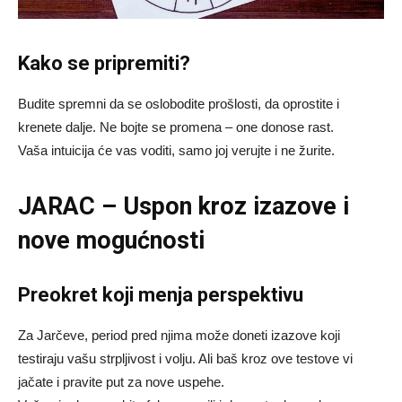
Kako se pripremiti?
Budite spremni da se oslobodite prošlosti, da oprostite i
krenete dalje. Ne bojte se promena – one donose rast.
Vaša intuicija će vas voditi, samo joj verujte i ne žurite.
JARAC – Uspon kroz izazove i
nove mogućnosti
Preokret koji menja perspektivu
Za Jarčeve, period pred njima može doneti izazove koji
testiraju vašu strpljivost i volju. Ali baš kroz ove testove vi
jačate i pravite put za nove uspehe.