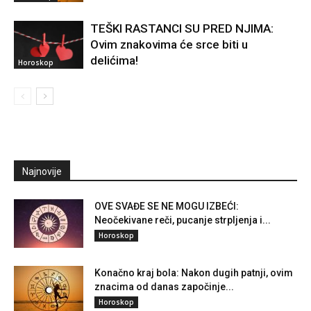
TEŠKI RASTANCI SU PRED NJIMA:
Ovim znakovima će srce biti u
delićima!
Horoskop
Najnovije
OVE SVAĐE SE NE MOGU IZBEĆI:
Neočekivane reči, pucanje strpljenja i...
Horoskop
Konačno kraj bola: Nakon dugih patnji, ovim
znacima od danas započinje...
Horoskop