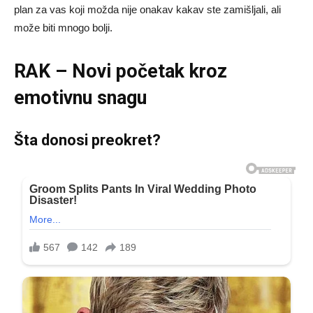
plan za vas koji možda nije onakav kakav ste zamišljali, ali
može biti mnogo bolji.
RAK – Novi početak kroz
emotivnu snagu
Šta donosi preokret?