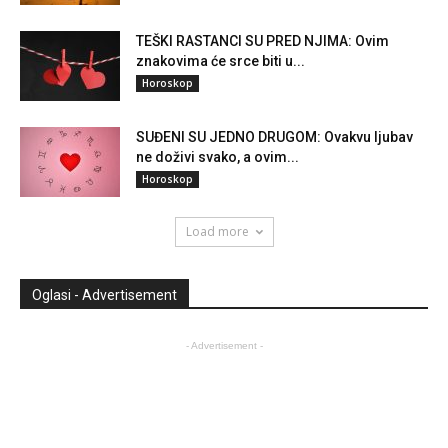
TEŠKI RASTANCI SU PRED NJIMA: Ovim
znakovima će srce biti u...
Horoskop
SUĐENI SU JEDNO DRUGOM: Ovakvu ljubav
ne doživi svako, a ovim...
Horoskop
Load more
Oglasi - Advertisement
- Advertisement -