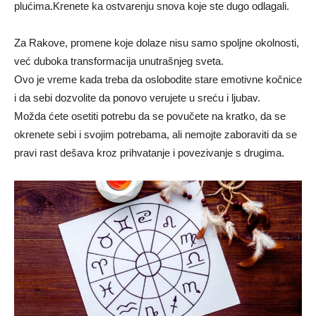
plućima.Krenete ka ostvarenju snova koje ste dugo odlagali.
Za Rakove, promene koje dolaze nisu samo spoljne okolnosti,
već duboka transformacija unutrašnjeg sveta.
Ovo je vreme kada treba da oslobodite stare emotivne kočnice
i da sebi dozvolite da ponovo verujete u sreću i ljubav.
Možda ćete osetiti potrebu da se povučete na kratko, da se
okrenete sebi i svojim potrebama, ali nemojte zaboraviti da se
pravi rast dešava kroz prihvatanje i povezivanje s drugima.