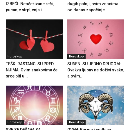
IZBEĆI: Neočekivane reči,
dugih patnji, ovim znacima
pucanje strpljenja i...
od danas započinje...
Horoskop
Horoskop
TEŠKI RASTANCI SU PRED
SUĐENI SU JEDNO DRUGOM:
NJIMA: Ovim znakovima će
Ovakvu ljubav ne doživi svako,
srce biti u...
a ovim...
Horoskop
Horoskop
SVE SE DEŠAVA SA
OVAN: Karma i sudbina