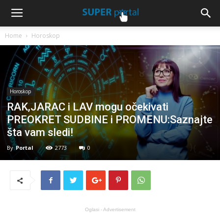
Home
Horoskop
Horoskop
RAK,JARAC i LAV mogu očekivati
PREOKRET SUDBINE i PROMENU:Saznajte
šta vam sledi!
By
Portal
2773
0
Oglasi - Advertisement