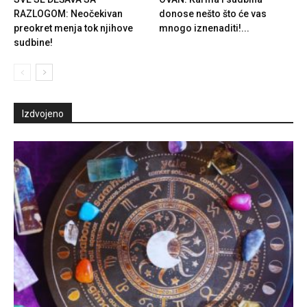
RAZLOGOM: Neočekivan
donose nešto što će vas
preokret menja tok njihove
mnogo iznenaditi!...
sudbine!
Izdvojeno