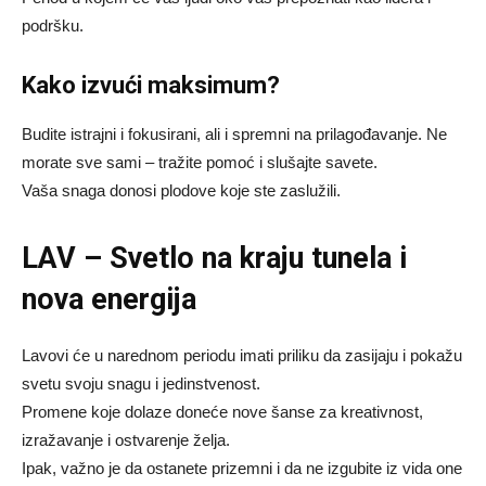
podršku.
Kako izvući maksimum?
Budite istrajni i fokusirani, ali i spremni na prilagođavanje. Ne
morate sve sami – tražite pomoć i slušajte savete.
Vaša snaga donosi plodove koje ste zaslužili.
LAV – Svetlo na kraju tunela i
nova energija
Lavovi će u narednom periodu imati priliku da zasijaju i pokažu
svetu svoju snagu i jedinstvenost.
Promene koje dolaze doneće nove šanse za kreativnost,
izražavanje i ostvarenje želja.
Ipak, važno je da ostanete prizemni i da ne izgubite iz vida one