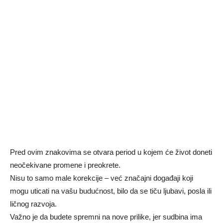
Pred ovim znakovima se otvara period u kojem će život doneti
neočekivane promene i preokrete.
Nisu to samo male korekcije – već značajni događaji koji
mogu uticati na vašu budućnost, bilo da se tiču ljubavi, posla ili
ličnog razvoja.
Važno je da budete spremni na nove prilike, jer sudbina ima