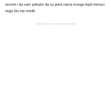
osmeh i da vam pokaže da su pred vama mnogo lepši trenuci
nego što ste mislili.
Sadržaj se nastavlja nakon oglasa