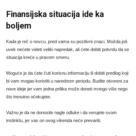
Finansijska situacija ide ka
boljem
Kada je reč o novcu, pred vama su pozitivni znaci. Možda još
uvek nećete videti veliki napredak, ali ćete dobiti potvrdu da se
situacija kreće u pravom smeru.
Moguće je da ćete čuti korisnu informaciju ili dobiti predlog koji
bi vam mogao koristiti u narednom periodu. Budite otvoreni za
nove ideje jer vam jedna prilika može doneti mnogo više nego
što trenutno očekujete.
Važno je da ne donosite nagle odluke i da verujete svom
instinktu, jer vas on ovog vikenda neće prevariti.