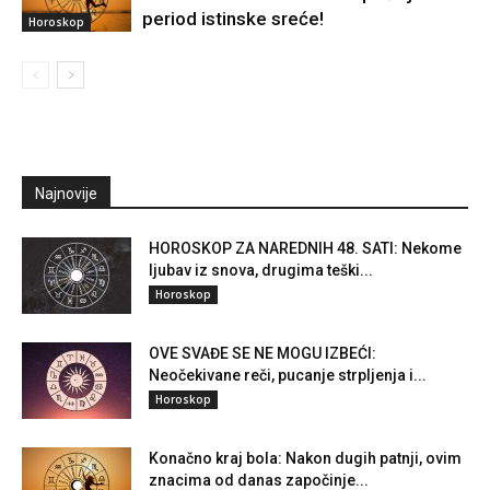
period istinske sreće!
Horoskop
Najnovije
HOROSKOP ZA NAREDNIH 48. SATI: Nekome
ljubav iz snova, drugima teški...
Horoskop
OVE SVAĐE SE NE MOGU IZBEĆI:
Neočekivane reči, pucanje strpljenja i...
Horoskop
Konačno kraj bola: Nakon dugih patnji, ovim
znacima od danas započinje...