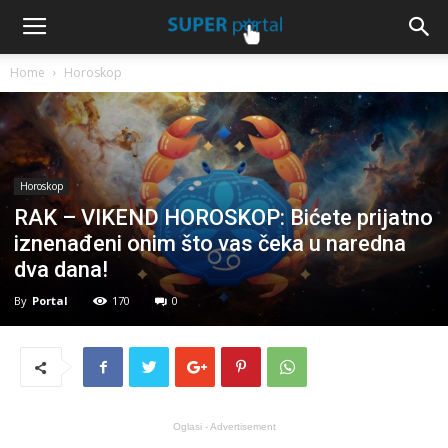
Home
Horoskop
Horoskop
RAK – VIKEND HOROSKOP: Bićete prijatno
iznenađeni onim što vas čeka u naredna
dva dana!
By
Portal
170
0
Oglasi - Advertisement