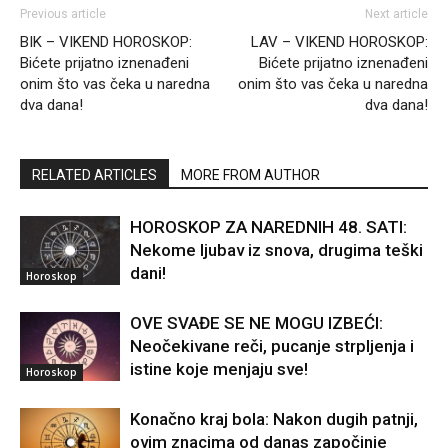
Previous article
Next article
BIK – VIKEND HOROSKOP:
LAV – VIKEND HOROSKOP:
Bićete prijatno iznenađeni
Bićete prijatno iznenađeni
onim što vas čeka u naredna
onim što vas čeka u naredna
dva dana!
dva dana!
RELATED ARTICLES
MORE FROM AUTHOR
HOROSKOP ZA NAREDNIH 48. SATI:
Nekome ljubav iz snova, drugima teški
dani!
Horoskop
OVE SVAĐE SE NE MOGU IZBEĆI:
Neočekivane reči, pucanje strpljenja i
istine koje menjaju sve!
Horoskop
Konačno kraj bola: Nakon dugih patnji,
ovim znacima od danas započinje