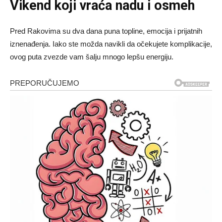
Vikend koji vraća nadu i osmeh
Pred Rakovima su dva dana puna topline, emocija i prijatnih
iznenađenja. Iako ste možda navikli da očekujete komplikacije,
ovog puta zvezde vam šalju mnogo lepšu energiju.