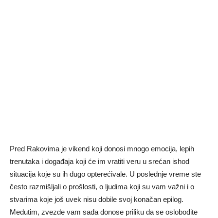
Pred Rakovima je vikend koji donosi mnogo emocija, lepih
trenutaka i događaja koji će im vratiti veru u srećan ishod
situacija koje su ih dugo opterećivale. U poslednje vreme ste
često razmišljali o prošlosti, o ljudima koji su vam važni i o
stvarima koje još uvek nisu dobile svoj konačan epilog.
Međutim, zvezde vam sada donose priliku da se oslobodite