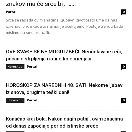
znakovima će srce biti u...
Portal
0
Srce se rapada ovim znacima. Ljubavni život često ume da nas
iznenadi onda kada to najmanje očekujemo. Postoje trenuci kada
mislimo da smo pronašli...
OVE SVAĐE SE NE MOGU IZBEĆI: Neočekivane reči,
pucanje strpljenja i istine koje menjaju...
Portal
Horoskop
0
HOROSKOP ZA NAREDNIH 48. SATI: Nekome ljubav
iz snova, drugima teški dani!
Portal
Horoskop
0
Konačno kraj bola: Nakon dugih patnji, ovim znacima
od danas započinje period istinske sreće!