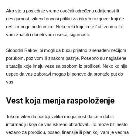
Ako ste u poslednje vreme osećali određenu udaljenost ili
nesigurnost, vikend donosi priliku za iskren razgovor koji će
rešiti mnoge nedoumice. Neke reči koje ćete čuti veoma će
vam značiti i doneti vam osećaj sigurnosti.
Slobodni Rakovi bi mogli da budu prijatno iznenađeni nečijom
porukom, pozivom ili znakom pažnje. Posebno su naglašene
situacije koje imaju veze sa osobom iz prošlosti. Neko ko nije
uspeo da vas zaboravi mogao bi ponovo da pronađe put do
vas.
Vest koja menja raspoloženje
Tokom vikenda postoji velika mogućnost da ćete dobiti
informaciju koja će vas iskreno obradovati. To može biti nešto
vezano za porodicu, posao, finansije ili plan koji vam je veoma