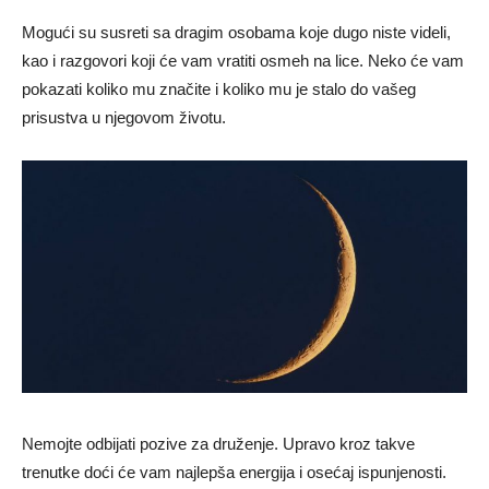
Mogući su susreti sa dragim osobama koje dugo niste videli,
kao i razgovori koji će vam vratiti osmeh na lice. Neko će vam
pokazati koliko mu značite i koliko mu je stalo do vašeg
prisustva u njegovom životu.
Nemojte odbijati pozive za druženje. Upravo kroz takve
trenutke doći će vam najlepša energija i osećaj ispunjenosti.