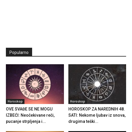
Popularno
Horoskop
Horoskop
OVE SVAĐE SE NE MOGU
HOROSKOP ZA NAREDNIH 48.
IZBEĆI: Neočekivane reči,
SATI: Nekome ljubav iz snova,
pucanje strpljenja i...
drugima teški...