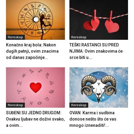
Horoskop
Horoskop
Konačno kraj bola: Nakon
TEŠKI RASTANCI SU PRED
dugih patnji, ovim znacima
NJIMA: Ovim znakovima će
od danas započinje...
srce biti u...
Horoskop
Horoskop
SUĐENI SU JEDNO DRUGOM:
OVAN: Karma i sudbina
Ovakvu ljubav ne doživi svako,
donose nešto što će vas
a ovim...
mnogo iznenaditi!...