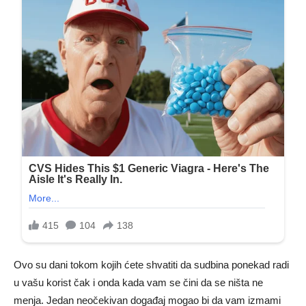
Ovo su dani tokom kojih ćete shvatiti da sudbina ponekad radi
u vašu korist čak i onda kada vam se čini da se ništa ne
menja. Jedan neočekivan događaj mogao bi da vam izmami