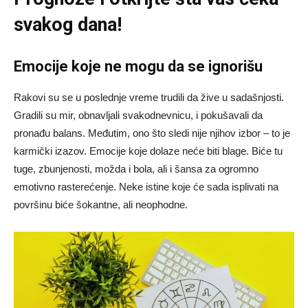
svakog dana!
Emocije koje ne mogu da se ignorišu
Rakovi su se u poslednje vreme trudili da žive u sadašnjosti.
Gradili su mir, obnavljali svakodnevnicu, i pokušavali da
pronađu balans. Međutim, ono što sledi nije njihov izbor – to je
karmički izazov. Emocije koje dolaze neće biti blage. Biće tu
tuge, zbunjenosti, možda i bola, ali i šansa za ogromno
emotivno rasterećenje. Neke istine koje će sada isplivati na
površinu biće šokantne, ali neophodne.