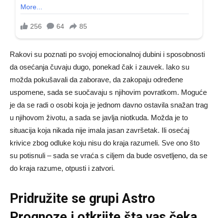
Rakovi su poznati po svojoj emocionalnoj dubini i sposobnosti
da osećanja čuvaju dugo, ponekad čak i zauvek. Iako su
možda pokušavali da zaborave, da zakopaju određene
uspomene, sada se suočavaju s njihovim povratkom. Moguće
je da se radi o osobi koja je jednom davno ostavila snažan trag
u njihovom životu, a sada se javlja niotkuda. Možda je to
situacija koja nikada nije imala jasan završetak. Ili osećaj
krivice zbog odluke koju nisu do kraja razumeli. Sve ono što
su potisnuli – sada se vraća s ciljem da bude osvetljeno, da se
do kraja razume, otpusti i zatvori.
Pridružite se grupi
Astro
Prognoze
i otkrijte šta vas čeka