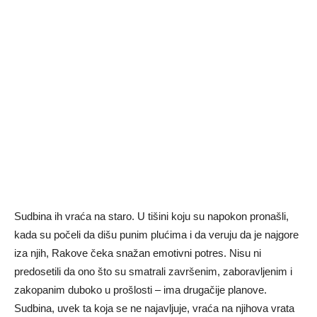
Sudbina ih vraća na staro. U tišini koju su napokon pronašli,
kada su počeli da dišu punim plućima i da veruju da je najgore
iza njih, Rakove čeka snažan emotivni potres. Nisu ni
predosetili da ono što su smatrali završenim, zaboravljenim i
zakopanim duboko u prošlosti – ima drugačije planove.
Sudbina, uvek ta koja se ne najavljuje, vraća na njihova vrata