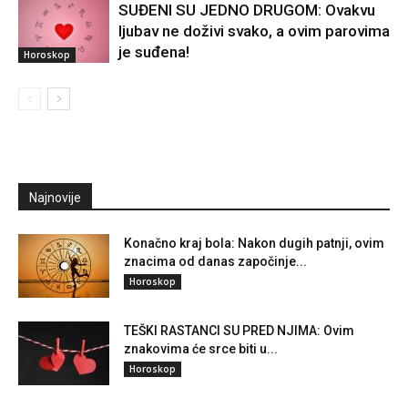
SUĐENI SU JEDNO DRUGOM: Ovakvu
ljubav ne doživi svako, a ovim parovima
je suđena!
Horoskop
Najnovije
Konačno kraj bola: Nakon dugih patnji, ovim
znacima od danas započinje...
Horoskop
TEŠKI RASTANCI SU PRED NJIMA: Ovim
znakovima će srce biti u...
Horoskop