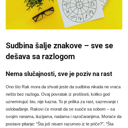
Sudbina šalje znakove – sve se
dešava sa razlogom
Nema slučajnosti, sve je poziv na rast
Ono što Rak mora da shvati jeste da sudbina nikada ne vraća
nešto bez razloga. Ovaj povratak iz prošlosti, koliko god
uznemirujuć bio, nije kazna. To je prilika za rast, sazrevanje i
oslobađanje. Rakovi će morati da se suoče sa sobom – sa
svojim ranama, iluzijama, nadama i razočaranjima. Moraće da
postave pitanje: “Šta još nisam razumeo iz te priče?”, “Šta