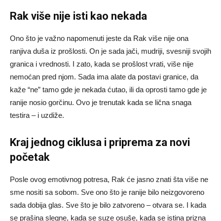
Rak više nije isti kao nekada
Ono što je važno napomenuti jeste da Rak više nije ona
ranjiva duša iz prošlosti. On je sada jači, mudriji, svesniji svojih
granica i vrednosti. I zato, kada se prošlost vrati, više nije
nemoćan pred njom. Sada ima alate da postavi granice, da
kaže “ne” tamo gde je nekada ćutao, ili da oprosti tamo gde je
ranije nosio gorčinu. Ovo je trenutak kada se lična snaga
testira – i uzdiže.
Kraj jednog ciklusa i priprema za novi
početak
Posle ovog emotivnog potresa, Rak će jasno znati šta više ne
sme nositi sa sobom. Sve ono što je ranije bilo neizgovoreno
sada dobija glas. Sve što je bilo zatvoreno – otvara se. I kada
se prašina slegne, kada se suze osuše, kada se istina prizna