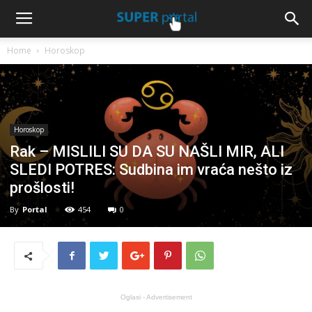
Home
Horoskop
Horoskop
Rak – MISLILI SU DA SU NAŠLI MIR, ALI
SLEDI POTRES: Sudbina im vraća nešto iz
prošlosti!
By
Portal
454
0
Oglasi - Advertisement