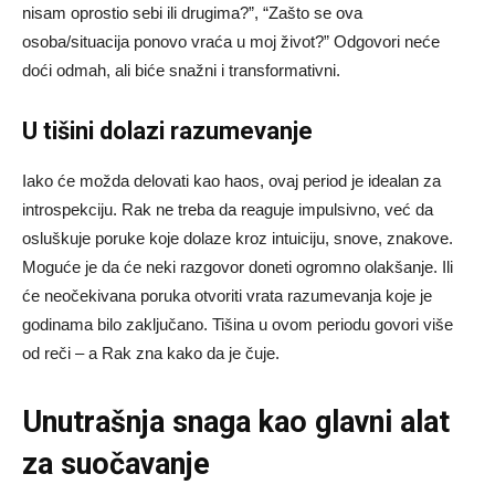
nisam oprostio sebi ili drugima?”, “Zašto se ova
osoba/situacija ponovo vraća u moj život?” Odgovori neće
doći odmah, ali biće snažni i transformativni.
U tišini dolazi razumevanje
Iako će možda delovati kao haos, ovaj period je idealan za
introspekciju. Rak ne treba da reaguje impulsivno, već da
osluškuje poruke koje dolaze kroz intuiciju, snove, znakove.
Moguće je da će neki razgovor doneti ogromno olakšanje. Ili
će neočekivana poruka otvoriti vrata razumevanja koje je
godinama bilo zaključano. Tišina u ovom periodu govori više
od reči – a Rak zna kako da je čuje.
Unutrašnja snaga kao glavni alat
za suočavanje