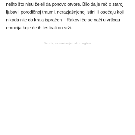
nešto što nisu želeli da ponovo otvore. Bilo da je reč o staroj
ljubavi, porodičnoj traumi, nerazjašnjenoj istini ili osećaju koji
nikada nije do kraja ispraćen – Rakovi će se naći u vrtlogu
emocija koje će ih testirati do srži.
Sadržaj se nastavlja nakon oglasa