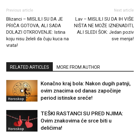
Previous article
Next article
Blizanci – MISLILI SU DA JE
Lav – MISLILI SU DA IH VIŠE
PRIČA GOTOVA, ALI SADA
NIŠTA NE MOŽE IZNENADITI,
DOLAZI OTKROVENJE: Istina
ALI SLEDI ŠOK: Jedan poziv
koju nisu želeli da čuju kuca na
sve menja!
vrata!
RELATED ARTICLES
MORE FROM AUTHOR
Konačno kraj bola: Nakon dugih patnji,
ovim znacima od danas započinje
period istinske sreće!
Horoskop
TEŠKI RASTANCI SU PRED NJIMA:
Ovim znakovima će srce biti u
delićima!
Horoskop