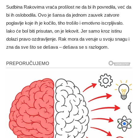
Sudbina Rakovima vraća prošlost ne da bi ih povredila, već da
bi ih oslobodila. Ovo je šansa da jednom zauvek zatvore
poglavlje koje ih je kočilo, tiho trošilo i emotivno iscrpljivalo.
Iako će bol biti prisutan, on je lekovit. Jer samo kroz istinu
dolazi pravo ozdravljenje. Rak mora da veruje u svoju snagu i
zna da sve što se dešava – dešava se s razlogom.