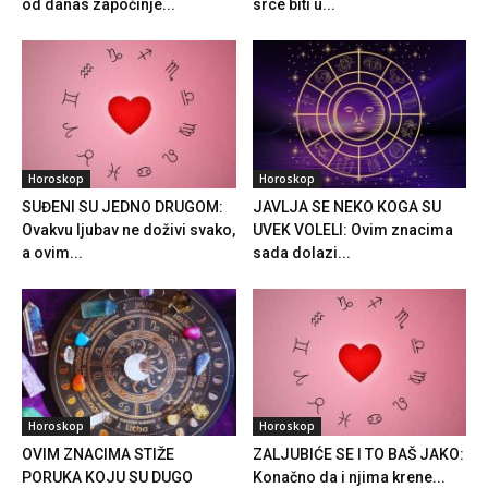
od danas započinje...
srce biti u...
Horoskop
Horoskop
SUĐENI SU JEDNO DRUGOM:
JAVLJA SE NEKO KOGA SU
Ovakvu ljubav ne doživi svako,
UVEK VOLELI: Ovim znacima
a ovim...
sada dolazi...
Horoskop
Horoskop
OVIM ZNACIMA STIŽE
ZALJUBIĆE SE I TO BAŠ JAKO:
PORUKA KOJU SU DUGO
Konačno da i njima krene...