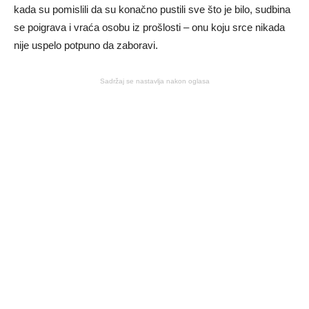
kada su pomislili da su konačno pustili sve što je bilo, sudbina
se poigrava i vraća osobu iz prošlosti – onu koju srce nikada
nije uspelo potpuno da zaboravi.
Sadržaj se nastavlja nakon oglasa