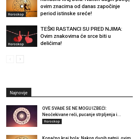
ovim znacima od danas započinje
period istinske sreće!
Horoskop
TEŠKI RASTANCI SU PRED NJIMA:
Ovim znakovima će srce biti u
delićima!
Horoskop
Najnovije
OVE SVAĐE SE NE MOGU IZBEĆI:
Neočekivane reči, pucanje strpljenja i...
Horoskop
Konačno kraj bola: Nakon dugih patnji, ovim