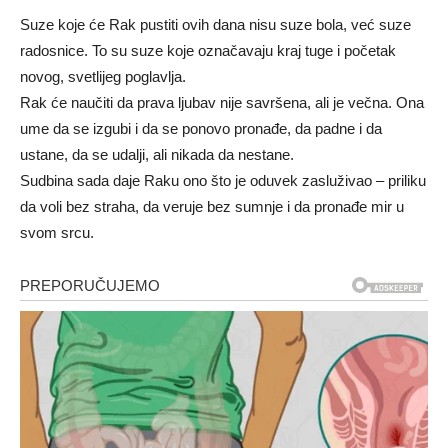
Suze koje će Rak pustiti ovih dana nisu suze bola, već suze
radosnice. To su suze koje označavaju kraj tuge i početak
novog, svetlijeg poglavlja.
Rak će naučiti da prava ljubav nije savršena, ali je večna. Ona
ume da se izgubi i da se ponovo pronađe, da padne i da
ustane, da se udalji, ali nikada da nestane.
Sudbina sada daje Raku ono što je oduvek zasluživao – priliku
da voli bez straha, da veruje bez sumnje i da pronađe mir u
svom srcu.