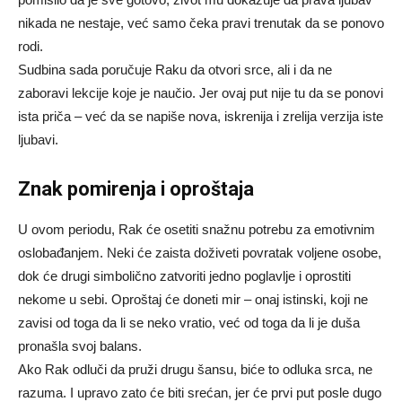
nikada ne nestaje, već samo čeka pravi trenutak da se ponovo
rodi.
Sudbina sada poručuje Raku da otvori srce, ali i da ne
zaboravi lekcije koje je naučio. Jer ovaj put nije tu da se ponovi
ista priča – već da se napiše nova, iskrenija i zrelija verzija iste
ljubavi.
Znak pomirenja i oproštaja
U ovom periodu, Rak će osetiti snažnu potrebu za emotivnim
oslobađanjem. Neki će zaista doživeti povratak voljene osobe,
dok će drugi simbolično zatvoriti jedno poglavlje i oprostiti
nekome u sebi. Oproštaj će doneti mir – onaj istinski, koji ne
zavisi od toga da li se neko vratio, već od toga da li je duša
pronašla svoj balans.
Ako Rak odluči da pruži drugu šansu, biće to odluka srca, ne
razuma. I upravo zato će biti srećan, jer će prvi put posle dugo