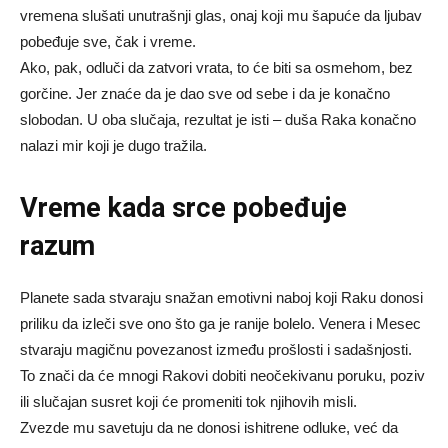
vremena slušati unutrašnji glas, onaj koji mu šapuće da ljubav
pobeđuje sve, čak i vreme.
Ako, pak, odluči da zatvori vrata, to će biti sa osmehom, bez
gorčine. Jer znaće da je dao sve od sebe i da je konačno
slobodan. U oba slučaja, rezultat je isti – duša Raka konačno
nalazi mir koji je dugo tražila.
Vreme kada srce pobeđuje
razum
Planete sada stvaraju snažan emotivni naboj koji Raku donosi
priliku da izleči sve ono što ga je ranije bolelo. Venera i Mesec
stvaraju magičnu povezanost između prošlosti i sadašnjosti.
To znači da će mnogi Rakovi dobiti neočekivanu poruku, poziv
ili slučajan susret koji će promeniti tok njihovih misli.
Zvezde mu savetuju da ne donosi ishitrene odluke, već da