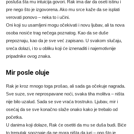
posluša šta mu intuicija govori. Rak ima dar da oseti istinu i
pre nego što je izgovorena. Ako mu srce kaže da se isplati
verovati ponovo – neka to i učini.
Oni koji su usamljeni mogu očekivati i novu ljubav, ali ta nova
osoba nosiće trag nečega poznatog. Kao da se duše
prepoznaju, kao da je sve već zapisano. U svakom slučaju,
sreća dolazi, i to u obliku koji će iznenaditi i najemotivnije
pripadnike ovog znaka.
Mir posle oluje
Rak je kroz mnogo toga prošao, ali sada ga očekuje nagrada.
Sve suze, sve neprospavane noći, svaka tiha molitva – ništa
nije bilo uzalud. Sada se sve vraća trostruko. Ljubav, mir i
osećaj da se sve konačno slaže onako kako je trebalo od
početka.
U danima koji dolaze, Rak će osetiti da mu se duša budi. Biće
to trenutak spoznaje da ne mora ništa da juri – ono što je