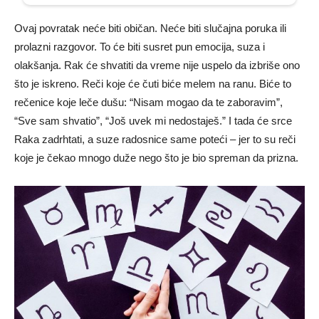
Ovaj povratak neće biti običan. Neće biti slučajna poruka ili
prolazni razgovor. To će biti susret pun emocija, suza i
olakšanja. Rak će shvatiti da vreme nije uspelo da izbriše ono
što je iskreno. Reči koje će čuti biće melem na ranu. Biće to
rečenice koje leče dušu: “Nisam mogao da te zaboravim”,
“Sve sam shvatio”, “Još uvek mi nedostaješ.” I tada će srce
Raka zadrhtati, a suze radosnice same poteći – jer to su reči
koje je čekao mnogo duže nego što je bio spreman da prizna.