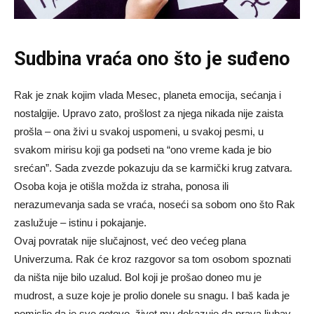
Sudbina vraća ono što je suđeno
Rak je znak kojim vlada Mesec, planeta emocija, sećanja i
nostalgije. Upravo zato, prošlost za njega nikada nije zaista
prošla – ona živi u svakoj uspomeni, u svakoj pesmi, u
svakom mirisu koji ga podseti na “ono vreme kada je bio
srećan”. Sada zvezde pokazuju da se karmički krug zatvara.
Osoba koja je otišla možda iz straha, ponosa ili
nerazumevanja sada se vraća, noseći sa sobom ono što Rak
zaslužuje – istinu i pokajanje.
Ovaj povratak nije slučajnost, već deo većeg plana
Univerzuma. Rak će kroz razgovor sa tom osobom spoznati
da ništa nije bilo uzalud. Bol koji je prošao doneo mu je
mudrost, a suze koje je prolio donele su snagu. I baš kada je
pomislio da je sve gotovo, život mu dokazuje da prava ljubav