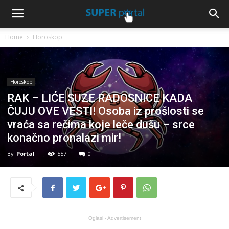
Home
Horoskop
Horoskop
RAK – LIĆE SUZE RADOSNICE KADA
ČUJU OVE VESTI! Osoba iz prošlosti se
vraća sa rečima koje leče dušu – srce
konačno pronalazi mir!
By
Portal
557
0
Oglasi - Advertisement