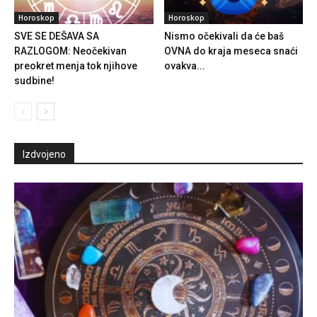
Horoskop
Horoskop
SVE SE DEŠAVA SA
Nismo očekivali da će baš
RAZLOGOM: Neočekivan
OVNA do kraja meseca snaći
preokret menja tok njihove
ovakva...
sudbine!
Izdvojeno