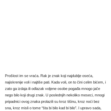
Prošlost im se vraća. Rak je znak koji najdublje oseća,
najiskrenije voli i najtiše pati. Kada voli, on to čini celim bićem, i
zato ga izdaja ili odlazak voljene osobe pogađa mnogo jače
nego bilo koji drugi znak. U poslednjih nekoliko meseci, mnogi
pripadnici ovog znaka prolazili su kroz tišinu, kroz noći bez
sna, kroz misli o tome “šta bi bilo kad bi bilo”. I upravo sada,