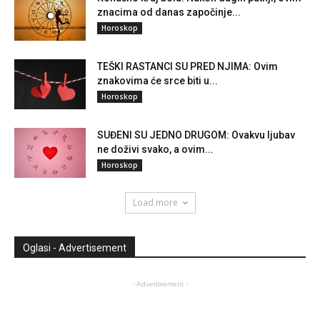
znacima od danas započinje...
Horoskop
TEŠKI RASTANCI SU PRED NJIMA: Ovim
znakovima će srce biti u...
Horoskop
SUĐENI SU JEDNO DRUGOM: Ovakvu ljubav
ne doživi svako, a ovim...
Horoskop
Load more
Oglasi - Advertisement
- Advertisement -