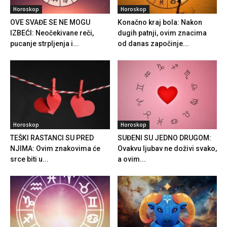
Horoskop
Horoskop
OVE SVAĐE SE NE MOGU
Konačno kraj bola: Nakon
IZBEĆI: Neočekivane reči,
dugih patnji, ovim znacima
pucanje strpljenja i...
od danas započinje...
Horoskop
Horoskop
TEŠKI RASTANCI SU PRED
SUĐENI SU JEDNO DRUGOM:
NJIMA: Ovim znakovima će
Ovakvu ljubav ne doživi svako,
srce biti u...
a ovim...