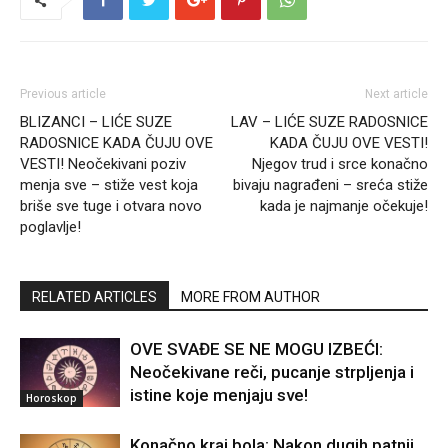
Previous article
Next article
BLIZANCI – LIĆE SUZE
LAV – LIĆE SUZE RADOSNICE
RADOSNICE KADA ČUJU OVE
KADA ČUJU OVE VESTI!
VESTI! Neočekivani poziv
Njegov trud i srce konačno
menja sve – stiže vest koja
bivaju nagrađeni – sreća stiže
briše sve tuge i otvara novo
kada je najmanje očekuje!
poglavlje!
RELATED ARTICLES
MORE FROM AUTHOR
OVE SVAĐE SE NE MOGU IZBEĆI:
Neočekivane reči, pucanje strpljenja i
istine koje menjaju sve!
Horoskop
Konačno kraj bola: Nakon dugih patnji,