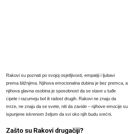
Rakovi su poznati po svojoj osjetljivosti, empatiji i ljubavi
prema bližnjima. Njihova emocionalna dubina je bez premca, a
njihova glavna osobina je sposobnost da se stave u tuđe
cipele i razumeju bol ili radost drugih. Rakovi ne znaju da
mrze, ne znaju da se svete, niti da zavide – njihove emocije su
ispunjene iskrenom željom da svi oko njih budu srećni.
Zašto su Rakovi drugačiji?