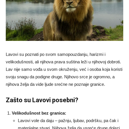
Lavovi su poznati po svom samopouzdanju, harizmi i
velikodušnosti, ali njihova prava suština leži u njihovoj dobroti.
Lav nije samo vođa u svom okruženju, već i osoba koja koristi
svoju snagu da podigne druge. Njihovo srce je ogromno, a
njihova želja da vide ljude srećne ne poznaje granice.
Zašto su Lavovi posebni?
Velikodušnost bez granica:
Lavovi vole da daju – pažnju, ljubav, podršku, pa čak i
materijalne stvari. Njihova želja da usreće druge dolazi