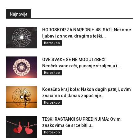
Najnovije
HOROSKOP ZA NAREDNIH 48. SATI: Nekome
ljubav iz snova, drugima teški...
Horoskop
OVE SVAĐE SE NE MOGU IZBEĆI:
Neočekivane reči, pucanje strpljenja i...
Horoskop
Konačno kraj bola: Nakon dugih patnji, ovim
znacima od danas započinje...
Horoskop
TEŠKI RASTANCI SU PRED NJIMA: Ovim
znakovima će srce biti u...
Horoskop