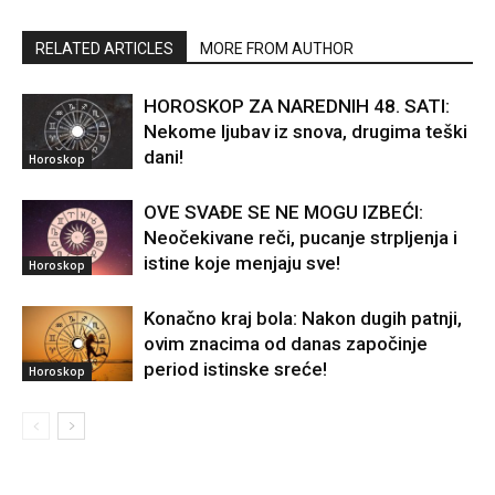
RELATED ARTICLES
MORE FROM AUTHOR
HOROSKOP ZA NAREDNIH 48. SATI:
Nekome ljubav iz snova, drugima teški
dani!
Horoskop
OVE SVAĐE SE NE MOGU IZBEĆI:
Neočekivane reči, pucanje strpljenja i
istine koje menjaju sve!
Horoskop
Konačno kraj bola: Nakon dugih patnji,
ovim znacima od danas započinje
period istinske sreće!
Horoskop