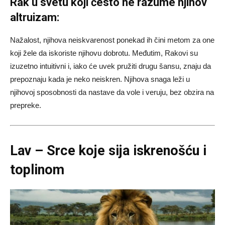
Rak u svetu koji često ne razume njihov
altruizam:
Nažalost, njihova neiskvarenost ponekad ih čini metom za one
koji žele da iskoriste njihovu dobrotu. Međutim, Rakovi su
izuzetno intuitivni i, iako će uvek pružiti drugu šansu, znaju da
prepoznaju kada je neko neiskren. Njihova snaga leži u
njihovoj sposobnosti da nastave da vole i veruju, bez obzira na
prepreke.
Lav – Srce koje sija iskrenošću i
toplinom