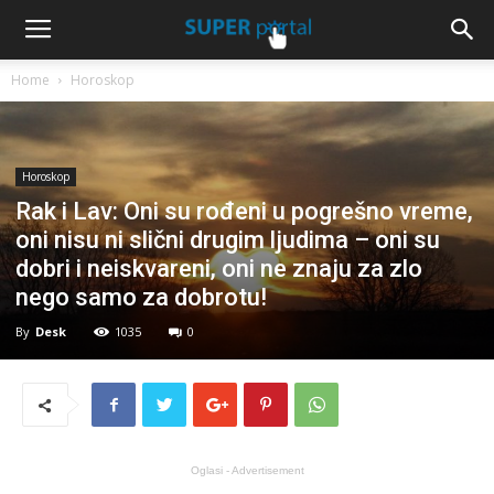
Home
Horoskop
Horoskop
Rak i Lav: Oni su rođeni u pogrešno vreme,
oni nisu ni slični drugim ljudima – oni su
dobri i neiskvareni, oni ne znaju za zlo
nego samo za dobrotu!
By
Desk
1035
0
Oglasi - Advertisement