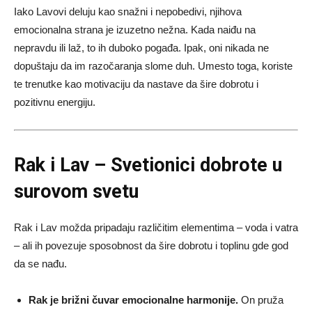
Iako Lavovi deluju kao snažni i nepobedivi, njihova
emocionalna strana je izuzetno nežna. Kada naiđu na
nepravdu ili laž, to ih duboko pogađa. Ipak, oni nikada ne
dopuštaju da im razočaranja slome duh. Umesto toga, koriste
te trenutke kao motivaciju da nastave da šire dobrotu i
pozitivnu energiju.
Rak i Lav – Svetionici dobrote u
surovom svetu
Rak i Lav možda pripadaju različitim elementima – voda i vatra
– ali ih povezuje sposobnost da šire dobrotu i toplinu gde god
da se nađu.
Rak je brižni čuvar emocionalne harmonije.
On pruža