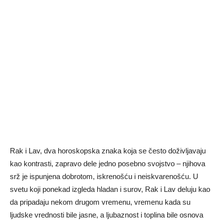
Rak i Lav, dva horoskopska znaka koja se često doživljavaju
kao kontrasti, zapravo dele jedno posebno svojstvo – njihova
srž je ispunjena dobrotom, iskrenošću i neiskvarenošću. U
svetu koji ponekad izgleda hladan i surov, Rak i Lav deluju kao
da pripadaju nekom drugom vremenu, vremenu kada su
ljudske vrednosti bile jasne, a ljubaznost i toplina bile osnova