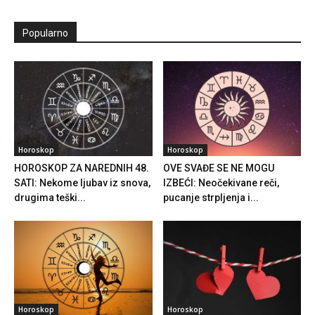
Popularno
Horoskop
Horoskop
HOROSKOP ZA NAREDNIH 48.
OVE SVAĐE SE NE MOGU
SATI: Nekome ljubav iz snova,
IZBEĆI: Neočekivane reči,
drugima teški...
pucanje strpljenja i...
Horoskop
Horoskop