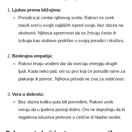
Ljubav prema bližnjima:
Porodica je centar njihovog sveta. Rakovi će uvek
staviti sreću svojih najbližih ispred svoje, bez obzira na
okolnosti. Njihova spremnost da se žrtvuju često ih
izdvaja kao stubove podrške u svojoj porodici i društvu.
Beskrajna empatija:
Rakovi imaju urođeni dar da osećaju energiju drugih
ljudi. Kada neko pati, oni su prvi koji će ponuditi rame za
plakanje ili pomoć. Njihova priroda ne zna za sebičnost.
Vera u dobrotu:
Bez obzira koliko puta bili povređeni, Rakovi uvek
veruju da u ljudima postoji dobro. Oni ne dopuštaju da ih
negativna iskustva pretvore u cinične ili hladne osobe.