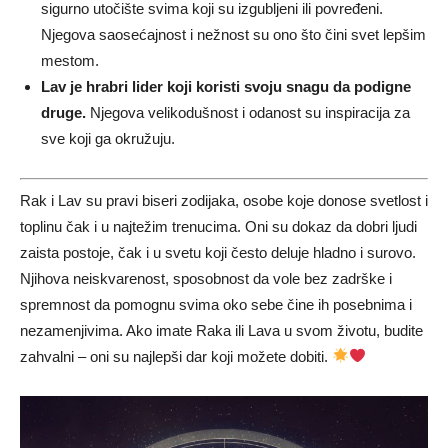
sigurno utočište svima koji su izgubljeni ili povređeni.
Njegova saosećajnost i nežnost su ono što čini svet lepšim
mestom.
Lav je hrabri lider koji koristi svoju snagu da podigne
druge.
Njegova velikodušnost i odanost su inspiracija za
sve koji ga okružuju.
Rak i Lav su pravi biseri zodijaka, osobe koje donose svetlost i
toplinu čak i u najtežim trenucima. Oni su dokaz da dobri ljudi
zaista postoje, čak i u svetu koji često deluje hladno i surovo.
Njihova neiskvarenost, sposobnost da vole bez zadrške i
spremnost da pomognu svima oko sebe čine ih posebnima i
nezamenjivima. Ako imate Raka ili Lava u svom životu, budite
zahvalni – oni su najlepši dar koji možete dobiti.