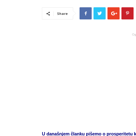
Share
Og
U današnjem članku pišemo o prosperitetu k