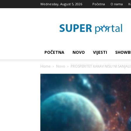
Wednesday, August 5, 2026
Početna
O nama
K
Super
blog
POČETNA
NOVO
VIJESTI
SHOWB
Home
Novo
PROSPERITET KAKAV NISU NI SANJAL