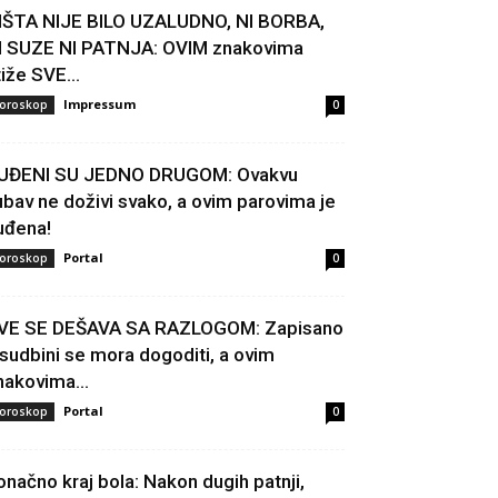
IŠTA NIJE BILO UZALUDNO, NI BORBA,
I SUZE NI PATNJA: OVIM znakovima
tiže SVE...
Impressum
oroskop
0
UĐENI SU JEDNO DRUGOM: Ovakvu
jubav ne doživi svako, a ovim parovima je
uđena!
Portal
oroskop
0
VE SE DEŠAVA SA RAZLOGOM: Zapisano
 sudbini se mora dogoditi, a ovim
nakovima...
Portal
oroskop
0
onačno kraj bola: Nakon dugih patnji,