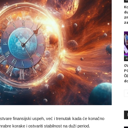
Ko
du
zn
za
H
O
P
ČE
do
stvare finansijski uspeh, već i trenutak kada će konačno
rabre korake i ostvariti stabilnost na duži period.