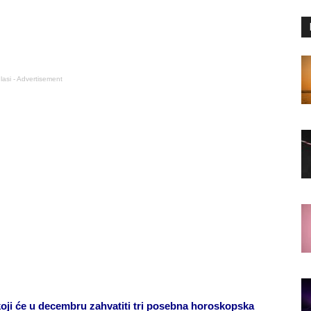
lasi - Advertisement
oji će u decembru zahvatiti tri posebna horoskopska