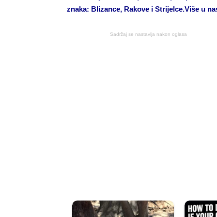
znaka: Blizance, Rakove i Strijelce.Više u 
Sadržaj se nastavlja nakon oglasa