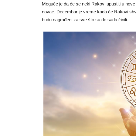
Moguće je da će se neki Rakovi upustiti u nove 
novac. Decembar je vreme kada će Rakovi shvat
budu nagrađeni za sve što su do sada činili.