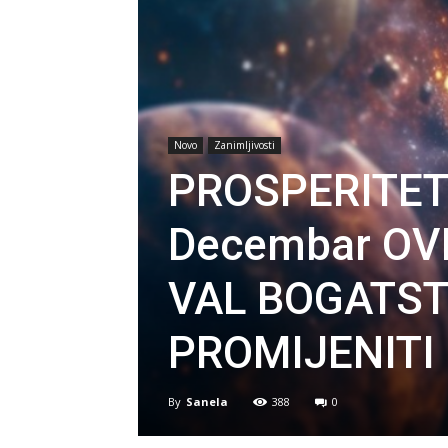
Novo
Zanimljivosti
PROSPERITET
Decembar OV
VAL BOGATST
PROMIJENITI
By
Sanela
388
0