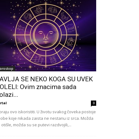
oroskop
AVLJA SE NEKO KOGA SU UVEK
OLELI: Ovim znacima sada
olazi...
rtal
0
raju ovo iskoristiti. U životu svakog čoveka postoje
obe koje nikada zaista ne nestanu iz srca. Možda
 otišle, možda su se putevi razdvojili,...