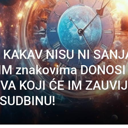
 KAKAV NISU NI SANJA
IM znakovima DONOSI
VA KOJI ĆE IM ZAUVI
 SUDBINU!