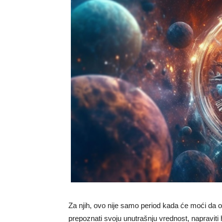
Za njih, ovo nije samo period kada će moći da o
prepoznati svoju unutrašnju vrednost, napraviti h