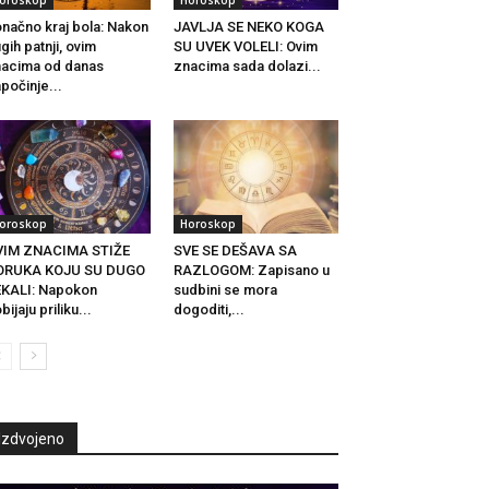
načno kraj bola: Nakon
JAVLJA SE NEKO KOGA
gih patnji, ovim
SU UVEK VOLELI: Ovim
acima od danas
znacima sada dolazi...
počinje...
oroskop
Horoskop
VIM ZNACIMA STIŽE
SVE SE DEŠAVA SA
ORUKA KOJU SU DUGO
RAZLOGOM: Zapisano u
KALI: Napokon
sudbini se mora
bijaju priliku...
dogoditi,...
Izdvojeno