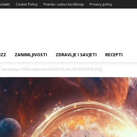
ontakt
Cookie Policy
Pravila i uslovi korištenja
Privacy policy
IZZ
ZANIMLJIVOSTI
ZDRAVLJE I SAVJETI
RECEPTI
I: Decembar OVIM znakovima DONOSI VAL BOGATSTVA KOJI...