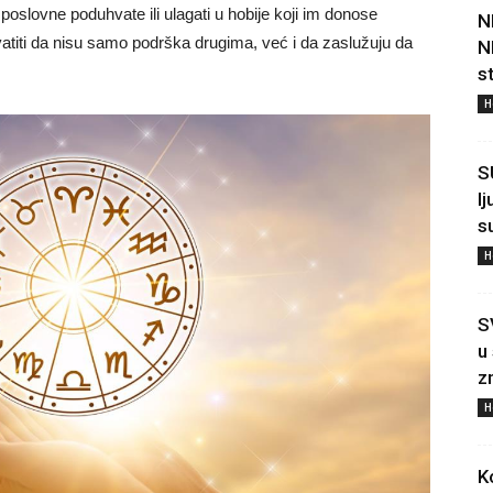
poslovne poduhvate ili ulagati u hobije koji im donose
N
iti da nisu samo podrška drugima, već i da zaslužuju da
N
s
H
S
l
s
H
S
u
z
H
K