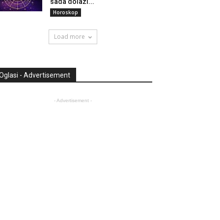
sada dolazi...
Horoskop
Load more
Oglasi - Advertisement
- Advertisement -