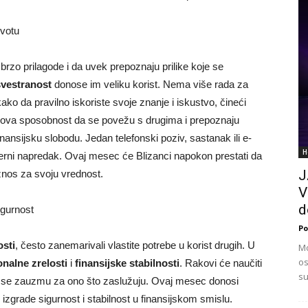
ivotu
brzo prilagode i da uvek prepoznaju prilike koje se
svestranost
donose im veliku korist. Nema više rada za
ako da pravilno iskoriste svoje znanje i iskustvo, čineći
hova sposobnost da se povežu s drugima i prepoznaju
nansijsku slobodu. Jedan telefonski poziv, sastanak ili e-
H
jerni napredak. Ovaj mesec će Blizanci napokon prestati da
J
iznos za svoju vrednost.
V
d
igurnost
Po
sti
, često zanemarivali vlastite potrebe u korist drugih. U
Mo
os
nalne zrelosti
i
finansijske stabilnosti
. Rakovi će naučiti
su
a se zauzmu za ono što zaslužuju. Ovaj mesec donosi
 izgrade sigurnost i stabilnost u finansijskom smislu.