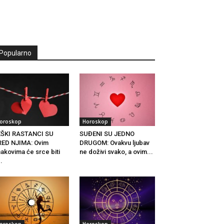
Popularno
oroskop
Horoskop
EŠKI RASTANCI SU
SUĐENI SU JEDNO
ED NJIMA: Ovim
DRUGOM: Ovakvu ljubav
akovima će srce biti
ne doživi svako, a ovim...
..
oroskop
Horoskop