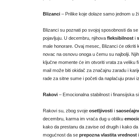
Blizanci
– Prilike koje dolaze samo jednom u ž
Blizanci su poznati po svojoj sposobnosti da se 
pojavljuju. U decembru, njihova
fleksibilnost
i
male honorare. Ovaj mesec, Blizanci će otkriti k
novac na osnovu onoga u čemu su najbolji. Nji
ključne momente će im otvoriti vrata za veliku fi
mail može biti okidač za značajnu zaradu i kari
rade za sitne sume i početi da naplaćuju pravi 
Rakovi
– Emocionalna stabilnost i finansijska s
Rakovi su, zbog svoje
osetljivosti
i
saosećajno
decembru, karma im vraća dug u obliku
emocio
kako da prestanu da zavise od drugih i kako d
mogućnost da se
prepozna vlastita vrednost
i