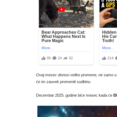
Ovaj mesec donosi velike promene, ne samo u f
će im zauvek promeniti sudbinu.
Decembar 2025. godine biće mesec kada će
Bl