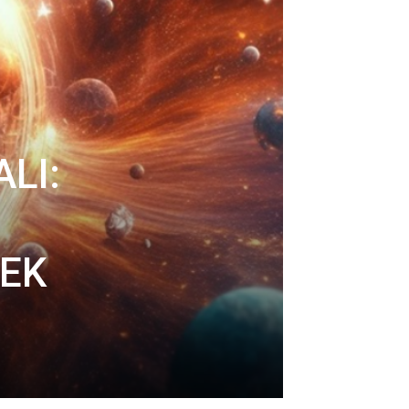
LI:
JEK