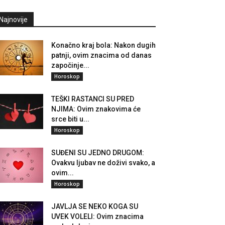
Najnovije
Konačno kraj bola: Nakon dugih
patnji, ovim znacima od danas
započinje...
Horoskop
TEŠKI RASTANCI SU PRED
NJIMA: Ovim znakovima će
srce biti u...
Horoskop
SUĐENI SU JEDNO DRUGOM:
Ovakvu ljubav ne doživi svako, a
ovim...
Horoskop
JAVLJA SE NEKO KOGA SU
UVEK VOLELI: Ovim znacima