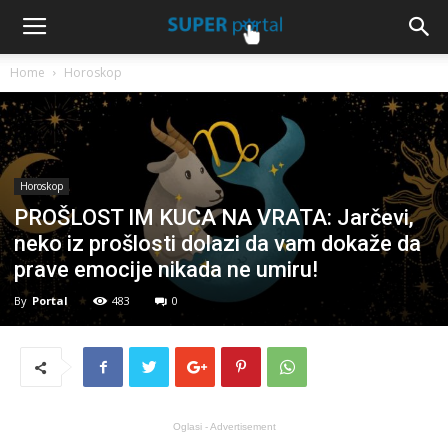
Home
Horoskop
Horoskop
PROŠLOST IM KUCA NA VRATA: Jarčevi,
neko iz prošlosti dolazi da vam dokaže da
prave emocije nikada ne umiru!
By
Portal
483
0
Oglasi - Advertisement