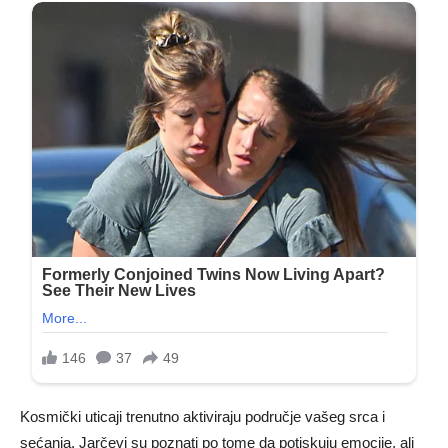
Kosmički uticaji trenutno aktiviraju područje vašeg srca i
sećanja. Jarčevi su poznati po tome da potiskuju emocije, ali