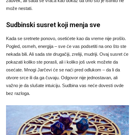
zauvek, ali sada se vraća kao dokaz da ono što je istinito ne
može nestati.
Sudbinski susret koji menja sve
Kada se sretnete ponovo, osetićete kao da vreme nije prošlo.
Pogled, osmeh, energija – sve će vas podsetiti na ono što ste
nekada bili. Ali sada ste drugačiji, zreliji, mudriji. Ovaj susret će
pokazati koliko ste porasli, ali i koliko još uvek možete da
osećate. Mnogi Jarčevi će se naći pred odlukom – da li da
otvore srce ili da ga čuvaju. Odgovor nije jednostavan, ali
važno je da slušate intuiciju. Sudbina vas neće dovesti ovde
bez razloga.