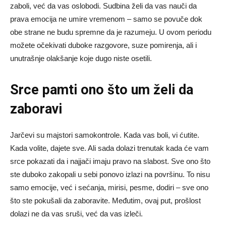
zaboli, već da vas oslobodi. Sudbina želi da vas nauči da
prava emocija ne umire vremenom – samo se povuče dok
obe strane ne budu spremne da je razumeju. U ovom periodu
možete očekivati duboke razgovore, suze pomirenja, ali i
unutrašnje olakšanje koje dugo niste osetili.
Srce pamti ono što um želi da
zaboravi
Jarčevi su majstori samokontrole. Kada vas boli, vi ćutite.
Kada volite, dajete sve. Ali sada dolazi trenutak kada će vam
srce pokazati da i najjači imaju pravo na slabost. Sve ono što
ste duboko zakopali u sebi ponovo izlazi na površinu. To nisu
samo emocije, već i sećanja, mirisi, pesme, dodiri – sve ono
što ste pokušali da zaboravite. Međutim, ovaj put, prošlost
dolazi ne da vas sruši, već da vas izleči.