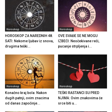
Horoskop
Horoskop
HOROSKOP ZA NAREDNIH 48.
OVE SVAĐE SE NE MOGU
SATI: Nekome ljubav iz snova,
IZBEĆI: Neočekivane reči,
drugima teški...
pucanje strpljenja i...
Horoskop
Horoskop
Konačno kraj bola: Nakon
TEŠKI RASTANCI SU PRED
dugih patnji, ovim znacima
NJIMA: Ovim znakovima će
od danas započinje...
srce biti u...