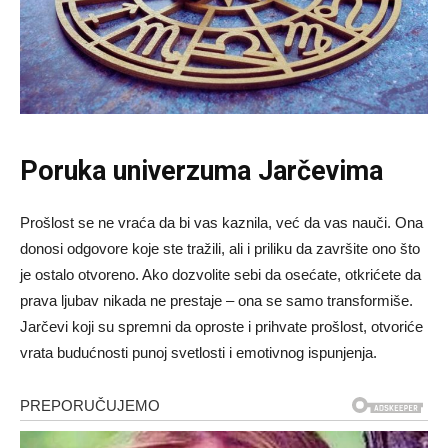
Poruka univerzuma Jarčevima
Prošlost se ne vraća da bi vas kaznila, već da vas nauči. Ona
donosi odgovore koje ste tražili, ali i priliku da završite ono što
je ostalo otvoreno. Ako dozvolite sebi da osećate, otkrićete da
prava ljubav nikada ne prestaje – ona se samo transformiše.
Jarčevi koji su spremni da oproste i prihvate prošlost, otvoriće
vrata budućnosti punoj svetlosti i emotivnog ispunjenja.