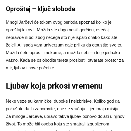
Oproštaj – ključ slobode
Mnogi Jarčevi će tokom ovog perioda spoznati koliko je
oproštaj lekovit. Možda ste dugo nosili gorčinu, osećaj
nepravde ili bol zbog nečega što nije ispalo onako kako ste
želeli. Ali sada vam univerzum daje priliku da otpustite sve to.
Možda ćete oprostiti nekome, a možda sebi – i to je jednako
važno. Kada se oslobodite tereta prošlosti, otvarate prostor za
mir, ljubav i nove početke.
Ljubav koja prkosi vremenu
Neke veze su karmičke, duboke i neizbrisive. Koliko god da
pokušate da ih zaboravite, one se vraćaju – jer imaju misiju.
Za mnoge Jarčeve, upravo takva ljubav ponovo dolazi u njihov
život. To može biti osoba koju ste smatrali izgubljenom