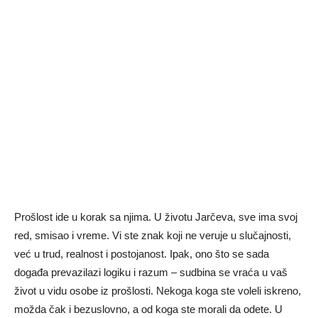
Prošlost ide u korak sa njima. U životu Jarčeva, sve ima svoj
red, smisao i vreme. Vi ste znak koji ne veruje u slučajnosti,
već u trud, realnost i postojanost. Ipak, ono što se sada
događa prevazilazi logiku i razum – sudbina se vraća u vaš
život u vidu osobe iz prošlosti. Nekoga koga ste voleli iskreno,
možda čak i bezuslovno, a od koga ste morali da odete. U