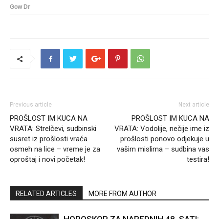
Previous article
Next article
PROŠLOST IM KUCA NA
PROŠLOST IM KUCA NA
VRATA: Strelčevi, sudbinski
VRATA: Vodolije, nečije ime iz
susret iz prošlosti vraća
prošlosti ponovo odjekuje u
osmeh na lice – vreme je za
vašim mislima – sudbina vas
oproštaj i novi početak!
testira!
RELATED ARTICLES
MORE FROM AUTHOR