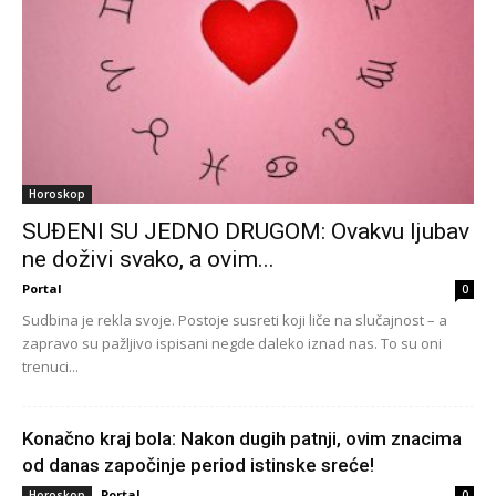
Horoskop
SUĐENI SU JEDNO DRUGOM: Ovakvu ljubav
ne doživi svako, a ovim...
Portal
0
Sudbina je rekla svoje. Postoje susreti koji liče na slučajnost – a
zapravo su pažljivo ispisani negde daleko iznad nas. To su oni
trenuci...
Konačno kraj bola: Nakon dugih patnji, ovim znacima
od danas započinje period istinske sreće!
Portal
Horoskop
0