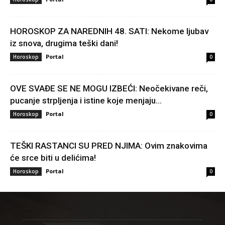
HOROSKOP ZA NAREDNIH 48. SATI: Nekome ljubav
iz snova, drugima teški dani!
Portal
Horoskop
0
OVE SVAĐE SE NE MOGU IZBEĆI: Neočekivane reči,
pucanje strpljenja i istine koje menjaju...
Portal
Horoskop
0
TEŠKI RASTANCI SU PRED NJIMA: Ovim znakovima
će srce biti u delićima!
Portal
Horoskop
0