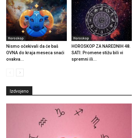
Horoskop
Horoskop
Nismo očekivali da će baš
HOROSKOP ZA NAREDNIH 48.
OVNA do kraja meseca snaći
SATI: Promene stižu bili vi
ovakva...
spremni ili...
Izdvojeno