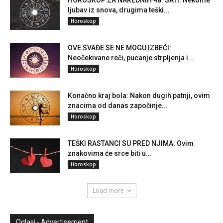
HOROSKOP ZA NAREDNIH 48. SATI: Nekome
ljubav iz snova, drugima teški...
Horoskop
OVE SVAĐE SE NE MOGU IZBEĆI:
Neočekivane reči, pucanje strpljenja i...
Horoskop
Konačno kraj bola: Nakon dugih patnji, ovim
znacima od danas započinje...
Horoskop
TEŠKI RASTANCI SU PRED NJIMA: Ovim
znakovima će srce biti u...
Horoskop
Load more
Oglasi - Advertisement