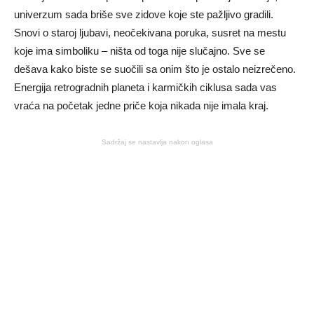
univerzum sada briše sve zidove koje ste pažljivo gradili.
Snovi o staroj ljubavi, neočekivana poruka, susret na mestu
koje ima simboliku – ništa od toga nije slučajno. Sve se
dešava kako biste se suočili sa onim što je ostalo neizrečeno.
Energija retrogradnih planeta i karmičkih ciklusa sada vas
vraća na početak jedne priče koja nikada nije imala kraj.
Sadržaj se nastavlja nakon oglasa