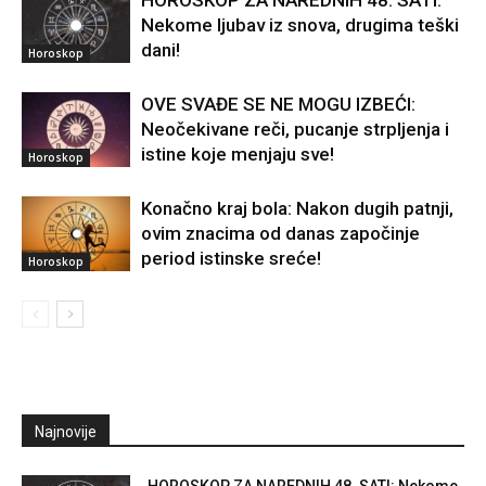
HOROSKOP ZA NAREDNIH 48. SATI:
Nekome ljubav iz snova, drugima teški
dani!
Horoskop
OVE SVAĐE SE NE MOGU IZBEĆI:
Neočekivane reči, pucanje strpljenja i
istine koje menjaju sve!
Horoskop
Konačno kraj bola: Nakon dugih patnji,
ovim znacima od danas započinje
period istinske sreće!
Horoskop
Najnovije