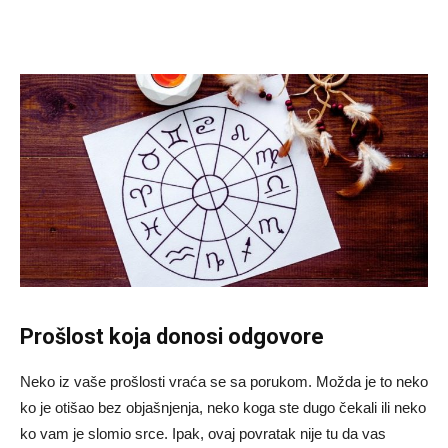
Prošlost koja donosi odgovore
Neko iz vaše prošlosti vraća se sa porukom. Možda je to neko
ko je otišao bez objašnjenja, neko koga ste dugo čekali ili neko
ko vam je slomio srce. Ipak, ovaj povratak nije tu da vas