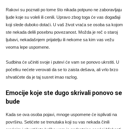
Rakovi su poznati po tome što nikada potpuno ne zaboravljaju
ljude koje su voleli ili cenili. Upravo zbog toga će vas događaji
koji slede duboko dotaći. U vaš život vraća se osoba sa kojom
ste nekada delili posebnu povezanost. Možda je reč o staroj
ljubavi, nekadašnjem prijatelju ili nekome sa kim vas vežu
veoma lepe uspomene.
Sudbina će učiniti svoje i putevi će vam se ponovo ukrstiti. U
početku nećete verovati da se to zaista dešava, ali vrlo brzo
shvatićete da je taj susret imao razlog.
Emocije koje ste dugo skrivali ponovo se
bude
Kada se ova osoba pojavi, mnoge uspomene će isplivati na
površinu. Setićete se trenutaka koji su vas nekada činili