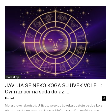
Horoskop
JAVLJA SE NEKO KOGA SU UVEK VOLELI:
Ovim znacima sada dolazi...
Portal
0
Moraju ovo iskoristiti. U životu svakog čoveka postoje osobe koje
nikada zaista ne nestanu iz srca. Možda su otišle, možda su se