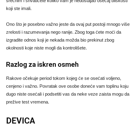
srećnim i shvatićete koliko vam je nedostajao osećaj bliskosti
koji ste imali.
Ono što je posebno važno jeste da ovaj put postoji mnogo više
zrelosti i razumevanja nego ranije. Zbog toga ćete moći da
izgradite odnos koji je nekada možda bio prekinut zbog
okolnosti koje niste mogli da kontrolišete.
Razlog za iskren osmeh
Rakove očekuje period tokom kojeg će se osećati voljeno,
cenjeno i važno. Povratak ove osobe doneće vam toplinu koju
dugo niste osećali i podsetiti vas da neke veze zaista mogu da
prežive test vremena.
DEVICA