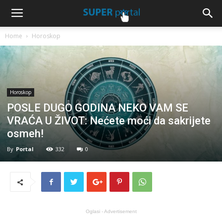
Home
Horoskop
Horoskop
POSLE DUGO GODINA NEKO VAM SE
VRAĆA U ŽIVOT: Nećete moći da sakrijete
osmeh!
By
Portal
332
0
Oglasi - Advertisement