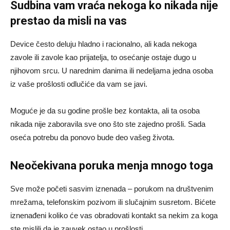
Sudbina vam vraća nekoga ko nikada nije
prestao da misli na vas
Device često deluju hladno i racionalno, ali kada nekoga
zavole ili zavole kao prijatelja, to osećanje ostaje dugo u
njihovom srcu. U narednim danima ili nedeljama jedna osoba
iz vaše prošlosti odlučiće da vam se javi.
Moguće je da su godine prošle bez kontakta, ali ta osoba
nikada nije zaboravila sve ono što ste zajedno prošli. Sada
oseća potrebu da ponovo bude deo vašeg života.
Neočekivana poruka menja mnogo toga
Sve može početi sasvim iznenada – porukom na društvenim
mrežama, telefonskim pozivom ili slučajnim susretom. Bićete
iznenađeni koliko će vas obradovati kontakt sa nekim za koga
ste mislili da je zauvek ostao u prošlosti.