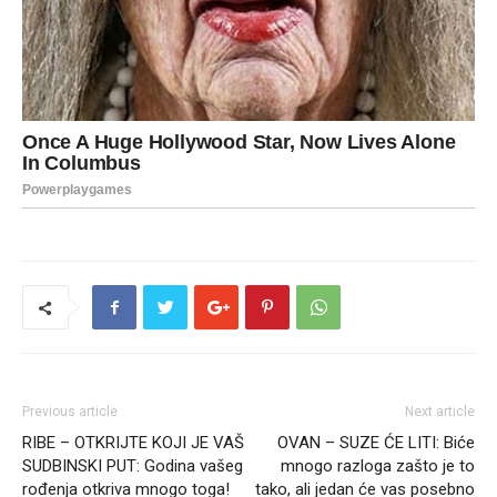
Previous article
Next article
RIBE – OTKRIJTE KOJI JE VAŠ
OVAN – SUZE ĆE LITI: Biće
SUDBINSKI PUT: Godina vašeg
mnogo razloga zašto je to
rođenja otkriva mnogo toga!
tako, ali jedan će vas posebno