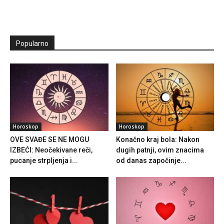
Popularno
Horoskop
Horoskop
OVE SVAĐE SE NE MOGU
Konačno kraj bola: Nakon
IZBEĆI: Neočekivane reči,
dugih patnji, ovim znacima
pucanje strpljenja i...
od danas započinje...