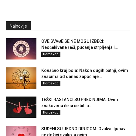
Najnovije
OVE SVAĐE SE NE MOGU IZBEĆI:
Neočekivane reči, pucanje strpljenja i...
Horoskop
Konačno kraj bola: Nakon dugih patnji, ovim
znacima od danas započinje...
Horoskop
TEŠKI RASTANCI SU PRED NJIMA: Ovim
znakovima će srce biti u...
Horoskop
SUĐENI SU JEDNO DRUGOM: Ovakvu ljubav
ne doživi svako, a ovim...