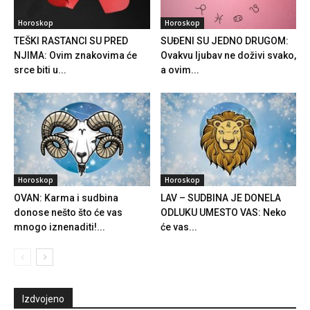
Horoskop
Horoskop
TEŠKI RASTANCI SU PRED
SUĐENI SU JEDNO DRUGOM:
NJIMA: Ovim znakovima će
Ovakvu ljubav ne doživi svako,
srce biti u...
a ovim...
Horoskop
Horoskop
OVAN: Karma i sudbina
LAV – SUDBINA JE DONELA
donose nešto što će vas
ODLUKU UMESTO VAS: Neko
mnogo iznenaditi!...
će vas...
Izdvojeno