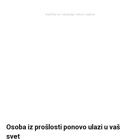
Sadržaj se nastavlja nakon oglasa
Osoba iz prošlosti ponovo ulazi u vaš
svet