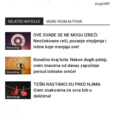
pogoditi!
RELATED ARTICLES
MORE FROM AUTHOR
OVE SVAĐE SE NE MOGU IZBEĆI:
Neočekivane reči, pucanje strpljenja i
istine koje menjaju sve!
Horoskop
Konačno kraj bola: Nakon dugih patnji,
ovim znacima od danas započinje
period istinske sreće!
Horoskop
TEŠKI RASTANCI SU PRED NJIMA:
Ovim znakovima će srce biti u
delićima!
Horoskop