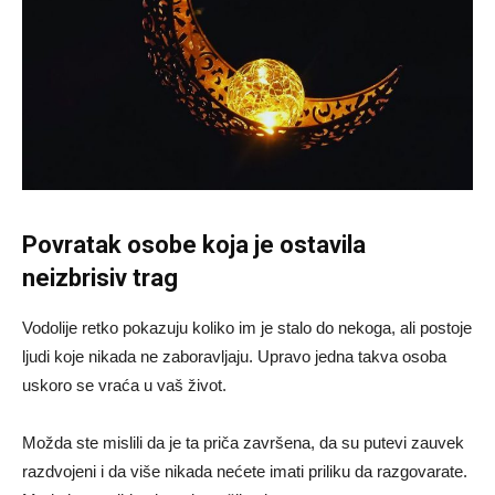
Povratak osobe koja je ostavila
neizbrisiv trag
Vodolije retko pokazuju koliko im je stalo do nekoga, ali postoje
ljudi koje nikada ne zaboravljaju. Upravo jedna takva osoba
uskoro se vraća u vaš život.
Možda ste mislili da je ta priča završena, da su putevi zauvek
razdvojeni i da više nikada nećete imati priliku da razgovarate.