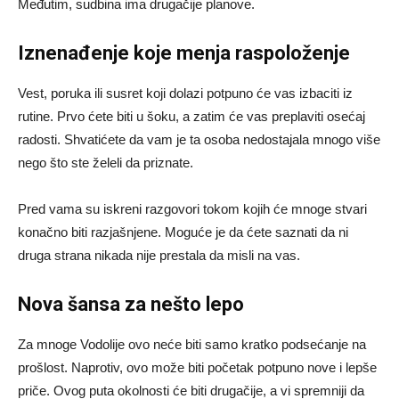
Međutim, sudbina ima drugačije planove.
Iznenađenje koje menja raspoloženje
Vest, poruka ili susret koji dolazi potpuno će vas izbaciti iz
rutine. Prvo ćete biti u šoku, a zatim će vas preplaviti osećaj
radosti. Shvatićete da vam je ta osoba nedostajala mnogo više
nego što ste želeli da priznate.
Pred vama su iskreni razgovori tokom kojih će mnoge stvari
konačno biti razjašnjene. Moguće je da ćete saznati da ni
druga strana nikada nije prestala da misli na vas.
Nova šansa za nešto lepo
Za mnoge Vodolije ovo neće biti samo kratko podsećanje na
prošlost. Naprotiv, ovo može biti početak potpuno nove i lepše
priče. Ovog puta okolnosti će biti drugačije, a vi spremniji da