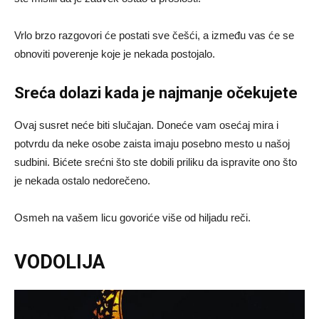
Vrlo brzo razgovori će postati sve češći, a između vas će se
obnoviti poverenje koje je nekada postojalo.
Sreća dolazi kada je najmanje očekujete
Ovaj susret neće biti slučajan. Doneće vam osećaj mira i
potvrdu da neke osobe zaista imaju posebno mesto u našoj
sudbini. Bićete srećni što ste dobili priliku da ispravite ono što
je nekada ostalo nedorečeno.
Osmeh na vašem licu govoriće više od hiljadu reči.
VODOLIJA