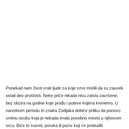
Ponekad nam život vrati ljude za koje smo mislili da su zauvek
ostali deo prošlosti. Neke priče nikada nisu zaista završene,
bez obzira na godine koje prođu i puteve kojima krenemo. U
narednom periodu tri znaka Zodijaka dobiće priliku da ponovo
sretnu osobu koja je nekada imala posebno mesto u njihovom
srcu. Biće to susret, poruka ili poziv koji će probuditi