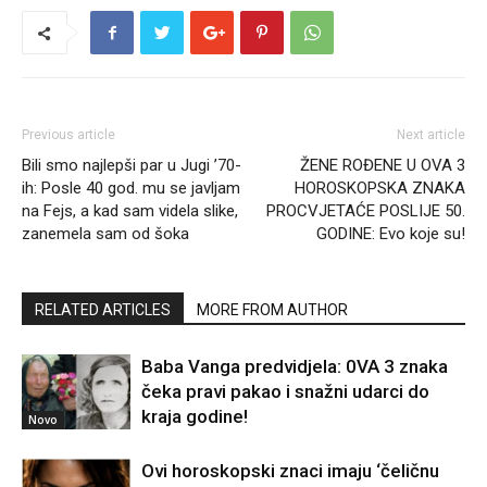
Previous article
Next article
Bili smo najlepši par u Jugi ’70-
ŽENE ROĐENE U OVA 3
ih: Posle 40 god. mu se javljam
HOROSKOPSKA ZNAKA
na Fejs, a kad sam videla slike,
PROCVJETAĆE POSLIJE 50.
zanemela sam od šoka
GODINE: Evo koje su!
RELATED ARTICLES
MORE FROM AUTHOR
Baba Vanga predvidjela: 0VA 3 znaka
čeka pravi pakao i snažni udarci do
kraja godine!
Novo
Ovi horoskopski znaci imaju ‘čeličnu