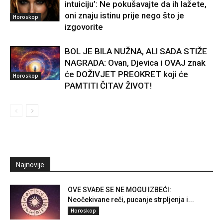
intuiciju’: Ne pokušavajte da ih lažete,
oni znaju istinu prije nego što je
Horoskop
izgovorite
BOL JE BILA NUŽNA, ALI SADA STIŽE
NAGRADA: Ovan, Djevica i OVAJ znak
će DOŽIVJET PREOKRET koji će
Horoskop
PAMTITI ČITAV ŽIVOT!
Najnovije
OVE SVAĐE SE NE MOGU IZBEĆI:
Neočekivane reči, pucanje strpljenja i...
Horoskop