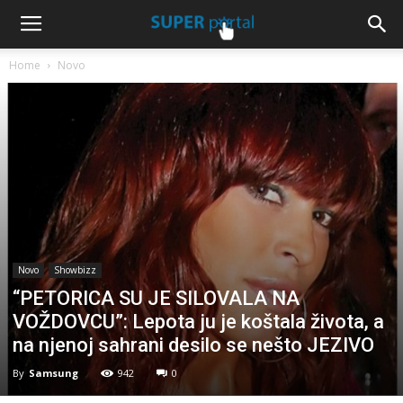
Home
Novo
Novo
Showbizz
“PETORICA SU JE SILOVALA NA
VOŽDOVCU”: Lepota ju je koštala života, a
na njenoj sahrani desilo se nešto JEZIVO
By
Samsung
942
0