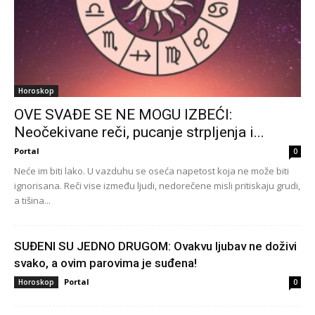
Horoskop
OVE SVAĐE SE NE MOGU IZBEĆI:
Neočekivane reči, pucanje strpljenja i...
Portal
0
Neće im biti lako. U vazduhu se oseća napetost koja ne može biti
ignorisana. Reči vise između ljudi, nedorečene misli pritiskaju grudi,
a tišina...
SUĐENI SU JEDNO DRUGOM: Ovakvu ljubav ne doživi
svako, a ovim parovima je suđena!
Portal
Horoskop
0