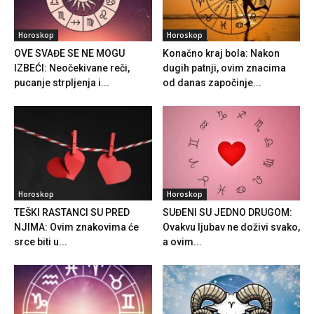
Horoskop
Horoskop
OVE SVAĐE SE NE MOGU
Konačno kraj bola: Nakon
IZBEĆI: Neočekivane reči,
dugih patnji, ovim znacima
pucanje strpljenja i...
od danas započinje...
Horoskop
Horoskop
TEŠKI RASTANCI SU PRED
SUĐENI SU JEDNO DRUGOM:
NJIMA: Ovim znakovima će
Ovakvu ljubav ne doživi svako,
srce biti u...
a ovim...