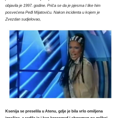
objavila je 1997. godine. Priča se da je pjesma I like him
posvećena Peđi Mijatoviću. Nakon incidenta u kojem je
Zvezdan sudjelovao,
Ksenija se preselila u Atenu, gdje je bila vrlo omiljena
igračica, a radila je i kao koreograf i showman na grčkoj