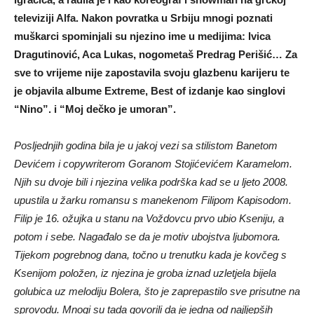
televiziji Alfa. Nakon povratka u Srbiju mnogi poznati
muškarci spominjali su njezino ime u medijima: Ivica
Dragutinović, Aca Lukas, nogometaš Predrag Perišić… Za
sve to vrijeme nije zapostavila svoju glazbenu karijeru te
je objavila albume Extreme, Best of izdanje kao singlovi
“Nino”. i “Moj dečko je umoran”.
Posljednjih godina bila je u jakoj vezi sa stilistom Banetom
Devićem i copywriterom Goranom Stojićevićem Karamelom.
Njih su dvoje bili i njezina velika podrška kad se u ljeto 2008.
upustila u žarku romansu s manekenom Filipom Kapisodom.
Filip je 16. ožujka u stanu na Voždovcu prvo ubio Kseniju, a
potom i sebe. Nagađalo se da je motiv ubojstva ljubomora.
Tijekom pogrebnog dana, točno u trenutku kada je kovčeg s
Ksenijom položen, iz njezina je groba iznad uzletjela bijela
golubica uz melodiju Bolera, što je zaprepastilo sve prisutne na
sprovodu. Mnogi su tada govorili da je jedna od najljepših