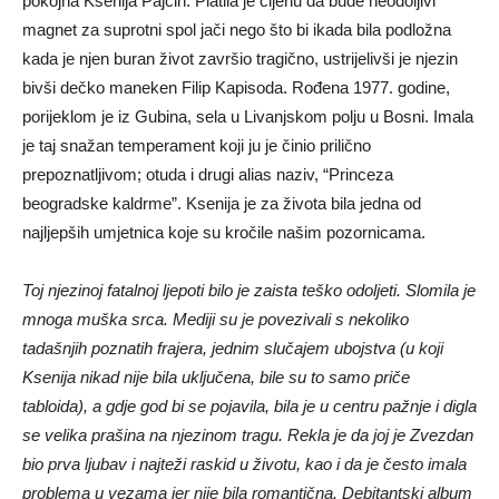
pokojna Ksenija Pajčin. Platila je cijenu da bude neodoljivi
magnet za suprotni spol jači nego što bi ikada bila podložna
kada je njen buran život završio tragično, ustrijelivši je njezin
bivši dečko maneken Filip Kapisoda. Rođena 1977. godine,
porijeklom je iz Gubina, sela u Livanjskom polju u Bosni. Imala
je taj snažan temperament koji ju je činio prilično
prepoznatljivom; otuda i drugi alias naziv, “Princeza
beogradske kaldrme”. Ksenija je za života bila jedna od
najljepših umjetnica koje su kročile našim pozornicama.
Toj njezinoj fatalnoj ljepoti bilo je zaista teško odoljeti. Slomila je
mnoga muška srca. Mediji su je povezivali s nekoliko
tadašnjih poznatih frajera, jednim slučajem ubojstva (u koji
Ksenija nikad nije bila uključena, bile su to samo priče
tabloida), a gdje god bi se pojavila, bila je u centru pažnje i digla
se velika prašina na njezinom tragu. Rekla je da joj je Zvezdan
bio prva ljubav i najteži raskid u životu, kao i da je često imala
problema u vezama jer nije bila romantična. Debitantski album