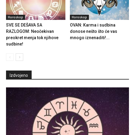
Horoskop
Horoskop
SVE SE DEŠAVA SA
OVAN: Karma i sudbina
RAZLOGOM: Neočekivan
donose nešto što će vas
preokret menja tok njihove
mnogo iznenaditi!...
sudbine!
Izdvojeno