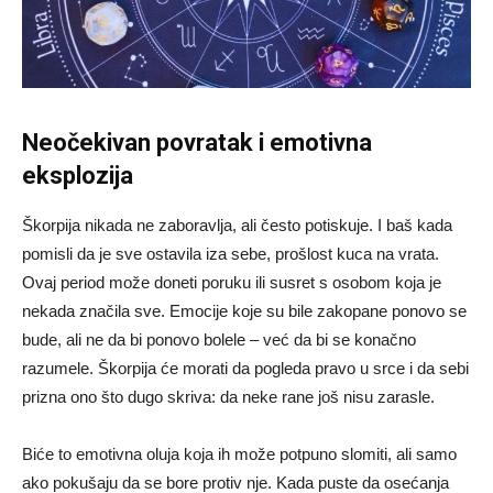
Neočekivan povratak i emotivna
eksplozija
Škorpija nikada ne zaboravlja, ali često potiskuje. I baš kada
pomisli da je sve ostavila iza sebe, prošlost kuca na vrata.
Ovaj period može doneti poruku ili susret s osobom koja je
nekada značila sve. Emocije koje su bile zakopane ponovo se
bude, ali ne da bi ponovo bolele – već da bi se konačno
razumele. Škorpija će morati da pogleda pravo u srce i da sebi
prizna ono što dugo skriva: da neke rane još nisu zarasle.
Biće to emotivna oluja koja ih može potpuno slomiti, ali samo
ako pokušaju da se bore protiv nje. Kada puste da osećanja