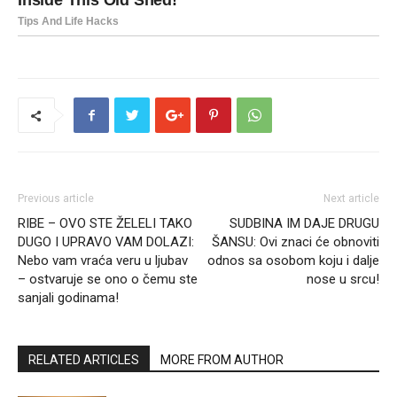
Previous article
Next article
RIBE – OVO STE ŽELELI TAKO
SUDBINA IM DAJE DRUGU
DUGO I UPRAVO VAM DOLAZI:
ŠANSU: Ovi znaci će obnoviti
Nebo vam vraća veru u ljubav
odnos sa osobom koju i dalje
– ostvaruje se ono o čemu ste
nose u srcu!
sanjali godinama!
RELATED ARTICLES
MORE FROM AUTHOR