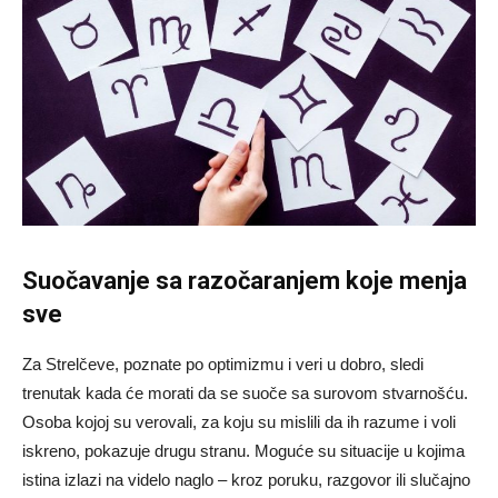
Suočavanje sa razočaranjem koje menja
sve
Za Strelčeve, poznate po optimizmu i veri u dobro, sledi
trenutak kada će morati da se suoče sa surovom stvarnošću.
Osoba kojoj su verovali, za koju su mislili da ih razume i voli
iskreno, pokazuje drugu stranu. Moguće su situacije u kojima
istina izlazi na videlo naglo – kroz poruku, razgovor ili slučajno