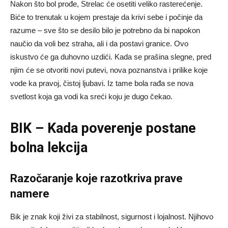
Nakon što bol prođe, Strelac će osetiti veliko rasterećenje.
Biće to trenutak u kojem prestaje da krivi sebe i počinje da
razume – sve što se desilo bilo je potrebno da bi napokon
naučio da voli bez straha, ali i da postavi granice. Ovo
iskustvo će ga duhovno uzdići. Kada se prašina slegne, pred
njim će se otvoriti novi putevi, nova poznanstva i prilike koje
vode ka pravoj, čistoj ljubavi. Iz tame bola rađa se nova
svetlost koja ga vodi ka sreći koju je dugo čekao.
BIK – Kada poverenje postane
bolna lekcija
Razočaranje koje razotkriva prave
namere
Bik je znak koji živi za stabilnost, sigurnost i lojalnost. Njihovo