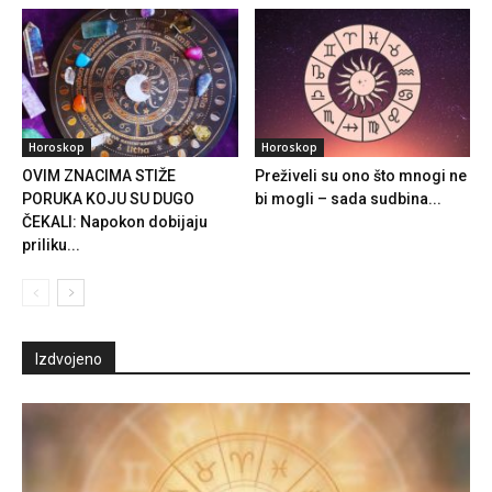
Horoskop
Horoskop
OVIM ZNACIMA STIŽE
Preživeli su ono što mnogi ne
PORUKA KOJU SU DUGO
bi mogli – sada sudbina...
ČEKALI: Napokon dobijaju
priliku...
Izdvojeno