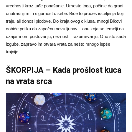
vrednosti kroz tuđe ponašanje. Umesto toga, počinje da gradi
unutrašnji mir i sigurnost u sebe. Biće to proces isceljenja koji
traje, ali donosi plodove. Do kraja ovog ciklusa, mnogi Bikovi
dobiće priliku da započnu novu ljubav – onu koja se temelji na
uzajamnom poštovanju, nežnosti i razumevanju. Ono što sada
izgube, zapravo im otvara vrata za nešto mnogo lepše i
trajnije.
ŠKORPIJA – Kada prošlost kuca
na vrata srca