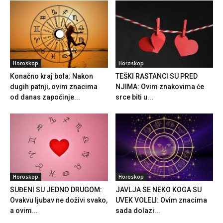
Horoskop
Horoskop
Konačno kraj bola: Nakon
TEŠKI RASTANCI SU PRED
dugih patnji, ovim znacima
NJIMA: Ovim znakovima će
od danas započinje...
srce biti u...
Horoskop
Horoskop
SUĐENI SU JEDNO DRUGOM:
JAVLJA SE NEKO KOGA SU
Ovakvu ljubav ne doživi svako,
UVEK VOLELI: Ovim znacima
a ovim...
sada dolazi...