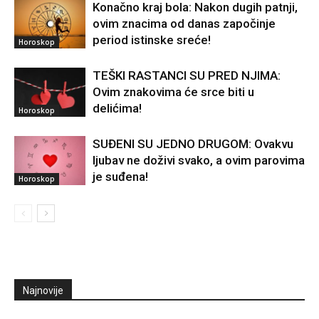
Konačno kraj bola: Nakon dugih patnji,
ovim znacima od danas započinje
period istinske sreće!
Horoskop
TEŠKI RASTANCI SU PRED NJIMA:
Ovim znakovima će srce biti u
delićima!
Horoskop
SUĐENI SU JEDNO DRUGOM: Ovakvu
ljubav ne doživi svako, a ovim parovima
je suđena!
Horoskop
Najnovije