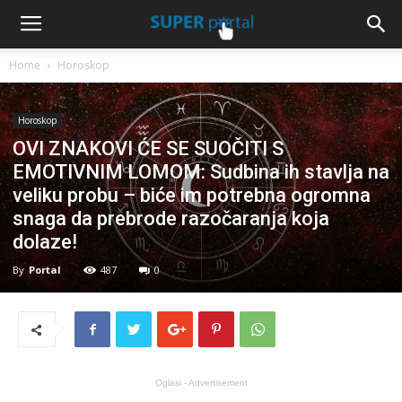
Home
Horoskop
Horoskop
OVI ZNAKOVI ĆE SE SUOČITI S
EMOTIVNIM LOMOM: Sudbina ih stavlja na
veliku probu – biće im potrebna ogromna
snaga da prebrode razočaranja koja
dolaze!
By
Portal
487
0
Oglasi - Advertisement