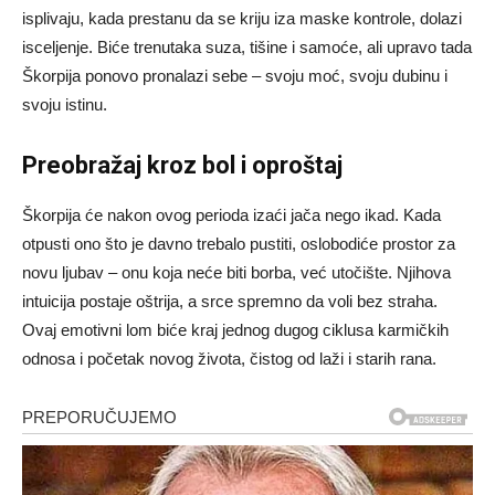
isplivaju, kada prestanu da se kriju iza maske kontrole, dolazi
isceljenje. Biće trenutaka suza, tišine i samoće, ali upravo tada
Škorpija ponovo pronalazi sebe – svoju moć, svoju dubinu i
svoju istinu.
Preobražaj kroz bol i oproštaj
Škorpija će nakon ovog perioda izaći jača nego ikad. Kada
otpusti ono što je davno trebalo pustiti, oslobodiće prostor za
novu ljubav – onu koja neće biti borba, već utočište. Njihova
intuicija postaje oštrija, a srce spremno da voli bez straha.
Ovaj emotivni lom biće kraj jednog dugog ciklusa karmičkih
odnosa i početak novog života, čistog od laži i starih rana.