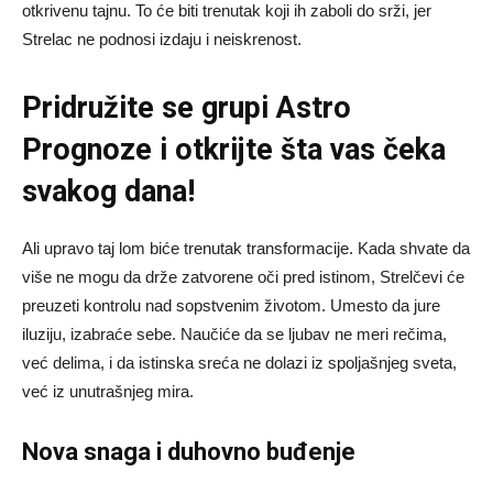
otkrivenu tajnu. To će biti trenutak koji ih zaboli do srži, jer
Strelac ne podnosi izdaju i neiskrenost.
Pridružite se grupi
Astro
Prognoze
i otkrijte šta vas čeka
svakog dana!
Ali upravo taj lom biće trenutak transformacije. Kada shvate da
više ne mogu da drže zatvorene oči pred istinom, Strelčevi će
preuzeti kontrolu nad sopstvenim životom. Umesto da jure
iluziju, izabraće sebe. Naučiće da se ljubav ne meri rečima,
već delima, i da istinska sreća ne dolazi iz spoljašnjeg sveta,
već iz unutrašnjeg mira.
Nova snaga i duhovno buđenje