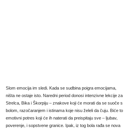
Slom emocija im sledi. Kada se sudbina poigra emocijama,
ništa ne ostaje isto. Naredni period donosi intenzivne lekcije za
Strelca, Bika i Škorpiju – znakove koji će morati da se suoče s
bolom, razočaranjem i istinama koje nisu želeli da čuju. Biće to
emotivni potres koji će ih naterati da preispitaju sve – ljubav,
poverenje, i sopstvene granice. Ipak, iz tog bola rađa se nova