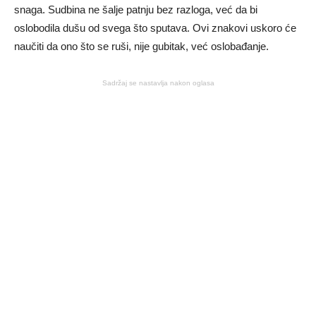
snaga. Sudbina ne šalje patnju bez razloga, već da bi
oslobodila dušu od svega što sputava. Ovi znakovi uskoro će
naučiti da ono što se ruši, nije gubitak, već oslobađanje.
Sadržaj se nastavlja nakon oglasa