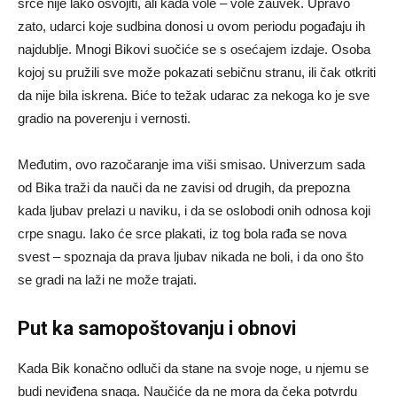
srce nije lako osvojiti, ali kada vole – vole zauvek. Upravo
zato, udarci koje sudbina donosi u ovom periodu pogađaju ih
najdublje. Mnogi Bikovi suočiće se s osećajem izdaje. Osoba
kojoj su pružili sve može pokazati sebičnu stranu, ili čak otkriti
da nije bila iskrena. Biće to težak udarac za nekoga ko je sve
gradio na poverenju i vernosti.
Međutim, ovo razočaranje ima viši smisao. Univerzum sada
od Bika traži da nauči da ne zavisi od drugih, da prepozna
kada ljubav prelazi u naviku, i da se oslobodi onih odnosa koji
crpe snagu. Iako će srce plakati, iz tog bola rađa se nova
svest – spoznaja da prava ljubav nikada ne boli, i da ono što
se gradi na laži ne može trajati.
Put ka samopoštovanju i obnovi
Kada Bik konačno odluči da stane na svoje noge, u njemu se
budi neviđena snaga. Naučiće da ne mora da čeka potvrdu